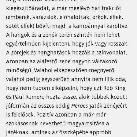
kiegészítőáradat, a már meglévő hat frakciót
(emberek, varázslók, élőhalottak, orkok, elfek,
sötét elfek) bővíti majd, a kampánnyal karöltve.
A hangok és a zenék terén szintén nem lehet
egyértelműen kijelenteni, hogy jók vagy rosszak.
A zörejek és hanghatások hozzák a színvonalat,
azonban az aláfestő zene nagyon váltakozó
minőségű. Valahol elképesztően megnyerő,
valahol pedig egyszerűen annyira nem illik oda,
hogy nem tudom elképzelni, hogy ezt Rob King
és Paul Romero hozta össze, akik többek között
jóformán az összes eddig
Heroes
játék zenéjéért
is felelősek. Pozitív azonban a már-már
szokásosnak nevezhető magyarosítása a
játéknak, aminek az összképébe appróbb