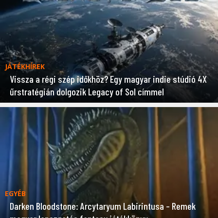
JÁTÉKHÍREK
Vissza a régi szép időkhöz? Egy magyar indie stúdió 4X
űrstratégián dolgozik Legacy of Sol címmel
EGYÉB
Darken Bloodstone: Arcytaryum Labirintusa – Remek