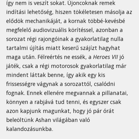
így nem is veszít sokat. Újoncoknak remek
indítási lehetőség, hiszen tökéletesen másolja az
elődök mechanikáját, a kornak többé-kevésbé
megfelelő audiovizuális körítéssel, azonban a
sorozat régi rajongóinak a gyakorlatilag nulla
tartalmi újítás miatt keserű szájízt hagyhat
maga után. Félreértés ne essék, a
Heroes VII
jó
játék, csak a régi motorosok gyakorlatilag már
mindent láttak benne, így akik egy kis
frissességre vágynak a sorozattól, csalódni
fognak. Ennek ellenére megvannak a pillanatai,
könnyen a rabjává tud tenni, és egyszer csak
azon kapjunk magunkat, hogy jó pár órát
beleöltünk Ashan világában való
kalandozásunkba.