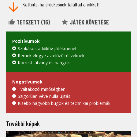
Kattints, ha érdekesnek találtad a cikket!
TETSZETT (
16
)
JÁTÉK KÖVETÉSE
Pozitívumok
Szokásos addiktív játékmenet
Remek elegye az előző részeknek
Korrekt látvány és hangok...
Negatívumok
...váltakozó minőségben
Szigorúan véve nulla újítás
Kisebb-nagyobb bugok és technikai problémák
További képek