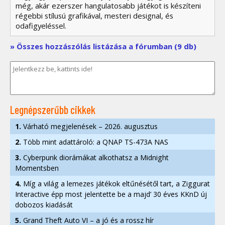
még, akár ezerszer hangulatosabb játékot is készíteni
régebbi stílusú grafikával, mesteri designal, és
odafigyeléssel.
» Összes hozzászólás listázása a fórumban (9 db)
Legnépszerűbb cikkek
1.
Várható megjelenések – 2026. augusztus
2.
Több mint adattároló: a QNAP TS-473A NAS
3.
Cyberpunk diorámákat alkothatsz a Midnight
Momentsben
4.
Míg a világ a lemezes játékok eltűnésétől tart, a Ziggurat
Interactive épp most jelentette be a majd’ 30 éves KKnD új
dobozos kiadását
5.
Grand Theft Auto VI – a jó és a rossz hír