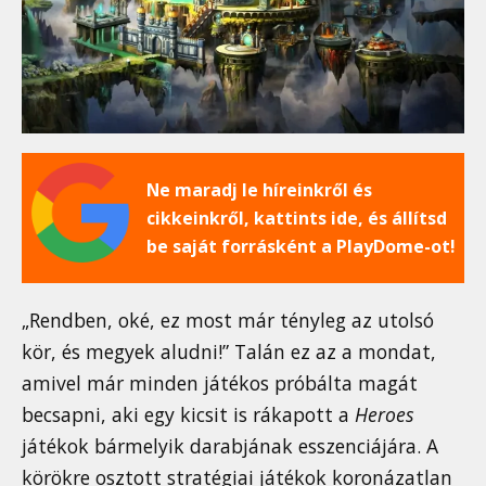
Ne maradj le híreinkről és
cikkeinkről, kattints ide, és állítsd
be saját forrásként a PlayDome-ot!
„Rendben, oké, ez most már tényleg az utolsó
kör, és megyek aludni!” Talán ez az a mondat,
amivel már minden játékos próbálta magát
becsapni, aki egy kicsit is rákapott a
Heroes
játékok bármelyik darabjának esszenciájára. A
körökre osztott stratégiai játékok koronázatlan