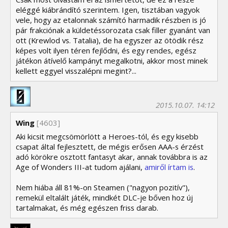
eléggé kiábrándító szerintem. Igen, tisztában vagyok
vele, hogy az etalonnak számító harmadik részben is jó
pár frakciónak a küldetéssorozata csak filler gyanánt van
ott (Krewlod vs. Tatalia), de ha egyszer az ötödik rész
képes volt ilyen téren fejlődni, és egy rendes, egész
játékon átívelő kampányt megalkotni, akkor most minek
kellett eggyel visszalépni megint?...
2015.10.07. 14:12
Wing
[4603]
Aki kicsit megcsömörlött a Heroes-tól, és egy kisebb
csapat által fejlesztett, de mégis erősen AAA-s érzést
adó körökre osztott fantasyt akar, annak továbbra is az
Age of Wonders III-at tudom ajálani,
amiről írtam is
.
Nem hiába áll 81%-on Steamen ("nagyon pozitív"),
remekül eltalált játék, mindkét DLC-je bőven hoz új
tartalmakat, és még egészen friss darab.