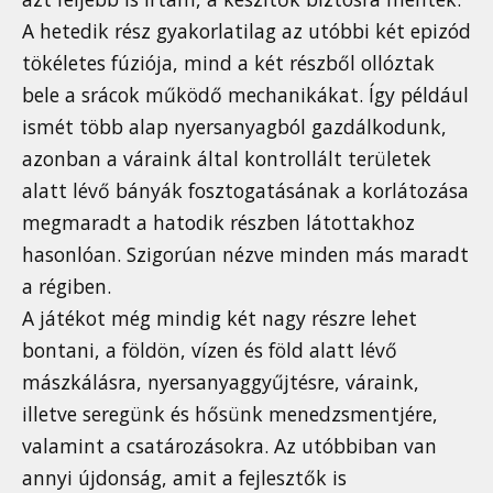
A hetedik rész gyakorlatilag az utóbbi két epizód
tökéletes fúziója, mind a két részből ollóztak
bele a srácok működő mechanikákat. Így például
ismét több alap nyersanyagból gazdálkodunk,
azonban a váraink által kontrollált területek
alatt lévő bányák fosztogatásának a korlátozása
megmaradt a hatodik részben látottakhoz
hasonlóan. Szigorúan nézve minden más maradt
a régiben.
A játékot még mindig két nagy részre lehet
bontani, a földön, vízen és föld alatt lévő
mászkálásra, nyersanyaggyűjtésre, váraink,
illetve seregünk és hősünk menedzsmentjére,
valamint a csatározásokra. Az utóbbiban van
annyi újdonság, amit a fejlesztők is