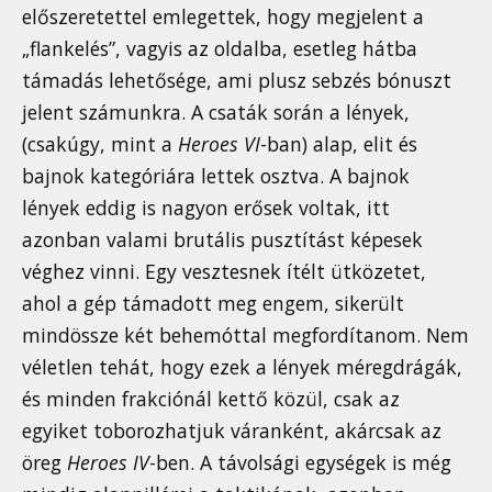
előszeretettel emlegettek, hogy megjelent a
„flankelés”, vagyis az oldalba, esetleg hátba
támadás lehetősége, ami plusz sebzés bónuszt
jelent számunkra. A csaták során a lények,
(csakúgy, mint a
Heroes VI
-ban) alap, elit és
bajnok kategóriára lettek osztva. A bajnok
lények eddig is nagyon erősek voltak, itt
azonban valami brutális pusztítást képesek
véghez vinni. Egy vesztesnek ítélt ütközetet,
ahol a gép támadott meg engem, sikerült
mindössze két behemóttal megfordítanom. Nem
véletlen tehát, hogy ezek a lények méregdrágák,
és minden frakciónál kettő közül, csak az
egyiket toborozhatjuk váranként, akárcsak az
öreg
Heroes IV
-ben. A távolsági egységek is még