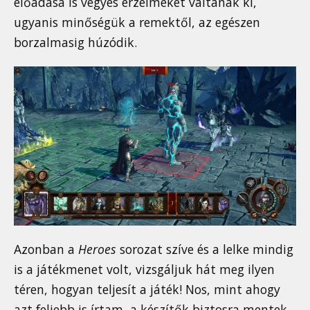
előadása is vegyes érzelmeket váltanak ki,
ugyanis minőségük a remektől, az egészen
borzalmasig húzódik.
Azonban a
Heroes
sorozat szíve és a lelke mindig
is a játékmenet volt, vizsgáljuk hát meg ilyen
téren, hogyan teljesít a játék! Nos, mint ahogy
azt feljebb is írtam, a készítők biztosra mentek.