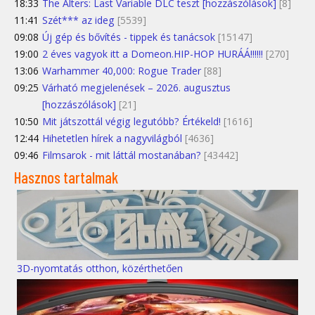
18:33
The Alters: Last Variable DLC teszt [hozzászólások]
[8]
11:41
Szét*** az ideg
[5539]
09:08
Új gép és bővítés - tippek és tanácsok
[15147]
19:00
2 éves vagyok itt a Domeon.HIP-HOP HURÁÁ!!!!!!
[270]
13:06
Warhammer 40,000: Rogue Trader
[88]
09:25
Várható megjelenések – 2026. augusztus
[hozzászólások]
[21]
10:50
Mit játszottál végig legutóbb? Értékeld!
[1616]
12:44
Hihetetlen hírek a nagyvilágból
[4636]
09:46
Filmsarok - mit láttál mostanában?
[43442]
Hasznos tartalmak
3D-nyomtatás otthon, közérthetően