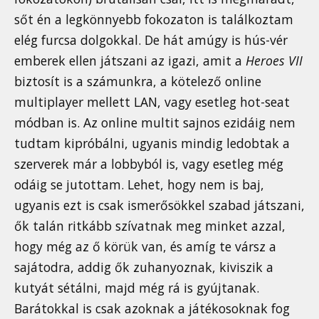
sőt én a legkönnyebb fokozaton is találkoztam
elég furcsa dolgokkal. De hát amúgy is hús-vér
emberek ellen játszani az igazi, amit a
Heroes VII
biztosít is a számunkra, a kötelező online
multiplayer mellett LAN, vagy esetleg hot-seat
módban is. Az online multit sajnos ezidáig nem
tudtam kipróbálni, ugyanis mindig ledobtak a
szerverek már a lobbyból is, vagy esetleg még
odáig se jutottam. Lehet, hogy nem is baj,
ugyanis ezt is csak ismerősökkel szabad játszani,
ők talán ritkább szívatnak meg minket azzal,
hogy még az ő körük van, és amíg te vársz a
sajátodra, addig ők zuhanyoznak, kiviszik a
kutyát sétálni, majd még rá is gyújtanak.
Barátokkal is csak azoknak a játékosoknak fog