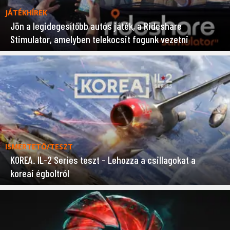
JÁTÉKHÍREK
Jön a legidegesítőbb autós játék, a Rideshare
Stimulator, amelyben telekocsit fogunk vezetni
ISMERTETŐ/TESZT
KOREA. IL-2 Series teszt – Lehozza a csillagokat a
koreai égboltról