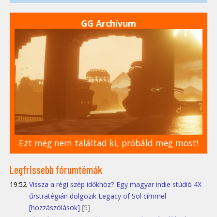
GG Archívum
Ezt még nem találtad ki, próbáld meg most!
Legfrissebb fórumtémák
19:52
Vissza a régi szép időkhöz? Egy magyar indie stúdió 4X
űrstratégián dolgozik Legacy of Sol címmel
[hozzászólások]
[5]