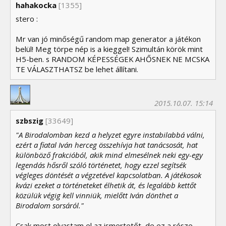
hahakocka
[1355]
stero :
Mr van jó minőségű random map generator a játékon
belül! Meg törpe nép is a kieggel! Szimultán körök mint
H5-ben. s RANDOM KÉPESSÉGEK AHŐSNEK NE MCSKA
TE VÁLASZTHATSZ be lehet állítani.
2015.10.07. 15:14
szbszig
[33649]
"A Birodalomban kezd a helyzet egyre instabilabbá válni,
ezért a fiatal Iván herceg összehívja hat tanácsosát, hat
különböző frakcióból, akik mind elmesélnek neki egy-egy
legendás hősről szóló történetet, hogy ezzel segítsék
végleges döntését a végzetével kapcsolatban. A játékosok
kvázi ezeket a történeteket élhetik át, és legalább kettőt
közülük végig kell vinniük, mielőtt Iván dönthet a
Birodalom sorsáról."
Csak most olvastam el az ismertetőt, de ez a része