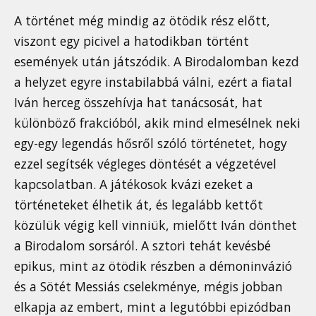
A történet még mindig az ötödik rész előtt,
viszont egy picivel a hatodikban történt
események után játszódik. A Birodalomban kezd
a helyzet egyre instabilabbá válni, ezért a fiatal
Iván herceg összehívja hat tanácsosát, hat
különböző frakcióból, akik mind elmesélnek neki
egy-egy legendás hősről szóló történetet, hogy
ezzel segítsék végleges döntését a végzetével
kapcsolatban. A játékosok kvázi ezeket a
történeteket élhetik át, és legalább kettőt
közülük végig kell vinniük, mielőtt Iván dönthet
a Birodalom sorsáról. A sztori tehát kevésbé
epikus, mint az ötödik részben a démoninvázió
és a Sötét Messiás cselekménye, mégis jobban
elkapja az embert, mint a legutóbbi epizódban