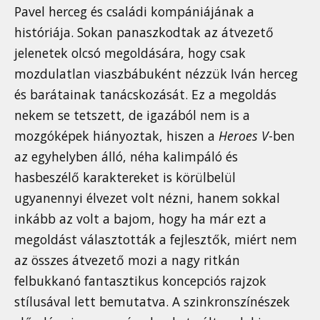
Pavel herceg és családi kompániájának a
históriája. Sokan panaszkodtak az átvezető
jelenetek olcsó megoldására, hogy csak
mozdulatlan viaszbábuként nézzük Iván herceg
és barátainak tanácskozását. Ez a megoldás
nekem se tetszett, de igazából nem is a
mozgóképek hiányoztak, hiszen a
Heroes V
-ben
az egyhelyben álló, néha kalimpáló és
hasbeszélő karaktereket is körülbelül
ugyanennyi élvezet volt nézni, hanem sokkal
inkább az volt a bajom, hogy ha már ezt a
megoldást választották a fejlesztők, miért nem
az összes átvezető mozi a nagy ritkán
felbukkanó fantasztikus koncepciós rajzok
stílusával lett bemutatva. A szinkronszínészek