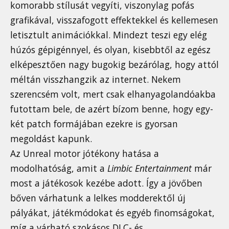
komorabb stílusát vegyíti, viszonylag pofás
grafikával, visszafogott effektekkel és kellemesen
letisztult animációkkal. Mindezt teszi egy elég
húzós gépigénnyel, és olyan, kisebbtől az egész
elképesztően nagy bugokig bezárólag, hogy attól
méltán visszhangzik az internet. Nekem
szerencsém volt, mert csak elhanyagolandóakba
futottam bele, de azért bízom benne, hogy egy-
két patch formájában ezekre is gyorsan
megoldást kapunk.
Az Unreal motor jótékony hatása a
modolhatóság, amit a
Limbic Entertainment
már
most a játékosok kezébe adott. Így a jövőben
bőven várhatunk a lelkes modderektől új
pályákat, játékmódokat és egyéb finomságokat,
míg a várható szokásos DLC- és