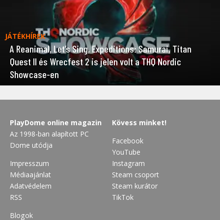
JÁTÉKHÍREK
A Reanimal, Let’s Sing, Expeditions: Samurai, Titan
Quest II és Wrecfest 2 is jelen volt a THQ Nordic
Showcase-en
PlayDome online magazin
Kövess minket!
Az 1998-ban alapított PC
Facebook
Dome utódja
YouTube
Impresszum
Instagram
Médiaajánlat
Steam csoport
Adatvédelem
Steam kurátor
RSS
TikTok
Blogok