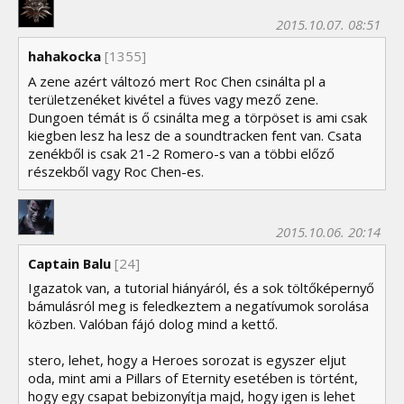
2015.10.07. 08:51
hahakocka
[1355]
A zene azért változó mert Roc Chen csinálta pl a
területzenéket kivétel a füves vagy mező zene.
Dungoen témát is ő csinálta meg a törpöset is ami csak
kiegben lesz ha lesz de a soundtracken fent van. Csata
zenékből is csak 21-2 Romero-s van a többi előző
részekből vagy Roc Chen-es.
2015.10.06. 20:14
Captain Balu
[24]
Igazatok van, a tutorial hiányáról, és a sok töltőképernyő
bámulásról meg is feledkeztem a negatívumok sorolása
közben. Valóban fájó dolog mind a kettő.
stero, lehet, hogy a Heroes sorozat is egyszer eljut
oda, mint ami a Pillars of Eternity esetében is történt,
hogy egy csapat bebizonyítja majd, hogy igen is lehet