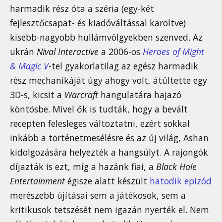
harmadik rész óta a széria (egy-két
fejlesztőcsapat- és kiadóváltással karöltve)
kisebb-nagyobb hullámvölgyekben szenved. Az
ukrán
Nival Interactive
a 2006-os
Heroes of Might
& Magic V
-tel gyakorlatilag az egész harmadik
rész mechanikáját úgy ahogy volt, átültette egy
3D-s, kicsit a
Warcraft
hangulatára hajazó
köntösbe. Mivel ők is tudták, hogy a bevált
recepten felesleges változtatni, ezért sokkal
inkább a történetmesélésre és az új világ, Ashan
kidolgozására helyezték a hangsúlyt. A rajongók
díjazták is ezt, míg a hazánk fiai, a
Black Hole
Entertainment
égisze alatt készült
hatodik epizód
merészebb újításai sem a játékosok, sem a
kritikusok tetszését nem igazán nyerték el. Nem