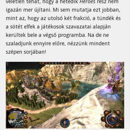
véletlen tehát, hogy a hetedik
Heroes
rész nem
igazán mer újítani. Mi sem mutatja ezt jobban,
mint az, hogy az utolsó két frakció, a tündék és
a sötét elfek a játékosok szavazatai alapján
kerültek bele a végső programba. Na de ne
szaladjunk ennyire előre, nézzünk mindent
szépen sorjában!