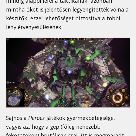
mindig alappillérei a taktikának, azonban
mintha őket is jelentősen legyengítették volna a
készítők, ezzel lehetőséget biztosítva a többi
lény érvényesülésének.
Sajnos a
Heroes
játékok gyermekbetegsége,
vagyis az, hogy a gép (főleg nehezebb
fokozatokon) brutálisan csal, itt is megmaradt,