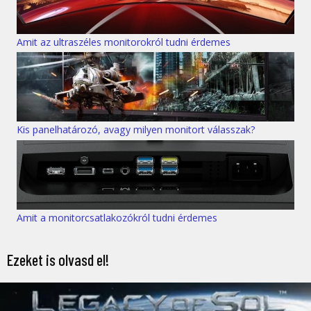
Amit az ultraszéles monitorokról tudni érdemes
Kis panelhatározó, avagy milyen monitort válasszak?
Amit a monitorcsatlakozókról tudni érdemes
Ezeket is olvasd el!