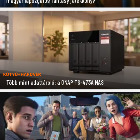
magyar lapozgatós fantasy játékkönyv
KÜTYÜ+HARDVER
Több mint adattároló: a QNAP TS-473A NAS