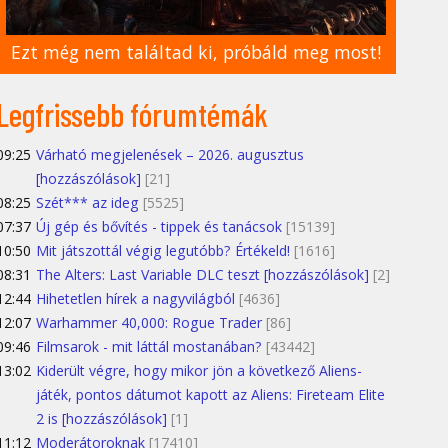
Ezt még nem találtad ki, próbáld meg most!
Legfrissebb fórumtémák
09:25
Várható megjelenések – 2026. augusztus
[hozzászólások]
[21]
08:25
Szét*** az ideg
[5525]
07:37
Új gép és bővítés - tippek és tanácsok
[15139]
10:50
Mit játszottál végig legutóbb? Értékeld!
[1616]
08:31
The Alters: Last Variable DLC teszt [hozzászólások]
[2]
12:44
Hihetetlen hírek a nagyvilágból
[4636]
12:07
Warhammer 40,000: Rogue Trader
[86]
09:46
Filmsarok - mit láttál mostanában?
[43442]
13:02
Kiderült végre, hogy mikor jön a következő Aliens-
játék, pontos dátumot kapott az Aliens: Fireteam Elite
2 is [hozzászólások]
[1]
11:12
Moderátoroknak
[17410]