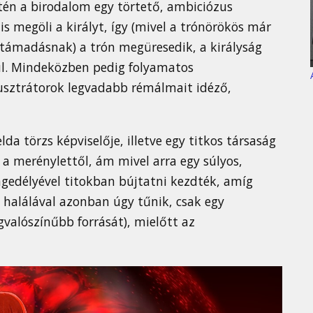
etén a birodalom egy törtető, ambiciózus
is megöli a királyt, így (mivel a trónörökös már
 támadásnak) a trón megüresedik, a királyság
ül. Mindeközben pedig folyamatos
usztrátorok legvadabb rémálmait idéző,
da törzs képviselője, illetve egy titkos társaság
a merénylettől, ám mivel arra egy súlyos,
ngedélyével titokban bújtatni kezdték, amíg
 halálával azonban úgy tűnik, csak egy
gvalószínűbb forrását), mielőtt az