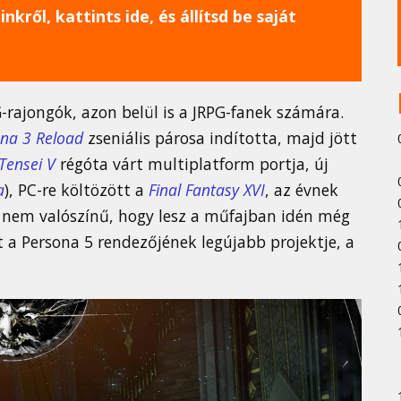
nkről, kattints ide, és állítsd be saját
G-rajongók, azon belül is a JRPG-fanek számára.
na 3 Reload
zseniális párosa indította, majd jött
Tensei V
régóta várt multiplatform portja, új
a
), PC-re költözött a
Final Fantasy XVI
, az évnek
n nem valószínű, hogy lesz a műfajban idén még
a Persona 5 rendezőjének legújabb projektje, a