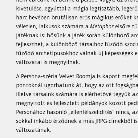
kivetülése, egyúttal a mágia legtisztább, leger
harc hevében brutálisan erős mágikus erőket kép
véletlen, laikusok számára a
Metaphor
elsőre tű
játéknak is: hősünk a játék során különböző a
fejleszthet, a különböző társaihoz fűződő szoci
fűződő archetípusokhoz válnak új képességek e
változatai is megnyílnak.
A Persona-széria Velvet Roomja is kapott megf
pontoknál ugorhatunk át, hogy az ott fogságba
illetve társaink számára is elérhetővé tegyük az
megnyitott és fejlesztett példányok között ped
Personához hasonló „ellenfélszelidítés” nincs, a
sokkal inkább érződnek a más JRPG-címekből is
változatának.