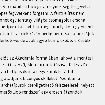
ősebb manifesztációja, amelynek segítségével a
es fegyverként forgatni. A fenti elírás nem
nhet egy fantasy világba csomagolt Persona
rchetípusokat nyithat meg, amelyeket egyenként
ális interakciók révén pedig nem csak a hozzájuk
lérhetővé, de azok egyre komplexebb, erősebb
elelőt az Akadémia formájában, ahová a mentési
 esett szerző, More útmutatásával fejlesszük,
 archetípusokat, az egy karakter által
ig átadjunk bizonyos skilleket. Azonban a
z archetípusok cserélgethető felszerelések helyett
merős „job-rendszer” egy erősen átgondolt