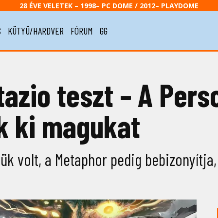
28 ÉVE VELETEK – 1998– PC DOME / 2012– PLAYDOME
S
KÜTYÜ/HARDVER
FÓRUM
GG
zio teszt – A Perso
k ki magukat
k volt, a Metaphor pedig bebizonyítja,