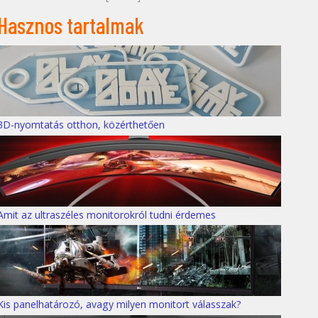
Hasznos tartalmak
3D-nyomtatás otthon, közérthetően
Amit az ultraszéles monitorokról tudni érdemes
Kis panelhatározó, avagy milyen monitort válasszak?