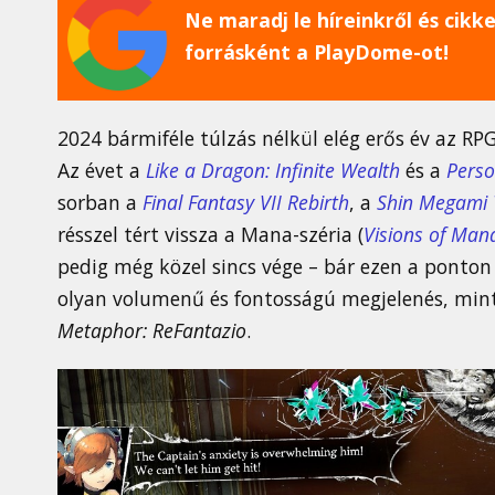
Ne maradj le híreinkről és cikkei
forrásként a PlayDome-ot!
2024 bármiféle túlzás nélkül elég erős év az RP
Az évet a
Like a Dragon: Infinite Wealth
és a
Perso
sorban a
Final Fantasy VII Rebirth
, a
Shin Megami 
résszel tért vissza a Mana-széria (
Visions of Man
pedig még közel sincs vége – bár ezen a ponto
olyan volumenű és fontosságú megjelenés, mint 
Metaphor: ReFantazio
.