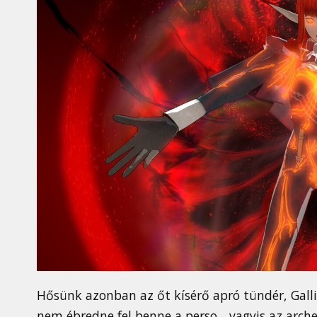
Hősünk azonban az őt kísérő apró tündér, Gall
nem ébredne fel benne a perso... vagyis az archet