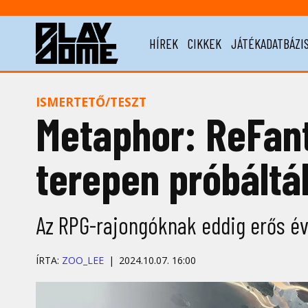
HÍREK
CIKKEK
JÁTÉKADATBÁZI
ISMERTETŐ/TESZT
Metaphor: ReFanta
terepen próbáltá
Az RPG-rajongóknak eddig erős évü
ÍRTA:
ZOO_LEE
2024.10.07. 16:00