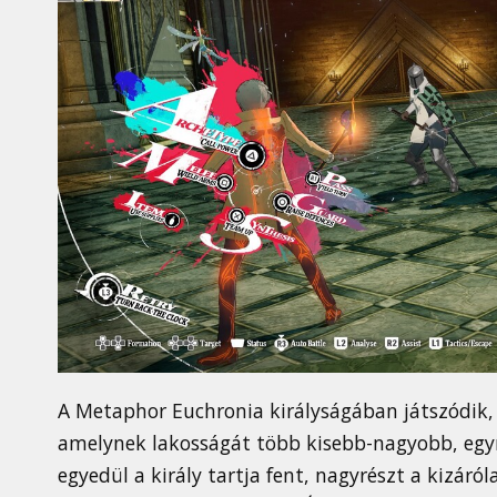
A Metaphor Euchronia királyságában játszódik
amelynek lakosságát több kisebb-nagyobb, egym
egyedül a király tartja fent, nagyrészt a kizár