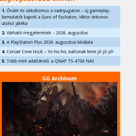
1.
Őrület és okkultizmus a vadnyugaton – új gameplay-
bemutatót kapott a Guns of Eschaton, Viktor Antonov
utolsó játéka
2.
Várható megjelenések – 2026. augusztus
3.
A PlayStation Plus 2026. augusztusi kínálata
4.
Corsair Cove teszt – Yo-ho-ho, kalóznak lenni jó-jó-jó!
5.
Több mint adattároló: a QNAP TS-473A NAS
GG Archívum