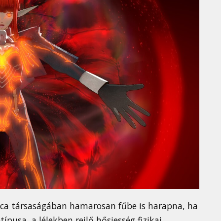
ica társaságában hamarosan fűbe is harapna, ha
ípusa, a lélekben rejlő hősiesség fizikai