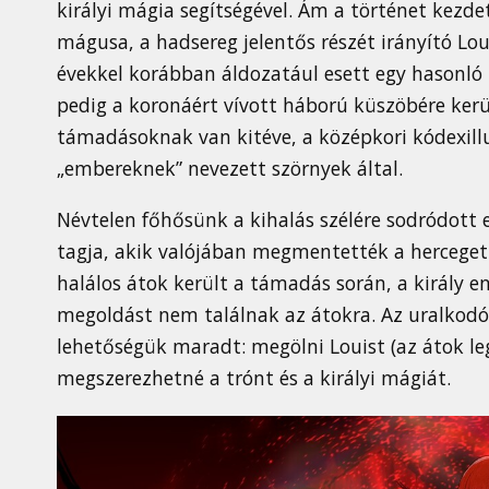
királyi mágia segítségével. Ám a történet kezd
mágusa, a hadsereg jelentős részét irányító Lou
évekkel korábban áldozatául esett egy hasonló
pedig a koronáért vívott háború küszöbére ker
támadásoknak van kitéve, a középkori kódexill
„embereknek” nevezett szörnyek által.
Névtelen főhősünk a kihalás szélére sodródott el
tagja, akik valójában megmentették a herceget 
halálos átok került a támadás során, a király e
megoldást nem találnak az átokra. Az uralkodó
lehetőségük maradt: megölni Louist (az átok le
megszerezhetné a trónt és a királyi mágiát.