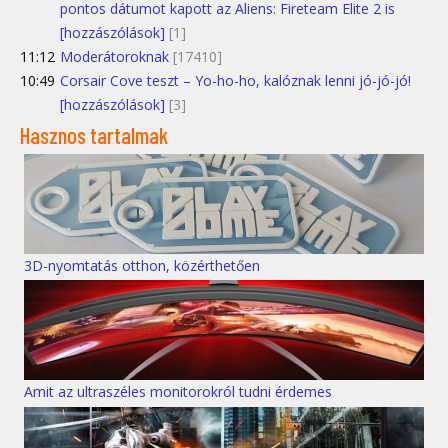
pontos dátumot kapott az Aliens: Fireteam Elite 2 is
[hozzászólások]
[1]
11:12
Moderátoroknak
[17410]
10:49
Corsair Cove teszt – Yo-ho-ho, kalóznak lenni jó-jó-jó!
[hozzászólások]
[3]
Hasznos tartalmak
3D-nyomtatás otthon, közérthetően
Amit az ultraszéles monitorokról tudni érdemes