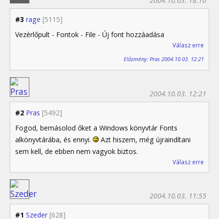
2004.10.03. 18:10
#3
rage
[5115]
Vezérlőpult - Fontok - File - Új font hozzáadása
Válasz erre
Előzmény: Pras 2004.10.03. 12:21
2004.10.03. 12:21
#2
Pras
[5492]
Fogod, bemásolod őket a Windows könyvtár Fonts
alkönyvtárába, és ennyi.
Azt hiszem, még újraindítani
sem kell, de ebben nem vagyok biztos.
Válasz erre
2004.10.03. 11:55
#1
Szeder
[628]