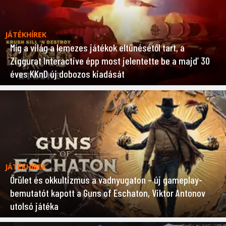
JÁTÉKHÍREK
Míg a világ a lemezes játékok eltűnésétől tart, a
Ziggurat Interactive épp most jelentette be a majd’ 30
éves KKnD új dobozos kiadását
JÁTÉKHÍREK
Őrület és okkultizmus a vadnyugaton – új gameplay-
bemutatót kapott a Guns of Eschaton, Viktor Antonov
utolsó játéka