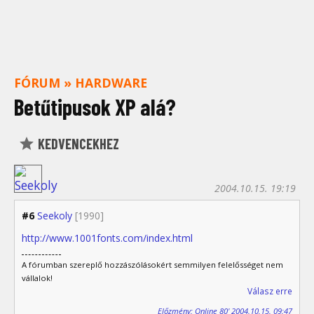
FÓRUM
»
HARDWARE
Betűtipusok XP alá?
KEDVENCEKHEZ
2004.10.15. 19:19
#6
Seekoly
[1990]
http://www.1001fonts.com/index.html
A fórumban szereplő hozzászólásokért semmilyen felelősséget nem
vállalok!
Válasz erre
Előzmény: Online 80' 2004.10.15. 09:47