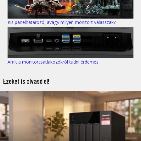
Kis panelhatározó, avagy milyen monitort válasszak?
Amit a monitorcsatlakozókról tudni érdemes
Ezeket is olvasd el!