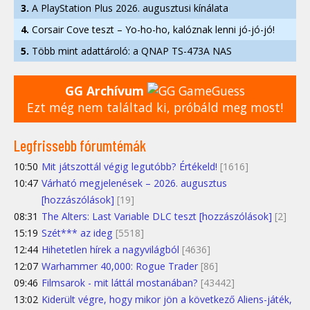
3.
A PlayStation Plus 2026. augusztusi kínálata
4.
Corsair Cove teszt – Yo-ho-ho, kalóznak lenni jó-jó-jó!
5.
Több mint adattároló: a QNAP TS-473A NAS
GG Archívum
Ezt még nem találtad ki, próbáld meg most!
Legfrissebb fórumtémák
10:50
Mit játszottál végig legutóbb? Értékeld!
[1616]
10:47
Várható megjelenések – 2026. augusztus
[hozzászólások]
[19]
08:31
The Alters: Last Variable DLC teszt [hozzászólások]
[2]
15:19
Szét*** az ideg
[5518]
12:44
Hihetetlen hírek a nagyvilágból
[4636]
12:07
Warhammer 40,000: Rogue Trader
[86]
09:46
Filmsarok - mit láttál mostanában?
[43442]
13:02
Kiderült végre, hogy mikor jön a következő Aliens-játék,