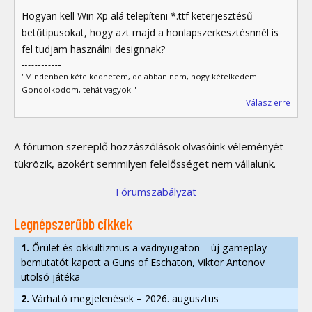
Hogyan kell Win Xp alá telepíteni *.ttf keterjesztésű
betűtipusokat, hogy azt majd a honlapszerkesztésnnél is
fel tudjam használni designnak?
"Mindenben kételkedhetem, de abban nem, hogy kételkedem.
Gondolkodom, tehát vagyok."
Válasz erre
A fórumon szereplő hozzászólások olvasóink véleményét
tükrözik, azokért semmilyen felelősséget nem vállalunk.
Fórumszabályzat
Legnépszerűbb cikkek
1.
Őrület és okkultizmus a vadnyugaton – új gameplay-
bemutatót kapott a Guns of Eschaton, Viktor Antonov
utolsó játéka
2.
Várható megjelenések – 2026. augusztus