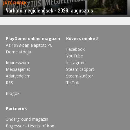
JÁTÉKHÍREK
Várható megjelenések – 2026. augusztus
PlayDome online magazin
Kövess minket!
Az 1998-ban alapított PC
Facebook
Dome utódja
YouTube
Impresszum
Instagram
Médiaajánlat
Steam csoport
Adatvédelem
Steam kurátor
RSS
TikTok
Blogok
Partnerek
Underground magazin
Pogessor - Hearts of Iron