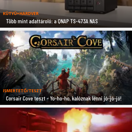
KÜTYÜ+HARDVER
Több mint adattároló: a QNAP TS-473A NAS
ISMERTETŐ/TESZT
Corsair Cove teszt – Yo-ho-ho, kalóznak lenni jó-jó-jó!