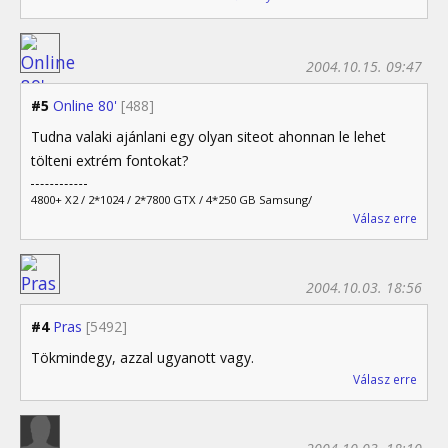
2004.10.15. 09:47
#5
Online 80'
[488]
Tudna valaki ajánlani egy olyan siteot ahonnan le lehet
tölteni extrém fontokat?
4800+ X2 / 2*1024 / 2*7800 GTX / 4*250 GB Samsung/
Válasz erre
2004.10.03. 18:56
#4
Pras
[5492]
Tökmindegy, azzal ugyanott vagy.
Válasz erre