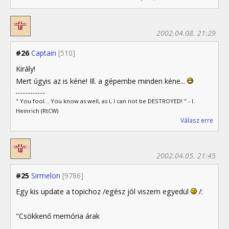
2002.04.08. 21:29
#26
Captain
[510]
Király!
Mert úgyis az is kéne! Ill. a gépembe minden kéne...
" You fool... You know as well, as I, I can not be DESTROYED! " - I.
Heinrich (RtCW)
Válasz erre
2002.04.05. 21:45
#25
Sirmelon
[9786]
Egy kis update a topichoz /egész jól viszem egyedül
/:
"Csökkenő memória árak