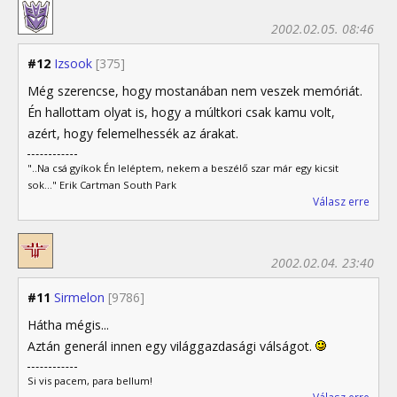
2002.02.05. 08:46
#12
Izsook
[375]
Még szerencse, hogy mostanában nem veszek memóriát.
Én hallottam olyat is, hogy a múltkori csak kamu volt,
azért, hogy felemelhessék az árakat.
"..Na csá gyíkok Én leléptem, nekem a beszélő szar már egy kicsit
sok..." Erik Cartman South Park
Válasz erre
2002.02.04. 23:40
#11
Sirmelon
[9786]
Hátha mégis...
Aztán generál innen egy világgazdasági válságot.
Si vis pacem, para bellum!