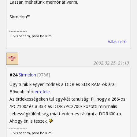
Lassan mehetünk memóriát venni.
Sirmelon™
Si vis pacem, para bellum!
Válasz erre
2002.02.25. 21:19
#24
Sirmelon
[9786]
Ugy tünik kiegyenlitődnek a DDR és SDR RAM-ok árai.
Bővebb infó
errefele.
Az érdekességeken tul egy-két tanulság. Pl. hogy a 266-os
/PC2100/ és a 333-as DDR /PC2700/ közötti minimalis
sebességkülönbség miatt érdemes rávárni a DDR400-ra.
Ahogy én is teszek.
Si vis pacem, para bellum!