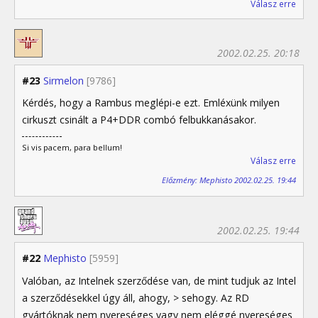
Válasz erre
2002.02.25. 20:18
#23
Sirmelon
[9786]
Kérdés, hogy a Rambus meglépi-e ezt. Emléxünk milyen
cirkuszt csinált a P4+DDR combó felbukkanásakor.
Si vis pacem, para bellum!
Válasz erre
Előzmény: Mephisto 2002.02.25. 19:44
2002.02.25. 19:44
#22
Mephisto
[5959]
Valóban, az Intelnek szerződése van, de mint tudjuk az Intel
a szerződésekkel úgy áll, ahogy, > sehogy. Az RD
gyártóknak nem nyereséges vagy nem eléggé nyereséges