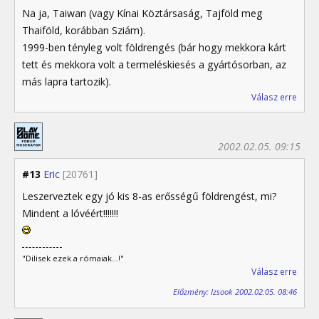
Na ja, Taiwan (vagy Kínai Köztársaság, Tajföld meg
Thaiföld, korábban Sziám).
1999-ben tényleg volt földrengés (bár hogy mekkora kárt
tett és mekkora volt a termeléskiesés a gyártósorban, az
más lapra tartozik).
Válasz erre
2002.02.05. 09:15
#13
Eric
[20761]
Leszerveztek egy jó kis 8-as erősségű földrengést, mi?
Mindent a lóvéért!!!!!!!
"Dilisek ezek a rómaiak...!"
Válasz erre
Előzmény: Izsook 2002.02.05. 08:46