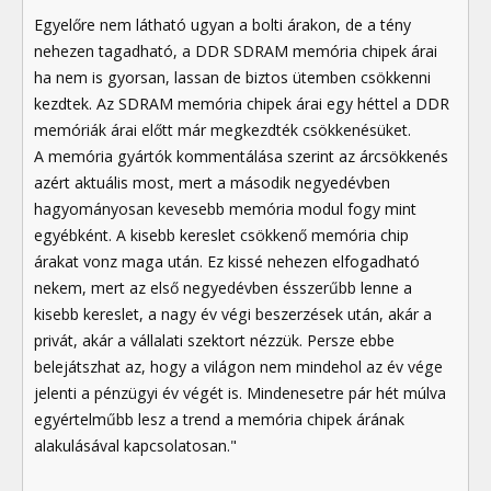
Egyelőre nem látható ugyan a bolti árakon, de a tény
nehezen tagadható, a DDR SDRAM memória chipek árai
ha nem is gyorsan, lassan de biztos ütemben csökkenni
kezdtek. Az SDRAM memória chipek árai egy héttel a DDR
memóriák árai előtt már megkezdték csökkenésüket.
A memória gyártók kommentálása szerint az árcsökkenés
azért aktuális most, mert a második negyedévben
hagyományosan kevesebb memória modul fogy mint
egyébként. A kisebb kereslet csökkenő memória chip
árakat vonz maga után. Ez kissé nehezen elfogadható
nekem, mert az első negyedévben ésszerűbb lenne a
kisebb kereslet, a nagy év végi beszerzések után, akár a
privát, akár a vállalati szektort nézzük. Persze ebbe
belejátszhat az, hogy a világon nem mindehol az év vége
jelenti a pénzügyi év végét is. Mindenesetre pár hét múlva
egyértelműbb lesz a trend a memória chipek árának
alakulásával kapcsolatosan."