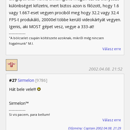
különbséget kifizetni, mert biztos azon is filózott, hogy 1.6
vagy 1.667-eset vegyen prociból meg hogy 32.2 vagy 32.4
FPS-t produkáló, 20000el többe kerülő videokártyát vegyen.
Igenis, aki MOST gépet vesz, vegye a 333-at!
"A bölcselet csupán költészete azoknak, mikről még nincsen
fogalmunk" M.I.
Válasz erre
2002.04.08. 21:52
#27
Sirmelon
[9786]
Hát bele vele!!!
Sirmelon™
Si vis pacem, para bellum!
Válasz erre
Előzmény: Captain 2002.04.08. 21:29