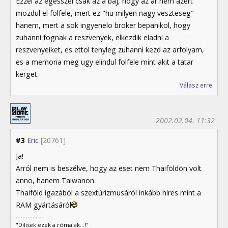
Ezzel az egesszel csak az a baj, hogy az ar nem azert
mozdul el folfele, mert ez "hu milyen nagy veszteseg"
hanem, mert a sok ingyenelo broker bepanikol, hogy
zuhanni fognak a reszvenyek, elkezdik eladni a
reszvenyeiket, es ettol tenyleg zuhanni kezd az arfolyam,
es a memoria meg ugy elindul folfele mint akit a tatar
kerget.
Válasz erre
2002.02.04. 11:32
#3
Eric
[20761]
Ja!
Arról nem is beszélve, hogy az eset nem Thaiföldön volt
anno, hanem Taiwanon.
Thaiföld igazából a szextúrizmusáról inkább híres mint a
RAM gyártásáról
"Dilisek ezek a rómaiak...!"