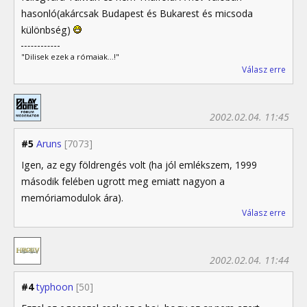
hasonló(akárcsak Budapest és Bukarest és micsoda
különbség)
"Dilisek ezek a rómaiak...!"
Válasz erre
2002.02.04. 11:45
#5
Aruns
[7073]
Igen, az egy földrengés volt (ha jól emlékszem, 1999
második felében ugrott meg emiatt nagyon a
memóriamodulok ára).
Válasz erre
2002.02.04. 11:44
#4
typhoon
[50]