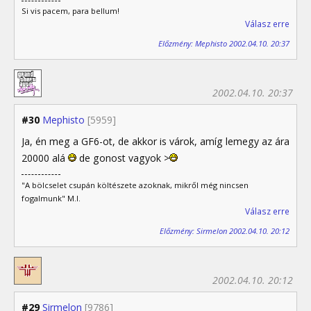
Si vis pacem, para bellum!
Válasz erre
Előzmény: Mephisto 2002.04.10. 20:37
2002.04.10. 20:37
#30
Mephisto
[5959]
Ja, én meg a GF6-ot, de akkor is várok, amíg lemegy az ára
20000 alá
de gonost vagyok >
"A bölcselet csupán költészete azoknak, mikről még nincsen
fogalmunk" M.I.
Válasz erre
Előzmény: Sirmelon 2002.04.10. 20:12
2002.04.10. 20:12
#29
Sirmelon
[9786]