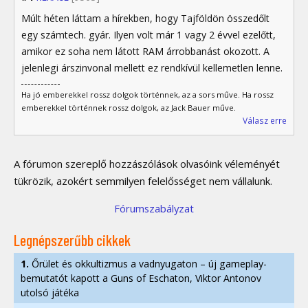
Múlt héten láttam a hírekben, hogy Tajföldön összedőlt
egy számtech. gyár. Ilyen volt már 1 vagy 2 évvel ezelőtt,
amikor ez soha nem látott RAM árrobbanást okozott. A
jelenlegi árszinvonal mellett ez rendkívül kellemetlen lenne.
Ha jó emberekkel rossz dolgok történnek, az a sors műve. Ha rossz
emberekkel történnek rossz dolgok, az Jack Bauer műve.
Válasz erre
A fórumon szereplő hozzászólások olvasóink véleményét
tükrözik, azokért semmilyen felelősséget nem vállalunk.
Fórumszabályzat
Legnépszerűbb cikkek
1.
Őrület és okkultizmus a vadnyugaton – új gameplay-
bemutatót kapott a Guns of Eschaton, Viktor Antonov
utolsó játéka