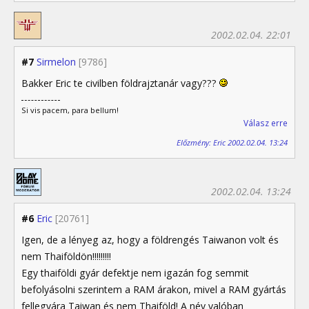
2002.02.04. 22:01
#7
Sirmelon
[9786]
Bakker Eric te civilben földrajztanár vagy???
Si vis pacem, para bellum!
Válasz erre
Előzmény: Eric 2002.02.04. 13:24
2002.02.04. 13:24
#6
Eric
[20761]
Igen, de a lényeg az, hogy a földrengés Taiwanon volt és
nem Thaiföldön!!!!!!!!!
Egy thaiföldi gyár defektje nem igazán fog semmit
befolyásolni szerintem a RAM árakon, mivel a RAM gyártás
fellegvára Taiwan és nem Thaiföld! A név valóban