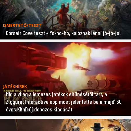
ISMERTETŐ/TESZT
Corsair Cove teszt – Yo-ho-ho, kalóznak lenni jó-jó-jó!
JÁTÉKHÍREK
Míg a világ a lemezes játékok eltűnésétől tart, a
Ziggurat Interactive épp most jelentette be a majd’ 30
éves KKnD új dobozos kiadását