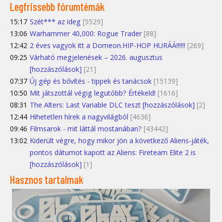
Legfrissebb fórumtémák
15:17
Szét*** az ideg
[5529]
13:06
Warhammer 40,000: Rogue Trader
[88]
12:42
2 éves vagyok itt a Domeon.HIP-HOP HURÁÁ!!!!!!
[269]
09:25
Várható megjelenések – 2026. augusztus
[hozzászólások]
[21]
07:37
Új gép és bővítés - tippek és tanácsok
[15139]
10:50
Mit játszottál végig legutóbb? Értékeld!
[1616]
08:31
The Alters: Last Variable DLC teszt [hozzászólások]
[2]
12:44
Hihetetlen hírek a nagyvilágból
[4636]
09:46
Filmsarok - mit láttál mostanában?
[43442]
13:02
Kiderült végre, hogy mikor jön a következő Aliens-játék,
pontos dátumot kapott az Aliens: Fireteam Elite 2 is
[hozzászólások]
[1]
Hasznos tartalmak