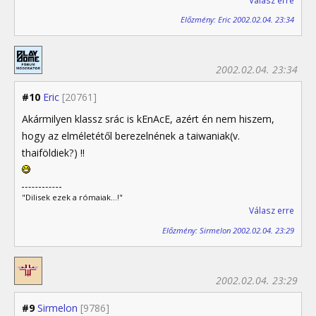
Válasz erre
Előzmény: Eric 2002.02.04. 23:34
2002.02.04. 23:34
#10
Eric
[20761]
Akármilyen klassz srác is kEnAcE, azért én nem hiszem,
hogy az elméletétől berezelnének a taiwaniak(v.
thaiföldiek?) !!
"Dilisek ezek a rómaiak...!"
Válasz erre
Előzmény: Sirmelon 2002.02.04. 23:29
2002.02.04. 23:29
#9
Sirmelon
[9786]