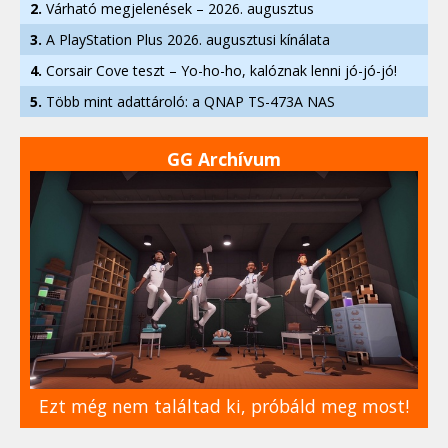
2.
Várható megjelenések – 2026. augusztus
3.
A PlayStation Plus 2026. augusztusi kínálata
4.
Corsair Cove teszt – Yo-ho-ho, kalóznak lenni jó-jó-jó!
5.
Több mint adattároló: a QNAP TS-473A NAS
GG Archívum
Ezt még nem találtad ki, próbáld meg most!