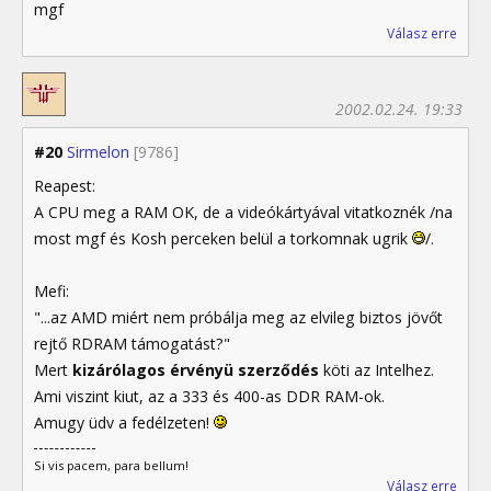
mgf
Válasz erre
2002.02.24. 19:33
#20
Sirmelon
[9786]
Reapest:
A CPU meg a RAM OK, de a videókártyával vitatkoznék /na
most mgf és Kosh perceken belül a torkomnak ugrik
/.
Mefi:
"...az AMD miért nem próbálja meg az elvileg biztos jövőt
rejtő RDRAM támogatást?"
Mert
kizárólagos érvényü szerződés
köti az Intelhez.
Ami viszint kiut, az a 333 és 400-as DDR RAM-ok.
Amugy üdv a fedélzeten!
Si vis pacem, para bellum!
Válasz erre