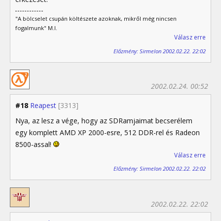
"A bölcselet csupán költészete azoknak, mikről még nincsen
fogalmunk" M.I.
Válasz erre
Előzmény: Sirmelon 2002.02.22. 22:02
2002.02.24. 00:52
#18
Reapest
[3313]
Nya, az lesz a vége, hogy az SDRamjaimat becserélem
egy komplett AMD XP 2000-esre, 512 DDR-rel és Radeon
8500-assal!
Válasz erre
Előzmény: Sirmelon 2002.02.22. 22:02
2002.02.22. 22:02