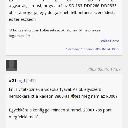
a gyártás, s most, hogy a p4 az SD 133-DDR266-DDR333-
at is támogatja, egy dolga lehet: felbontani a szerződést,
és terjeszkedni.
"A bölcselet csupán költészete azoknak, mikről még nincsen
fogalmunk" M.I.
Válasz erre
Előzmény: Sirmelon 2002.02.24. 19:33
2002.02.25. 17:07
#21
mgf
[542]
Én is vitatkoznék a videókártyával. Az ok egyszerű,
nemsokára itt a Radeon 8800-as.
(ez még nem az R300)
Egyébként a konfiggal minden stimmel. 2000+ -os pont
megfelelő mellé.