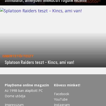
Stimulator, amelyben telekocsit fogunk vezetni
ISMERTETŐ/TESZT
Splatoon Raiders teszt – Kincs, ami van!
PlayDome online magazin
Kövess minket!
Az 1998-ban alapított PC
Facebook
Dome utódja
YouTube
Impresszum
Instagram