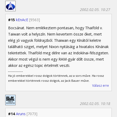
2002.02.05. 10:27
#15
kEnAcE
[9563]
Bocsánat. Nem emlékeztem pontasan, hogy Thaiföld v.
Taiwan volt a helyszín. Nem kevertem össze őket, mert
elég jó vagyok földrajzból. Thaiwan egy Kínától keletre
található sziget, melyet Nixon nyitásáig a hivatalos Kínának
tekintettek. Thaiföld meg délre van az Indokínai-félszigeten.
Akkor most végül is nem egy RAM-gyár dőlt össze, mert
akkor az egész topic értelmét veszti.
Ha jó emberekkel rossz dolgok történnek, az a sors műve. Ha rossz
emberekkel történnek rossz dolgok, az Jack Bauer műve.
Válasz erre
2002.02.05. 10:18
#14
Aruns
[7073]