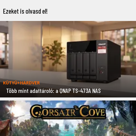
Ezeket is olvasd el!
KÜTYÜ+HARDVER
Több mint adattároló: a QNAP TS-473A NAS