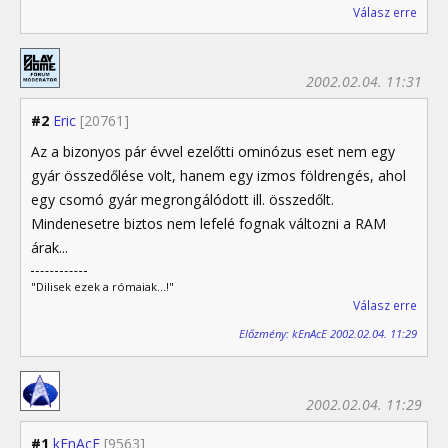
Válasz erre
2002.02.04. 11:31
#2
Eric
[20761]
Az a bizonyos pár évvel ezelőtti ominózus eset nem egy
gyár összedőlése volt, hanem egy izmos földrengés, ahol
egy csomó gyár megrongálódott ill. összedőlt.
Mindenesetre biztos nem lefelé fognak változni a RAM
árak...
"Dilisek ezek a rómaiak...!"
Válasz erre
Előzmény: kEnAcE 2002.02.04. 11:29
2002.02.04. 11:29
#1
kEnAcE
[9563]