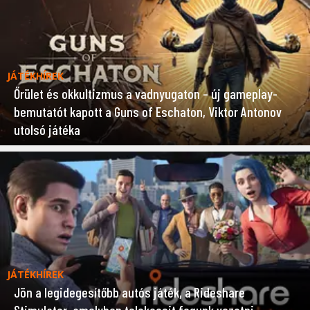
JÁTÉKHÍREK
Őrület és okkultizmus a vadnyugaton – új gameplay-
bemutatót kapott a Guns of Eschaton, Viktor Antonov
utolsó játéka
JÁTÉKHÍREK
Jön a legidegesítőbb autós játék, a Rideshare