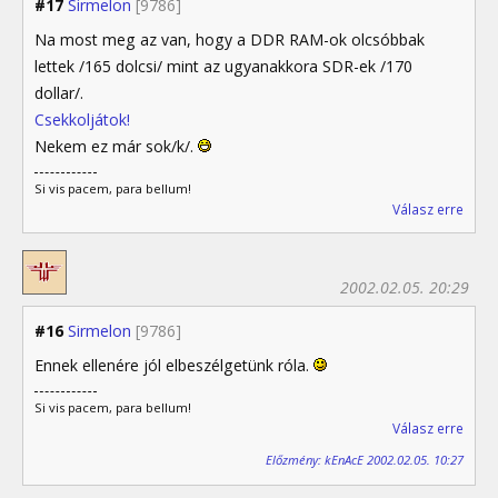
#17
Sirmelon
[9786]
Na most meg az van, hogy a DDR RAM-ok olcsóbbak
lettek /165 dolcsi/ mint az ugyanakkora SDR-ek /170
dollar/.
Csekkoljátok!
Nekem ez már sok/k/.
Si vis pacem, para bellum!
Válasz erre
2002.02.05. 20:29
#16
Sirmelon
[9786]
Ennek ellenére jól elbeszélgetünk róla.
Si vis pacem, para bellum!
Válasz erre
Előzmény: kEnAcE 2002.02.05. 10:27