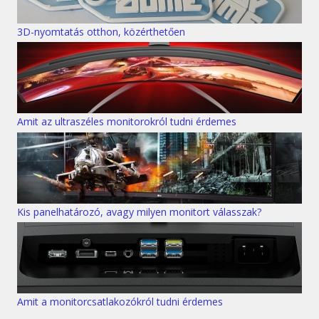
3D-nyomtatás otthon, közérthetően
Amit az ultraszéles monitorokról tudni érdemes
Kis panelhatározó, avagy milyen monitort válasszak?
Amit a monitorcsatlakozókról tudni érdemes