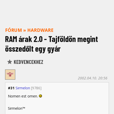
FÓRUM
»
HARDWARE
RAM árak 2.0 - Tajföldön megint
összedőlt egy gyár
KEDVENCEKHEZ
2002.04.10. 20:56
#31
Sirmelon
[9786]
Nomen est omen.
Sirmelon™