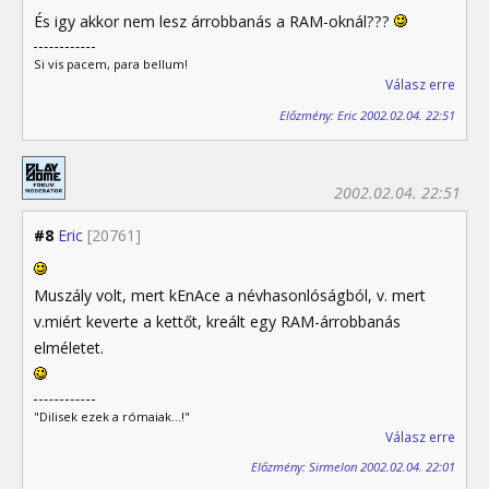
És igy akkor nem lesz árrobbanás a RAM-oknál???
Si vis pacem, para bellum!
Válasz erre
Előzmény: Eric 2002.02.04. 22:51
2002.02.04. 22:51
#8
Eric
[20761]
Muszály volt, mert kEnAce a névhasonlóságból, v. mert
v.miért keverte a kettőt, kreált egy RAM-árrobbanás
elméletet.
"Dilisek ezek a rómaiak...!"
Válasz erre
Előzmény: Sirmelon 2002.02.04. 22:01