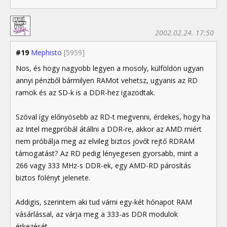
2002.02.24. 17:50
#19
Mephisto
[5959]
Nos, és hogy nagyobb legyen a mosoly, külföldön ugyan
annyi pénzből bármilyen RAMot vehetsz, ugyanis az RD
ramok és az SD-k is a DDR-hez igazodtak.
Szóval így előnyösebb az RD-t megvenni, érdekes, hogy ha
az Intel megpróbál átállni a DDR-re, akkor az AMD miért
nem próbálja meg az elvileg biztos jövőt rejtő RDRAM
támogatást? Az RD pedig lényegesen gyorsabb, mint a
266 vagy 333 MHz-s DDR-ek, egy AMD-RD párosítás
biztos fölényt jelenete.
Addigis, szerintem aki tud várni egy-két hónapot RAM
vásárlással, az várja meg a 333-as DDR modulok
érkezését.