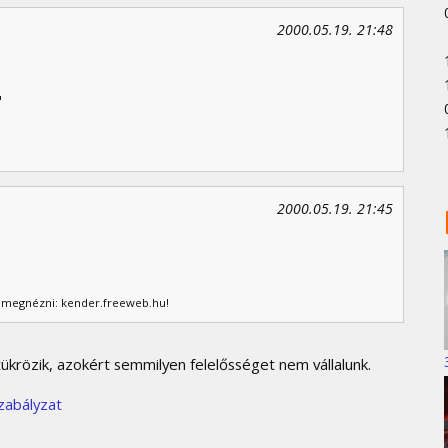
2000.05.19. 21:48
2000.05.19. 21:45
I/I megnézni: kender.freeweb.hu!
krözik, azokért semmilyen felelősséget nem vállalunk.
zabályzat