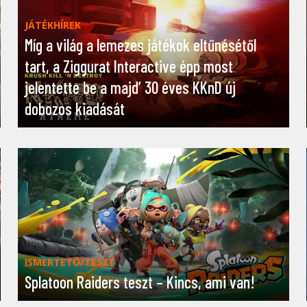
JÁTÉKHÍREK
Míg a világ a lemezes játékok eltűnésétől
tart, a Ziggurat Interactive épp most
jelentette be a majd’ 30 éves KKnD új
dobozos kiadását
ISMERTETŐ/TESZT
Splatoon Raiders teszt – Kincs, ami van!