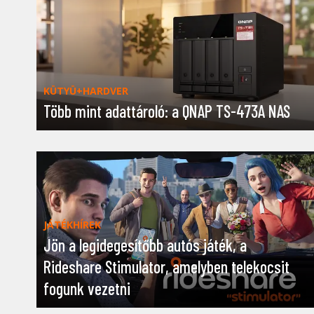
KÜTYÜ+HARDVER
Több mint adattároló: a QNAP TS-473A NAS
JÁTÉKHÍREK
Jön a legidegesítőbb autós játék, a
Rideshare Stimulator, amelyben telekocsit
fogunk vezetni