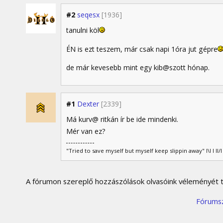
#2
seqesx
[1936]
tanulni köl
ÉN is ezt teszem, már csak napi 1óra jut gépre
de már kevesebb mint egy kib@szott hónap.
#1
Dexter
[2339]
Má kurv@ ritkán ír be ide mindenki.
Mér van ez?
"Tried to save myself but myself keep slippin away" I\I I I
A fórumon szereplő hozzászólások olvasóink véleményét tü
Fórums