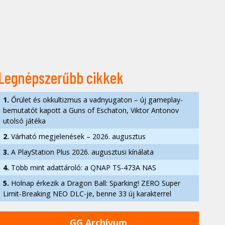
Legnépszerűbb cikkek
1.
Őrület és okkultizmus a vadnyugaton – új gameplay-
bemutatót kapott a Guns of Eschaton, Viktor Antonov
utolsó játéka
2.
Várható megjelenések – 2026. augusztus
3.
A PlayStation Plus 2026. augusztusi kínálata
4.
Több mint adattároló: a QNAP TS-473A NAS
5.
Holnap érkezik a Dragon Ball: Sparking! ZERO Super
Limit-Breaking NEO DLC-je, benne 33 új karakterrel
GG Archívum