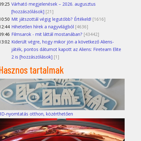
09:25
Várható megjelenések – 2026. augusztus
[hozzászólások]
[21]
10:50
Mit játszottál végig legutóbb? Értékeld!
[1616]
12:44
Hihetetlen hírek a nagyvilágból
[4636]
09:46
Filmsarok - mit láttál mostanában?
[43442]
13:02
Kiderült végre, hogy mikor jön a következő Aliens-
játék, pontos dátumot kapott az Aliens: Fireteam Elite
2 is [hozzászólások]
[1]
Hasznos tartalmak
3D-nyomtatás otthon, közérthetően