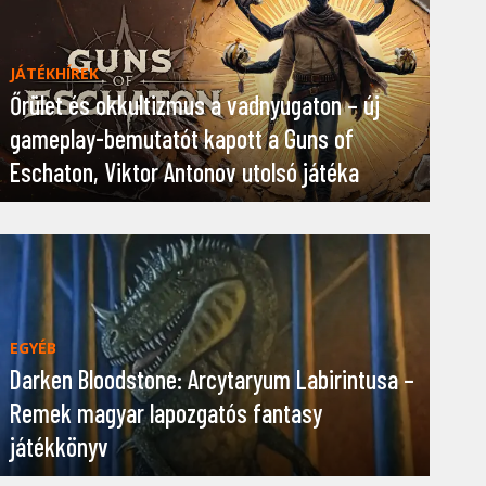
JÁTÉKHÍREK
Őrület és okkultizmus a vadnyugaton – új
gameplay-bemutatót kapott a Guns of
Eschaton, Viktor Antonov utolsó játéka
EGYÉB
Darken Bloodstone: Arcytaryum Labirintusa –
Remek magyar lapozgatós fantasy
játékkönyv