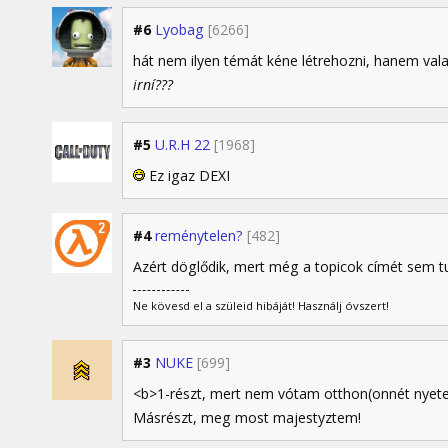
#6
Lyobag
[6266]
hát nem ilyen témát kéne létrehozni, hanem vala
irní???
#5
U.R.H 22
[1968]
Ez igaz DEXI
#4
reménytelen?
[482]
Azért döglődik, mert még a topicok címét sem tud
Ne kövesd el a szüleid hibáját! Használj óvszert!
#3
NUKE
[699]
<b>1-részt, mert nem vótam otthon(onnét nyete
Másrészt, meg most majestyztem!