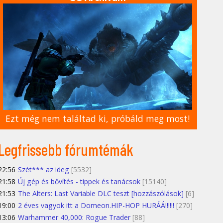
Ezt még nem találtad ki, próbáld meg most!
Legfrissebb fórumtémák
22:56
Szét*** az ideg
[5532]
21:58
Új gép és bővítés - tippek és tanácsok
[15140]
21:53
The Alters: Last Variable DLC teszt [hozzászólások]
[6]
19:00
2 éves vagyok itt a Domeon.HIP-HOP HURÁÁ!!!!!!
[270]
13:06
Warhammer 40,000: Rogue Trader
[88]