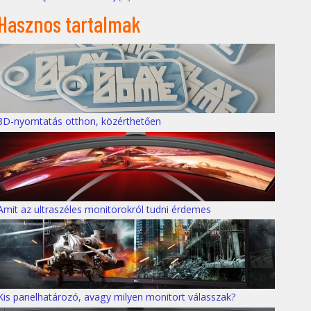
Hasznos tartalmak
3D-nyomtatás otthon, közérthetően
Amit az ultraszéles monitorokról tudni érdemes
Kis panelhatározó, avagy milyen monitort válasszak?