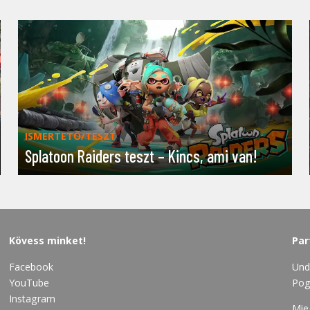
ISMERTETŐ/TESZT
Splatoon Raiders teszt – Kincs, ami van!
Kövess minket!
Par
Facebook
Und
YouTube
Pog
Instagram
Mie