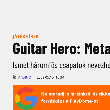
JÁTÉKHÍREK
Guitar Hero: Met
Ismét háromfős csapatok nevezhe
ÍRTA:
DINO
2009.05.15. 15:34
Ne maradj le híreinkről és cikkei
forrásként a PlayDome-ot!