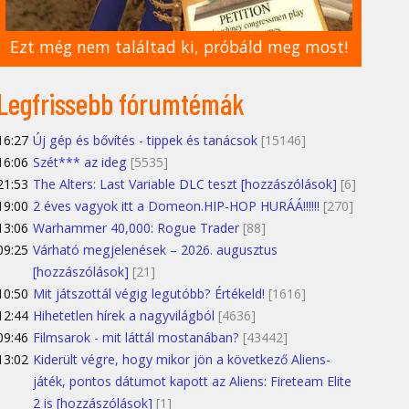
Ezt még nem találtad ki, próbáld meg most!
Legfrissebb fórumtémák
16:27
Új gép és bővítés - tippek és tanácsok
[15146]
16:06
Szét*** az ideg
[5535]
21:53
The Alters: Last Variable DLC teszt [hozzászólások]
[6]
19:00
2 éves vagyok itt a Domeon.HIP-HOP HURÁÁ!!!!!!
[270]
13:06
Warhammer 40,000: Rogue Trader
[88]
09:25
Várható megjelenések – 2026. augusztus
[hozzászólások]
[21]
10:50
Mit játszottál végig legutóbb? Értékeld!
[1616]
12:44
Hihetetlen hírek a nagyvilágból
[4636]
09:46
Filmsarok - mit láttál mostanában?
[43442]
13:02
Kiderült végre, hogy mikor jön a következő Aliens-
játék, pontos dátumot kapott az Aliens: Fireteam Elite
2 is [hozzászólások]
[1]