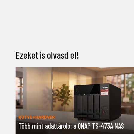
Ezeket is olvasd el!
KÜTYÜ+HARDVER
Több mint adattároló: a QNAP TS-473A NAS