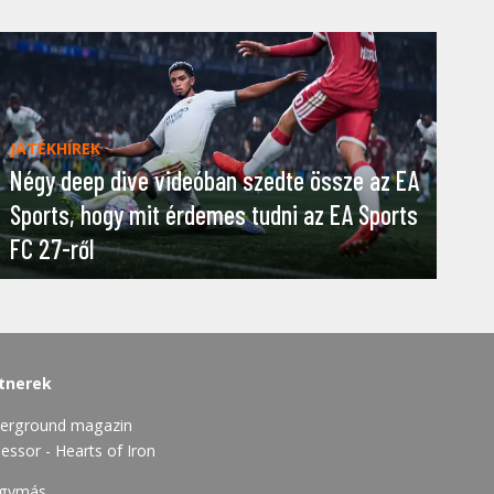
JÁTÉKHÍREK
Négy deep dive videóban szedte össze az EA
Sports, hogy mit érdemes tudni az EA Sports
FC 27-ről
tnerek
erground magazin
essor - Hearts of Iron
gymás