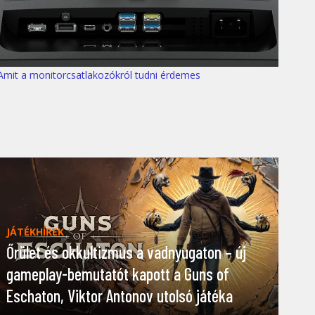
Amit a monitorcsatlakozókról tudni érdemes
JÁTÉKHÍREK
Őrület és okkultizmus a vadnyugaton – új
gameplay-bemutatót kapott a Guns of
Eschaton, Viktor Antonov utolsó játéka