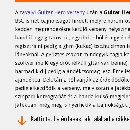
A
tavalyi Guitar Hero verseny
után a
Guitar He
BSC ismét bajnokságot hirdet, melyre háromfős 
kedden megrendezésre kerülő verseny helyszíne 
bandák egy gitárosból, egy dobosból és egy éneke
regisztrálni pedig a ghm (kukac) bsc.hu címen l
lányoknál. A győztes csapat mindegyik tagja ka
szoftver mellé egy drótnélküli gitár van benne)
harmadik díj pedig ajándékcsomag lesz. Emellet
ajándékba. Délután 2-től várják az érdeklődőket
pedig elkezdődik a verseny, mely során a játék
színpadi koreográfiát és a banda külső megjelen
játékban, még meg is nyerhetik a bajnokságot. 
Kattints, ha érdekesnek találtad a cikke