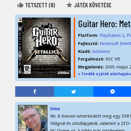
TETSZETT (
8
)
JÁTÉK KÖVETÉSE
Guitar Hero: Met
Platform:
PlayStation 2
Pl
Fejlesztő:
Neversoft Enter
Kiadó:
Activision
Forgalmazó:
BSC Kft.
Megjelenés:
2009. május 2
» Tovább a játék adatlapjár
Dino
Kb. 8 évesen ismerkedett meg egy ZX81
Világnál és utódlapjainál, valamint a ZE
PC Dome-ot. A többi már történelem...