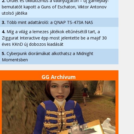
2.
Őrület és okkultizmus a vadnyugaton – új gameplay-
bemutatót kapott a Guns of Eschaton, Viktor Antonov
utolsó játéka
3.
Több mint adattároló: a QNAP TS-473A NAS
4.
Míg a világ a lemezes játékok eltűnésétől tart, a
Ziggurat Interactive épp most jelentette be a majd’ 30
éves KKnD új dobozos kiadását
5.
Cyberpunk diorámákat alkothatsz a Midnight
Momentsben
GG Archívum