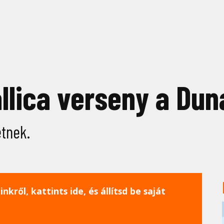
allica verseny a Du
tnek.
nkről, kattints ide, és állítsd be saját