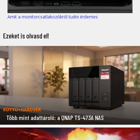
Amit a monitorcsatlakozókról tudni érdemes
Ezeket is olvasd el!
KÜTYÜ+HARDVER
Több mint adattároló: a QNAP TS-473A NAS