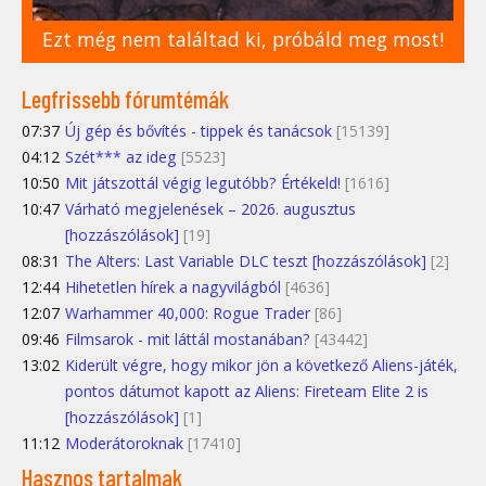
Ezt még nem találtad ki, próbáld meg most!
Legfrissebb fórumtémák
07:37
Új gép és bővítés - tippek és tanácsok
[15139]
04:12
Szét*** az ideg
[5523]
10:50
Mit játszottál végig legutóbb? Értékeld!
[1616]
10:47
Várható megjelenések – 2026. augusztus
[hozzászólások]
[19]
08:31
The Alters: Last Variable DLC teszt [hozzászólások]
[2]
12:44
Hihetetlen hírek a nagyvilágból
[4636]
12:07
Warhammer 40,000: Rogue Trader
[86]
09:46
Filmsarok - mit láttál mostanában?
[43442]
13:02
Kiderült végre, hogy mikor jön a következő Aliens-játék,
pontos dátumot kapott az Aliens: Fireteam Elite 2 is
[hozzászólások]
[1]
11:12
Moderátoroknak
[17410]
Hasznos tartalmak