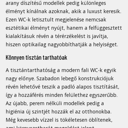
arany díszítésű modellek pedig különleges
élményt kínálnak azoknak, akik a luxust keresik.
Ezen WC-k letisztult megjelenése nemcsak
esztétikai élményt nyújt, hanem a felfüggesztett
kialakításuk révén a térérzékelést is javítja,
hiszen optikailag nagyobbíthatják a helyiséget.
Könnyen tisztán tarthatóak
A tisztántarthatóság a modern fali WC-k egyik
nagy előnye. Szabadon lebegő konstrukciójuk
révén lehetővé teszik a padló alapos tisztítását,
így a hozzáférés minden felülethez egyszerűbb.
Az újabb, perem nélküli modellek pedig a
higiénia új szintjét hozzák el az otthonokba.
Még kevesebb vízzel is tökéletesen öblítenek,
ami környezetbarát megoldást jelent.