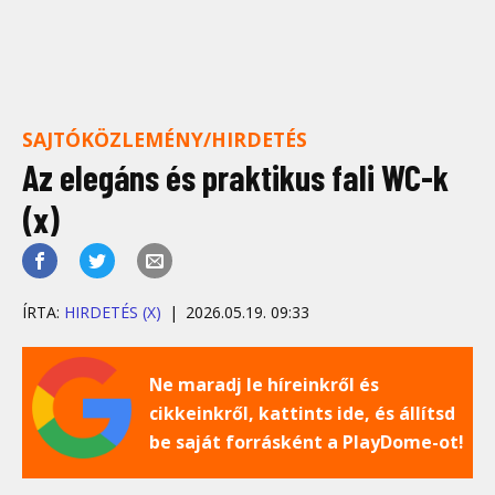
SAJTÓKÖZLEMÉNY/HIRDETÉS
Az elegáns és praktikus fali WC-k
(x)
ÍRTA:
HIRDETÉS (X)
2026.05.19. 09:33
Ne maradj le híreinkről és
cikkeinkről, kattints ide, és állítsd
be saját forrásként a PlayDome-ot!