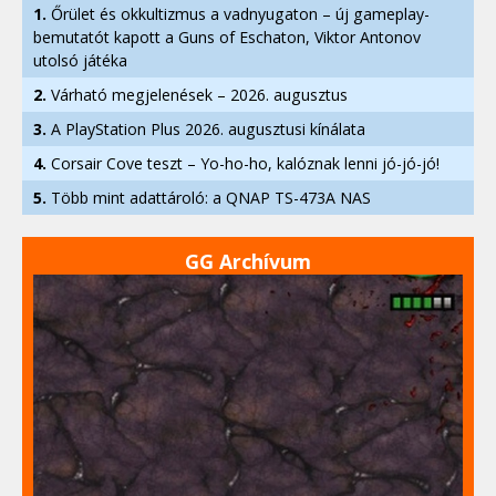
1.
Őrület és okkultizmus a vadnyugaton – új gameplay-
bemutatót kapott a Guns of Eschaton, Viktor Antonov
utolsó játéka
2.
Várható megjelenések – 2026. augusztus
3.
A PlayStation Plus 2026. augusztusi kínálata
4.
Corsair Cove teszt – Yo-ho-ho, kalóznak lenni jó-jó-jó!
5.
Több mint adattároló: a QNAP TS-473A NAS
GG Archívum