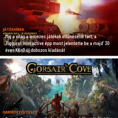
JÁTÉKHÍREK
Míg a világ a lemezes játékok eltűnésétől tart, a
Ziggurat Interactive épp most jelentette be a majd’ 30
éves KKnD új dobozos kiadását
ISMERTETŐ/TESZT