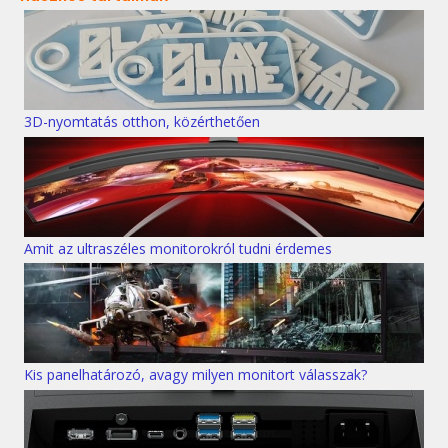
3D-nyomtatás otthon, közérthetően
Amit az ultraszéles monitorokról tudni érdemes
Kis panelhatározó, avagy milyen monitort válasszak?