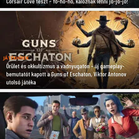
Corsair Cove teszt – Yo-ho-ho, kalóznak lenni jó-jó-jó!
JÁTÉKHÍREK
Őrület és okkultizmus a vadnyugaton – új gameplay-
bemutatót kapott a Guns of Eschaton, Viktor Antonov
utolsó játéka