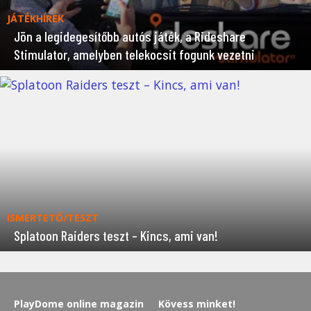
JÁTÉKHÍREK
Jön a legidegesítőbb autós játék, a Rideshare
Stimulator, amelyben telekocsit fogunk vezetni
ISMERTETŐ/TESZT
Splatoon Raiders teszt – Kincs, ami van!
PlayDome online magazin
Kövess minket!