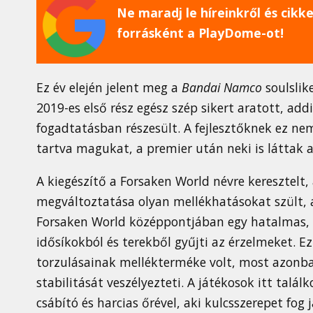
Ne maradj le híreinkről és cikkei
forrásként a PlayDome-ot!
Ez év elején jelent meg a
Bandai Namco
soulslik
2019-es első rész egész szép sikert aratott, add
fogadtatásban részesült. A fejlesztőknek ez nem
tartva magukat, a premier után neki is láttak az
A kiegészítő a Forsaken World névre keresztelt,
megváltoztatása olyan mellékhatásokat szült, a
Forsaken World középpontjában egy hatalmas, 
idősíkokból és terekből gyűjti az érzelmeket. 
torzulásainak mellékterméke volt, most azonban
stabilitását veszélyezteti. A játékosok itt talál
csábító és harcias őrével, aki kulcsszerepet fog 