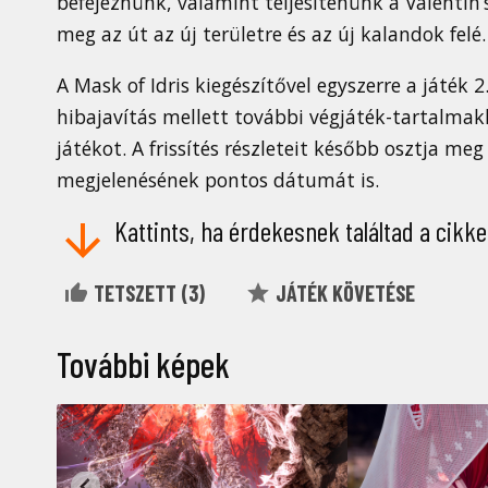
befejeznünk, valamint teljesítenünk a Valentin’
meg az út az új területre és az új kalandok felé.
A Mask of Idris kiegészítővel egyszerre a játék 2
hibajavítás mellett további végjáték-tartalmakk
játékot. A frissítés részleteit később osztja meg 
megjelenésének pontos dátumát is.
Kattints, ha érdekesnek találtad a cikke
TETSZETT (
3
)
JÁTÉK KÖVETÉSE
További képek