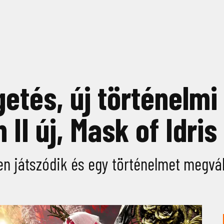
egetés, új történelmi
 II új, Mask of Idris
en játszódik és egy történelmet megvál