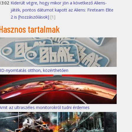
13:02
Kiderült végre, hogy mikor jön a következő Aliens-
játék, pontos dátumot kapott az Aliens: Fireteam Elite
2 is [hozzászólások]
[1]
Hasznos tartalmak
3D-nyomtatás otthon, közérthetően
Amit az ultraszéles monitorokról tudni érdemes