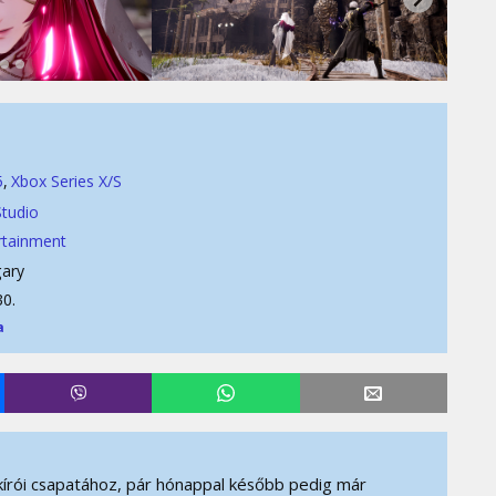
5
Xbox Series X/S
tudio
rtainment
ary
30.
a
írói csapatához, pár hónappal később pedig már