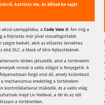
nkről, kattints ide, és állítsd be saját
e akció-szerepjátéka, a
Code Vein II
. Ám míg a
ig a folytatás már jóval visszafogottabb
 szegte kedvét, akik az előzetes tervekhez
 első DLC, a Mask of Idris fejlesztésének.
 alternatív térben játszódik, ahol a történelem
melyek immár a valós világot is fenyegetik. A
folyamatosan forgó orsó áll, amely különböző
Ez a mechanizmus eredetileg a történelem
 kontrollálatlanul működik, és a valós világ
kozhatnak majd Liv Vodával, a tér és az idő
játszani a történetben.