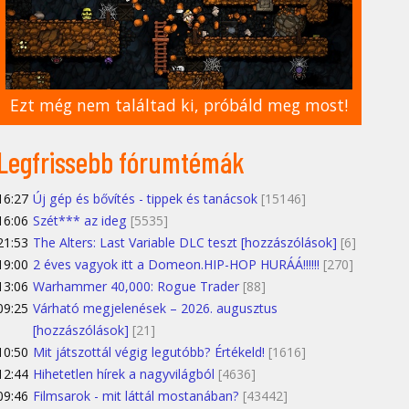
Ezt még nem találtad ki, próbáld meg most!
Legfrissebb fórumtémák
16:27
Új gép és bővítés - tippek és tanácsok
[15146]
16:06
Szét*** az ideg
[5535]
21:53
The Alters: Last Variable DLC teszt [hozzászólások]
[6]
19:00
2 éves vagyok itt a Domeon.HIP-HOP HURÁÁ!!!!!!
[270]
13:06
Warhammer 40,000: Rogue Trader
[88]
09:25
Várható megjelenések – 2026. augusztus
[hozzászólások]
[21]
10:50
Mit játszottál végig legutóbb? Értékeld!
[1616]
12:44
Hihetetlen hírek a nagyvilágból
[4636]
09:46
Filmsarok - mit láttál mostanában?
[43442]