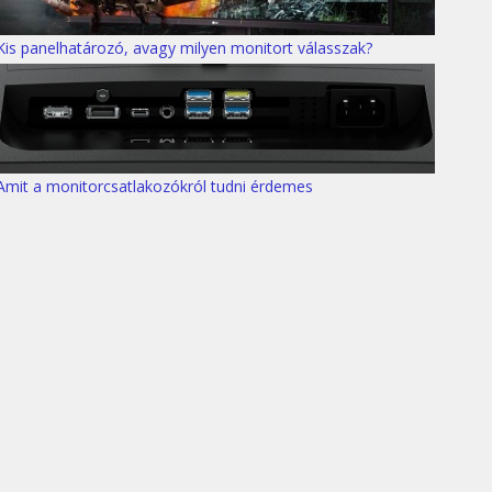
Kis panelhatározó, avagy milyen monitort válasszak?
Amit a monitorcsatlakozókról tudni érdemes