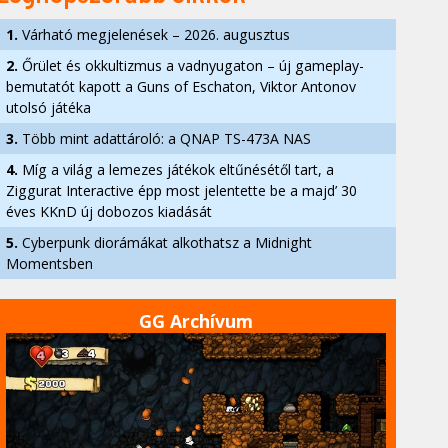
1.
Várható megjelenések – 2026. augusztus
2.
Őrület és okkultizmus a vadnyugaton – új gameplay-
bemutatót kapott a Guns of Eschaton, Viktor Antonov
utolsó játéka
3.
Több mint adattároló: a QNAP TS-473A NAS
4.
Míg a világ a lemezes játékok eltűnésétől tart, a
Ziggurat Interactive épp most jelentette be a majd’ 30
éves KKnD új dobozos kiadását
5.
Cyberpunk diorámákat alkothatsz a Midnight
Momentsben
GG Archívum