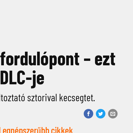
 fordulópont – ezt
 DLC-je
toztató sztorival kecsegtet.
Legnépszerűbb cikkek