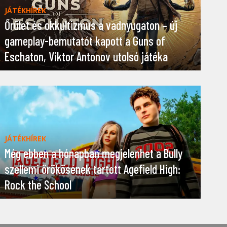
JÁTÉKHÍREK
Őrület és okkultizmus a vadnyugaton – új
gameplay-bemutatót kapott a Guns of
Eschaton, Viktor Antonov utolsó játéka
JÁTÉKHÍREK
Még ebben a hónapban megjelenhet a Bully
szellemi örökösének tartott Agefield High:
Rock the School