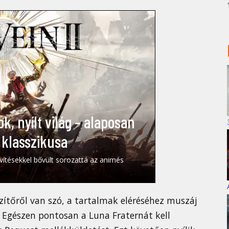
ok, nyílt világ – alaposan
 klasszikusa
ővítésekkel bővült sorozattá az animés
zítőről van szó, a tartalmak eléréséhez muszáj
 Egészen pontosan a Luna Fraternát kell