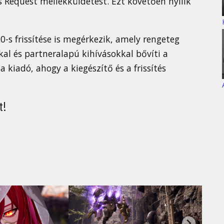
s Request mellékküldetést. Ezt követően nyílik
.0-s frissítése is megérkezik, amely rengeteg
al és partneralapú kihívásokkal bővíti a
a kiadó, ahogy a kiegészítő és a frissítés
t!