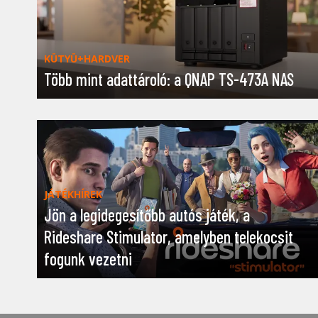
KÜTYÜ+HARDVER
Több mint adattároló: a QNAP TS-473A NAS
JÁTÉKHÍREK
Jön a legidegesítőbb autós játék, a
Rideshare Stimulator, amelyben telekocsit
fogunk vezetni