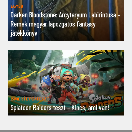
EGYÉB
Darken Bloodstone: Arcytaryum Labirintusa –
Remek magyar lapozgatós fantasy
játékkönyv
ISMERTETŐ/TESZT
Splatoon Raiders teszt – Kincs, ami van!