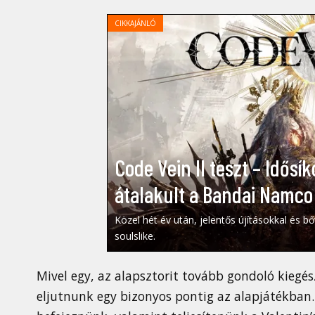
CIKKAJÁNLÓ
Code Vein II teszt – Idősík
átalakult a Bandai Namco
Közel hét év után, jelentős újításokkal és b
soulslike.
Mivel egy, az alapsztorit tovább gondoló kiegés
eljutnunk egy bizonyos pontig az alapjátékban.