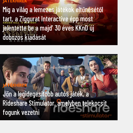
JÁTÉKHÍREK
Míg a világ a lemezes játékok eltűnésétől
tart, a Ziggurat Interactive épp most
jelentette be a majd’ 30 éves KKnD új
dobozos kiadását
JÁTÉKHÍREK
Jön a legidegesítőbb autós játék, a
Rideshare Stimulator, amelyben telekocsit
fogunk vezetni