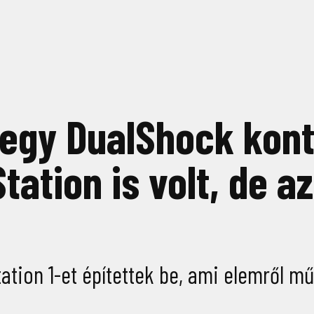
 egy DualShock kontr
ation is volt, de a
ation 1-et építettek be, ami elemről m