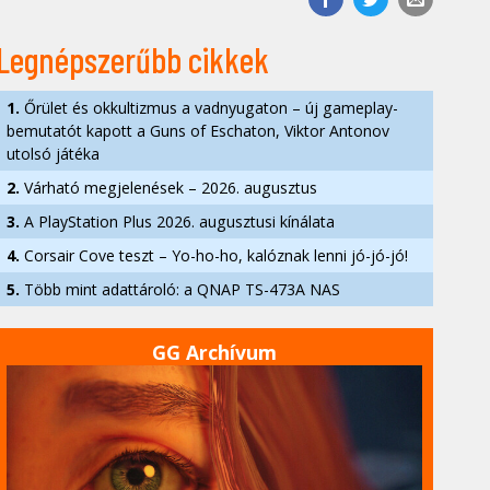
Legnépszerűbb cikkek
1.
Őrület és okkultizmus a vadnyugaton – új gameplay-
bemutatót kapott a Guns of Eschaton, Viktor Antonov
utolsó játéka
2.
Várható megjelenések – 2026. augusztus
3.
A PlayStation Plus 2026. augusztusi kínálata
4.
Corsair Cove teszt – Yo-ho-ho, kalóznak lenni jó-jó-jó!
5.
Több mint adattároló: a QNAP TS-473A NAS
GG Archívum