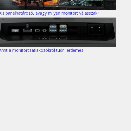
Kis panelhatározó, avagy milyen monitort válasszak?
Amit a monitorcsatlakozókról tudni érdemes