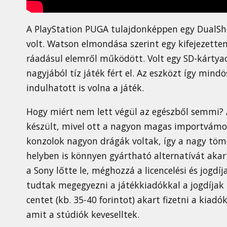
A PlayStation PUGA tulajdonképpen egy DualSho
volt. Watson elmondása szerint egy kifejezetten
ráadásul elemről működött. Volt egy SD-kártyao
nagyjából tíz játék fért el. Az eszközt így mind
indulhatott is volna a játék.
Hogy miért nem lett végül az egészből semmi? A
készült, mivel ott a nagyon magas importvámo
konzolok nagyon drágák voltak, így a nagy töme
helyben is könnyen gyártható alternatívát akar
a Sony lőtte le, méghozzá a licencelési és jogdí
tudtak megegyezni a játékkiadókkal a jogdíjak 
centet (kb. 35-40 forintot) akart fizetni a kiad
amit a stúdiók keveselltek.