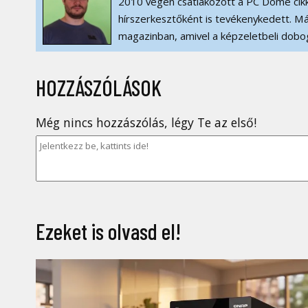
2010 végén csatlakozott a PC Dome cikk
hírszerkesztőként is tevékenykedett. Má
magazinban, amivel a képzeletbeli dobog
HOZZÁSZÓLÁSOK
Még nincs hozzászólás, légy Te az első!
Ezeket is olvasd el!