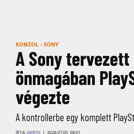
KONZOL - SONY
A Sony tervezett
önmagában PlaySt
végezte
A kontrollerbe egy komplett PlaySt
ÍRTA:
GERYG
2026.07.05. 08:01