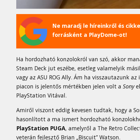
Ne maradj le híreinkről és cikkei
forrásként a PlayDome-ot!
Ha hordozható konzolokról van szó, akkor man
Steam Deck jut eszébe, esetleg valamelyik más
vagy az ASU ROG Ally. Ám ha visszautazunk az 
piacon is jelentős mértékben jelen volt a
Sony
el
PlayStation Vitával.
Amiről viszont eddig kevesen tudtak, hogy a So
hasonlított a ma ismert hordozható konzolokhoz
PlayStation PUGA
, amelyről a The Retro Coll
veterán fejlesztő Brian „Biscuit” Watson.