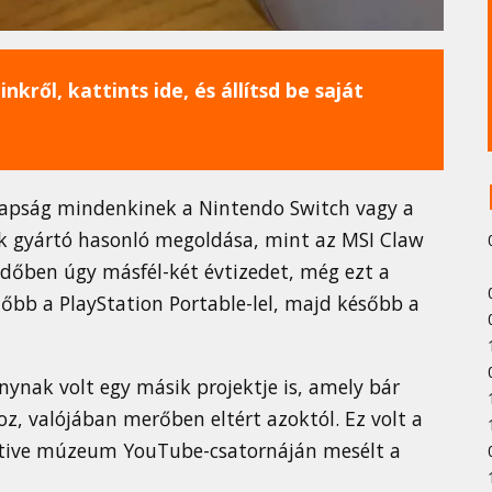
nkről, kattints ide, és állítsd be saját
apság mindenkinek a Nintendo Switch vagy a
ik gyártó hasonló megoldása, mint az MSI Claw
időben úgy másfél-két évtizedet, még ezt a
őbb a PlayStation Portable-lel, majd később a
nynak volt egy másik projektje is, amely bár
, valójában merőben eltért azoktól. Ez volt a
ective múzeum YouTube-csatornáján mesélt a