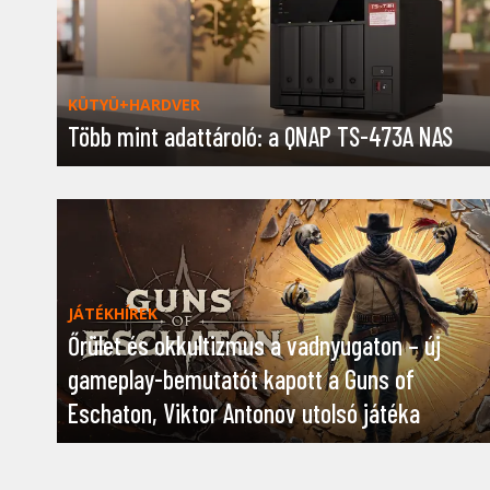
KÜTYÜ+HARDVER
Több mint adattároló: a QNAP TS-473A NAS
JÁTÉKHÍREK
Őrület és okkultizmus a vadnyugaton – új
gameplay-bemutatót kapott a Guns of
Eschaton, Viktor Antonov utolsó játéka