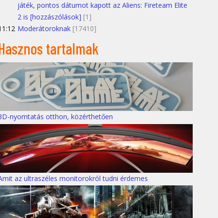
játék, pontos dátumot kapott az Aliens: Fireteam Elite
2 is [hozzászólások]
[1]
11:12
Moderátoroknak
[17410]
Hasznos tartalmak
3D-nyomtatás otthon, közérthetően
Amit az ultraszéles monitorokról tudni érdemes