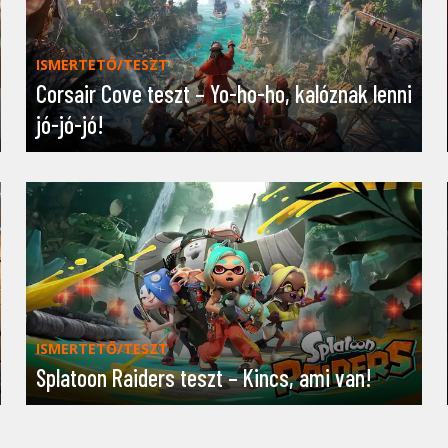
ISMERTETŐ/TESZT
Corsair Cove teszt – Yo-ho-ho, kalóznak lenni
jó-jó-jó!
ISMERTETŐ/TESZT
Splatoon Raiders teszt – Kincs, ami van!