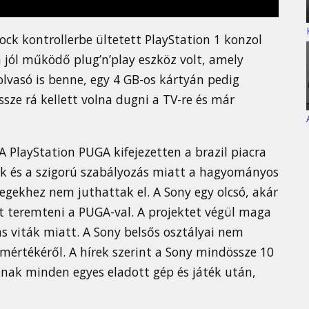
ck kontrollerbe ültetett PlayStation 1 konzol
 jól működő plug’n’play eszköz volt, amely
lvasó is benne, egy 4 GB-os kártyán pedig
össze rá kellett volna dugni a TV-re és már
 PlayStation PUGA kifejezetten a brazil piacra
k és a szigorú szabályozás miatt a hagyományos
gekhez nem juthattak el. A Sony egy olcsó, akár
t teremteni a PUGA-val. A projektet végül maga
jas viták miatt. A Sony belsős osztályai nem
mértékéről. A hírek szerint a Sony mindössze 10
óknak minden egyes eladott gép és játék után,