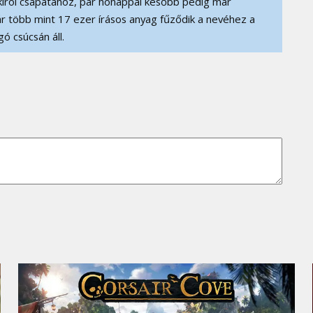
írói csapatához, pár hónappal később pedig már
r több mint 17 ezer írásos anyag fűződik a nevéhez a
ó csúcsán áll.