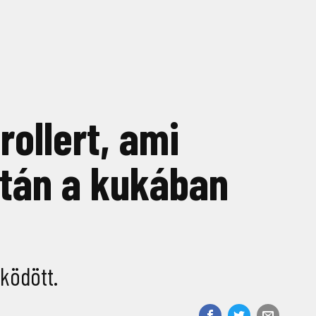
ollert, ami
ztán a kukában
űködött.