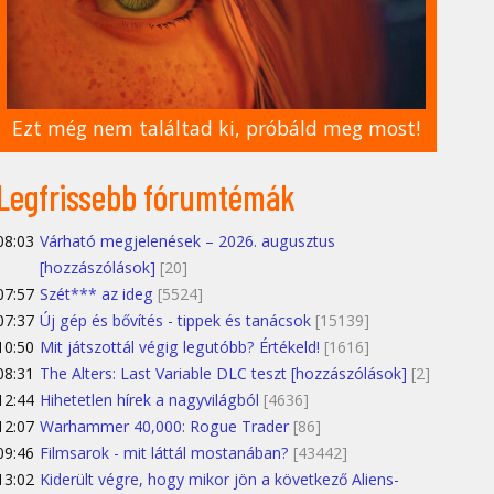
Ezt még nem találtad ki, próbáld meg most!
Legfrissebb fórumtémák
08:03
Várható megjelenések – 2026. augusztus
[hozzászólások]
[20]
07:57
Szét*** az ideg
[5524]
07:37
Új gép és bővítés - tippek és tanácsok
[15139]
10:50
Mit játszottál végig legutóbb? Értékeld!
[1616]
08:31
The Alters: Last Variable DLC teszt [hozzászólások]
[2]
12:44
Hihetetlen hírek a nagyvilágból
[4636]
12:07
Warhammer 40,000: Rogue Trader
[86]
09:46
Filmsarok - mit láttál mostanában?
[43442]
13:02
Kiderült végre, hogy mikor jön a következő Aliens-