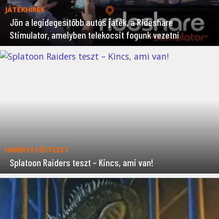
JÁTÉKHÍREK
Jön a legidegesítőbb autós játék, a Rideshare
Stimulator, amelyben telekocsit fogunk vezetni
ISMERTETŐ/TESZT
Splatoon Raiders teszt – Kincs, ami van!