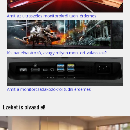
Amit az ultraszéles monitorokról tudni érdemes
Kis panelhatározó, avagy milyen monitort válasszak?
Amit a monitorcsatlakozókról tudni érdemes
Ezeket is olvasd el!