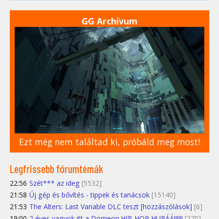
GG Archívum
Ezt még nem találtad ki, próbáld meg most!
Legfrissebb fórumtémák
22:56
Szét*** az ideg
[5532]
21:58
Új gép és bővítés - tippek és tanácsok
[15140]
21:53
The Alters: Last Variable DLC teszt [hozzászólások]
[6]
19:00
2 éves vagyok itt a Domeon.HIP-HOP HURÁÁ!!!!!!
[270]