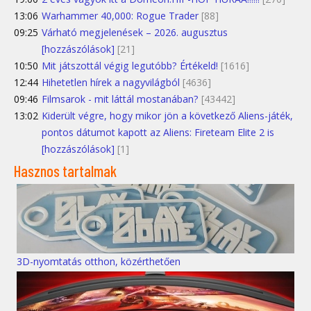
13:06
Warhammer 40,000: Rogue Trader
[88]
09:25
Várható megjelenések – 2026. augusztus
[hozzászólások]
[21]
10:50
Mit játszottál végig legutóbb? Értékeld!
[1616]
12:44
Hihetetlen hírek a nagyvilágból
[4636]
09:46
Filmsarok - mit láttál mostanában?
[43442]
13:02
Kiderült végre, hogy mikor jön a következő Aliens-játék,
pontos dátumot kapott az Aliens: Fireteam Elite 2 is
[hozzászólások]
[1]
Hasznos tartalmak
3D-nyomtatás otthon, közérthetően