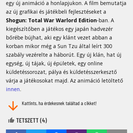
egy új animáció a honlapjukon. A film bemutatja
az új grafikai és játékbeli fejlesztéseket a
Shogun: Total War Warlord Edition
-ban. A
kiegészítőben a játékos egy japán hadvezér
bőrébe bújhat, aki egy klánt vezet abban a
korban mikor még a Sun Tzu által leírt 300
szabály vezérelte a háborút. Egy új klán, hat új
egység, új tájak, új épületek, egy online
küldetéssorozat, pálya és küldetésszerkesztő
várja a játékosokat majd. Az animáció letöltető
innen
.
Kattints, ha érdekesnek találtad a cikket!
TETSZETT (
4
)