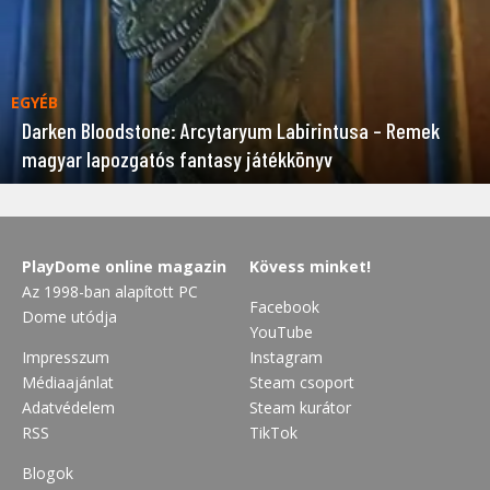
EGYÉB
Darken Bloodstone: Arcytaryum Labirintusa – Remek
magyar lapozgatós fantasy játékkönyv
PlayDome online magazin
Kövess minket!
Az 1998-ban alapított PC
Facebook
Dome utódja
YouTube
Impresszum
Instagram
Médiaajánlat
Steam csoport
Adatvédelem
Steam kurátor
RSS
TikTok
Blogok