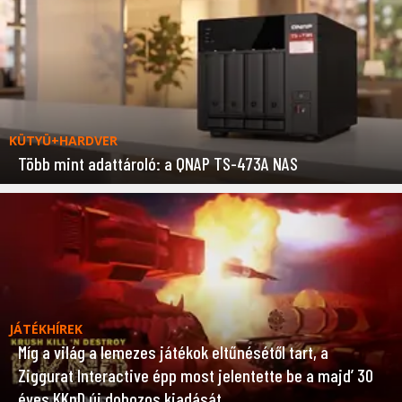
KÜTYÜ+HARDVER
Több mint adattároló: a QNAP TS-473A NAS
JÁTÉKHÍREK
Míg a világ a lemezes játékok eltűnésétől tart, a
Ziggurat Interactive épp most jelentette be a majd’ 30
éves KKnD új dobozos kiadását