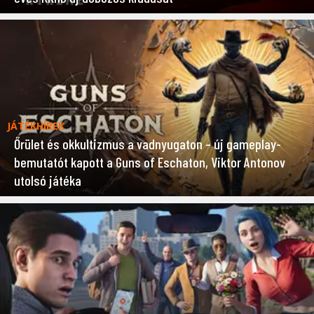
JÁTÉKHÍREK
Őrület és okkultizmus a vadnyugaton – új gameplay-
bemutatót kapott a Guns of Eschaton, Viktor Antonov
utolsó játéka