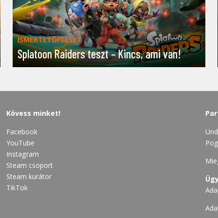
ISMERTETŐ/TESZT
Splatoon Raiders teszt – Kincs, ami van!
Kövess minket!
Par
Facebook
Und
YouTube
Pog
Instagram
Mie
Steam csoport
Steam kurátor
Ügy
TikTok
Ada
Ada