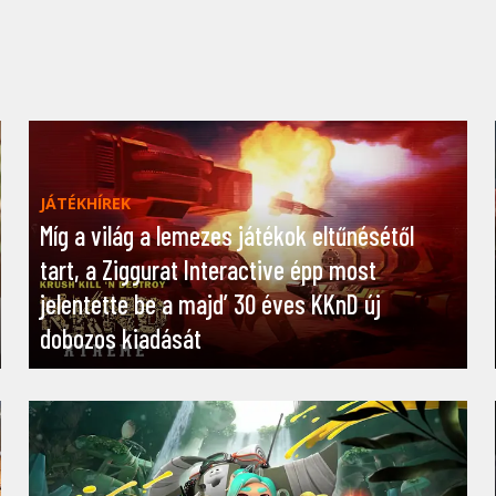
JÁTÉKHÍREK
Míg a világ a lemezes játékok eltűnésétől
tart, a Ziggurat Interactive épp most
jelentette be a majd’ 30 éves KKnD új
dobozos kiadását