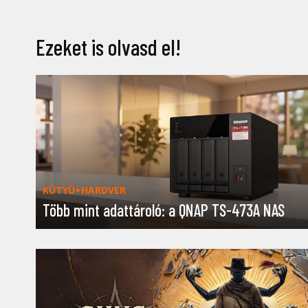
Ezeket is olvasd el!
KÜTYÜ+HARDVER
Több mint adattároló: a QNAP TS-473A NAS