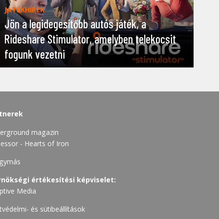
JÁTÉKHÍREK
Jön a legidegesítőbb autós játék, a
Rideshare Stimulator, amelyben telekocsit
fogunk vezetni
tnerek
erground magazin
essor - Hearts of Iron
gymás
nökségi értékesítési képviselet:
ptive Media
tvédelmi- és sütibeállítások