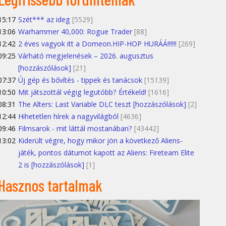
15:17
Szét*** az ideg
[5529]
13:06
Warhammer 40,000: Rogue Trader
[88]
12:42
2 éves vagyok itt a Domeon.HIP-HOP HURÁÁ!!!!!!
[269]
09:25
Várható megjelenések – 2026. augusztus
[hozzászólások]
[21]
07:37
Új gép és bővítés - tippek és tanácsok
[15139]
10:50
Mit játszottál végig legutóbb? Értékeld!
[1616]
08:31
The Alters: Last Variable DLC teszt [hozzászólások]
[2]
12:44
Hihetetlen hírek a nagyvilágból
[4636]
09:46
Filmsarok - mit láttál mostanában?
[43442]
13:02
Kiderült végre, hogy mikor jön a következő Aliens-
játék, pontos dátumot kapott az Aliens: Fireteam Elite
2 is [hozzászólások]
[1]
Hasznos tartalmak