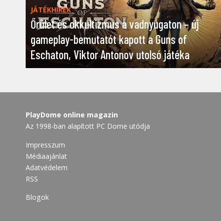
JÁTÉKHÍREK
Őrület és okkultizmus a vadnyugaton – új
gameplay-bemutatót kapott a Guns of
Eschaton, Viktor Antonov utolsó játéka
PlayDome online magazin
Az 1998-ban alapított PC Dome utódja
Impresszum
Médiaajánlat
Adatvédelem
RSS
Blogok