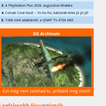
3.
A PlayStation Plus 2026. augusztusi kínálata
4.
Corsair Cove teszt – Yo-ho-ho, kalóznak lenni jó-jó-jó!
5.
Több mint adattároló: a QNAP TS-473A NAS
GG Archívum
Ezt még nem találtad ki, próbáld meg most!
Legfrissebb fórumtémák