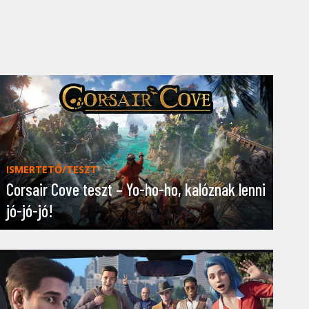
ISMERTETŐ/TESZT
Corsair Cove teszt – Yo-ho-ho, kalóznak lenni
jó-jó-jó!