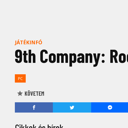
JÁTÉKINFÓ
9th Company: Roo
PC
KÖVETEM
Cikkek és hírek