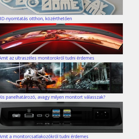
3D-nyomtatás otthon, közérthetően
Amit az ultraszéles monitorokról tudni érdemes
Kis panelhatározó, avagy milyen monitort válasszak?
Amit a monitorcsatlakozókról tudni érdemes