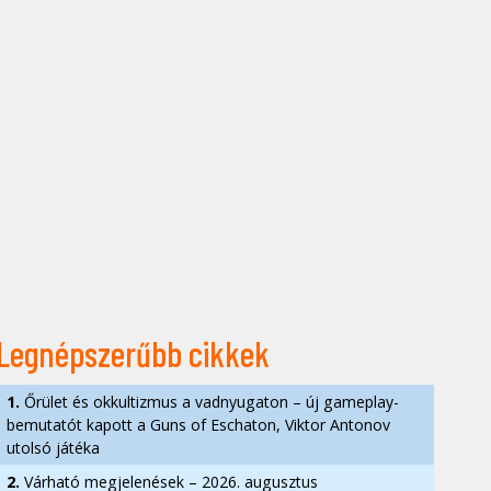
Legnépszerűbb cikkek
1.
Őrület és okkultizmus a vadnyugaton – új gameplay-
bemutatót kapott a Guns of Eschaton, Viktor Antonov
utolsó játéka
2.
Várható megjelenések – 2026. augusztus