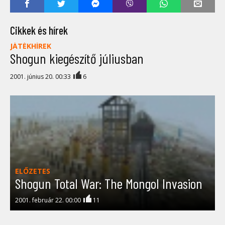
Cikkek és hírek
JÁTÉKHÍREK
Shogun kiegészítő júliusban
2001. június 20. 00:33
6
ELŐZETES
Shogun Total War: The Mongol Invasion
2001. február 22. 00:00
11