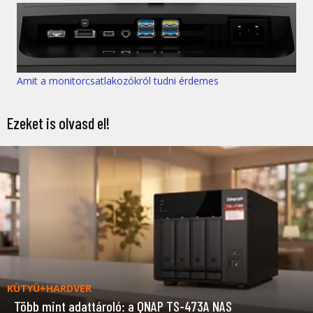
Amit a monitorcsatlakozókról tudni érdemes
Ezeket is olvasd el!
KÜTYÜ+HARDVER
Több mint adattároló: a QNAP TS-473A NAS