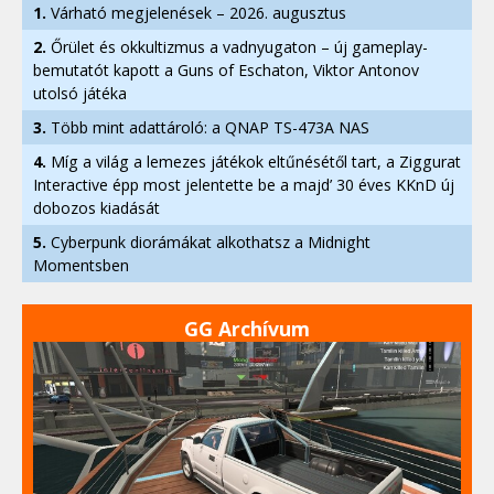
1.
Várható megjelenések – 2026. augusztus
2.
Őrület és okkultizmus a vadnyugaton – új gameplay-
bemutatót kapott a Guns of Eschaton, Viktor Antonov
utolsó játéka
3.
Több mint adattároló: a QNAP TS-473A NAS
4.
Míg a világ a lemezes játékok eltűnésétől tart, a Ziggurat
Interactive épp most jelentette be a majd’ 30 éves KKnD új
dobozos kiadását
5.
Cyberpunk diorámákat alkothatsz a Midnight
Momentsben
GG Archívum