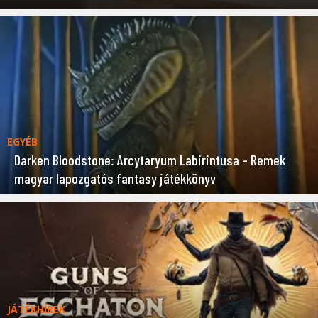
EGYÉB
Darken Bloodstone: Arcytaryum Labirintusa – Remek
magyar lapozgatós fantasy játékkönyv
JÁTÉKHÍREK