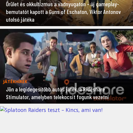
Őrület és okkultizmus a vadnyugaton – új gameplay-
bemutatót kapott a Guns of Eschaton, Viktor Antonov
utolsó játéka
JÁTÉKHÍREK
Jön a legidegesítőbb autós játék, a Rideshare
Stimulator, amelyben telekocsit fogunk vezetni