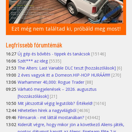
Ezt még nem találtad ki, próbáld meg most!
Legfrissebb fórumtémák
16:27
Új gép és bővítés - tippek és tanácsok
[15146]
16:06
Szét*** az ideg
[5535]
21:53
The Alters: Last Variable DLC teszt [hozzászólások]
[6]
19:00
2 éves vagyok itt a Domeon.HIP-HOP HURÁÁ!!!!!!
[270]
13:06
Warhammer 40,000: Rogue Trader
[88]
09:25
Várható megjelenések – 2026. augusztus
[hozzászólások]
[21]
10:50
Mit játszottál végig legutóbb? Értékeld!
[1616]
12:44
Hihetetlen hírek a nagyvilágból
[4636]
09:46
Filmsarok - mit láttál mostanában?
[43442]
13:02
Kiderült végre, hogy mikor jön a következő Aliens-játék,
pontos dátumot kapott az Aliens: Fireteam Elite 2 is