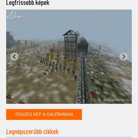
Legfrissebb képek
ÖSSZES KÉP A GALÉRIÁBAN
Legnépszerűbb cikkek