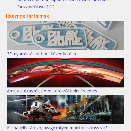
[hozzászólások]
[1]
Hasznos tartalmak
3D-nyomtatás otthon, közérthetően
Amit az ultraszéles monitorokról tudni érdemes
Kis panelhatározó, avagy milyen monitort válasszak?