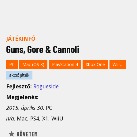
JÁTÉKINFÓ
Guns, Gore & Cannoli
PC
Mac (OS X)
PlayStation 4
Xbox One
Wii U
akciójáték
Fejlesztő:
Rogueside
Megjelenés:
2015. április 30.
PC
n/a:
Mac, PS4, X1, WiiU
KÖVETEM