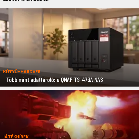
KÜTYÜ+HARDVER
Több mint adattároló: a QNAP TS-473A NAS
JÁTÉKHÍREK