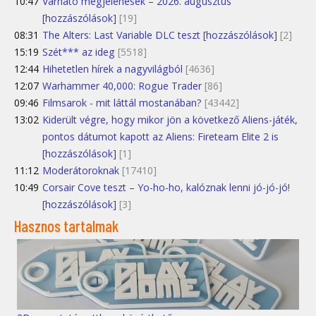
10:47
Várható megjelenések – 2026. augusztus
[hozzászólások]
[19]
08:31
The Alters: Last Variable DLC teszt [hozzászólások]
[2]
15:19
Szét*** az ideg
[5518]
12:44
Hihetetlen hírek a nagyvilágból
[4636]
12:07
Warhammer 40,000: Rogue Trader
[86]
09:46
Filmsarok - mit láttál mostanában?
[43442]
13:02
Kiderült végre, hogy mikor jön a következő Aliens-játék,
pontos dátumot kapott az Aliens: Fireteam Elite 2 is
[hozzászólások]
[1]
11:12
Moderátoroknak
[17410]
10:49
Corsair Cove teszt – Yo-ho-ho, kalóznak lenni jó-jó-jó!
[hozzászólások]
[3]
Hasznos tartalmak