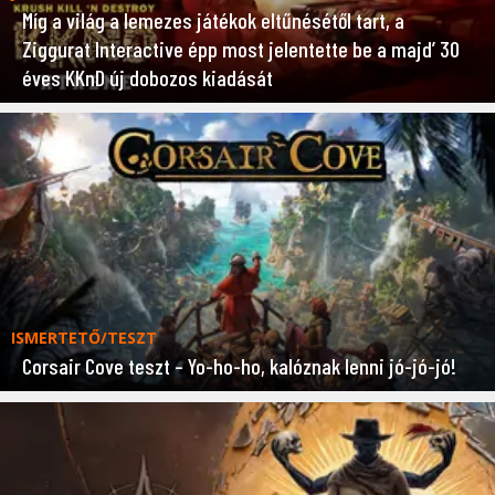
Míg a világ a lemezes játékok eltűnésétől tart, a
Ziggurat Interactive épp most jelentette be a majd’ 30
éves KKnD új dobozos kiadását
ISMERTETŐ/TESZT
Corsair Cove teszt – Yo-ho-ho, kalóznak lenni jó-jó-jó!