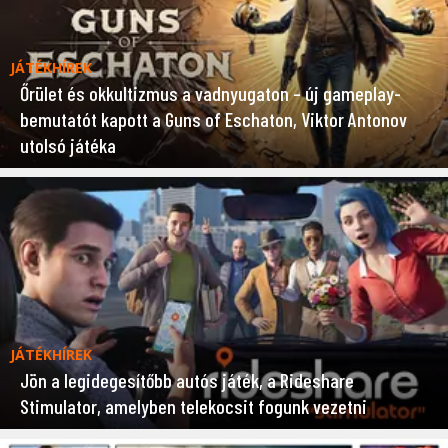
JÁTÉKHÍREK
Őrület és okkultizmus a vadnyugaton – új gameplay-
bemutatót kapott a Guns of Eschaton, Viktor Antonov
utolsó játéka
JÁTÉKHÍREK
Jön a legidegesítőbb autós játék, a Rideshare
Stimulator, amelyben telekocsit fogunk vezetni