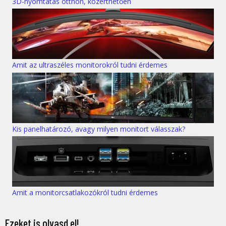
3D-nyomtatás otthon, közérthetően
Amit az ultraszéles monitorokról tudni érdemes
Kis panelhatározó, avagy milyen monitort válasszak?
Amit a monitorcsatlakozókról tudni érdemes
Ezeket is olvasd el!