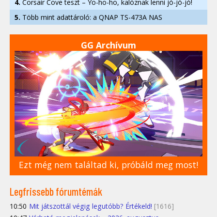
4.
Corsair Cove teszt – Yo-ho-ho, kalóznak lenni jó-jó-jó!
5.
Több mint adattároló: a QNAP TS-473A NAS
GG Archívum
Ezt még nem találtad ki, próbáld meg most!
Legfrissebb fórumtémák
10:50
Mit játszottál végig legutóbb? Értékeld!
[1616]