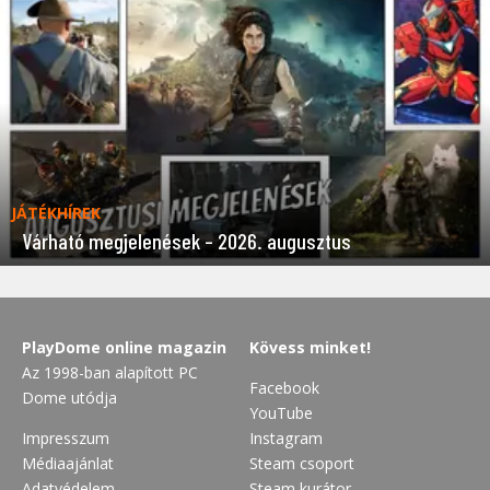
JÁTÉKHÍREK
Várható megjelenések – 2026. augusztus
PlayDome online magazin
Kövess minket!
Az 1998-ban alapított PC
Facebook
Dome utódja
YouTube
Impresszum
Instagram
Médiaajánlat
Steam csoport
Adatvédelem
Steam kurátor