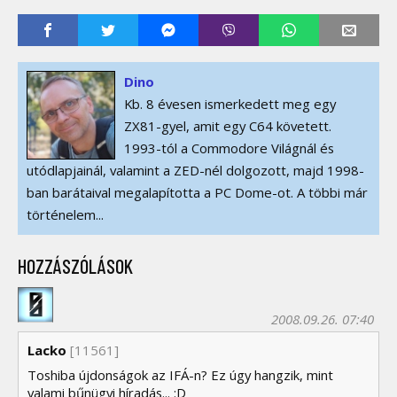
Dino
Kb. 8 évesen ismerkedett meg egy
ZX81-gyel, amit egy C64 követett.
1993-tól a Commodore Világnál és
utódlapjainál, valamint a ZED-nél dolgozott, majd 1998-
ban barátaival megalapította a PC Dome-ot. A többi már
történelem...
HOZZÁSZÓLÁSOK
2008.09.26. 07:40
Lacko
[11561]
Toshiba újdonságok az IFÁ-n? Ez úgy hangzik, mint
valami bűnügyi híradás... :D