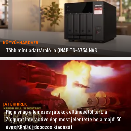
KÜTYÜ+HARDVER
Több mint adattároló: a QNAP TS-473A NAS
JÁTÉKHÍREK
Míg a világ a lemezes játékok eltűnésétől tart, a
Ziggurat Interactive épp most jelentette be a majd’ 30
éves KKnD új dobozos kiadását