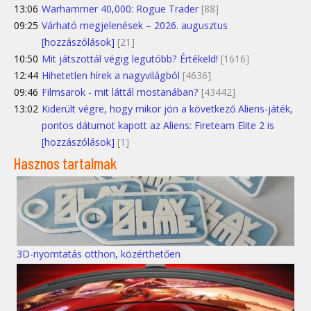
13:06
Warhammer 40,000: Rogue Trader
[88]
09:25
Várható megjelenések – 2026. augusztus
[hozzászólások]
[21]
10:50
Mit játszottál végig legutóbb? Értékeld!
[1616]
12:44
Hihetetlen hírek a nagyvilágból
[4636]
09:46
Filmsarok - mit láttál mostanában?
[43442]
13:02
Kiderült végre, hogy mikor jön a következő Aliens-játék,
pontos dátumot kapott az Aliens: Fireteam Elite 2 is
[hozzászólások]
[1]
Hasznos tartalmak
3D-nyomtatás otthon, közérthetően