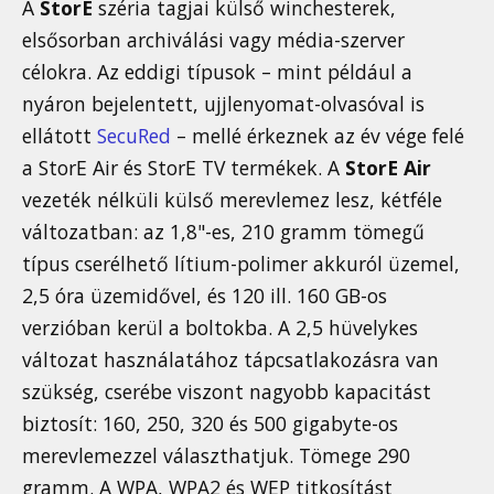
A
StorE
széria tagjai külső winchesterek,
elsősorban archiválási vagy média-szerver
célokra. Az eddigi típusok – mint például a
nyáron bejelentett, ujjlenyomat-olvasóval is
ellátott
SecuRed
– mellé érkeznek az év vége felé
a StorE Air és StorE TV termékek. A
StorE Air
vezeték nélküli külső merevlemez lesz, kétféle
változatban: az 1,8"-es, 210 gramm tömegű
típus cserélhető lítium-polimer akkuról üzemel,
2,5 óra üzemidővel, és 120 ill. 160 GB-os
verzióban kerül a boltokba. A 2,5 hüvelykes
változat használatához tápcsatlakozásra van
szükség, cserébe viszont nagyobb kapacitást
biztosít: 160, 250, 320 és 500 gigabyte-os
merevlemezzel választhatjuk. Tömege 290
gramm. A WPA, WPA2 és WEP titkosítást