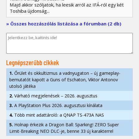
Majd akkor szóljatok, ha leesik arról az IFÁ-ról egy két
Toshiba újdonság...
» Összes hozzászólás listázása a fórumban (2 db)
Legnépszerűbb cikkek
1.
Őrület és okkultizmus a vadnyugaton – új gameplay-
bemutatót kapott a Guns of Eschaton, Viktor Antonov
utolsó játéka
2.
Várható megjelenések – 2026. augusztus
3.
A PlayStation Plus 2026. augusztusi kínálata
4.
Több mint adattároló: a QNAP TS-473A NAS
5.
Holnap érkezik a Dragon Ball: Sparking! ZERO Super
Limit-Breaking NEO DLC-je, benne 33 új karakterrel