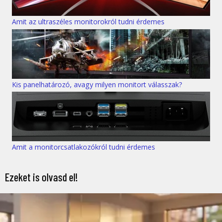
Amit az ultraszéles monitorokról tudni érdemes
Kis panelhatározó, avagy milyen monitort válasszak?
Amit a monitorcsatlakozókról tudni érdemes
Ezeket is olvasd el!