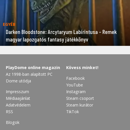
EGYÉB
Darken Bloodstone: Arcytaryum Labirintusa – Remek
magyar lapozgatós fantasy játékkönyv
PlayDome online magazin
Kövess minket!
Az 1998-ban alapított PC
Facebook
Dome utódja
YouTube
Impresszum
Instagram
Médiaajánlat
Steam csoport
Adatvédelem
Steam kurátor
RSS
TikTok
Blogok