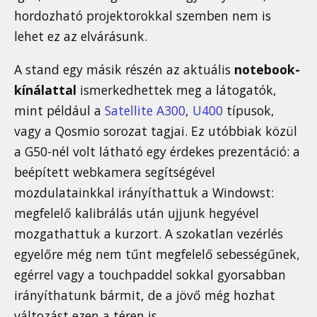
hordozható projektorokkal szemben nem is
lehet ez az elvárásunk.
A stand egy másik részén az aktuális
notebook-
kínálattal
ismerkedhettek meg a látogatók,
mint például a
Satellite A300
,
U400
típusok,
vagy a Qosmio sorozat tagjai. Ez utóbbiak közül
a G50-nél volt látható egy érdekes prezentáció: a
beépített webkamera segítségével
mozdulatainkkal irányíthattuk a Windowst:
megfelelő kalibrálás után ujjunk hegyével
mozgathattuk a kurzort. A szokatlan vezérlés
egyelőre még nem tűnt megfelelő sebességűnek,
egérrel vagy a touchpaddel sokkal gyorsabban
irányíthatunk bármit, de a jövő még hozhat
változást ezen a téren is.