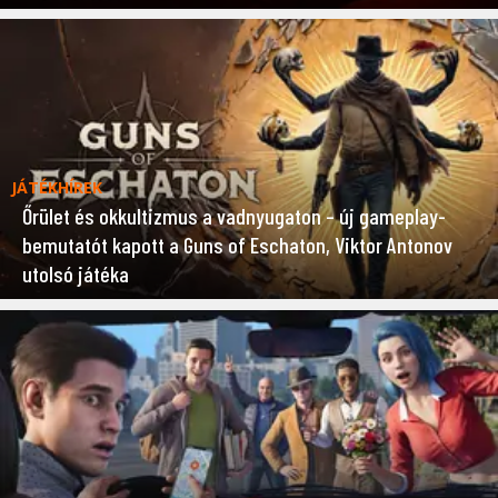
JÁTÉKHÍREK
Őrület és okkultizmus a vadnyugaton – új gameplay-
bemutatót kapott a Guns of Eschaton, Viktor Antonov
utolsó játéka