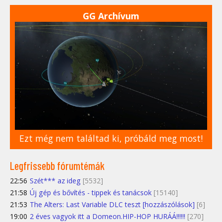
GG Archívum
Ezt még nem találtad ki, próbáld meg most!
Legfrissebb fórumtémák
22:56
Szét*** az ideg
[5532]
21:58
Új gép és bővítés - tippek és tanácsok
[15140]
21:53
The Alters: Last Variable DLC teszt [hozzászólások]
[6]
19:00
2 éves vagyok itt a Domeon.HIP-HOP HURÁÁ!!!!!!
[270]