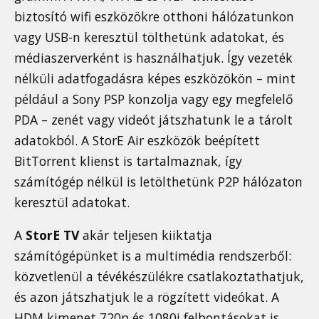
biztosító wifi eszközökre otthoni hálózatunkon
vagy USB-n keresztül tölthetünk adatokat, és
médiaszerverként is használhatjuk. Így vezeték
nélküli adatfogadásra képes eszközökön – mint
például a Sony PSP konzolja vagy egy megfelelő
PDA – zenét vagy videót játszhatunk le a tárolt
adatokból. A StorE Air eszközök beépített
BitTorrent klienst is tartalmaznak, így
számítógép nélkül is letölthetünk P2P hálózaton
keresztül adatokat.
A
StorE TV
akár teljesen kiiktatja
számítógépünket is a multimédia rendszerből:
közvetlenül a tévékészülékre csatlakoztathatjuk,
és azon játszhatjuk le a rögzített videókat. A
HDM kimenet 720p és 1080i felbontásokat is