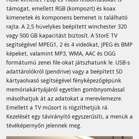
támogat, emellett RGB (kompozit) és koax
kimenetek és komponens bemenet is található
rajta. A 2,5 hüvelykes beépített winchester 320
vagy 500 GB kapacitást biztosít. A StorE TV
segítségével MPEG1, 2 és 4 videókat, JPEG és BMP
képeket, valamint MP3, WMA, AAC és OGG
formátumú zenei file-okat játszhatunk le. USB-s
adattárolókról (pendrive) vagy a beépített SD
kártyaolvasó segítségével fényképezőgépünk
memóriakártyájáról egyetlen gombnyomással
másolhatjuk át az adatokat a merevlemezre.
Emellett a TV műsort is rögzíthetjük rá.
Kezelését egy távirányító egyszerűsíti, a menük a
tévéképernyőn jelennek meg.