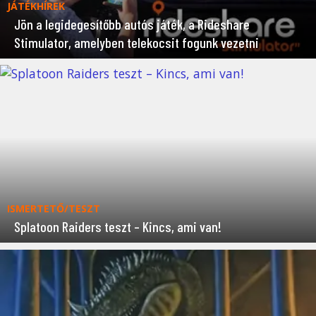
JÁTÉKHÍREK
Jön a legidegesítőbb autós játék, a Rideshare
Stimulator, amelyben telekocsit fogunk vezetni
ISMERTETŐ/TESZT
Splatoon Raiders teszt – Kincs, ami van!