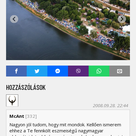
HOZZÁSZÓLÁSOK
2008.09.28. 22:44
McAnt
[332]
Nagyon jól tudom, hogy mit mondok. Kellően ismerem
ehhez a Te fennkölt eszmeiségű nagymagyar