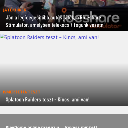
JÁTÉKHÍREK
Jön a legidegesítőbb autós játék, a Rideshare
Stimulator, amelyben telekocsit fogunk vezetni
ISMERTETŐ/TESZT
Splatoon Raiders teszt – Kincs, ami van!
PlayDome online magazin
Kövess minket!