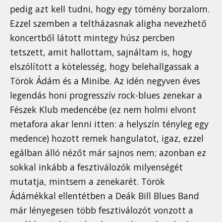
pedig azt kell tudni, hogy egy tömény borzalom.
Ezzel szemben a teltházasnak aligha nevezhető
koncertből látott mintegy húsz percben
tetszett, amit hallottam, sajnáltam is, hogy
elszólított a kötelesség, hogy belehallgassak a
Török Ádám és a Minibe. Az idén negyven éves
legendás honi progresszív rock-blues zenekar a
Fészek Klub medencébe (ez nem holmi elvont
metafora akar lenni itten: a helyszín tényleg egy
medence) hozott remek hangulatot, igaz, ezzel
egálban álló nézőt már sajnos nem; azonban ez
sokkal inkább a fesztiválozók milyenségét
mutatja, mintsem a zenekarét. Török
Ádámékkal ellentétben a Deák Bill Blues Band
már lényegesen több fesztiválozót vonzott a