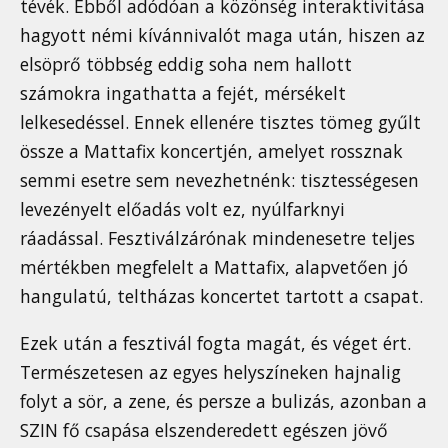
tévék. Ebből adódóan a közönség interaktivitása
hagyott némi kívánnivalót maga után, hiszen az
elsöprő többség eddig soha nem hallott
számokra ingathatta a fejét, mérsékelt
lelkesedéssel. Ennek ellenére tisztes tömeg gyűlt
össze a Mattafix koncertjén, amelyet rossznak
semmi esetre sem nevezhetnénk: tisztességesen
levezényelt előadás volt ez, nyúlfarknyi
ráadással. Fesztiválzárónak mindenesetre teljes
mértékben megfelelt a Mattafix, alapvetően jó
hangulatú, teltházas koncertet tartott a csapat.
Ezek után a fesztivál fogta magát, és véget ért.
Természetesen az egyes helyszíneken hajnalig
folyt a sör, a zene, és persze a bulizás, azonban a
SZIN fő csapása elszenderedett egészen jövő