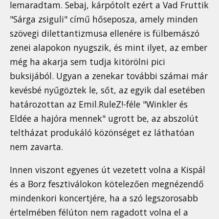
lemaradtam. Sebaj, kárpótolt ezért a Vad Fruttik
"Sárga zsiguli" című hőseposza, amely minden
szövegi dilettantizmusa ellenére is fülbemászó
zenei alapokon nyugszik, és mint ilyet, az ember
még ha akarja sem tudja kitörölni pici
buksijából. Ugyan a zenekar további számai már
kevésbé nyűgöztek le, sőt, az egyik dal esetében
határozottan az Emil.RuleZ!-féle "Winkler és
Eldée a hajóra mennek" ugrott be, az abszolút
teltházat produkáló közönséget ez láthatóan
nem zavarta.
Innen viszont egyenes út vezetett volna a Kispál
és a Borz fesztiválokon kötelezően megnézendő
mindenkori koncertjére, ha a szó legszorosabb
értelmében félúton nem ragadott volna el a