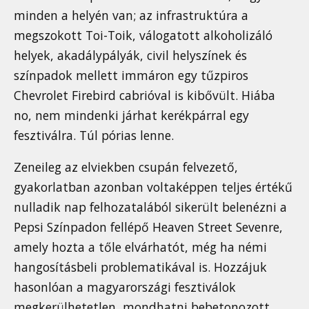
minden a helyén van; az infrastruktúra a
megszokott Toi-Toik, válogatott alkoholizáló
helyek, akadálypályák, civil helyszínek és
színpadok mellett immáron egy tűzpiros
Chevrolet Firebird cabrióval is kibővült. Hiába
no, nem mindenki járhat kerékpárral egy
fesztiválra. Túl pórias lenne.
Zeneileg az elviekben csupán felvezető,
gyakorlatban azonban voltaképpen teljes értékű
nulladik nap felhozatalából sikerült belenézni a
Pepsi Színpadon fellépő Heaven Street Sevenre,
amely hozta a tőle elvárhatót, még ha némi
hangosításbeli problematikával is. Hozzájuk
hasonlóan a magyarországi fesztiválok
megkerülhetetlen, mondhatni bebetonozott