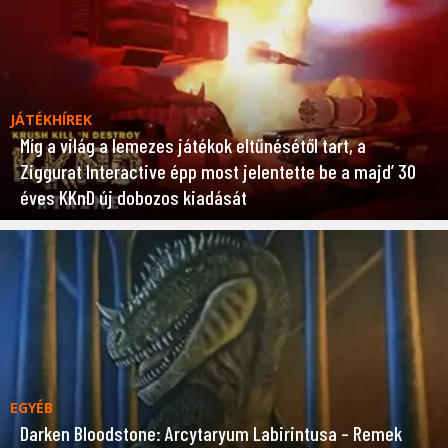
JÁTÉKHÍREK
Míg a világ a lemezes játékok eltűnésétől tart, a
Ziggurat Interactive épp most jelentette be a majd’ 30
éves KKnD új dobozos kiadását
EGYÉB
Darken Bloodstone: Arcytaryum Labirintusa – Remek