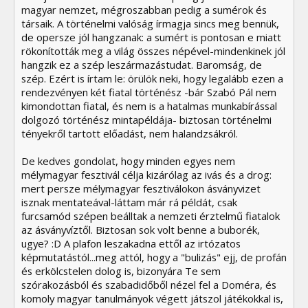
magyar nemzet, mégroszabban pedig a sumérok és
társaik. A történelmi valóság írmagja sincs meg bennük,
de opersze jól hangzanak: a sumért is pontosan e miatt
rökonították meg a világ összes népével-mindenkinek jól
hangzik ez a szép leszármazástudat. Baromság, de
szép. Ezért is írtam le: örülök neki, hogy legalább ezen a
rendezvényen két fiatal történész -bár Szabó Pál nem
kimondottan fiatal, és nem is a hatalmas munkabírással
dolgozó történész mintapéldája- biztosan történelmi
tényekről tartott előadást, nem halandzsákról.
De kedves gondolat, hogy minden egyes nem
mélymagyar fesztivál célja kizárólag az ivás és a drog:
mert persze mélymagyar fesztiválokon ásványvizet
isznak mentateával-láttam már rá példát, csak
furcsamód szépen beálltak a nemzeti érztelmű fiatalok
az ásványvíztől. Biztosan sok volt benne a buborék,
ugye? :D A plafon leszakadna ettől az irtózatos
képmutatástól...meg attól, hogy a "bulizás" ejj, de profán
és erkölcstelen dolog is, bizonyára Te sem
szórakozásból és szabadidőből nézel fel a Doméra, és
komoly magyar tanulmányok végett játszol játékokkal is,