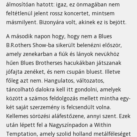
álmosítóan hatott: igaz, ez önmagában nem
feltétlenül jelent rossz koncertet, mintsem
másmilyent. Bizonyára volt, akinek ez is bejött.
A második napon hogy, hogy nem a Blues
B.R.others Show-ba sikerült belenézni először,
amely zenekarban a fiúk és lányok nevükhöz
hűen Blues Brotherses hacukákban játszanak
jófajta zenéket, és nem csupán bluest. Illetve
főleg azt nem. Hangulatos, változatos,
táncolható dalokra kell itt gondolni, amelyek
között a számos feldolgozás mellett mintha egy-
két saját szerzemény is felcsendült volna.
Kellemes sörözési aláfestőzene, annyi szent. Ezek
után lépett fel a Nagyszínpadon a Within
Temptation, amely szolid holland metálféleséget