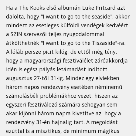
Ha a The Kooks első albumán Luke Pritcard azt
dalolta, hogy "I want to go to the seaside", akkor
mindezt az esetleges külföldi vendégek kedvéért
a SZIN szervezői teljes nyugodalommal
átkölthetnék "I want to go to the Tiszaside"-ra.
A lóláb persze picit kilóg, de ettől még tény,
hogy a magyarországi fesztiválélet záróakkordja
idén is egész pályás letámadást indított
augusztus 27-től 31-ig. Mindez egy elviekben
három napos rendezvény esetében néminemű
számolásbéli problémákhoz vezet, hiszen az
egyszeri fesztiválozó számára sehogyan sem
akar kijönni három napra kivetítve az, hogy a
rendezvény 31-én hajnalig tart. A megoldást
ezúttal is a misztikus, de minimum mágikus