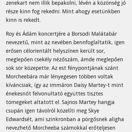
zenekart nem illik bepakolni, lévén a közönség jó
része kinn fog rekedni. Mint ahogy esetünkben
kinn is rekedt.
Roy és Ádám koncertjére a Borsodi Malátabár
nevezetű, mint az nevében bennfoglaltatik, igen
erősen célorientált helyszínen került sor,
meglepően csekély nézőszám, ámde meglepően
sok sör közepette. Az est fénypontjának szánt
Morcheebára már lényegesen többen voltak
kíváncsiak, így az immáron Daisy Martey-t mint
énekesnőt felvonultató együttes tisztes
tömegeket altatott el. Sajnos Martey hangja
csupán igen távolról közelíti meg Skye
Edwardsét, ami szinkronban a pörgősnek aligha
nevezhető Morcheeba számokkal erőteljesen