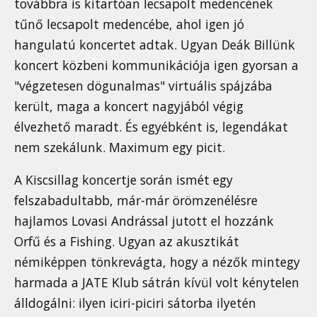
továbbra is kitartóan lecsapolt medencének
tűnő lecsapolt medencébe, ahol igen jó
hangulatú koncertet adtak. Ugyan Deák Billünk
koncert közbeni kommunikációja igen gyorsan a
"végzetesen dögunalmas" virtuális spájzába
került, maga a koncert nagyjából végig
élvezhető maradt. És egyébként is, legendákat
nem szekálunk. Maximum egy picit.
A Kiscsillag koncertje során ismét egy
felszabadultabb, már-már örömzenélésre
hajlamos Lovasi Andrással jutott el hozzánk
Orfű és a Fishing. Ugyan az akusztikát
némiképpen tönkrevágta, hogy a nézők mintegy
harmada a JATE Klub sátrán kívül volt kénytelen
álldogálni: ilyen iciri-piciri sátorba ilyetén