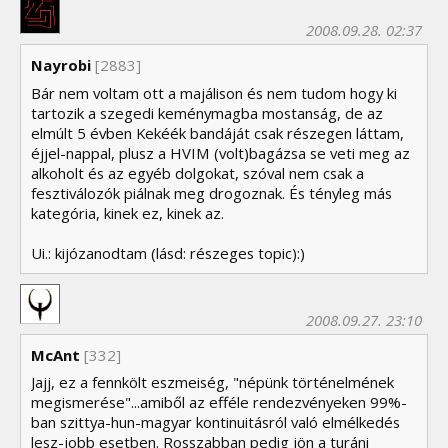
2008.09.28. 02:37
Nayrobi
[2883]
Bár nem voltam ott a majálison és nem tudom hogy ki
tartozik a szegedi keménymagba mostanság, de az
elmúlt 5 évben Kekéék bandáját csak részegen láttam,
éjjel-nappal, plusz a HVIM (volt)bagázsa se veti meg az
alkoholt és az egyéb dolgokat, szóval nem csak a
fesztiválozók piálnak meg drogoznak. És tényleg más
kategória, kinek ez, kinek az.
Ui.: kijózanodtam (lásd: részeges topic):)
2008.09.27. 23:10
McAnt
[332]
Jajj, ez a fennkölt eszmeiség, "népünk történelmének
megismerése"...amiből az efféle rendezvényeken 99%-
ban szittya-hun-magyar kontinuitásról való elmélkedés
lesz-jobb esetben. Rosszabban pedig jön a turáni