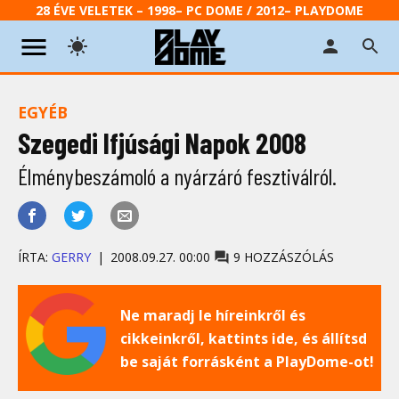
28 ÉVE VELETEK – 1998– PC DOME / 2012– PLAYDOME
EGYÉB
Szegedi Ifjúsági Napok 2008
Élménybeszámoló a nyárzáró fesztiválról.
ÍRTA:
GERRY
2008.09.27. 00:00
9 HOZZÁSZÓLÁS
Ne maradj le híreinkről és
cikkeinkről, kattints ide, és állítsd
be saját forrásként a PlayDome-ot!