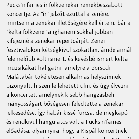
Pucks'n'fairies ír folkzenekar remekbeszabott
koncertje. Az "ír" jelzőt ezúttal a zenére,
mintsem a zenekar illetőségére kell érteni, bár a
"kelta folkzene" alighanem sokkal jobban
kifejezné a zenekar repertoárját. Zenei
fesztiválokon kétségkívül szokatlan, ámde annál
felemelőbb volt ismert, és kevésbé ismert kelta
muzsikákat hallgatni, amelyre a Borsodi
Malátabár tökéletesen alkalmas helyszínnek
bizonyult, hiszen le lehetett ülni, és úgy élvezni
a koncertet, amelynek kisebb hangzásbeli
hiányosságait bőségesen feledtette a zenekar
lelkesedése. Így habár kissé furcsa, de megkapó
és rendkívül hangulatos volt a Pucks'n'fairies
előadása, olyannyira, hogy a Kispál koncertnek