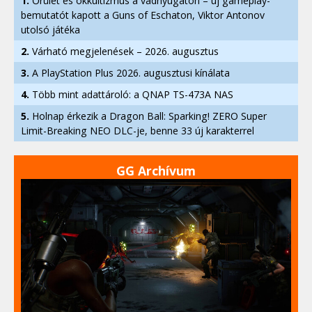
1.
Őrület és okkultizmus a vadnyugaton – új gameplay-
bemutatót kapott a Guns of Eschaton, Viktor Antonov
utolsó játéka
2.
Várható megjelenések – 2026. augusztus
3.
A PlayStation Plus 2026. augusztusi kínálata
4.
Több mint adattároló: a QNAP TS-473A NAS
5.
Holnap érkezik a Dragon Ball: Sparking! ZERO Super
Limit-Breaking NEO DLC-je, benne 33 új karakterrel
GG Archívum