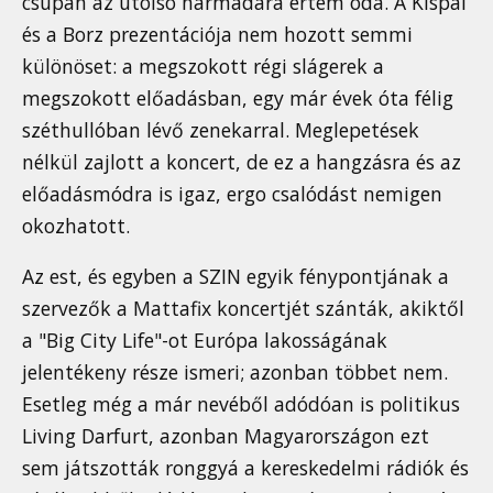
csupán az utolsó harmadára értem oda. A Kispál
és a Borz prezentációja nem hozott semmi
különöset: a megszokott régi slágerek a
megszokott előadásban, egy már évek óta félig
széthullóban lévő zenekarral. Meglepetések
nélkül zajlott a koncert, de ez a hangzásra és az
előadásmódra is igaz, ergo csalódást nemigen
okozhatott.
Az est, és egyben a SZIN egyik fénypontjának a
szervezők a Mattafix koncertjét szánták, akiktől
a "Big City Life"-ot Európa lakosságának
jelentékeny része ismeri; azonban többet nem.
Esetleg még a már nevéből adódóan is politikus
Living Darfurt, azonban Magyarországon ezt
sem játszották ronggyá a kereskedelmi rádiók és