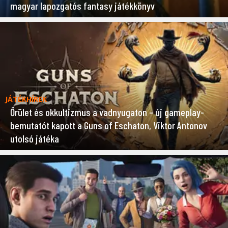
magyar lapozgatós fantasy játékkönyv
JÁTÉKHÍREK
Őrület és okkultizmus a vadnyugaton – új gameplay-
bemutatót kapott a Guns of Eschaton, Viktor Antonov
utolsó játéka