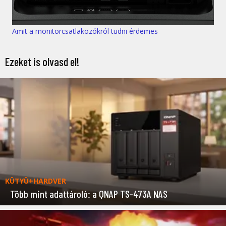
Amit a monitorcsatlakozókról tudni érdemes
Ezeket is olvasd el!
KÜTYÜ+HARDVER
Több mint adattároló: a QNAP TS-473A NAS