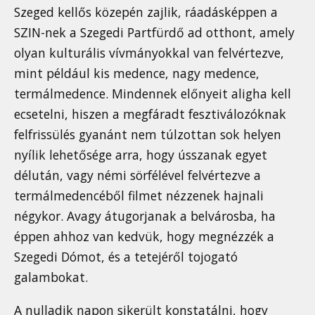
Szeged kellős közepén zajlik, ráadásképpen a
SZIN-nek a Szegedi Partfürdő ad otthont, amely
olyan kulturális vívmányokkal van felvértezve,
mint például kis medence, nagy medence,
termálmedence. Mindennek előnyeit aligha kell
ecsetelni, hiszen a megfáradt fesztiválozóknak
felfrissülés gyanánt nem túlzottan sok helyen
nyílik lehetősége arra, hogy ússzanak egyet
délután, vagy némi sörfélével felvértezve a
termálmedencéből filmet nézzenek hajnali
négykor. Avagy átugorjanak a belvárosba, ha
éppen ahhoz van kedvük, hogy megnézzék a
Szegedi Dómot, és a tetejéről tojogató
galambokat.
A nulladik napon sikerült konstatálni, hogy