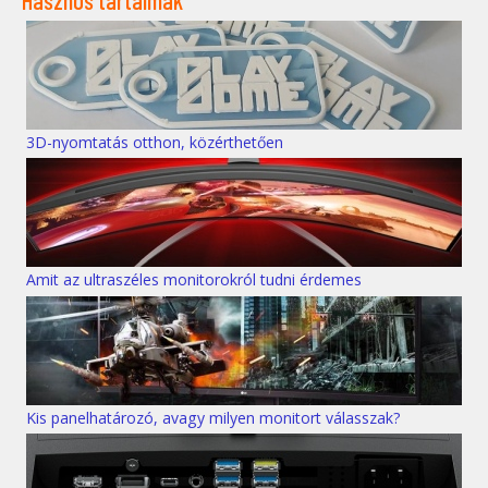
3D-nyomtatás otthon, közérthetően
Amit az ultraszéles monitorokról tudni érdemes
Kis panelhatározó, avagy milyen monitort válasszak?