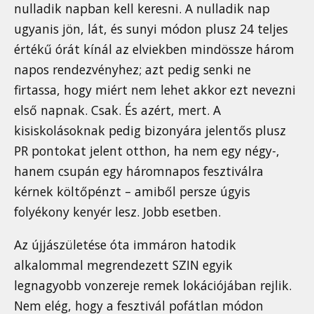
nulladik napban kell keresni. A nulladik nap
ugyanis jön, lát, és sunyi módon plusz 24 teljes
értékű órát kínál az elviekben mindössze három
napos rendezvényhez; azt pedig senki ne
firtassa, hogy miért nem lehet akkor ezt nevezni
első napnak. Csak. És azért, mert. A
kisiskolásoknak pedig bizonyára jelentős plusz
PR pontokat jelent otthon, ha nem egy négy-,
hanem csupán egy háromnapos fesztiválra
kérnek költőpénzt – amiből persze úgyis
folyékony kenyér lesz. Jobb esetben.
Az újjászületése óta immáron hatodik
alkalommal megrendezett SZIN egyik
legnagyobb vonzereje remek lokációjában rejlik.
Nem elég, hogy a fesztivál pofátlan módon