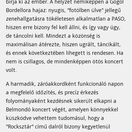
bírja ki az ember. A helyzet némiképpen a Gogol
Bordellora hajaz: nyugis, "fotölben ülve" jellegű
zenehallgatásra tökéletesen alkalmatlan a PASO,
hiszen erre bizony fel kell állni, és így vagy úgy,
de táncolni kell. Mindezt a közönség is
maximálisan átérezte, hiszen ugrált, táncikált,
és ennek következtében lihegett is rendesen. Ha
nem is csillagos, de mindenképpen ötös koncert
volt.
A harmadik, záróakkordként funkcionáló napon
a megfelelő időzítés, és precíz érkezés
folyományaként kezdésnek sikerült elkapni a
Belmondó koncert végét, amelyen könnyekkel
küszködve vehettem tudomásul, hogy a
"Rocksztár" című dalról bizony kegyetlenül