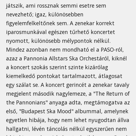
játszik, ami rossznak semmi esetre sem
nevezhető; igaz, különösebben
figyelemfelkeltőnek sem. A zenekar korrekt
iparosmunkával egészen tűrhető koncertet
nyomott, különösebb mélypontok nélkül.
Mindez azonban nem mondható el a PASO-ról,
azaz a Pannonia Allstars Ska Orchestáról, kiknél
a koncert szokás szerint szinte kizárólag
kiemelkedő pontokat tartalmazott, átlagosat
egy szálat se. A koncert gerincét a zenekar tavaly
megjelent második nagylemeze, a "The Return of
the Pannonians" anyaga adta, megtámogatva az
első, "Budapest Ska Mood" albummal, amelynek
egyetlen hibája, hogy nem lehet nyugodtan állva
hallgatni, lévén táncolás nélkül egyszerűen nem