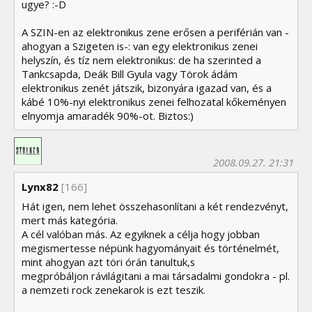
ugye? :-D
A SZIN-en az elektronikus zene erősen a periférián van -
ahogyan a Szigeten is-: van egy elektronikus zenei
helyszín, és tíz nem elektronikus: de ha szerinted a
Tankcsapda, Deák Bill Gyula vagy Törok ádám
elektronikus zenét játszik, bizonyára igazad van, és a
kábé 10%-nyi elektronikus zenei felhozatal kőkeményen
elnyomja amaradék 90%-ot. Biztos:)
2008.09.27. 21:31
Lynx82
[166]
Hát igen, nem lehet összehasonlítani a két rendezvényt,
mert más kategória.
A cél valóban más. Az egyiknek a célja hogy jobban
megismertesse népünk hagyományait és történelmét,
mint ahogyan azt töri órán tanultuk,s
megpróbáljon rávilágitani a mai társadalmi gondokra - pl.
a nemzeti rock zenekarok is ezt teszik.