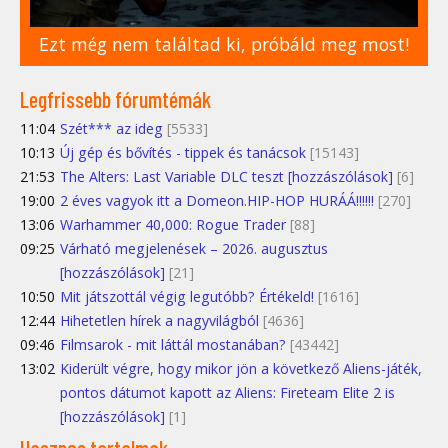
Ezt még nem találtad ki, próbáld meg most!
Legfrissebb fórumtémák
11:04
Szét*** az ideg
[5533]
10:13
Új gép és bővítés - tippek és tanácsok
[15143]
21:53
The Alters: Last Variable DLC teszt [hozzászólások]
[6]
19:00
2 éves vagyok itt a Domeon.HIP-HOP HURÁÁ!!!!!!
[270]
13:06
Warhammer 40,000: Rogue Trader
[88]
09:25
Várható megjelenések – 2026. augusztus
[hozzászólások]
[21]
10:50
Mit játszottál végig legutóbb? Értékeld!
[1616]
12:44
Hihetetlen hírek a nagyvilágból
[4636]
09:46
Filmsarok - mit láttál mostanában?
[43442]
13:02
Kiderült végre, hogy mikor jön a következő Aliens-játék,
pontos dátumot kapott az Aliens: Fireteam Elite 2 is
[hozzászólások]
[1]
Hasznos tartalmak