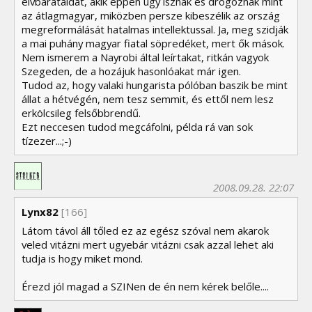
elvbarátaidat, akik éppen úgy isznak és drogoznak mint
az átlagmagyar, miközben persze kibeszélik az ország
megreformálását hatalmas intellektussal. Ja, meg szidják
a mai puhány magyar fiatal söpredéket, mert ők mások.
Nem ismerem a Nayrobi által leírtakat, ritkán vagyok
Szegeden, de a hozájuk hasonlóakat már igen.
Tudod az, hogy valaki hungarista pólóban baszik be mint
állat a hétvégén, nem tesz semmit, és ettől nem lesz
erkölcsileg felsőbbrendű.
Ezt neccesen tudod megcáfolni, példa rá van sok
tízezer...;-)
2008.09.28. 22:07
Lynx82
[166]
Látom távol áll tőled ez az egész szóval nem akarok
veled vitázni mert ugyebár vitázni csak azzal lehet aki
tudja is hogy miket mond.
Érezd jól magad a SZINen de én nem kérek belőle....