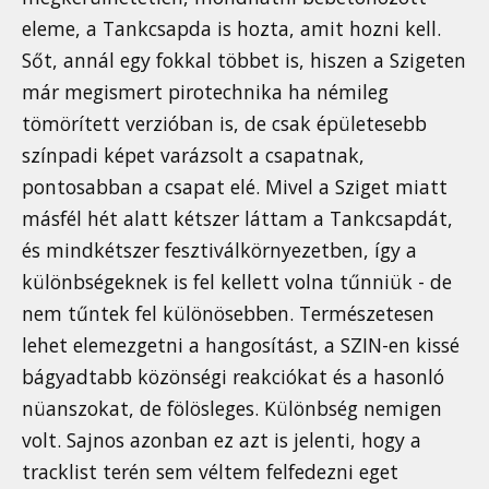
eleme, a Tankcsapda is hozta, amit hozni kell.
Sőt, annál egy fokkal többet is, hiszen a Szigeten
már megismert pirotechnika ha némileg
tömörített verzióban is, de csak épületesebb
színpadi képet varázsolt a csapatnak,
pontosabban a csapat elé. Mivel a Sziget miatt
másfél hét alatt kétszer láttam a Tankcsapdát,
és mindkétszer fesztiválkörnyezetben, így a
különbségeknek is fel kellett volna tűnniük - de
nem tűntek fel különösebben. Természetesen
lehet elemezgetni a hangosítást, a SZIN-en kissé
bágyadtabb közönségi reakciókat és a hasonló
nüanszokat, de fölösleges. Különbség nemigen
volt. Sajnos azonban ez azt is jelenti, hogy a
tracklist terén sem véltem felfedezni eget