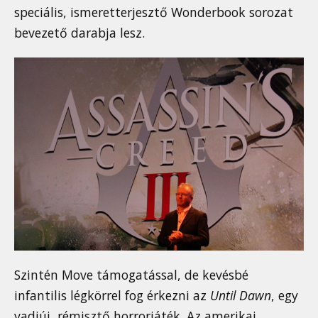
speciális, ismeretterjesztő Wonderbook sorozat
bevezető darabja lesz.
Szintén Move támogatással, de kevésbé
infantilis légkörrel fog érkezni az
Until Dawn
, egy
vadiúj, rémisztő horrorjáték. Az amerikai