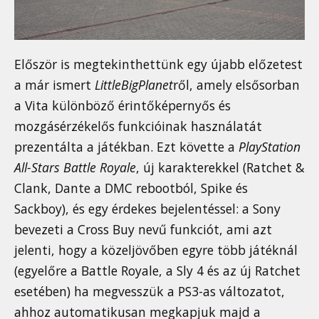
Először is megtekinthettünk egy újabb előzetest
a már ismert
LittleBigPlanet
ről, amely elsősorban
a Vita különböző érintőképernyős és
mozgásérzékelős funkcióinak használatát
prezentálta a játékban. Ezt követte a
PlayStation
All-Stars Battle Royale
, új karakterekkel (Ratchet &
Clank, Dante a DMC rebootból, Spike és
Sackboy), és egy érdekes bejelentéssel: a Sony
bevezeti a Cross Buy nevű funkciót, ami azt
jelenti, hogy a közeljövőben egyre több játéknál
(egyelőre a Battle Royale, a Sly 4 és az új Ratchet
esetében) ha megvesszük a PS3-as változatot,
ahhoz automatikusan megkapjuk majd a