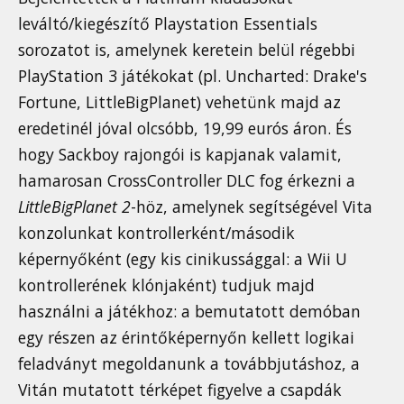
leváltó/kiegészítő Playstation Essentials
sorozatot is, amelynek keretein belül régebbi
PlayStation 3 játékokat (pl. Uncharted: Drake's
Fortune, LittleBigPlanet) vehetünk majd az
eredetinél jóval olcsóbb, 19,99 eurós áron. És
hogy Sackboy rajongói is kapjanak valamit,
hamarosan CrossController DLC fog érkezni a
LittleBigPlanet 2
-höz, amelynek segítségével Vita
konzolunkat kontrollerként/második
képernyőként (egy kis cinikussággal: a Wii U
kontrollerének klónjaként) tudjuk majd
használni a játékhoz: a bemutatott demóban
egy részen az érintőképernyőn kellett logikai
feladványt megoldanunk a továbbjutáshoz, a
Vitán mutatott térképet figyelve a csapdák