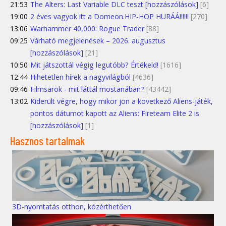
21:53
The Alters: Last Variable DLC teszt [hozzászólások]
[6]
19:00
2 éves vagyok itt a Domeon.HIP-HOP HURÁÁ!!!!!!
[270]
13:06
Warhammer 40,000: Rogue Trader
[88]
09:25
Várható megjelenések – 2026. augusztus
[hozzászólások]
[21]
10:50
Mit játszottál végig legutóbb? Értékeld!
[1616]
12:44
Hihetetlen hírek a nagyvilágból
[4636]
09:46
Filmsarok - mit láttál mostanában?
[43442]
13:02
Kiderült végre, hogy mikor jön a következő Aliens-játék,
pontos dátumot kapott az Aliens: Fireteam Elite 2 is
[hozzászólások]
[1]
Hasznos tartalmak
3D-nyomtatás otthon, közérthetően