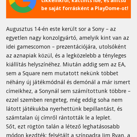
cikkeinkről, kattints ide, és állítsd
be saját forrásként a PlayDome-ot!
Augusztus 14-én este került sor a Sony – az
egyetlen nagy konzolgyártó, amelyik kint van az
idei gamescomon – prezentációjára, utolsóként
az aznapiak közül, és a legközelebb a tényleges
kiállítás helyszínéhez. Miután addig sem az EA,
sem a Square nem mutatott nekünk többet
néhány új játékmódnál és demónál a már ismert
címeikhez, a Sonynál sem számítottunk többre –
ezzel szemben rengeteg, még eddig soha nem
látott játékukba nyerhettünk bepillantást, és
számtalan új címről rántották le a leplet.
Sőt, ezt rögtön talán a létező leghatásosabb
módon kezdték: felsétált a színpadra Jim Ryan, a