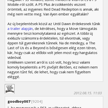
Mobile-ról szólt. A PS Plus árcsökkentés viszont
örömteli, az ingyenes Red Dead Redeption is annak, aki
még nem vette meg. Van ilyen ember egyáltalán?
Az új bejelentések közül az Until Dawn érdekesnek tűnik
a trailer alapján
, de kérdéses, hogy a Move támogatás
mennyire teszi komolytalanná az egészet. A többi új
exkluzív számomra érdektelen, túl elvontnak, vagy
éppen túl gyerekesnek tűnnek. Na de mindegy, a The
Last of Us és a Beyond is bőségesen elég ezen téren,
kár, hogy csak az előbbi volt jelen most egy hangulatos
videóval.
Emlékeim szerint arról is szó volt, hogy lesz valami
komoly bejelentés a PS jövőjét illetően, ez nekem nem
nagyon tűnt fel, de lehet, hogy csak nem figyeltem
eléggé.
2012.08.15. 11:03
goodboy007
[9204]
"...ha megvesszük a PS3-as változatot, ahhoz