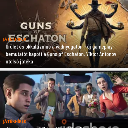
JÁTÉKHÍREK
Őrület és okkultizmus a vadnyugaton – új gameplay-
bemutatót kapott a Guns of Eschaton, Viktor Antonov
utolsó játéka
JÁTÉKHÍREK