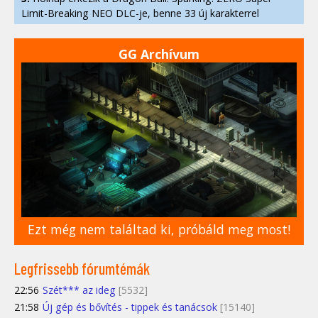
Limit-Breaking NEO DLC-je, benne 33 új karakterrel
GG Archívum
Ezt még nem találtad ki, próbáld meg most!
Legfrissebb fórumtémák
22:56
Szét*** az ideg
[5532]
21:58
Új gép és bővítés - tippek és tanácsok
[15140]