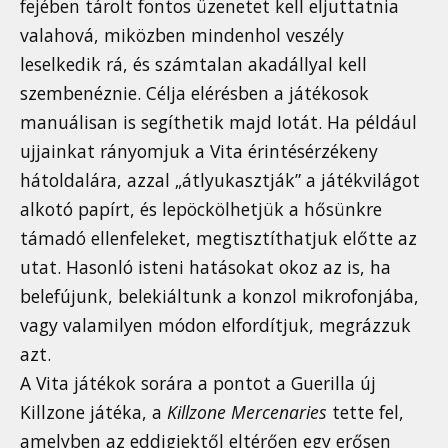
fejében tárolt fontos üzenetet kell eljuttatnia
valahová, miközben mindenhol veszély
leselkedik rá, és számtalan akadállyal kell
szembenéznie. Célja elérésben a játékosok
manuálisan is segíthetik majd Iotát. Ha például
ujjainkat rányomjuk a Vita érintésérzékeny
hátoldalára, azzal „átlyukasztják” a játékvilágot
alkotó papírt, és lepöckölhetjük a hősünkre
támadó ellenfeleket, megtisztíthatjuk előtte az
utat. Hasonló isteni hatásokat okoz az is, ha
belefújunk, belekiáltunk a konzol mikrofonjába,
vagy valamilyen módon elfordítjuk, megrázzuk
azt.
A Vita játékok sorára a pontot a Guerilla új
Killzone játéka, a
Killzone Mercenaries
tette fel,
amelyben az eddigiektől eltérően egy erősen