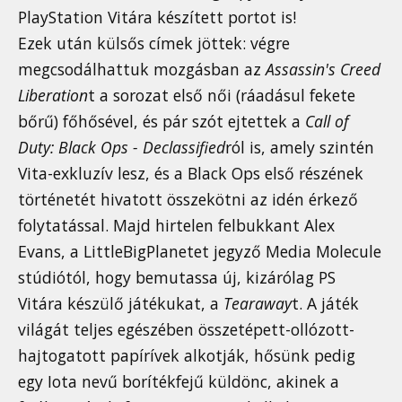
PlayStation Vitára készített portot is!
Ezek után külsős címek jöttek: végre
megcsodálhattuk mozgásban az
Assassin's Creed
Liberation
t a sorozat első női (ráadásul fekete
bőrű) főhősével, és pár szót ejtettek a
Call of
Duty: Black Ops - Declassified
ról is, amely szintén
Vita-exkluzív lesz, és a Black Ops első részének
történetét hivatott összekötni az idén érkező
folytatással. Majd hirtelen felbukkant Alex
Evans, a LittleBigPlanetet jegyző Media Molecule
stúdiótól, hogy bemutassa új, kizárólag PS
Vitára készülő játékukat, a
Tearaway
t. A játék
világát teljes egészében összetépett-ollózott-
hajtogatott papírívek alkotják, hősünk pedig
egy Iota nevű borítékfejű küldönc, akinek a