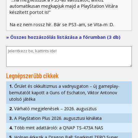
automatikusan megkapjuk majd a PlayStation Vitára
készített portot is!"
Na ez nem rossz hír. Bár se PS3-am, se Vita-m :D.
» Összes hozzászólás listázása a fórumban (3 db)
Legnépszerűbb cikkek
1.
Őrület és okkultizmus a vadnyugaton – új gameplay-
bemutatót kapott a Guns of Eschaton, Viktor Antonov
utolsó játéka
2.
Várható megjelenések – 2026. augusztus
3.
A PlayStation Plus 2026. augusztusi kínálata
4.
Több mint adattároló: a QNAP TS-473A NAS
5.
Holnap érkezik a Dragon Ball: Sparking! ZERO Super