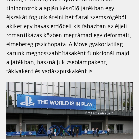
tinihorrorok alapján készülő játékban egy
éjszakát fogunk átélni hét fiatal szemszögéből,
akiket egy havas erdőbeli kis faházban az éjjeli
romantikázás közben megtámad egy deformált,
elmebeteg pszichopata. A Move gyakorlatilag
karunk meghosszabbításaként funkcionál majd
a játékban, használjuk zseblámpaként,
fáklyaként és vadászpuskaként is.