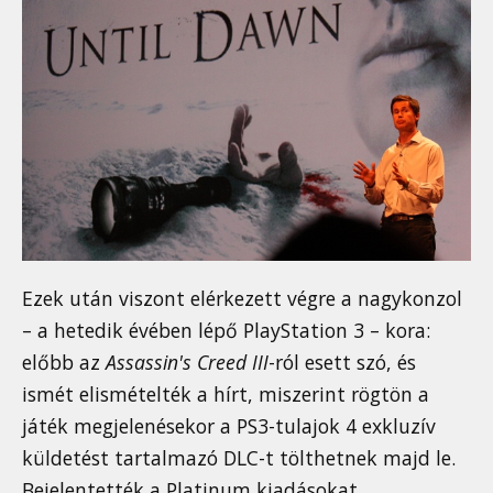
Ezek után viszont elérkezett végre a nagykonzol
– a hetedik évében lépő PlayStation 3 – kora:
előbb az
Assassin's Creed III
-ról esett szó, és
ismét elismételték a hírt, miszerint rögtön a
játék megjelenésekor a PS3-tulajok 4 exkluzív
küldetést tartalmazó DLC-t tölthetnek majd le.
Bejelentették a Platinum kiadásokat