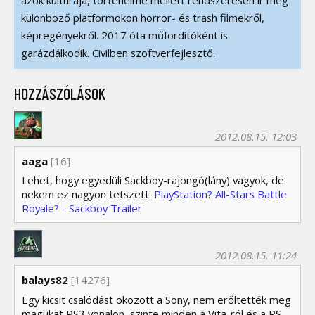
azok kultúrája, történelme mellett rendszeresen ír még
különböző platformokon horror- és trash filmekről,
képregényekről. 2017 óta műfordítóként is
garázdálkodik. Civilben szoftverfejlesztő.
HOZZÁSZÓLÁSOK
2012.08.15. 12:03
aaga
[16]
Lehet, hogy egyedüli Sackboy-rajongó(lány) vagyok, de
nekem ez nagyon tetszett:
PlayStation? All-Stars Battle
Royale? - Sackboy Trailer
2012.08.15. 11:24
balays82
[14276]
Egy kicsit csalódást okozott a Sony, nem erőltették meg
magukat PS3 vonalon, szinte minden a Vita-ról és a PS