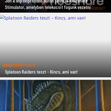
Jön a legidegesítőbb autós játék, a Rideshare
Stimulator, amelyben telekocsit fogunk vezetni
ISMERTETŐ/TESZT
Splatoon Raiders teszt – Kincs, ami van!