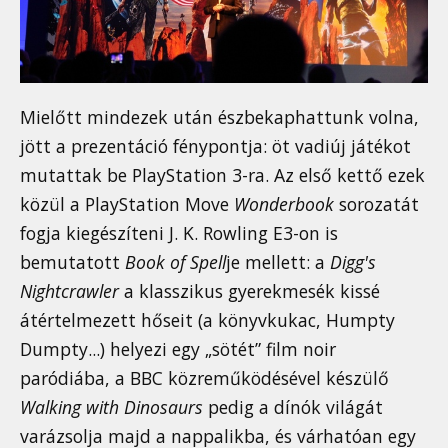
Mielőtt mindezek után észbekaphattunk volna,
jött a prezentáció fénypontja: öt vadiúj játékot
mutattak be PlayStation 3-ra. Az első kettő ezek
közül a PlayStation Move
Wonderbook
sorozatát
fogja kiegészíteni J. K. Rowling E3-on is
bemutatott
Book of Spell
je mellett: a
Digg's
Nightcrawler
a klasszikus gyerekmesék kissé
átértelmezett hőseit (a könyvkukac, Humpty
Dumpty...) helyezi egy „sötét” film noir
paródiába, a BBC közreműködésével készülő
Walking with Dinosaurs
pedig a dínók világát
varázsolja majd a nappalikba, és várhatóan egy