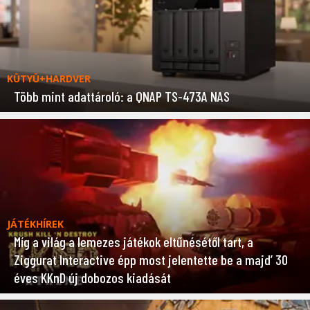
KÜTYÜ+HARDVER
Több mint adattároló: a QNAP TS-473A NAS
JÁTÉKHÍREK
Míg a világ a lemezes játékok eltűnésétől tart, a
Ziggurat Interactive épp most jelentette be a majd’ 30
éves KKnD új dobozos kiadását