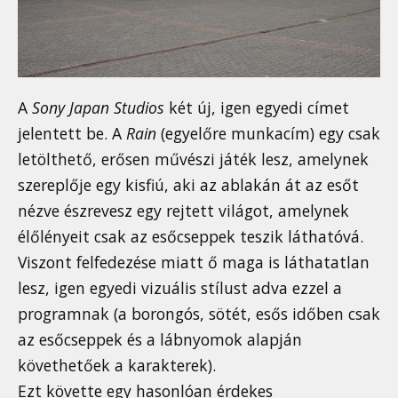
A
Sony Japan Studios
két új, igen egyedi címet
jelentett be. A
Rain
(egyelőre munkacím) egy csak
letölthető, erősen művészi játék lesz, amelynek
szereplője egy kisfiú, aki az ablakán át az esőt
nézve észrevesz egy rejtett világot, amelynek
élőlényeit csak az esőcseppek teszik láthatóvá.
Viszont felfedezése miatt ő maga is láthatatlan
lesz, igen egyedi vizuális stílust adva ezzel a
programnak (a borongós, sötét, esős időben csak
az esőcseppek és a lábnyomok alapján
követhetőek a karakterek).
Ezt követte egy hasonlóan érdekes