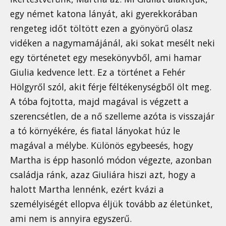
egy német katona lányát, aki gyerekkorában
rengeteg időt töltött ezen a gyönyörű olasz
vidéken a nagymamájánál, aki sokat mesélt neki
egy történetet egy mesekönyvből, ami hamar
Giulia kedvence lett. Ez a történet a Fehér
Hölgyről szól, akit férje féltékenységből ölt meg.
A tóba fojtotta, majd magával is végzett a
szerencsétlen, de a nő szelleme azóta is visszajár
a tó környékére, és fiatal lányokat húz le
magával a mélybe. Különös egybeesés, hogy
Martha is épp hasonló módon végezte, azonban
családja ránk, azaz Giuliára hiszi azt, hogy a
halott Martha lennénk, ezért kvázi a
személyiségét ellopva éljük tovább az életünket,
ami nem is annyira egyszerű.