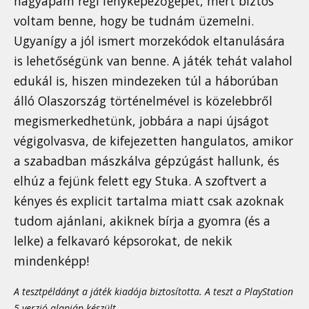
nagyapám régi fényképezőgépét, mert biztos
voltam benne, hogy be tudnám üzemelni.
Ugyanígy a jól ismert morzekódok eltanulására
is lehetőségünk van benne. A játék tehát valahol
edukál is, hiszen mindezeken túl a háborúban
álló Olaszország történelmével is közelebbről
megismerkedhetünk, jobbára a napi újságot
végigolvasva, de kifejezetten hangulatos, amikor
a szabadban mászkálva gépzúgást hallunk, és
elhúz a fejünk felett egy Stuka. A szoftvert a
kényes és explicit tartalma miatt csak azoknak
tudom ajánlani, akiknek bírja a gyomra (és a
lelke) a felkavaró képsorokat, de nekik
mindenképp!
A tesztpéldányt a játék kiadója biztosította. A teszt a PlayStation
5 verzió alapján készült.