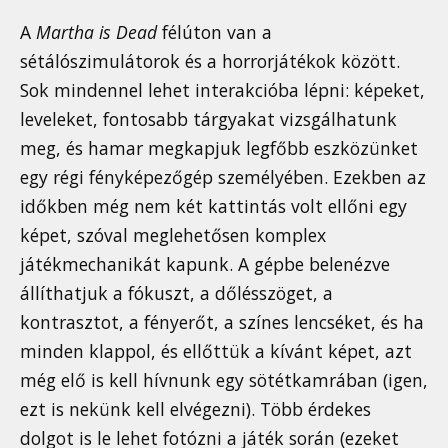
A
Martha is Dead
félúton van a
sétálószimulátorok és a horrorjátékok között.
Sok mindennel lehet interakcióba lépni: képeket,
leveleket, fontosabb tárgyakat vizsgálhatunk
meg, és hamar megkapjuk legfőbb eszközünket
egy régi fényképezőgép személyében. Ezekben az
időkben még nem két kattintás volt ellőni egy
képet, szóval meglehetősen komplex
játékmechanikát kapunk. A gépbe belenézve
állíthatjuk a fókuszt, a dőlésszöget, a
kontrasztot, a fényerőt, a színes lencséket, és ha
minden klappol, és ellőttük a kívánt képet, azt
még elő is kell hívnunk egy sötétkamrában (igen,
ezt is nekünk kell elvégezni). Több érdekes
dolgot is le lehet fotózni a játék során (ezeket