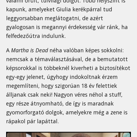
valami őrült, túlvilági dolgot. Több helyszínt is
kapunk, amelyeket Giulia kerékpárral tud
leggyorsabban meglátogatni, de azért
gyalogosan is megannyi érdekesség vár ránk, ha
felfedezőútra indulunk.
A
Martha is Dead
néha valóban képes sokkolni:
nemcsak a témaválasztásával, de a bemutatott
képsorokkal is többeknél kiverheti a biztosítékot
egy-egy jelenet, úgyhogy indokoltnak érzem
megemlíteni, hogy szigorúan 18 év felettiek
álljanak csak neki! Nagyon véres néhol a stuff,
egy része átnyomható, de így is maradnak
gyomorforgató dolgok, amelyekre még a zene is
rápakol pár lapáttal.