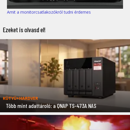
Amit a monitorcsatlakozókról tudni érdemes
Ezeket is olvasd el!
KÜTYÜ+HARDVER
Több mint adattároló: a QNAP TS-473A NAS