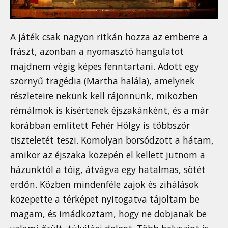
A játék csak nagyon ritkán hozza az emberre a
frászt, azonban a nyomasztó hangulatot
majdnem végig képes fenntartani. Adott egy
szörnyű tragédia (Martha halála), amelynek
részleteire nekünk kell rájönnünk, miközben
rémálmok is kísértenek éjszakánként, és a már
korábban említett Fehér Hölgy is többször
tiszteletét teszi. Komolyan borsódzott a hátam,
amikor az éjszaka közepén el kellett jutnom a
házunktól a tóig, átvágva egy hatalmas, sötét
erdőn. Közben mindenféle zajok és zihálások
közepette a térképet nyitogatva tájoltam be
magam, és imádkoztam, hogy ne dobjanak be