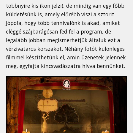
többnyire kis ikon jelzi), de mindig van egy főbb
küldetésünk is, amely előrébb viszi a sztorit.
Jópofa, hogy több tennivalónk is akad, amiket
eléggé szájbarágósan fed fel a program, de
legalább jobban megismerhetjük általuk ezt a
vérzivataros korszakot. Néhány fotót különleges
filmmel készíthetünk el, amin üzenetek jelennek
meg, egyfajta kincsvadászatra hívva bennünket.