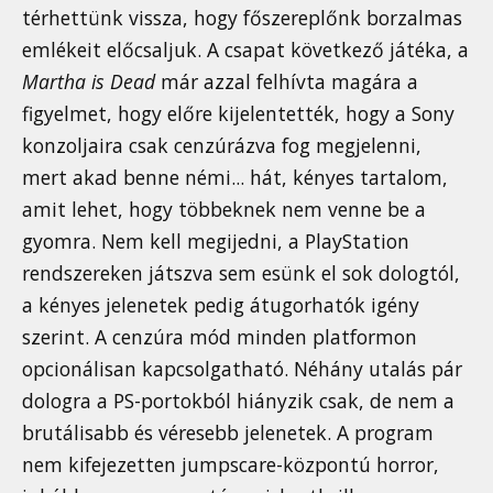
térhettünk vissza, hogy főszereplőnk borzalmas
emlékeit előcsaljuk. A csapat következő játéka, a
Martha is Dead
már azzal felhívta magára a
figyelmet, hogy előre kijelentették, hogy a Sony
konzoljaira csak cenzúrázva fog megjelenni,
mert akad benne némi... hát, kényes tartalom,
amit lehet, hogy többeknek nem venne be a
gyomra. Nem kell megijedni, a PlayStation
rendszereken játszva sem esünk el sok dologtól,
a kényes jelenetek pedig átugorhatók igény
szerint. A cenzúra mód minden platformon
opcionálisan kapcsolgatható. Néhány utalás pár
dologra a PS-portokból hiányzik csak, de nem a
brutálisabb és véresebb jelenetek. A program
nem kifejezetten jumpscare-központú horror,