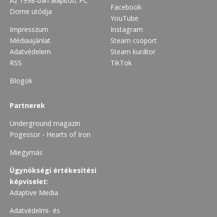
Az 1998-ban alapított PC
Facebook
Dome utódja
YouTube
Impresszum
Instagram
Médiaajánlat
Steam csoport
Adatvédelem
Steam kurátor
RSS
TikTok
Blogok
Partnerek
Underground magazin
Pogessor - Hearts of Iron
Miegymás
Ügynökségi értékesítési
képviselet:
Adaptive Media
Adatvédelmi- és