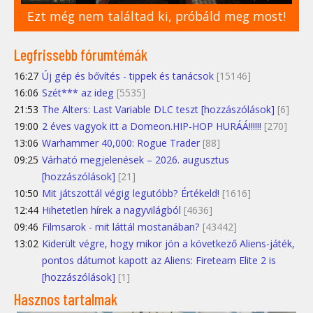
Ezt még nem találtad ki, próbáld meg most!
Legfrissebb fórumtémák
16:27
Új gép és bővítés - tippek és tanácsok
[15146]
16:06
Szét*** az ideg
[5535]
21:53
The Alters: Last Variable DLC teszt [hozzászólások]
[6]
19:00
2 éves vagyok itt a Domeon.HIP-HOP HURÁÁ!!!!!!
[270]
13:06
Warhammer 40,000: Rogue Trader
[88]
09:25
Várható megjelenések – 2026. augusztus
[hozzászólások]
[21]
10:50
Mit játszottál végig legutóbb? Értékeld!
[1616]
12:44
Hihetetlen hírek a nagyvilágból
[4636]
09:46
Filmsarok - mit láttál mostanában?
[43442]
13:02
Kiderült végre, hogy mikor jön a következő Aliens-játék,
pontos dátumot kapott az Aliens: Fireteam Elite 2 is
[hozzászólások]
[1]
Hasznos tartalmak