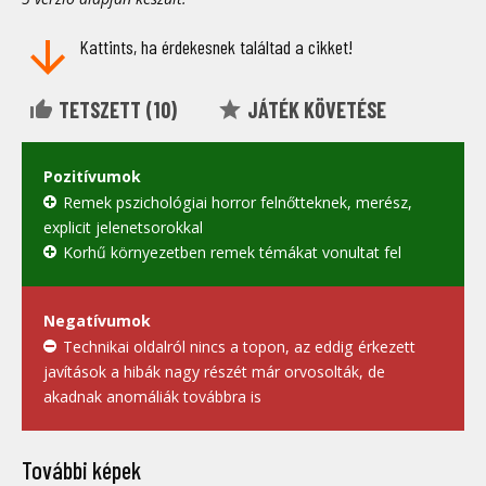
Kattints, ha érdekesnek találtad a cikket!
TETSZETT (
10
)
JÁTÉK KÖVETÉSE
Pozitívumok
Remek pszichológiai horror felnőtteknek, merész,
explicit jelenetsorokkal
Korhű környezetben remek témákat vonultat fel
Negatívumok
Technikai oldalról nincs a topon, az eddig érkezett
javítások a hibák nagy részét már orvosolták, de
akadnak anomáliák továbbra is
További képek