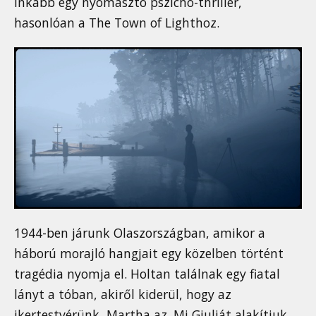
inkább egy nyomasztó pszicho-thriller,
hasonlóan a The Town of Lighthoz.
1944-ben járunk Olaszországban, amikor a
háború morajló hangjait egy közelben történt
tragédia nyomja el. Holtan találnak egy fiatal
lányt a tóban, akiről kiderül, hogy az
ikertestvérünk, Martha az. Mi Giuliát alakítjuk,