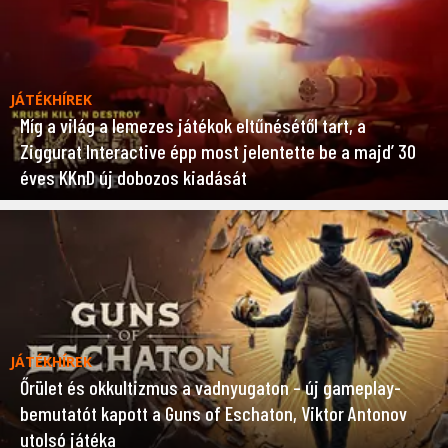
JÁTÉKHÍREK
Míg a világ a lemezes játékok eltűnésétől tart, a
Ziggurat Interactive épp most jelentette be a majd’ 30
éves KKnD új dobozos kiadását
JÁTÉKHÍREK
Őrület és okkultizmus a vadnyugaton – új gameplay-
bemutatót kapott a Guns of Eschaton, Viktor Antonov
utolsó játéka