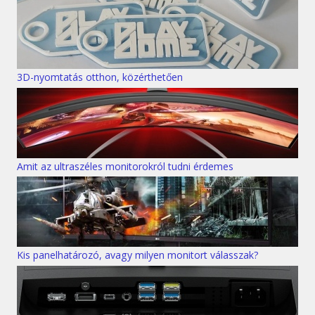
3D-nyomtatás otthon, közérthetően
Amit az ultraszéles monitorokról tudni érdemes
Kis panelhatározó, avagy milyen monitort válasszak?