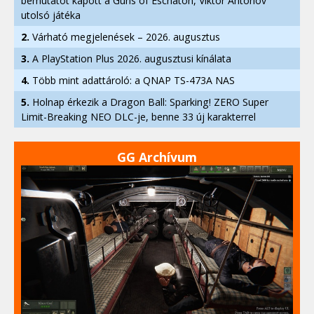
bemutatót kapott a Guns of Eschaton, Viktor Antonov
utolsó játéka
2.
Várható megjelenések – 2026. augusztus
3.
A PlayStation Plus 2026. augusztusi kínálata
4.
Több mint adattároló: a QNAP TS-473A NAS
5.
Holnap érkezik a Dragon Ball: Sparking! ZERO Super
Limit-Breaking NEO DLC-je, benne 33 új karakterrel
GG Archívum