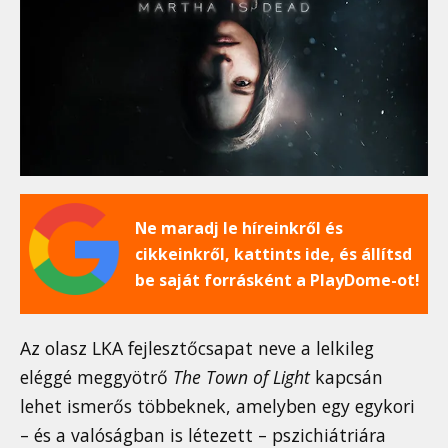
Ne maradj le híreinkről és
cikkeinkről, kattints ide, és állítsd
be saját forrásként a PlayDome-ot!
Az olasz LKA fejlesztőcsapat neve a lelkileg
eléggé meggyötrő
The Town of Light
kapcsán
lehet ismerős többeknek, amelyben egy egykori
– és a valóságban is létezett – pszichiátriára