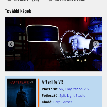
További képek
Afterlife VR
Platform:
VR
PlayStation VR2
Fejlesztő:
Split Light Studio
Kiadó:
Perp Games