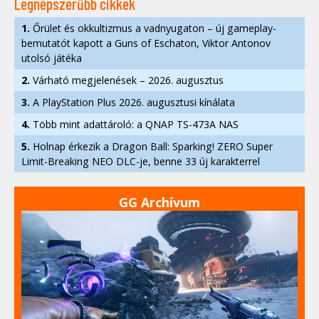
Legnépszerűbb cikkek
1.
Őrület és okkultizmus a vadnyugaton – új gameplay-
bemutatót kapott a Guns of Eschaton, Viktor Antonov
utolsó játéka
2.
Várható megjelenések – 2026. augusztus
3.
A PlayStation Plus 2026. augusztusi kínálata
4.
Több mint adattároló: a QNAP TS-473A NAS
5.
Holnap érkezik a Dragon Ball: Sparking! ZERO Super
Limit-Breaking NEO DLC-je, benne 33 új karakterrel
GG Archívum