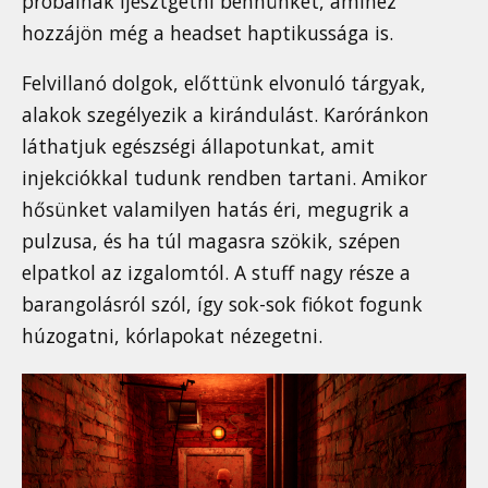
próbálnak ijesztgetni bennünket, amihez
hozzájön még a headset haptikussága is.
Felvillanó dolgok, előttünk elvonuló tárgyak,
alakok szegélyezik a kirándulást. Karóránkon
láthatjuk egészségi állapotunkat, amit
injekciókkal tudunk rendben tartani. Amikor
hősünket valamilyen hatás éri, megugrik a
pulzusa, és ha túl magasra szökik, szépen
elpatkol az izgalomtól. A stuff nagy része a
barangolásról szól, így sok-sok fiókot fogunk
húzogatni, kórlapokat nézegetni.