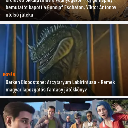
bemutatót kapott a Guns of Eschaton, Viktor Antonov
utolsó játéka
EGYÉB
Darken Bloodstone: Arcytaryum Labirintusa – Remek
magyar lapozgatós fantasy játékkönyv