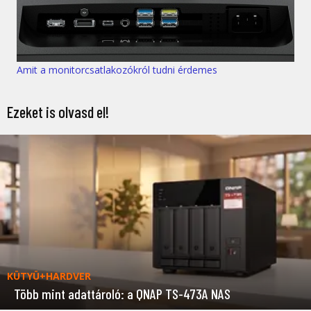
Amit a monitorcsatlakozókról tudni érdemes
Ezeket is olvasd el!
KÜTYÜ+HARDVER
Több mint adattároló: a QNAP TS-473A NAS