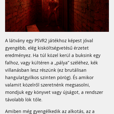
A látvány egy PSVR2 játékhoz képest jóval
gyengébb, elég kisköltségvetésű érzetet
eredményez. Ha túl közel kerül a buksink egy
falhoz, vagy kültéren a „pálya” széléhez, kék
villanásban lesz részünk (ez brutálisan
hangulatgyilkos szinten pörög). És amikor
valamit közelről szeretnénk megsasolni,
mondjuk egy könyvet vagy újságot, a rendszer
távolabb lök tőle.
Amiben még gyengélkedik az alkotás, az a