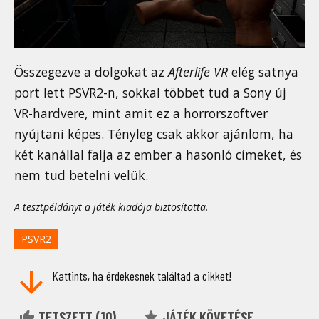
Összegezve a dolgokat az
Afterlife VR
elég satnya
port lett PSVR2-n, sokkal többet tud a Sony új
VR-hardvere, mint amit ez a horrorszoftver
nyújtani képes. Tényleg csak akkor ajánlom, ha
két kanállal falja az ember a hasonló címeket, és
nem tud betelni velük.
A tesztpéldányt a játék kiadója biztosította.
PSVR2
Kattints, ha érdekesnek találtad a cikket!
TETSZETT (
10
)
JÁTÉK KÖVETÉSE