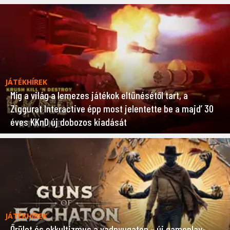
JÁTÉKHÍREK
Míg a világ a lemezes játékok eltűnésétől tart, a
Ziggurat Interactive épp most jelentette be a majd’ 30
éves KKnD új dobozos kiadását
JÁTÉKHÍREK
Őrület és okkultizmus a vadnyugaton – új gameplay-