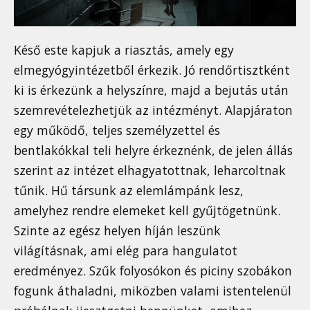
Késő este kapjuk a riasztás, amely egy
elmegyógyintézetből érkezik. Jó rendőrtisztként
ki is érkezünk a helyszínre, majd a bejutás után
szemrevételezhetjük az intézményt. Alapjáraton
egy működő, teljes személyzettel és
bentlakókkal teli helyre érkeznénk, de jelen állás
szerint az intézet elhagyatottnak, leharcoltnak
tűnik. Hű társunk az elemlámpánk lesz,
amelyhez rendre elemeket kell gyűjtögetnünk.
Szinte az egész helyen híján leszünk
világításnak, ami elég para hangulatot
eredményez. Szűk folyosókon és piciny szobákon
fogunk áthaladni, miközben valami istentelenül