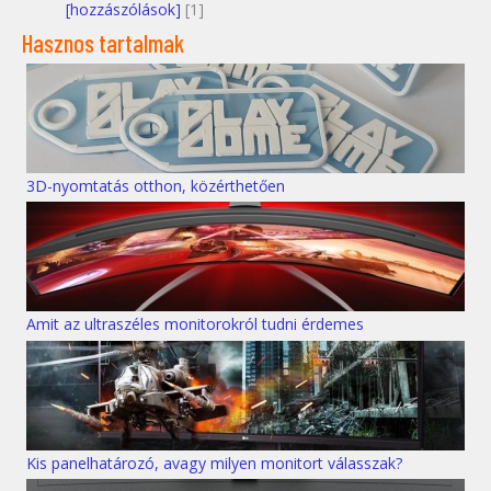
[hozzászólások]
[1]
Hasznos tartalmak
3D-nyomtatás otthon, közérthetően
Amit az ultraszéles monitorokról tudni érdemes
Kis panelhatározó, avagy milyen monitort válasszak?