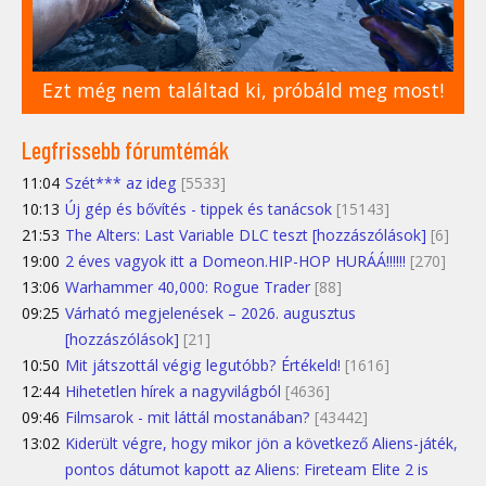
Ezt még nem találtad ki, próbáld meg most!
Legfrissebb fórumtémák
11:04
Szét*** az ideg
[5533]
10:13
Új gép és bővítés - tippek és tanácsok
[15143]
21:53
The Alters: Last Variable DLC teszt [hozzászólások]
[6]
19:00
2 éves vagyok itt a Domeon.HIP-HOP HURÁÁ!!!!!!
[270]
13:06
Warhammer 40,000: Rogue Trader
[88]
09:25
Várható megjelenések – 2026. augusztus
[hozzászólások]
[21]
10:50
Mit játszottál végig legutóbb? Értékeld!
[1616]
12:44
Hihetetlen hírek a nagyvilágból
[4636]
09:46
Filmsarok - mit láttál mostanában?
[43442]
13:02
Kiderült végre, hogy mikor jön a következő Aliens-játék,
pontos dátumot kapott az Aliens: Fireteam Elite 2 is