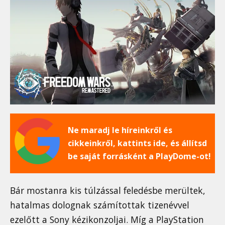
Ne maradj le híreinkről és
cikkeinkről, kattints ide, és állítsd
be saját forrásként a PlayDome-ot!
Bár mostanra kis túlzással feledésbe merültek,
hatalmas dolognak számítottak tizenévvel
ezelőtt a Sony kézikonzoljai. Míg a PlayStation