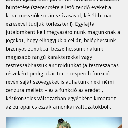
büntetése (szerencsére a letöltendő éveket a
korai missziók során százasával, később már
ezresével tudjuk törleszteni). Egyfajta
jutalomként kell megvásárolnunk magunknak a
jogokat, hogy elhagyjuk a cellát, beléphessünk
bizonyos zónákba, beszélhessünk nálunk
magasabb rangú karakterekkel vagy
testreszabhassuk androidunkat (a testreszabás
részeként pedig akár text-to-speech funkció
révén saját szövegeket is adhatunk neki némi
cenzúra mellett – ez a funkció az eredeti,
kézikonzolos változatban egyébként kimaradt
az európai és észak-amerikai változatokból).