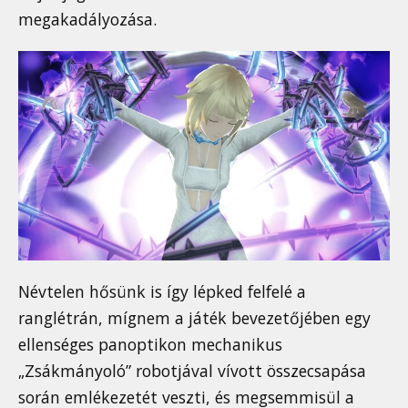
megakadályozása.
Névtelen hősünk is így lépked felfelé a
ranglétrán, mígnem a játék bevezetőjében egy
ellenséges panoptikon mechanikus
„Zsákmányoló” robotjával vívott összecsapása
során emlékezetét veszti, és megsemmisül a