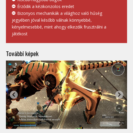
Érződik a kézikonzolos eredet
Bizonyos mechanikák a világhoz való hűség
jegyében jóval később válnak könnyebbé,
kényelmesebbé, mint ahogy elkezdik frusztrálni a
játékost
További képek