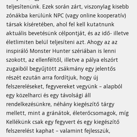
teljesítenünk. Ezek során zárt, viszonylag kisebb
zónákba kerülünk NPC (vagy online kooperatív)
társak kíséretében, ahol fel kell kutatnunk
aktuális bevetésünk célpontját, és az idő- illetve
életlimiten belül teljesíteni azt. Ahogy az az
inspiráló Monster Hunter szériában is lenni
szokott, az ellenféltől, illetve a pálya elszórt
zugaiból begyűjtött zsákmány egy jelentős
részét ezután arra fordítjuk, hogy új
felszereléseket, fegyvereket vegyünk – alapból
egy közelharci és egy távolsági áll
rendelkezésünkre, néhány kiegészítő tárgy
mellett, mint a gránátok, életerőcsomagok, míg
Kellékünk csak egy fegyvert és egy kiegészítő
felszerelést kaphat – valamint fejlesszük,