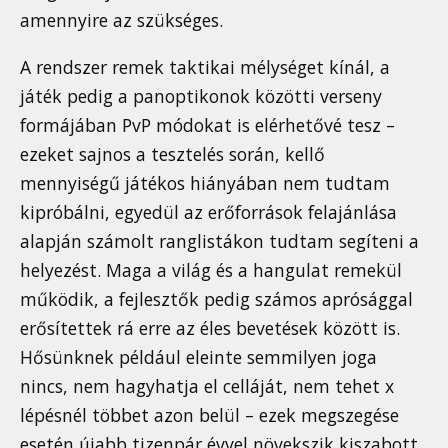
amennyire az szükséges.
A rendszer remek taktikai mélységet kínál, a
játék pedig a panoptikonok közötti verseny
formájában PvP módokat is elérhetővé tesz –
ezeket sajnos a tesztelés során, kellő
mennyiségű játékos hiányában nem tudtam
kipróbálni, egyedül az erőforrások felajánlása
alapján számolt ranglistákon tudtam segíteni a
helyezést. Maga a világ és a hangulat remekül
működik, a fejlesztők pedig számos aprósággal
erősítettek rá erre az éles bevetések között is.
Hősünknek például eleinte semmilyen joga
nincs, nem hagyhatja el celláját, nem tehet x
lépésnél többet azon belül – ezek megszegése
esetén újabb tizenpár évvel növekszik kiszabott