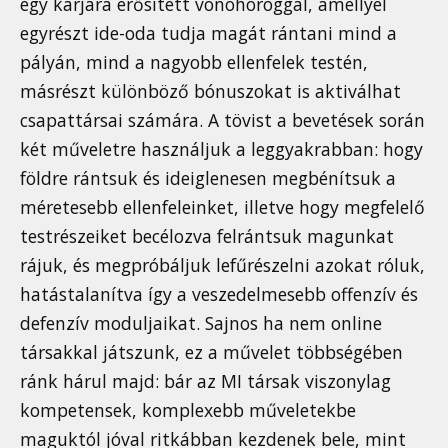
egy karjára erősített vonóhoroggal, amellyel
egyrészt ide-oda tudja magát rántani mind a
pályán, mind a nagyobb ellenfelek testén,
másrészt különböző bónuszokat is aktiválhat
csapattársai számára. A tövist a bevetések során
két műveletre használjuk a leggyakrabban: hogy
földre rántsuk és ideiglenesen megbénítsuk a
méretesebb ellenfeleinket, illetve hogy megfelelő
testrészeiket becélozva felrántsuk magunkat
rájuk, és megpróbáljuk lefűrészelni azokat róluk,
hatástalanítva így a veszedelmesebb offenzív és
defenzív moduljaikat. Sajnos ha nem online
társakkal játszunk, ez a művelet többségében
ránk hárul majd: bár az MI társak viszonylag
kompetensek, komplexebb műveletekbe
maguktól jóval ritkábban kezdenek bele, mint