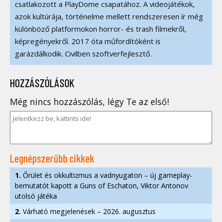
csatlakozott a PlayDome csapatához. A videojátékok,
azok kultúrája, történelme mellett rendszeresen ír még
különböző platformokon horror- és trash filmekről,
képregényekről. 2017 óta műfordítóként is
garázdálkodik. Civilben szoftverfejlesztő.
HOZZÁSZÓLÁSOK
Még nincs hozzászólás, légy Te az első!
Legnépszerűbb cikkek
1.
Őrület és okkultizmus a vadnyugaton – új gameplay-
bemutatót kapott a Guns of Eschaton, Viktor Antonov
utolsó játéka
2.
Várható megjelenések – 2026. augusztus