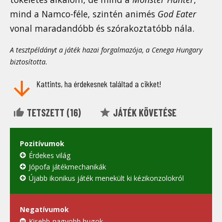
mind a Namco-féle, szintén animés
God Eater
vonal maradandóbb és szórakoztatóbb nála.
A tesztpéldányt a játék hazai forgalmazója, a Cenega Hungary
biztosította.
Kattints, ha érdekesnek találtad a cikket!
TETSZETT (
16
)
JÁTÉK KÖVETÉSE
Pozitívumok
Érdekes világ
Jópofa játékmechanikák
Újabb ikonikus játék menekült ki kézikonzolokról
Negatívumok
Kisebb-nagyobb bugok