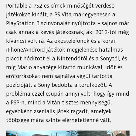
Portable a PS2-es címek minőségét verdeső
játékokat kínált, a PS Vita már egyenesen a
PlayStation 3 színvonalát nyújtotta – sajnos már
csak annak a kevés játékosnak, aki 2012-től még
kíváncsi volt rá. Az okostelefonok és a korai
iPhone/Android játékok megjelenése hatalmas
piacot hódított el a Nintendótól és a Sonytól, és
míg Mario anyacége kitartó munkával, időt és
erőforrásokat nem sajnálva végül tartotta
pozícióját, a Sony bedobta a törülközőt. A
probléma ezzel csupán annyi volt, hogy így mind
a PSP-n, mind a Vitán tisztes mennyiségű,
egyébként zseniális játék ragadt, amelyek
többsége mára szinte elérhetetlenné vált.