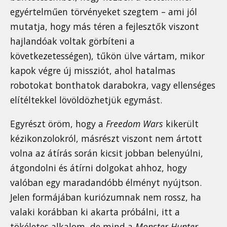
egyértelműen törvényeket szegtem – ami jól
mutatja, hogy más téren a fejlesztők viszont
hajlandóak voltak görbíteni a
következetességen), tűkön ülve vártam, mikor
kapok végre új missziót, ahol hatalmas
robotokat bonthatok darabokra, vagy ellenséges
elítéltekkel lövöldözhetjük egymást.
Egyrészt öröm, hogy a
Freedom Wars
kikerült
kézikonzolokról, másrészt viszont nem ártott
volna az átírás során kicsit jobban belenyúlni,
átgondolni és átírni dolgokat ahhoz, hogy
valóban egy maradandóbb élményt nyújtson.
Jelen formájában kuriózumnak nem rossz, ha
valaki korábban ki akarta próbálni, itt a
tökéletes alkalom, de mind a
Monster Hunter
,