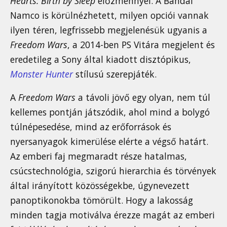
Hearts: Birth by Sleep
előzménnyel. A Bandai
Namco is körülnézhetett, milyen opciói vannak
ilyen téren, legfrissebb megjelenésük ugyanis a
Freedom Wars
, a 2014-ben PS Vitára megjelent és
eredetileg a Sony által kiadott disztópikus,
Monster Hunter
stílusú szerepjáték.
A
Freedom Wars
a távoli jövő egy olyan, nem túl
kellemes pontján játszódik, ahol mind a bolygó
túlnépesedése, mind az erőforrások és
nyersanyagok kimerülése elérte a végső határt.
Az emberi faj megmaradt része hatalmas,
csúcstechnológia, szigorú hierarchia és törvények
által irányított közösségekbe, úgynevezett
panoptikonokba tömörült. Hogy a lakosság
minden tagja motiválva érezze magát az emberi