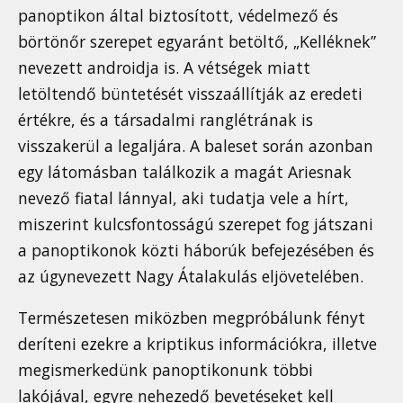
panoptikon által biztosított, védelmező és
börtönőr szerepet egyaránt betöltő, „Kelléknek”
nevezett androidja is. A vétségek miatt
letöltendő büntetését visszaállítják az eredeti
értékre, és a társadalmi ranglétrának is
visszakerül a legaljára. A baleset során azonban
egy látomásban találkozik a magát Ariesnak
nevező fiatal lánnyal, aki tudatja vele a hírt,
miszerint kulcsfontosságú szerepet fog játszani
a panoptikonok közti háborúk befejezésében és
az úgynevezett Nagy Átalakulás eljövetelében.
Természetesen miközben megpróbálunk fényt
deríteni ezekre a kriptikus információkra, illetve
megismerkedünk panoptikonunk többi
lakójával, egyre nehezedő bevetéseket kell