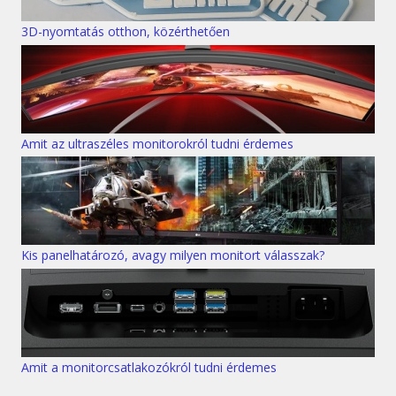
3D-nyomtatás otthon, közérthetően
Amit az ultraszéles monitorokról tudni érdemes
Kis panelhatározó, avagy milyen monitort válasszak?
Amit a monitorcsatlakozókról tudni érdemes