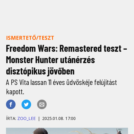
ISMERTETŐ/TESZT
Freedom Wars: Remastered teszt –
Monster Hunter utánérzés
disztópikus jövőben
A PS Vita lassan 11 éves üdvöskéje felújítást
kapott.
ÍRTA:
ZOO_LEE
2025.01.08. 17:00