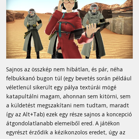
Sajnos az összkép nem hibátlan, és pár, néha
felbukkanó bugon túl (egy bevetés során például
véletlenül sikerült egy pálya textúrái mögé
katapultálni magam, ahonnan sem kitörni, sem
a küldetést megszakítani nem tudtam, maradt
így az Alt+Tab) ezek egy része sajnos a koncepció
átgondolatlanabb elemeiből ered. A játékon
egyrészt érződik a kézikonzolos eredet, úgy az