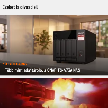
Ezeket is olvasd el!
KÜTYÜ+HARDVER
Több mint adattároló: a QNAP TS-473A NAS