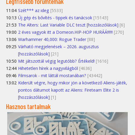
Legfrissebb fórumtémák
11:04
Szét*** az ideg
[5533]
10:13
Új gép és bővítés - tippek és tanácsok
[15143]
21:53
The Alters: Last Variable DLC teszt [hozzászólások]
[6]
19:00
2 éves vagyok itt a Domeon.HIP-HOP HURÁÁ!!!!!!
[270]
13:06
Warhammer 40,000: Rogue Trader
[88]
09:25
Várható megjelenések – 2026. augusztus
[hozzászólások]
[21]
10:50
Mit játszottál végig legutóbb? Értékeld!
[1616]
12:44
Hihetetlen hírek a nagyvilágból
[4636]
09:46
Filmsarok - mit láttál mostanában?
[43442]
13:02
Kiderült végre, hogy mikor jön a következő Aliens-játék,
pontos dátumot kapott az Aliens: Fireteam Elite 2 is
[hozzászólások]
[1]
Hasznos tartalmak