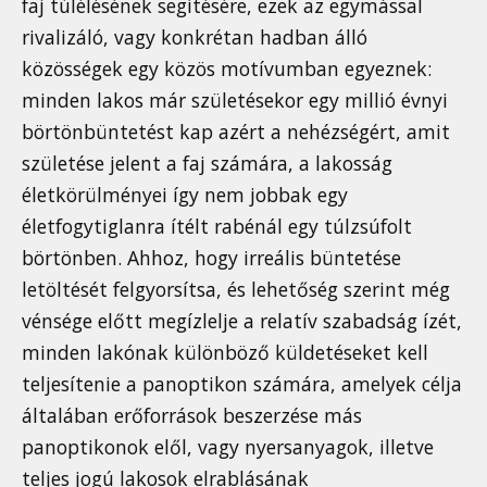
faj túlélésének segítésére, ezek az egymással
rivalizáló, vagy konkrétan hadban álló
közösségek egy közös motívumban egyeznek:
minden lakos már születésekor egy millió évnyi
börtönbüntetést kap azért a nehézségért, amit
születése jelent a faj számára, a lakosság
életkörülményei így nem jobbak egy
életfogytiglanra ítélt rabénál egy túlzsúfolt
börtönben. Ahhoz, hogy irreális büntetése
letöltését felgyorsítsa, és lehetőség szerint még
vénsége előtt megízlelje a relatív szabadság ízét,
minden lakónak különböző küldetéseket kell
teljesítenie a panoptikon számára, amelyek célja
általában erőforrások beszerzése más
panoptikonok elől, vagy nyersanyagok, illetve
teljes jogú lakosok elrablásának