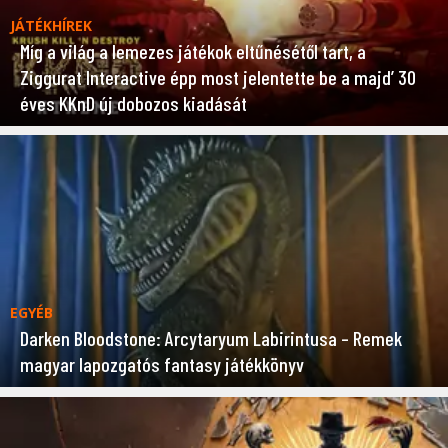
JÁTÉKHÍREK
Míg a világ a lemezes játékok eltűnésétől tart, a
Ziggurat Interactive épp most jelentette be a majd’ 30
éves KKnD új dobozos kiadását
EGYÉB
Darken Bloodstone: Arcytaryum Labirintusa – Remek
magyar lapozgatós fantasy játékkönyv