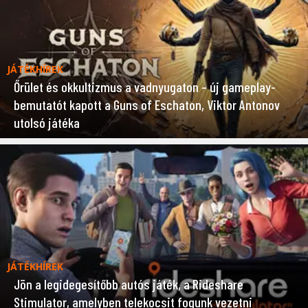
JÁTÉKHÍREK
Őrület és okkultizmus a vadnyugaton – új gameplay-
bemutatót kapott a Guns of Eschaton, Viktor Antonov
utolsó játéka
JÁTÉKHÍREK
Jön a legidegesítőbb autós játék, a Rideshare
Stimulator, amelyben telekocsit fogunk vezetni