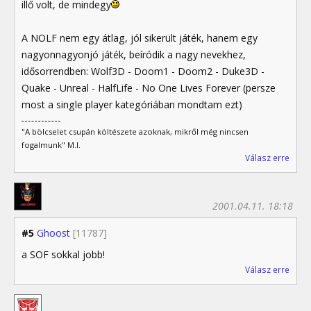
illő volt, de mindegy
A NOLF nem egy átlag, jól sikerült játék, hanem egy
nagyonnagyonjó játék, beíródik a nagy nevekhez,
idősorrendben: Wolf3D - Doom1 - Doom2 - Duke3D -
Quake - Unreal - HalfLife - No One Lives Forever (persze
most a single player kategóriában mondtam ezt)
"A bölcselet csupán költészete azoknak, mikről még nincsen
fogalmunk" M.I.
Válasz erre
2001.04.11. 18:18
#5
Ghoost
[11787]
a SOF sokkal jobb!
Válasz erre