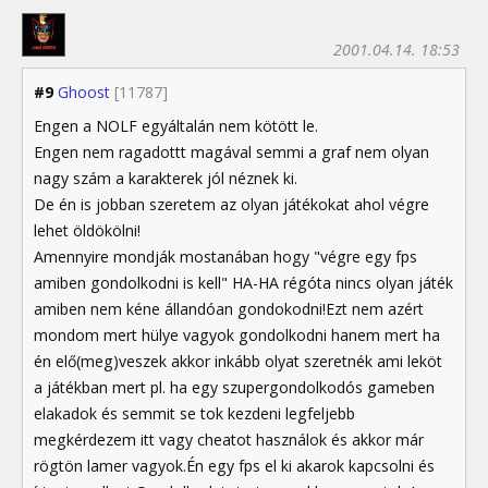
2001.04.14. 18:53
#9
Ghoost
[11787]
Engen a NOLF egyáltalán nem kötött le.
Engen nem ragadottt magával semmi a graf nem olyan
nagy szám a karakterek jól néznek ki.
De én is jobban szeretem az olyan játékokat ahol végre
lehet öldökölni!
Amennyire mondják mostanában hogy "végre egy fps
amiben gondolkodni is kell" HA-HA régóta nincs olyan játék
amiben nem kéne állandóan gondokodni!Ezt nem azért
mondom mert hülye vagyok gondolkodni hanem mert ha
én elő(meg)veszek akkor inkább olyat szeretnék ami leköt
a játékban mert pl. ha egy szupergondolkodós gameben
elakadok és semmit se tok kezdeni legfeljebb
megkérdezem itt vagy cheatot használok és akkor már
rögtön lamer vagyok.Én egy fps el ki akarok kapcsolni és