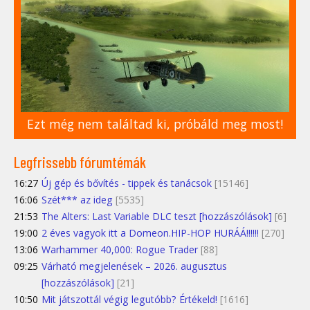
Ezt még nem találtad ki, próbáld meg most!
Legfrissebb fórumtémák
16:27
Új gép és bővítés - tippek és tanácsok
[15146]
16:06
Szét*** az ideg
[5535]
21:53
The Alters: Last Variable DLC teszt [hozzászólások]
[6]
19:00
2 éves vagyok itt a Domeon.HIP-HOP HURÁÁ!!!!!!
[270]
13:06
Warhammer 40,000: Rogue Trader
[88]
09:25
Várható megjelenések – 2026. augusztus
[hozzászólások]
[21]
10:50
Mit játszottál végig legutóbb? Értékeld!
[1616]