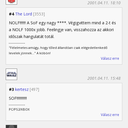
2001.04.11. 18:10
#4
The Lord
[3553]
NOLF!!!!!!! A SoF egy nagy ****. Végigvittem mind a 2-t és
a NOLF 1000x jobb. Feelingje van, visszahozza az akkori
időszak hangulatát totál.
"Félelmetes amúgy, hogy tőled állandóan csak elégedetlenkedő
levelek jönnek..." A köbön!
Válasz erre
2001.04.11. 15:48
#3
kertesz
[497]
SOF!!!!!!!!!!!!
PC/PS2/XBOX
Válasz erre