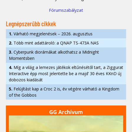
Fórumszabályzat
Legnépszerűbb cikkek
1.
Várható megjelenések – 2026. augusztus
2.
Több mint adattároló: a QNAP TS-473A NAS
3.
Cyberpunk diorámákat alkothatsz a Midnight
Momentsben
4.
Míg a világ a lemezes játékok eltűnésétől tart, a Ziggurat
Interactive épp most jelentette be a majd’ 30 éves KKnD új
dobozos kiadását
5.
Felújítást kap a Croc 2 is, év végére várható a Kingdom
of the Gobbos
GG Archívum