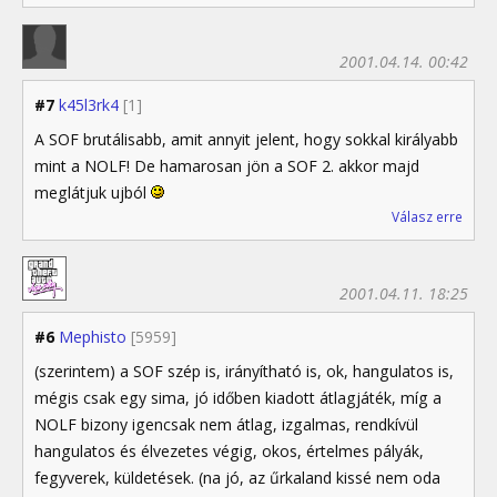
2001.04.14. 00:42
#7
k45l3rk4
[1]
A SOF brutálisabb, amit annyit jelent, hogy sokkal királyabb
mint a NOLF! De hamarosan jön a SOF 2. akkor majd
meglátjuk ujból
Válasz erre
2001.04.11. 18:25
#6
Mephisto
[5959]
(szerintem) a SOF szép is, irányítható is, ok, hangulatos is,
mégis csak egy sima, jó időben kiadott átlagjáték, míg a
NOLF bizony igencsak nem átlag, izgalmas, rendkívül
hangulatos és élvezetes végig, okos, értelmes pályák,
fegyverek, küldetések. (na jó, az űrkaland kissé nem oda