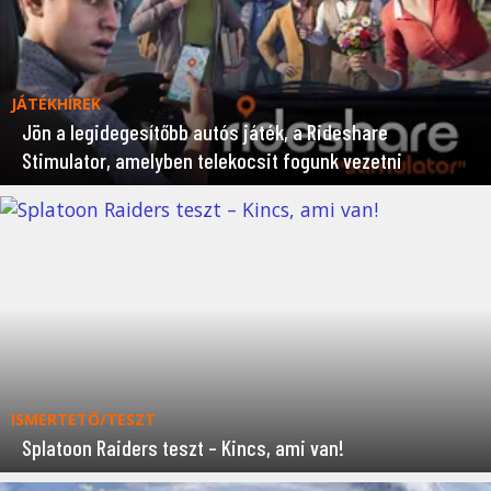
JÁTÉKHÍREK
Jön a legidegesítőbb autós játék, a Rideshare
Stimulator, amelyben telekocsit fogunk vezetni
ISMERTETŐ/TESZT
Splatoon Raiders teszt – Kincs, ami van!