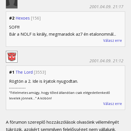
2001.04.09. 21:17
#2
Hexoes
[156]
SOF!!!
Bár a NOLF is király, megmaradok az7 én etalonomnál...
Válasz erre
2001.04.09. 21:12
#1
The Lord
[3553]
Rögtön a 2. Ide is írjatok nyugodtan.
"Félelmetes amúgy, hogy tőled állandóan csak elégedetlenkedő
levelek jönnek..." A köbön!
Válasz erre
A fórumon szereplő hozzászólások olvasóink véleményét
tükrözik, azokért semmilyen felelősséget nem vállalunk.