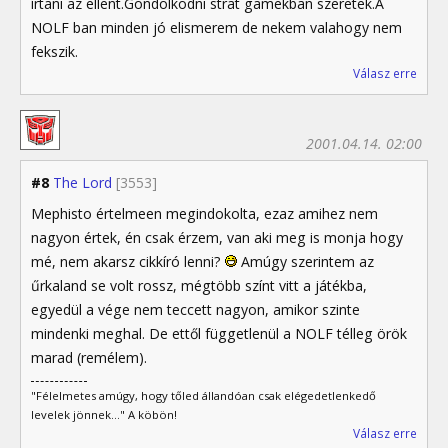
írtani az ellent.Gondolkodni strat gamekban szeretek.A
NOLF ban minden jó elismerem de nekem valahogy nem
fekszik.
Válasz erre
2001.04.14. 02:00
#8
The Lord
[3553]
Mephisto értelmeen megindokolta, ezaz amihez nem
nagyon értek, én csak érzem, van aki meg is monja hogy
mé, nem akarsz cikkíró lenni?
Amúgy szerintem az
űrkaland se volt rossz, mégtöbb színt vitt a játékba,
egyedül a vége nem teccett nagyon, amikor szinte
mindenki meghal. De ettől függetlenül a NOLF télleg örök
marad (remélem).
"Félelmetes amúgy, hogy tőled állandóan csak elégedetlenkedő
levelek jönnek..." A köbön!
Válasz erre