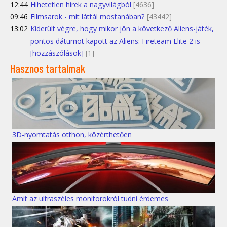
12:44
Hihetetlen hírek a nagyvilágból
[4636]
09:46
Filmsarok - mit láttál mostanában?
[43442]
13:02
Kiderült végre, hogy mikor jön a következő Aliens-játék,
pontos dátumot kapott az Aliens: Fireteam Elite 2 is
[hozzászólások]
[1]
Hasznos tartalmak
3D-nyomtatás otthon, közérthetően
Amit az ultraszéles monitorokról tudni érdemes