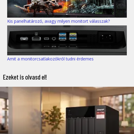
Kis panelhatározó, avagy milyen monitort válasszak?
Amit a monitorcsatlakozókról tudni érdemes
Ezeket is olvasd el!