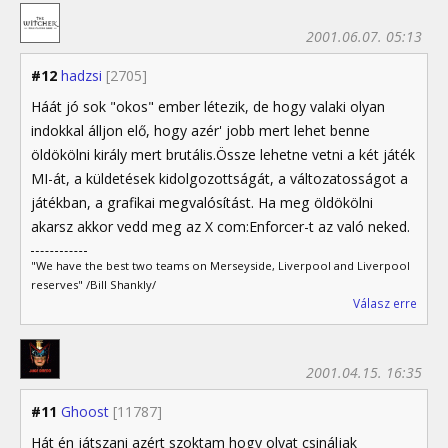
2001.06.07. 05:13
#12
hadzsi
[2705]
Háát jó sok "okos" ember létezik, de hogy valaki olyan
indokkal álljon elő, hogy azér' jobb mert lehet benne
öldökölni király mert brutális.Össze lehetne vetni a két játék
MI-át, a küldetések kidolgozottságát, a változatosságot a
játékban, a grafikai megvalósítást. Ha meg öldökölni
akarsz akkor vedd meg az X com:Enforcer-t az való neked.
"We have the best two teams on Merseyside, Liverpool and Liverpool
reserves" /Bill Shankly/
Válasz erre
2001.04.15. 16:35
#11
Ghoost
[11787]
Hát én játszani azért szoktam hogy olyat csináljak