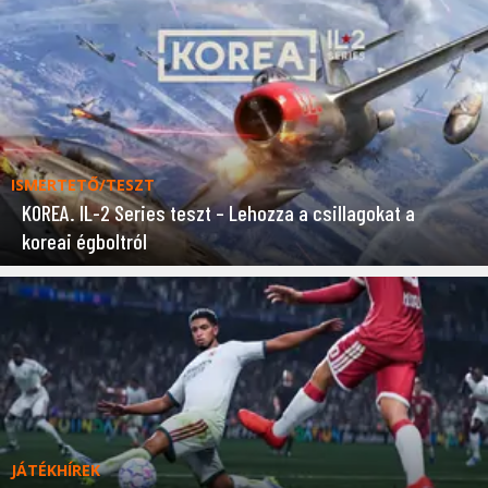
ISMERTETŐ/TESZT
KOREA. IL-2 Series teszt – Lehozza a csillagokat a
koreai égboltról
JÁTÉKHÍREK