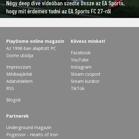
Négy deep dive videóban szedte össze az EA Sports,
hogy mit érdemes tudni az EA Sports FC 27-ről
PlayDome online magazin
Kövess minket!
Az 1998-ban alapított PC
Facebook
Dome utódja
YouTube
Impresszum
Instagram
Médiaajánlat
Steam csoport
Adatvédelem
Steam kurátor
RSS
TikTok
Blogok
Partnerek
Underground magazin
Pogessor - Hearts of Iron