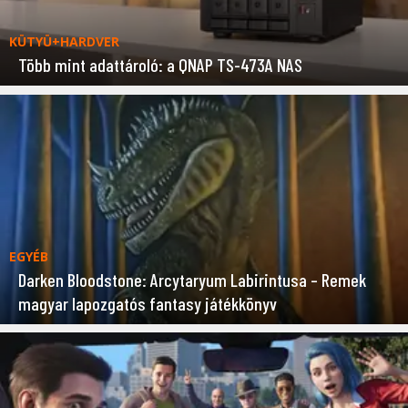
KÜTYÜ+HARDVER
Több mint adattároló: a QNAP TS-473A NAS
EGYÉB
Darken Bloodstone: Arcytaryum Labirintusa – Remek
magyar lapozgatós fantasy játékkönyv