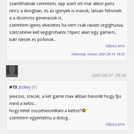
szamithatnak szerintem, epp azert ert mar akkor penz
nincs a doogban, es az igenyek is masok, lassan felnonek
a a doom/os generaciok is..
szerintem igenis elvezetes ha nem csak ravast vegighuzva,
szetcsitelve kell vegigrohanni 10perc alarr egy game/n,
batr i\lesek es pofonok..
Válasz erre
Előzmény: Ghoost 2001.04.14. 18:53
2001.06.07. 09:38
#13
Jockey
[8]
jeeezus, sracok, a ket game max abban hasonlit hogy fps
mind a ketto...
hogy lehet osszehasonlitani a kettot?
szerintem egyertelmu a dolog...
Válasz erre