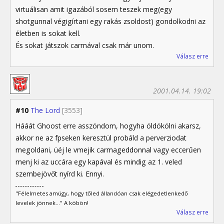
virtuálisan amit igazából sosem teszek meg(egy
shotgunnal végigírtani egy rakás zsoldost) gondolkodni az
életben is sokat kell.
És sokat játszok carmával csak már unom.
Válasz erre
2001.04.14. 19:02
#10
The Lord
[3553]
Hááát Ghoost erre asszöndom, hogyha öldökölni akarsz,
akkor ne az fpseken keresztül probáld a perverziodat
megoldani, üéj le vmejik carmageddonnal vagy eccerűen
menj ki az uccára egy kapával és mindig az 1. veled
szembejövőt nyírd ki. Ennyi.
"Félelmetes amúgy, hogy tőled állandóan csak elégedetlenkedő
levelek jönnek..." A köbön!
Válasz erre