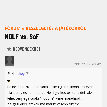
FÓRUM
»
BESZÉLGETÉS A JÁTÉKOKRÓL
NOLF vs. SoF
KEDVENCEKHEZ
2001.06.07. 09:42
#14
Jockey
[8]
ha neked a NOLF/ba sokat kellett gondolkodni, es ezert
elakadtal, es nem tudtad kielni gyilkos osztoneidet, akkor
lehet tenylega quake/l, doom/l kene maradnod...
az igazi olos jatekok ma mar kevesebb sikerre