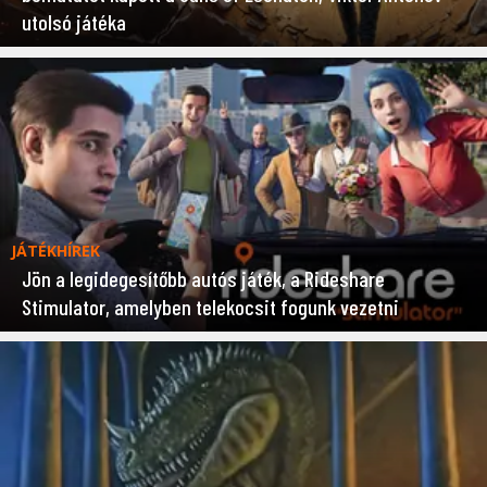
utolsó játéka
JÁTÉKHÍREK
Jön a legidegesítőbb autós játék, a Rideshare
Stimulator, amelyben telekocsit fogunk vezetni