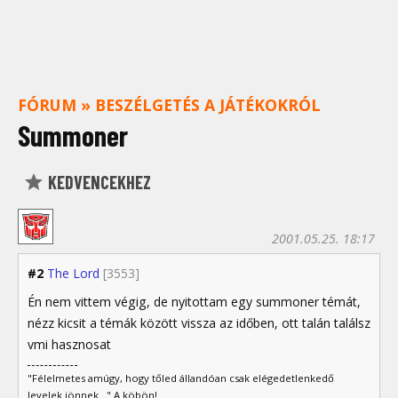
FÓRUM
»
BESZÉLGETÉS A JÁTÉKOKRÓL
Summoner
KEDVENCEKHEZ
2001.05.25. 18:17
#2
The Lord
[3553]
Én nem vittem végig, de nyitottam egy summoner témát,
nézz kicsit a témák között vissza az időben, ott talán találsz
vmi hasznosat
"Félelmetes amúgy, hogy tőled állandóan csak elégedetlenkedő
levelek jönnek..." A köbön!