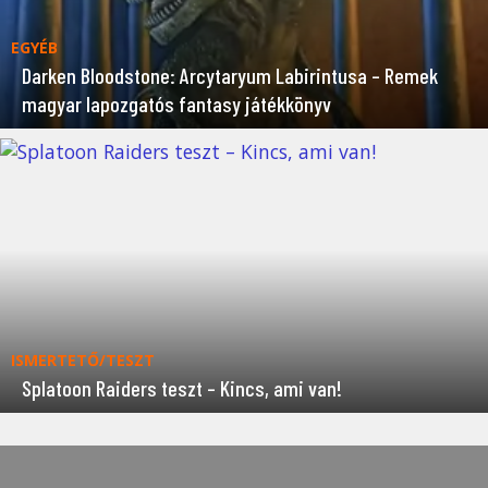
EGYÉB
Darken Bloodstone: Arcytaryum Labirintusa – Remek
magyar lapozgatós fantasy játékkönyv
ISMERTETŐ/TESZT
Splatoon Raiders teszt – Kincs, ami van!