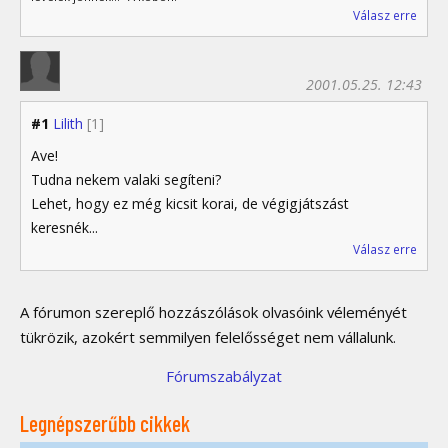
Válasz erre
2001.05.25. 12:43
#1
Lilith
[1]
Ave!
Tudna nekem valaki segíteni?
Lehet, hogy ez még kicsit korai, de végigjátszást
keresnék...
Válasz erre
A fórumon szereplő hozzászólások olvasóink véleményét
tükrözik, azokért semmilyen felelősséget nem vállalunk.
Fórumszabályzat
Legnépszerűbb cikkek