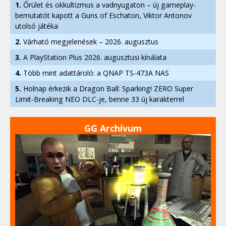
1.
Őrület és okkultizmus a vadnyugaton – új gameplay-
bemutatót kapott a Guns of Eschaton, Viktor Antonov
utolsó játéka
2.
Várható megjelenések – 2026. augusztus
3.
A PlayStation Plus 2026. augusztusi kínálata
4.
Több mint adattároló: a QNAP TS-473A NAS
5.
Holnap érkezik a Dragon Ball: Sparking! ZERO Super
Limit-Breaking NEO DLC-je, benne 33 új karakterrel
GG Archívum