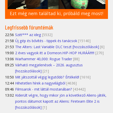
Ezt még nem találtad ki, próbáld meg most!
Legfrissebb fórumtémák
22:56
Szét*** az ideg
[5532]
21:58
Új gép és bővítés - tippek és tanácsok
[15140]
21:53
The Alters: Last Variable DLC teszt [hozzászólások]
[6]
19:00
2 éves vagyok itt a Domeon.HIP-HOP HURÁÁ!!!!!!
[270]
13:06
Warhammer 40,000: Rogue Trader
[88]
09:25
Várható megjelenések – 2026. augusztus
[hozzászólások]
[21]
10:50
Mit játszottál végig legutóbb? Értékeld!
[1616]
12:44
Hihetetlen hírek a nagyvilágból
[4636]
09:46
Filmsarok - mit láttál mostanában?
[43442]
13:02
Kiderült végre, hogy mikor jön a következő Aliens-játék,
pontos dátumot kapott az Aliens: Fireteam Elite 2 is
[hozzászólások]
[1]