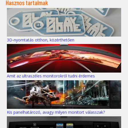
Hasznos tartalmak
3D-nyomtatás otthon, közérthetően
Amit az ultraszéles monitorokról tudni érdemes
Kis panelhatározó, avagy milyen monitort válasszak?