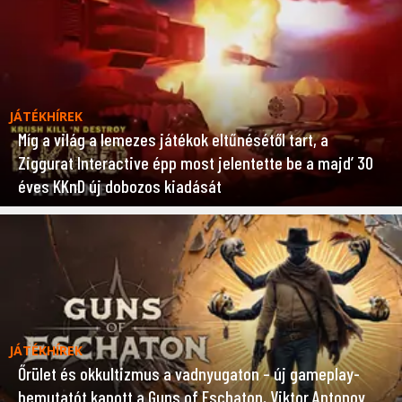
JÁTÉKHÍREK
Míg a világ a lemezes játékok eltűnésétől tart, a
Ziggurat Interactive épp most jelentette be a majd’ 30
éves KKnD új dobozos kiadását
JÁTÉKHÍREK
Őrület és okkultizmus a vadnyugaton – új gameplay-
bemutatót kapott a Guns of Eschaton, Viktor Antonov