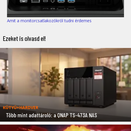
Amit a monitorcsatlakozókról tudni érdemes
Ezeket is olvasd el!
KÜTYÜ+HARDVER
Több mint adattároló: a QNAP TS-473A NAS