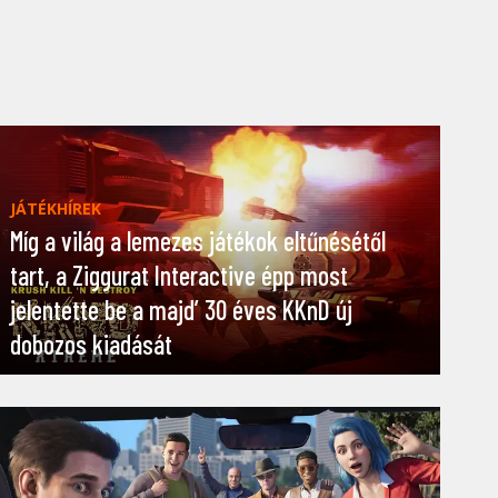
JÁTÉKHÍREK
Míg a világ a lemezes játékok eltűnésétől
tart, a Ziggurat Interactive épp most
jelentette be a majd’ 30 éves KKnD új
dobozos kiadását