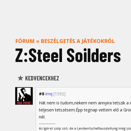
FÓRUM
»
BESZÉLGETÉS A JÁTÉKOKRÓL
Z:Steel Soilders
KEDVENCEKHEZ
#8
imq
[1592]
Hát nem is tudom,nekem nem annyira tetszik a mu
teljesen tetszésem.Épp tegnap vettem elő a Gro
nél.
Az ígéret szép szó, de a Landwirtschaftausstellung még sz