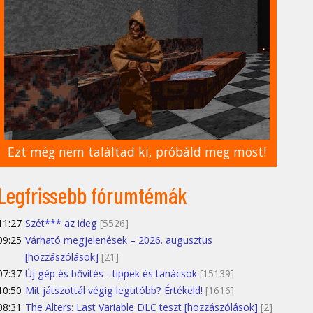
Ezt még nem találtad ki, próbáld meg most!
Legfrissebb fórumtémák
11:27
Szét*** az ideg
[5526]
09:25
Várható megjelenések – 2026. augusztus
[hozzászólások]
[21]
07:37
Új gép és bővítés - tippek és tanácsok
[15139]
10:50
Mit játszottál végig legutóbb? Értékeld!
[1616]
08:31
The Alters: Last Variable DLC teszt [hozzászólások]
[2]