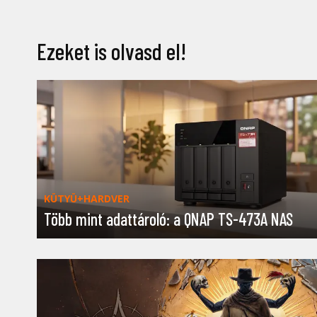
Ezeket is olvasd el!
KÜTYÜ+HARDVER
Több mint adattároló: a QNAP TS-473A NAS