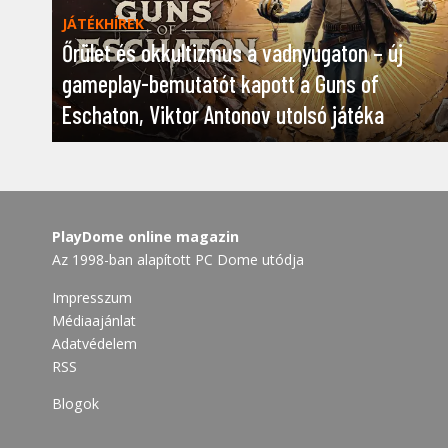
JÁTÉKHÍREK
Őrület és okkultizmus a vadnyugaton – új
gameplay-bemutatót kapott a Guns of
Eschaton, Viktor Antonov utolsó játéka
PlayDome online magazin
Az 1998-ban alapított PC Dome utódja
Impresszum
Médiaajánlat
Adatvédelem
RSS
Blogok