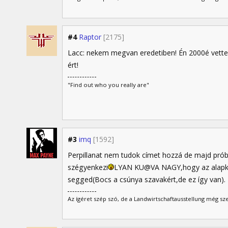
#4
Raptor
[2175]
Lacc: nekem megvan eredetiben! Én 2000é vette
ért!
"Find out who you really are"
#3
imq
[1592]
Perpillanat nem tudok címet hozzá de majd prób
szégyenkezi
LYAN KU@VA NAGY,hogy az alapkö
segged(Bocs a csúnya szavakért,de ez így van).
Az ígéret szép szó, de a Landwirtschaftausstellung még sz