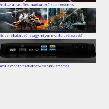
Amit az ultraszéles monitorokról tudni érdemes
Kis panelhatározó, avagy milyen monitort válasszak?
Amit a monitorcsatlakozókról tudni érdemes