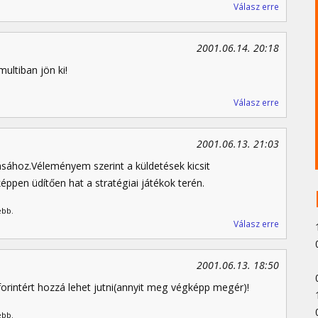
Válasz erre
2001.06.14. 20:18
ultiban jön ki!
Válasz erre
2001.06.13. 21:03
tásához.Véleményem szerint a küldetések kicsit
pen üdítően hat a stratégiai játékok terén.
ebb.
Válasz erre
2001.06.13. 18:50
rintért hozzá lehet jutni(annyit meg végképp megér)!
ebb.