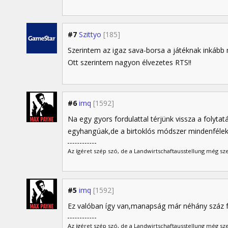
#7
Szittyo
[185]
Szerintem az igaz sava-borsa a játéknak inkább m
Ott szerintem nagyon élvezetes RTS!!
#6
imq
[1592]
Na egy gyors fordulattal térjünk vissza a folyta
egyhangúak,de a birtoklós módszer mindenfélekép
Az ígéret szép szó, de a Landwirtschaftausstellung még sz
#5
imq
[1592]
Ez valóban így van,manapság már néhány száz fo
Az ígéret szép szó, de a Landwirtschaftausstellung még sz