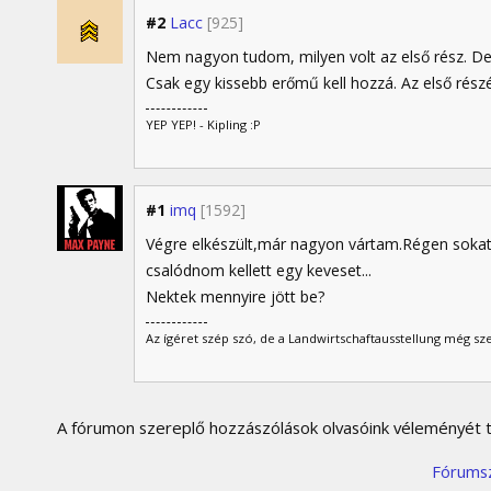
#2
Lacc
[925]
Nem nagyon tudom, milyen volt az első rész. De
Csak egy kissebb erőmű kell hozzá. Az első részé
YEP YEP! - Kipling :P
#1
imq
[1592]
Végre elkészült,már nagyon vártam.Régen soka
csalódnom kellett egy keveset...
Nektek mennyire jött be?
Az ígéret szép szó, de a Landwirtschaftausstellung még sz
A fórumon szereplő hozzászólások olvasóink véleményét tü
Fórums