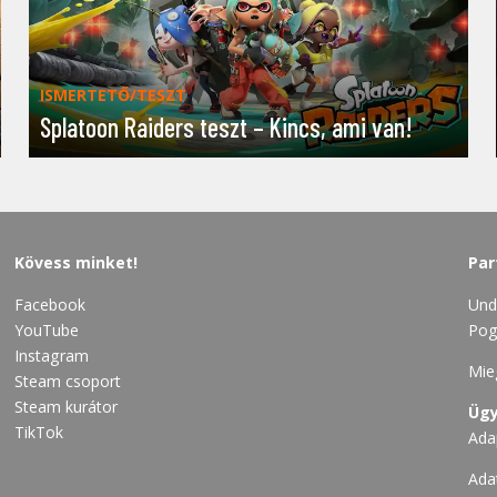
ISMERTETŐ/TESZT
Splatoon Raiders teszt – Kincs, ami van!
Kövess minket!
Par
Facebook
Und
YouTube
Pog
Instagram
Mie
Steam csoport
Steam kurátor
Ügy
TikTok
Ada
Ada