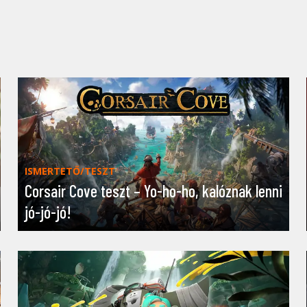
ISMERTETŐ/TESZT
Corsair Cove teszt – Yo-ho-ho, kalóznak lenni
jó-jó-jó!