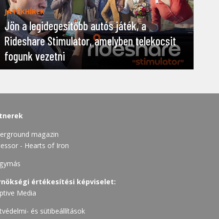
JÁTÉKHÍREK
Jön a legidegesítőbb autós játék, a
Rideshare Stimulator, amelyben telekocsit
fogunk vezetni
tnerek
erground magazin
essor - Hearts of Iron
gymás
nökségi értékesítési képviselet:
ptive Media
tvédelmi- és sütibeállítások