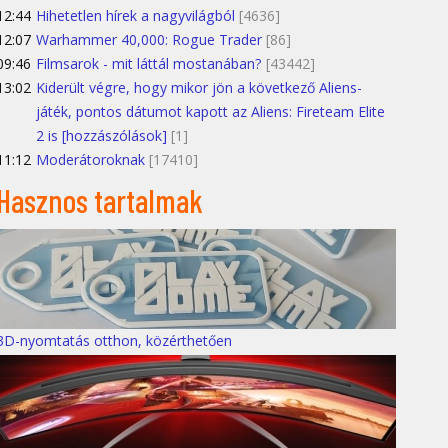
12:44
Hihetetlen hírek a nagyvilágból
[4636]
12:07
Warhammer 40,000: Rogue Trader
[86]
09:46
Filmsarok - mit láttál mostanában?
[43442]
13:02
Kiderült végre, hogy mikor jön a következő Aliens-
játék, pontos dátumot kapott az Aliens: Fireteam Elite
2 is [hozzászólások]
[1]
11:12
Moderátoroknak
[17410]
Hasznos tartalmak
3D-nyomtatás otthon, közérthetően