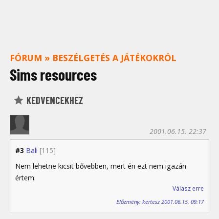
FÓRUM
»
BESZÉLGETÉS A JÁTÉKOKRÓL
Sims resources
KEDVENCEKHEZ
2001.06.15. 22:37
#3
Bali
[115]
Nem lehetne kicsit bővebben, mert én ezt nem igazán
értem.
Válasz erre
Előzmény: kertesz 2001.06.15. 09:17