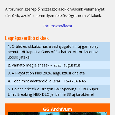
A fórumon szereplő hozzászólások olvasóink véleményét
tükrözik, azokért semmilyen felelősséget nem vállalunk.
Fórumszabályzat
Legnépszerűbb cikkek
1.
Őrület és okkultizmus a vadnyugaton – új gameplay-
bemutatót kapott a Guns of Eschaton, Viktor Antonov
utolsó játéka
2.
Várható megjelenések – 2026. augusztus
3.
A PlayStation Plus 2026. augusztusi kínálata
4.
Több mint adattároló: a QNAP TS-473A NAS
5.
Holnap érkezik a Dragon Ball: Sparking! ZERO Super
Limit-Breaking NEO DLC-je, benne 33 új karakterrel
GG Archívum