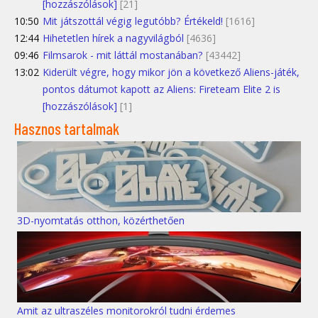
[hozzászólások]
[21]
10:50
Mit játszottál végig legutóbb? Értékeld!
[1616]
12:44
Hihetetlen hírek a nagyvilágból
[4636]
09:46
Filmsarok - mit láttál mostanában?
[43442]
13:02
Kiderült végre, hogy mikor jön a következő Aliens-játék,
pontos dátumot kapott az Aliens: Fireteam Elite 2 is
[hozzászólások]
[1]
Hasznos tartalmak
3D-nyomtatás otthon, közérthetően
Amit az ultraszéles monitorokról tudni érdemes