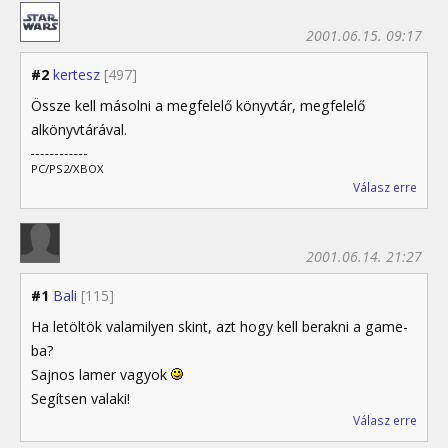
2001.06.15. 09:17
#2
kertesz
[497]
Össze kell másolni a megfelelő könyvtár, megfelelő
alkönyvtárával.
PC/PS2/XBOX
Válasz erre
2001.06.14. 21:27
#1
Bali
[115]
Ha letöltök valamilyen skint, azt hogy kell berakni a game-
ba?
Sajnos lamer vagyok
Segítsen valaki!
Válasz erre