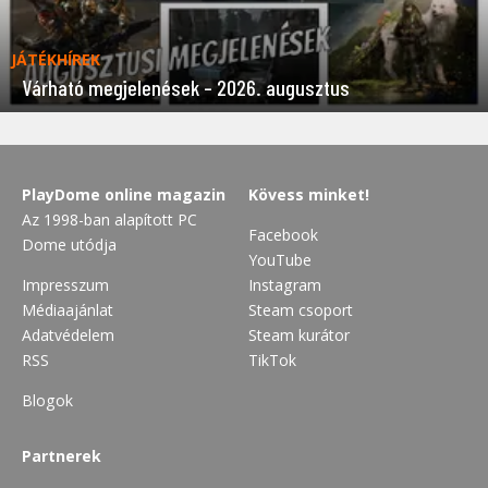
JÁTÉKHÍREK
Várható megjelenések – 2026. augusztus
PlayDome online magazin
Kövess minket!
Az 1998-ban alapított PC
Facebook
Dome utódja
YouTube
Impresszum
Instagram
Médiaajánlat
Steam csoport
Adatvédelem
Steam kurátor
RSS
TikTok
Blogok
Partnerek