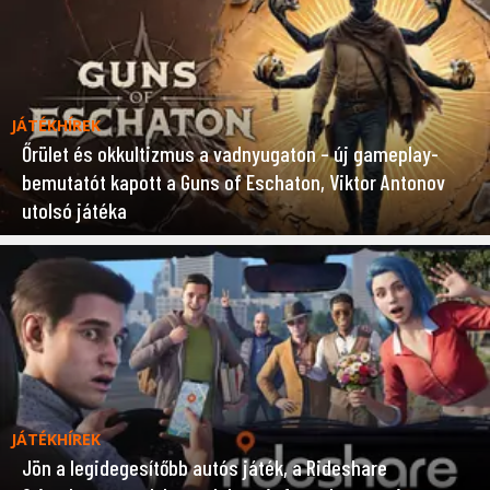
JÁTÉKHÍREK
Őrület és okkultizmus a vadnyugaton – új gameplay-
bemutatót kapott a Guns of Eschaton, Viktor Antonov
utolsó játéka
JÁTÉKHÍREK
Jön a legidegesítőbb autós játék, a Rideshare