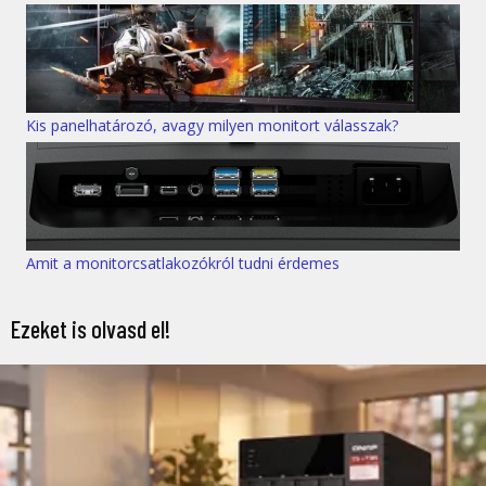
Kis panelhatározó, avagy milyen monitort válasszak?
Amit a monitorcsatlakozókról tudni érdemes
Ezeket is olvasd el!