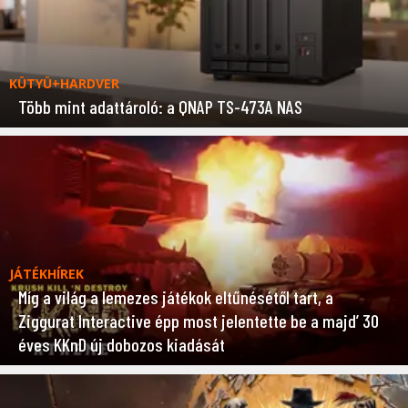
KÜTYÜ+HARDVER
Több mint adattároló: a QNAP TS-473A NAS
JÁTÉKHÍREK
Míg a világ a lemezes játékok eltűnésétől tart, a
Ziggurat Interactive épp most jelentette be a majd’ 30
éves KKnD új dobozos kiadását