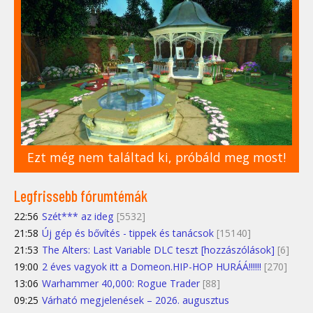
Ezt még nem találtad ki, próbáld meg most!
Legfrissebb fórumtémák
22:56
Szét*** az ideg
[5532]
21:58
Új gép és bővítés - tippek és tanácsok
[15140]
21:53
The Alters: Last Variable DLC teszt [hozzászólások]
[6]
19:00
2 éves vagyok itt a Domeon.HIP-HOP HURÁÁ!!!!!!
[270]
13:06
Warhammer 40,000: Rogue Trader
[88]
09:25
Várható megjelenések – 2026. augusztus