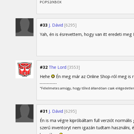
PC/PS2/XBOX
#33
J. Dávid
[6295]
Yah, én is ésrevettem, hogy van itt eredeti meg 
#32
The Lord
[3553]
Hehe
Én meg már az Online Shop-ról meg is 
"Félelmetes amúgy, hogy tőled állandóan csak elégedetlen
#31
J. Dávid
[6295]
Én is ma végre kipróbáltam full verziót normáli
szerű inventoryt nem igazán tudtam használni, és