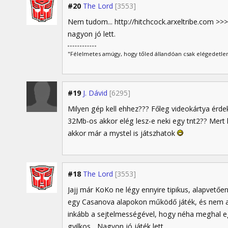
#20
The Lord
[3553]
Nem tudom... http://hitchcock.arxeltribe.com >>>
nagyon jó lett.
"Félelmetes amúgy, hogy tőled állandóan csak elégedetlen
#19
J. Dávid
[6295]
Milyen gép kell ehhez??? Főleg videokártya érdek
32Mb-os akkor elég lesz-e neki egy tnt2?? Mert l
akkor már a mystel is játszhatok
#18
The Lord
[3553]
Jajj már KoKo ne légy ennyire tipikus, alapvetőe
egy Casanova alapokon működő játék, és nem az
inkább a sejtelmességével, hogy néha meghal e
gyilkos... Nagyon jó játék lett.