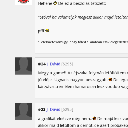
Hehehe
De ez a beszólás tetszett:
"
Szóval ha valamelyik meglesz akkor majd letöltö
pfff
"Félelmetes amúgy, hogy tőled állandóan csak elégedetlen
#24
J. Dávid
[6295]
Megy a game!!! Az éjszaka folymán letöltöttem 
jó előjel. Ugyanis nagyon beszaggatt..
De lega
kártyával...remélem hamarosan lesz voodoo vagy
#23
J. Dávid
[6295]
a grafikát elnézve még nem...
De majd lesz vo
akkor majd letöltöm a demót..de azért próbakép