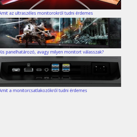
Amit az ultraszéles monitorokról tudni érdemes
Kis panelhatározó, avagy milyen monitort válasszak?
Amit a monitorcsatlakozókról tudni érdemes