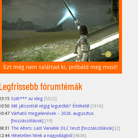
Ezt még nem találtad ki, próbáld meg most!
Legfrissebb fórumtémák
23:15
Szét*** az ideg
[5522]
10:50
Mit játszottál végig legutóbb? Értékeld!
[1616]
10:47
Várható megjelenések – 2026. augusztus
[hozzászólások]
[19]
08:31
The Alters: Last Variable DLC teszt [hozzászólások]
[2]
12:44
Hihetetlen hírek a nagyvilágból
[4636]