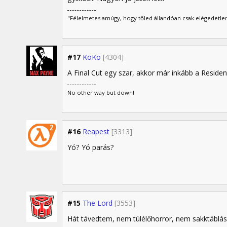
"Félelmetes amúgy, hogy tőled állandóan csak elégedetlen
#17
KoKo
[4304]
A Final Cut egy szar, akkor már inkább a Residen
No other way but down!
#16
Reapest
[3313]
Yó? Yó parás?
#15
The Lord
[3553]
Hát távedtem, nem túlélőhorror, nem sakktáblá