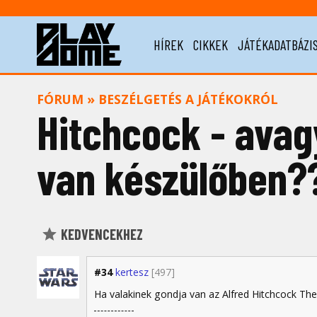
HÍREK
CIKKEK
JÁTÉKADATBÁZI
FÓRUM
»
BESZÉLGETÉS A JÁTÉKOKRÓL
Hitchcock - avagy
van készülőben?
KEDVENCEKHEZ
#34
kertesz
[497]
Ha valakinek gondja van az Alfred Hitchcock The F