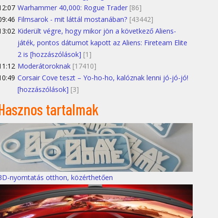
12:07
Warhammer 40,000: Rogue Trader
[86]
09:46
Filmsarok - mit láttál mostanában?
[43442]
13:02
Kiderült végre, hogy mikor jön a következő Aliens-
játék, pontos dátumot kapott az Aliens: Fireteam Elite
2 is [hozzászólások]
[1]
11:12
Moderátoroknak
[17410]
10:49
Corsair Cove teszt – Yo-ho-ho, kalóznak lenni jó-jó-jó!
[hozzászólások]
[3]
Hasznos tartalmak
3D-nyomtatás otthon, közérthetően