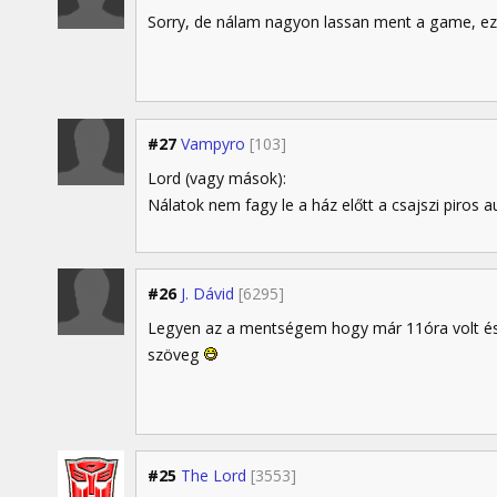
Sorry, de nálam nagyon lassan ment a game, ezé
#27
Vampyro
[103]
Lord (vagy mások):
Nálatok nem fagy le a ház előtt a csajszi piros 
#26
J. Dávid
[6295]
Legyen az a mentségem hogy már 11óra volt és
szöveg
#25
The Lord
[3553]