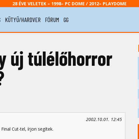
28 ÉVE VELETEK – 1998– PC DOME / 2012– PLAYDOME
S
KÜTYÜ/HARDVER
FÓRUM
GG
 új túlélőhorror
?
2002.10.01. 12:45
inal Cut-tel, írjon segítek.