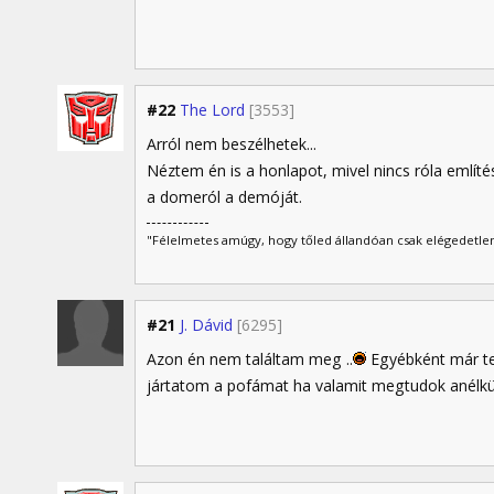
#22
The Lord
[3553]
Arról nem beszélhetek...
Néztem én is a honlapot, mivel nincs róla említé
a domeról a demóját.
"Félelmetes amúgy, hogy tőled állandóan csak elégedetlen
#21
J. Dávid
[6295]
Azon én nem találtam meg ..
Egyébként már te
jártatom a pofámat ha valamit megtudok anélkül 