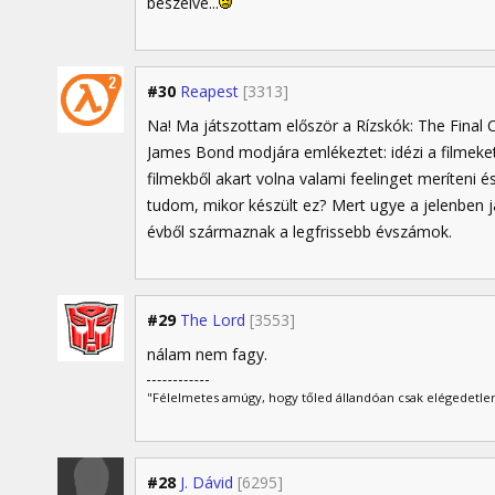
beszélve...
#30
Reapest
[3313]
Na! Ma játszottam először a Rízskók: The Final
James Bond modjára emlékeztet: idézi a filmeket
filmekből akart volna valami feelinget meríteni 
tudom, mikor készült ez? Mert ugye a jelenben 
évből származnak a legfrissebb évszámok.
#29
The Lord
[3553]
nálam nem fagy.
"Félelmetes amúgy, hogy tőled állandóan csak elégedetlen
#28
J. Dávid
[6295]