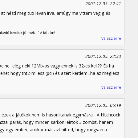
2001.12.05. 22:41
 itt nézd meg tuti levan írva, amúgy ma vittem végig és
kedő levelek jönnek..." A köbön!
Válasz erre
2001.12.05. 22:33
elne...elég neki 12Mb-os vagy ennek is 32-es kell?? És ha
ehet hogy tnt2-m lesz (pci) és azért kérdem...ha az meglesz
Válasz erre
2001.12.05. 06:19
n ezek a játékok nem is hasonlítanak egymásra... A Hitchcock
zal parás, hogy minden sarkon leírtok 3 zombit, hanem
gy-egy ember, amikor már azt hitted, hogy megvan a