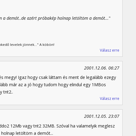
m a demót..de azért próbakép holnap letöltöm a demót...
"
kedő levelek jönnek..." A köbön!
Válasz erre
2001.12.06. 06:27
és megy! Igaz hogy csak láttam és ment de legalább ezegy
lább már az a jó hogy tudom hogy elindul egy 1MBos
 tnt2..
Válasz erre
2001.12.05. 23:07
ddo2 12Mb vagy tnt2 32MB. Szóval ha valamelyik meglesz
 holnap letöltöm a demót...