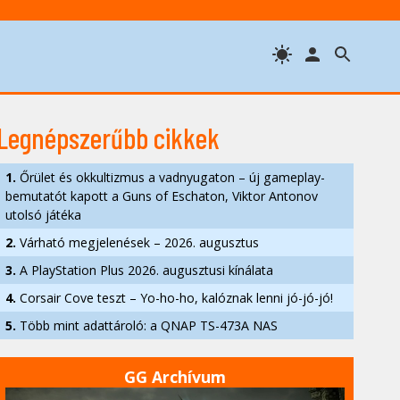
Legnépszerűbb cikkek
1.
Őrület és okkultizmus a vadnyugaton – új gameplay-
bemutatót kapott a Guns of Eschaton, Viktor Antonov
utolsó játéka
2.
Várható megjelenések – 2026. augusztus
3.
A PlayStation Plus 2026. augusztusi kínálata
4.
Corsair Cove teszt – Yo-ho-ho, kalóznak lenni jó-jó-jó!
5.
Több mint adattároló: a QNAP TS-473A NAS
GG Archívum