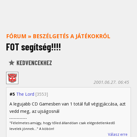
FÓRUM
»
BESZÉLGETÉS A JÁTÉKOKRÓL
FOT segítség!!!!
KEDVENCEKHEZ
2001.06.27. 06:45
#5
The Lord
[3553]
A legujabb CD Gamesben van 1 totál full végigjáccása, azt
vedd meg, az ujságosnál
"Félelmetes amúgy, hogy tőled állandóan csak elégedetlenkedő
levelek jönnek..." A köbön!
Válasz erre