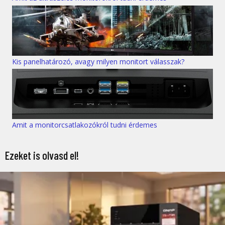
Kis panelhatározó, avagy milyen monitort válasszak?
Amit a monitorcsatlakozókról tudni érdemes
Ezeket is olvasd el!