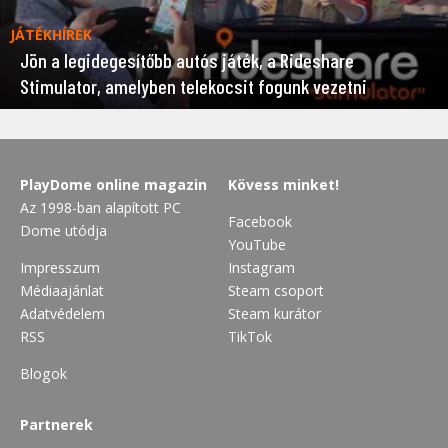
JÁTÉKHÍREK
Jön a legidegesítőbb autós játék, a Rideshare
Stimulator, amelyben telekocsit fogunk vezetni
PlayDome online magazin
Kövess minket!
Az 1998-ban alapított PC
Facebook
Dome utódja
YouTube
Impresszum
Instagram
Médiaajánlat
Steam csoport
Adatvédelem
Steam kurátor
RSS
TikTok
Blogok
Partnerek