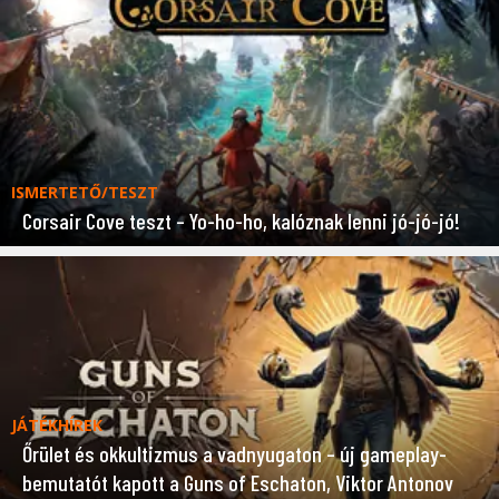
ISMERTETŐ/TESZT
Corsair Cove teszt – Yo-ho-ho, kalóznak lenni jó-jó-jó!
JÁTÉKHÍREK
Őrület és okkultizmus a vadnyugaton – új gameplay-
bemutatót kapott a Guns of Eschaton, Viktor Antonov