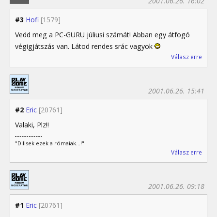
2001.06.26. 16:02
#3
Hofi
[1579]
Vedd meg a PC-GURU júliusi számát! Abban egy átfogó
végigjátszás van. Látod rendes srác vagyok
Válasz erre
2001.06.26. 15:41
#2
Eric
[20761]
Valaki, Plz!!
"Dilisek ezek a rómaiak...!"
Válasz erre
2001.06.26. 09:18
#1
Eric
[20761]