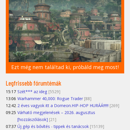
Ezt még nem találtad ki, próbáld meg most!
Legfrissebb fórumtémák
15:17
Szét*** az ideg
[5529]
13:06
Warhammer 40,000: Rogue Trader
[88]
12:42
2 éves vagyok itt a Domeon.HIP-HOP HURÁÁ!!!!!!
[269]
09:25
Várható megjelenések – 2026. augusztus
[hozzászólások]
[21]
07:37
Új gép és bővítés - tippek és tanácsok
[15139]