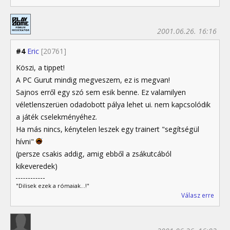
2001.06.26. 16:16
#4
Eric
[20761]
Köszi, a tippet!
A PC Gurut mindig megveszem, ez is megvan!
Sajnos erről egy szó sem esik benne. Ez valamilyen
véletlenszerüen odadobott pálya lehet ui. nem kapcsolódik
a játék cselekményéhez.
Ha más nincs, kénytelen leszek egy trainert "segítségül
hívni"
(persze csakis addig, amig ebből a zsákutcából
kikeveredek)
"Dilisek ezek a rómaiak...!"
Válasz erre