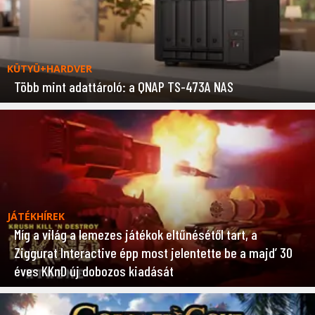
KÜTYÜ+HARDVER
Több mint adattároló: a QNAP TS-473A NAS
JÁTÉKHÍREK
Míg a világ a lemezes játékok eltűnésétől tart, a
Ziggurat Interactive épp most jelentette be a majd’ 30
éves KKnD új dobozos kiadását