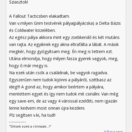
Sziasztok!
A Fallout Tacticsben elakadtam.
Van v.milyen Grim testvérek pálya(pályácska) a Delta Bázis
és Coldwater közelében.
Az egész pálya akkora mint egy zsebkendő és két mutáns
van rajta. Az egyiknek egy akna eltrafálta a lábát. A másik
megkér, hogy gyógyítsam meg. Én meg is tettem ezt.
Utána elmondja, hogy milyen fasza gyerek vagyok, meg,
hogy ő már megy is.
Na ezek után csók a családnak, be vagyok ragadva.
Egyszerűen nem tudok kijönni a pályáról, szétbasz az
ideg!!! A gond az, hogy amikor beértem a pályára,
mentettem egyet és így nem tudok mit csinálni. Van még
egy save-em, de az vagy 4 várossal ezelőtti, nem igazán
lenne kedvem most onnan újra kezdeni.
Plz segítsen v.ki, ha tud!!
"Dilisek ezek a rómaiak...!"
Válasz erre