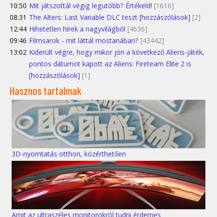
10:50
Mit játszottál végig legutóbb? Értékeld!
[1616]
08:31
The Alters: Last Variable DLC teszt [hozzászólások]
[2]
12:44
Hihetetlen hírek a nagyvilágból
[4636]
09:46
Filmsarok - mit láttál mostanában?
[43442]
13:02
Kiderült végre, hogy mikor jön a következő Aliens-játék,
pontos dátumot kapott az Aliens: Fireteam Elite 2 is
[hozzászólások]
[1]
Hasznos tartalmak
3D-nyomtatás otthon, közérthetően
Amit az ultraszéles monitorokról tudni érdemes