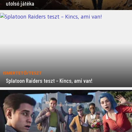
utolsó játéka
ISMERTETŐ/TESZT
Splatoon Raiders teszt – Kincs, ami van!