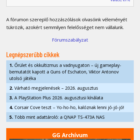
A fórumon szereplő hozzászólások olvasóink véleményét
tükrözik, azokért semmilyen felelősséget nem vállalunk.
Fórumszabályzat
Legnépszerűbb cikkek
1.
Őrület és okkultizmus a vadnyugaton – új gameplay-
bemutatót kapott a Guns of Eschaton, Viktor Antonov
utolsó játéka
2.
Várható megjelenések – 2026. augusztus
3.
A PlayStation Plus 2026. augusztusi kínálata
4.
Corsair Cove teszt – Yo-ho-ho, kalóznak lenni jó-jó-jó!
5.
Több mint adattároló: a QNAP TS-473A NAS
GG Archívum