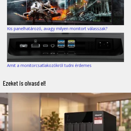
Kis panelhatározó, avagy milyen monitort válasszak?
Amit a monitorcsatlakozókról tudni érdemes
Ezeket is olvasd el!