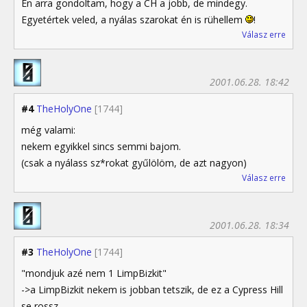
Én arra gondoltam, hogy a CH a jobb, de mindegy.
Egyetértek veled, a nyálas szarokat én is rühellem
!
Válasz erre
2001.06.28. 18:42
#4
TheHolyOne
[1744]
még valami:
nekem egyikkel sincs semmi bajom.
(csak a nyálass sz*rokat gyűlölöm, de azt nagyon)
Válasz erre
2001.06.28. 18:34
#3
TheHolyOne
[1744]
"mondjuk azé nem 1 LimpBizkit"
->a LimpBizkit nekem is jobban tetszik, de ez a Cypress Hill
se rossz.