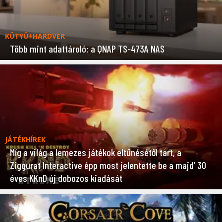
KÜTYÜ+HARDVER
Több mint adattároló: a QNAP TS-473A NAS
JÁTÉKHÍREK
Míg a világ a lemezes játékok eltűnésétől tart, a
Ziggurat Interactive épp most jelentette be a majd’ 30
éves KKnD új dobozos kiadását