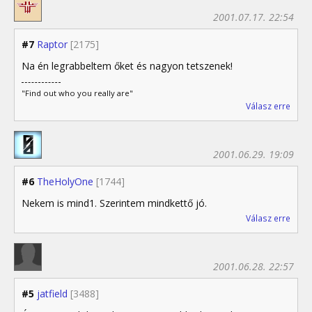
2001.07.17. 22:54
#7
Raptor
[2175]
Na én legrabbeltem őket és nagyon tetszenek!
"Find out who you really are"
Válasz erre
2001.06.29. 19:09
#6
TheHolyOne
[1744]
Nekem is mind1. Szerintem mindkettő jó.
Válasz erre
2001.06.28. 22:57
#5
jatfield
[3488]