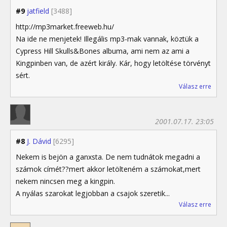
#9
jatfield
[3488]
http://mp3market.freeweb.hu/
Na ide ne menjetek! Illegális mp3-mak vannak, köztük a
Cypress Hill Skulls&Bones albuma, ami nem az ami a
Kingpinben van, de azért király. Kár, hogy letöltése törvényt
sért.
Válasz erre
2001.07.17. 23:05
#8
J. Dávid
[6295]
Nekem is bejön a ganxsta. De nem tudnátok megadni a
számok címét??mert akkor letölteném a számokat,mert
nekem nincsen meg a kingpin.
A nyálas szarokat legjobban a csajok szeretik...
Válasz erre