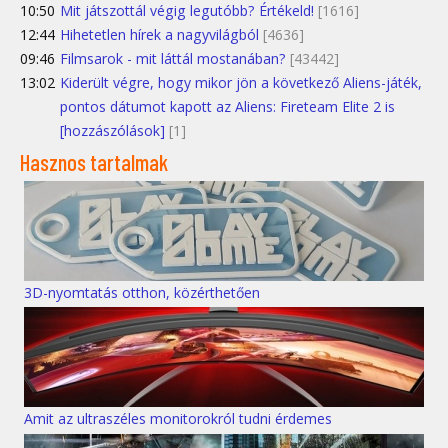
10:50
Mit játszottál végig legutóbb? Értékeld!
[1616]
12:44
Hihetetlen hírek a nagyvilágból
[4636]
09:46
Filmsarok - mit láttál mostanában?
[43442]
13:02
Kiderült végre, hogy mikor jön a következő Aliens-játék,
pontos dátumot kapott az Aliens: Fireteam Elite 2 is
[hozzászólások]
[1]
Hasznos tartalmak
3D-nyomtatás otthon, közérthetően
Amit az ultraszéles monitorokról tudni érdemes