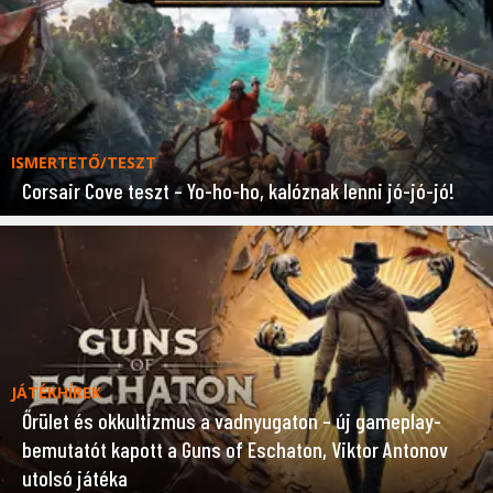
ISMERTETŐ/TESZT
Corsair Cove teszt – Yo-ho-ho, kalóznak lenni jó-jó-jó!
JÁTÉKHÍREK
Őrület és okkultizmus a vadnyugaton – új gameplay-
bemutatót kapott a Guns of Eschaton, Viktor Antonov
utolsó játéka