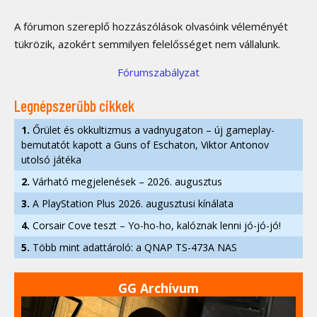
A fórumon szereplő hozzászólások olvasóink véleményét
tükrözik, azokért semmilyen felelősséget nem vállalunk.
Fórumszabályzat
Legnépszerűbb cikkek
1.
Őrület és okkultizmus a vadnyugaton – új gameplay-
bemutatót kapott a Guns of Eschaton, Viktor Antonov
utolsó játéka
2.
Várható megjelenések – 2026. augusztus
3.
A PlayStation Plus 2026. augusztusi kínálata
4.
Corsair Cove teszt – Yo-ho-ho, kalóznak lenni jó-jó-jó!
5.
Több mint adattároló: a QNAP TS-473A NAS
GG Archívum