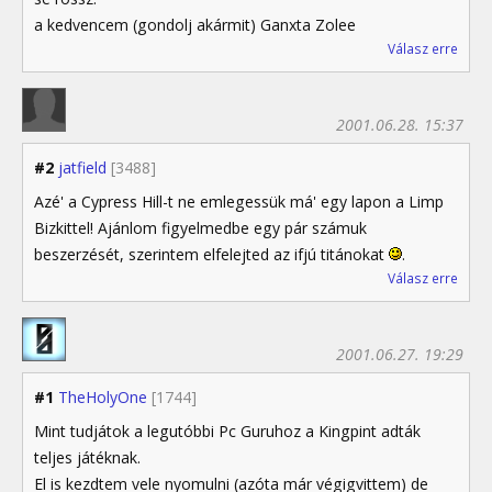
a kedvencem (gondolj akármit) Ganxta Zolee
Válasz erre
2001.06.28. 15:37
#2
jatfield
[3488]
Azé' a Cypress Hill-t ne emlegessük má' egy lapon a Limp
Bizkittel! Ajánlom figyelmedbe egy pár számuk
beszerzését, szerintem elfelejted az ifjú titánokat
.
Válasz erre
2001.06.27. 19:29
#1
TheHolyOne
[1744]
Mint tudjátok a legutóbbi Pc Guruhoz a Kingpint adták
teljes játéknak.
El is kezdtem vele nyomulni (azóta már végigvittem) de