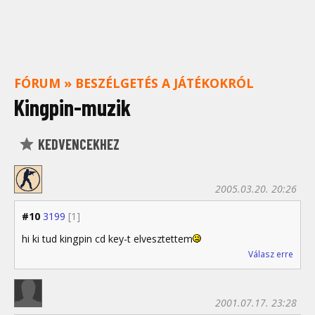
FÓRUM
»
BESZÉLGETÉS A JÁTÉKOKRÓL
Kingpin-muzik
KEDVENCEKHEZ
2005.03.20. 20:26
#10
3199
[1]
hi ki tud kingpin cd key-t elvesztettem
Válasz erre
2001.07.17. 23:28