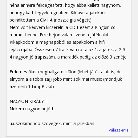
néha annyira felidegesített, hogy abba kellett hagynom,
nehogy kárt tegyek a gépben. Kilépve a jatekból
beindítottam a Civ II-t (nosztalgia végett).
Nem volt kedvem kicserélni a CD-t ezért a Kingbin cd
maradt benne. Erre bejön valami zene a játék alatt.
Kikapkodom a meghajtóból és átpakolom a hifi
lejáccójába. Összesen 7 track van rajta az 1. a játék, a 2-3-
4 nagyon jó (rap)szám, a maradék pedig az előző 3 zenéje.
Érdemes őket meghallgatni külön (lehet játék alatt is, de
elnyomja a többi zaj) jobb mint sok mai music (mondjuk
azé nem 1 LimpBizkit)
NAGYON KIRÁLY!!!!
Nekem nagyon bejött.
u.i.:szókimondó szövegek, mint a játékban
Válasz erre