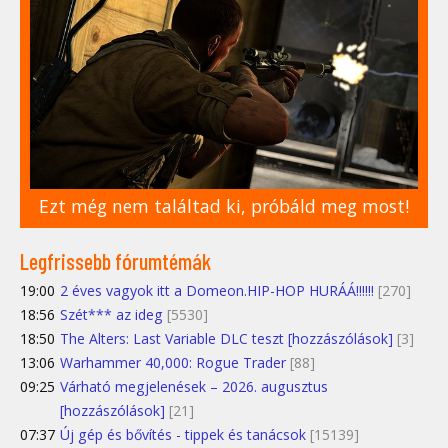
Ezt még nem találtad ki, próbáld meg most!
Legfrissebb fórumtémák
19:00
2 éves vagyok itt a Domeon.HIP-HOP HURÁÁ!!!!!!
[270]
18:56
Szét*** az ideg
[5530]
18:50
The Alters: Last Variable DLC teszt [hozzászólások]
[3]
13:06
Warhammer 40,000: Rogue Trader
[88]
09:25
Várható megjelenések – 2026. augusztus
[hozzászólások]
[21]
07:37
Új gép és bővítés - tippek és tanácsok
[15139]