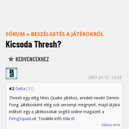
FÓRUM
»
BESZÉLGETÉS A JÁTÉKOKRÓL
Kicsoda Thresh?
KEDVENCEKHEZ
2001.07.12. 13:55
#2
Delta
[31]
Thresh egy elég híres Quake játékos, eredeti nevén Dennis
Fong. Játékosként elég sok versenyt megnyert, majd útjára
indított egy a játékosokat segítő online magazint a
FiringSquad
-ot. További infó róla
itt
Válasz erre