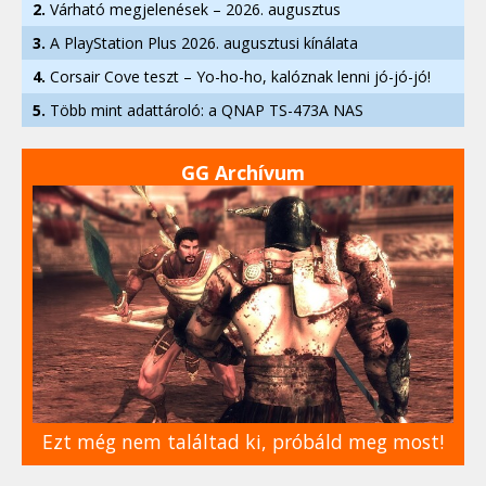
2.
Várható megjelenések – 2026. augusztus
3.
A PlayStation Plus 2026. augusztusi kínálata
4.
Corsair Cove teszt – Yo-ho-ho, kalóznak lenni jó-jó-jó!
5.
Több mint adattároló: a QNAP TS-473A NAS
GG Archívum
Ezt még nem találtad ki, próbáld meg most!