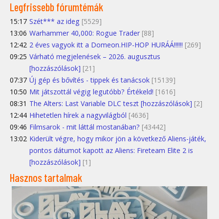
Legfrissebb fórumtémák
15:17
Szét*** az ideg
[5529]
13:06
Warhammer 40,000: Rogue Trader
[88]
12:42
2 éves vagyok itt a Domeon.HIP-HOP HURÁÁ!!!!!!
[269]
09:25
Várható megjelenések – 2026. augusztus
[hozzászólások]
[21]
07:37
Új gép és bővítés - tippek és tanácsok
[15139]
10:50
Mit játszottál végig legutóbb? Értékeld!
[1616]
08:31
The Alters: Last Variable DLC teszt [hozzászólások]
[2]
12:44
Hihetetlen hírek a nagyvilágból
[4636]
09:46
Filmsarok - mit láttál mostanában?
[43442]
13:02
Kiderült végre, hogy mikor jön a következő Aliens-játék,
pontos dátumot kapott az Aliens: Fireteam Elite 2 is
[hozzászólások]
[1]
Hasznos tartalmak