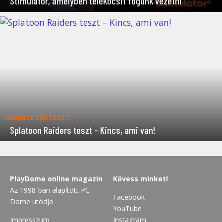
Stimulator, amelyben telekocsit fogunk vezetni
ISMERTETŐ/TESZT
Splatoon Raiders teszt – Kincs, ami van!
PlayDome online magazin
Kövess minket!
Az 1998-ban alapított PC
Facebook
Dome utódja
YouTube
Impresszum
Instagram