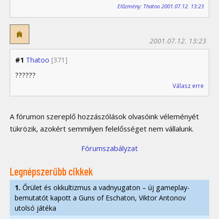
Előzmény: Thatoo 2001.07.12. 13:23
2001.07.12. 13:23
#1
Thatoo
[371]
??????
Válasz erre
A fórumon szereplő hozzászólások olvasóink véleményét
tükrözik, azokért semmilyen felelősséget nem vállalunk.
Fórumszabályzat
Legnépszerűbb cikkek
1.
Őrület és okkultizmus a vadnyugaton – új gameplay-
bemutatót kapott a Guns of Eschaton, Viktor Antonov
utolsó játéka