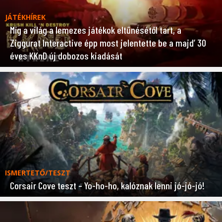
JÁTÉKHÍREK
Míg a világ a lemezes játékok eltűnésétől tart, a
Ziggurat Interactive épp most jelentette be a majd’ 30
éves KKnD új dobozos kiadását
ISMERTETŐ/TESZT
Corsair Cove teszt – Yo-ho-ho, kalóznak lenni jó-jó-jó!