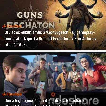
JÁTÉKHÍREK
Őrület és okkultizmus a vadnyugaton – új gameplay-
bemutatót kapott a Guns of Eschaton, Viktor Antonov
utolsó játéka
JÁTÉKHÍREK
Jön a legidegesítőbb autós játék, a Rideshare