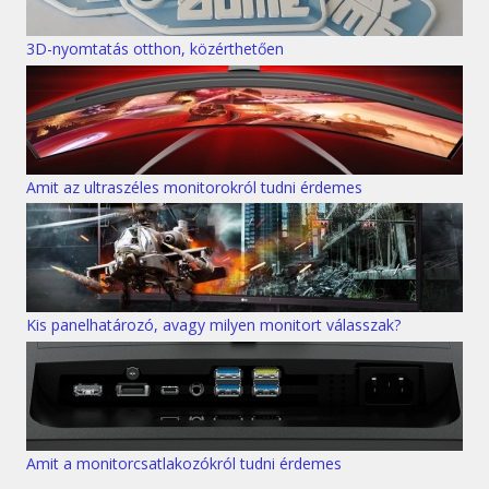
3D-nyomtatás otthon, közérthetően
Amit az ultraszéles monitorokról tudni érdemes
Kis panelhatározó, avagy milyen monitort válasszak?
Amit a monitorcsatlakozókról tudni érdemes