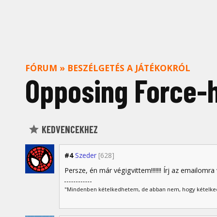
FÓRUM
»
BESZÉLGETÉS A JÁTÉKOKRÓL
Opposing Force-h
KEDVENCEKHEZ
#4
Szeder
[628]
Persze, én már végigvittem!!!!!!! Írj az emailomra va
"Mindenben kételkedhetem, de abban nem, hogy kételk