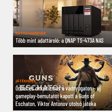
KÜTYÜ+HARDVER
Több mint adattároló: a QNAP TS-473A NAS
JÁTÉKHÍREK
Őrület és okkultizmus a vadnyugaton – új
gameplay-bemutatót kapott a Guns of
Eschaton, Viktor Antonov utolsó játéka