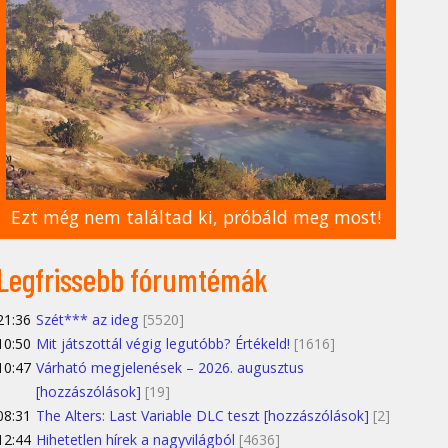
Ezt még nem találtad ki, próbáld meg most!
Legfrissebb fórumtémák
21:36
Szét*** az ideg
[5520]
10:50
Mit játszottál végig legutóbb? Értékeld!
[1616]
10:47
Várható megjelenések – 2026. augusztus
[hozzászólások]
[19]
08:31
The Alters: Last Variable DLC teszt [hozzászólások]
[2]
12:44
Hihetetlen hírek a nagyvilágból
[4636]