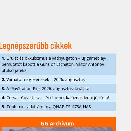
Legnépszerűbb cikkek
1.
Őrület és okkultizmus a vadnyugaton – új gameplay-
bemutatót kapott a Guns of Eschaton, Viktor Antonov
utolsó játéka
2.
Várható megjelenések – 2026. augusztus
3.
A PlayStation Plus 2026. augusztusi kínálata
4.
Corsair Cove teszt – Yo-ho-ho, kalóznak lenni jó-jó-jó!
5.
Több mint adattároló: a QNAP TS-473A NAS
GG Archívum