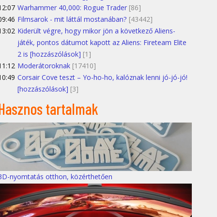
12:07
Warhammer 40,000: Rogue Trader
[86]
09:46
Filmsarok - mit láttál mostanában?
[43442]
13:02
Kiderült végre, hogy mikor jön a következő Aliens-
játék, pontos dátumot kapott az Aliens: Fireteam Elite
2 is [hozzászólások]
[1]
11:12
Moderátoroknak
[17410]
10:49
Corsair Cove teszt – Yo-ho-ho, kalóznak lenni jó-jó-jó!
[hozzászólások]
[3]
Hasznos tartalmak
3D-nyomtatás otthon, közérthetően