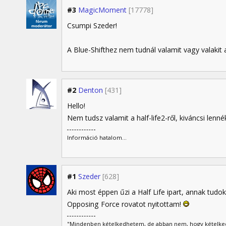
#3
MagicMoment
[17778]
Csumpi Szeder!
A Blue-Shifthez nem tudnál valamit vagy valakit
#2
Denton
[431]
Hello!
Nem tudsz valamit a half-life2-ről, kiváncsi lenn
Információ hatalom...
#1
Szeder
[628]
Aki most éppen űzi a Half Life ipart, annak tudo
Opposing Force rovatot nyitottam!
"Mindenben kételkedhetem, de abban nem, hogy kételk