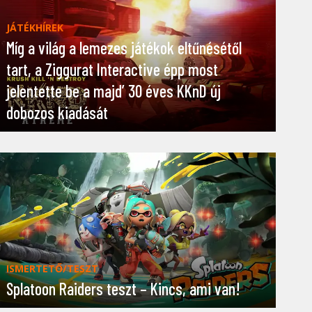
JÁTÉKHÍREK
Míg a világ a lemezes játékok eltűnésétől
tart, a Ziggurat Interactive épp most
jelentette be a majd’ 30 éves KKnD új
dobozos kiadását
ISMERTETŐ/TESZT
Splatoon Raiders teszt – Kincs, ami van!