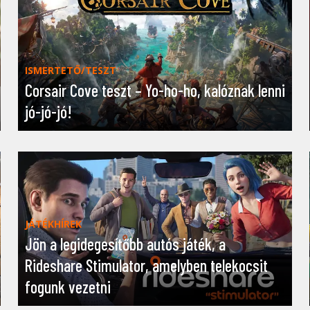
ISMERTETŐ/TESZT
Corsair Cove teszt – Yo-ho-ho, kalóznak lenni
jó-jó-jó!
JÁTÉKHÍREK
Jön a legidegesítőbb autós játék, a
Rideshare Stimulator, amelyben telekocsit
fogunk vezetni