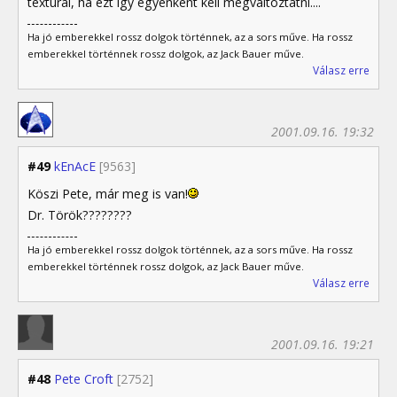
textúrái, ha ezt így egyenként kell megváltoztatni....
Ha jó emberekkel rossz dolgok történnek, az a sors műve. Ha rossz
emberekkel történnek rossz dolgok, az Jack Bauer műve.
Válasz erre
2001.09.16. 19:32
#49
kEnAcE
[9563]
Köszi Pete, már meg is van!
Dr. Török????????
Ha jó emberekkel rossz dolgok történnek, az a sors műve. Ha rossz
emberekkel történnek rossz dolgok, az Jack Bauer műve.
Válasz erre
2001.09.16. 19:21
#48
Pete Croft
[2752]