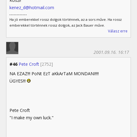
Köszi!
kenez_d@hotmail.com
Ha jó emberekkel rossz dolgok történnek, az a sors műve. Ha rossz
emberekkel történnek rossz dolgok, az Jack Bauer műve.
Válasz erre
2001.09.16. 16:17
#46
Pete Croft
[2752]
NA EZAZ!!! PoNt EzT aKkArTaM MONDANI!!!!
ÜGYES!!!
Pete Croft
"I make my own luck."