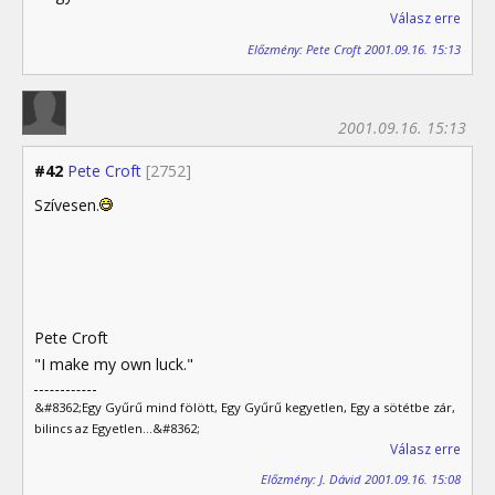
Válasz erre
Előzmény: Pete Croft 2001.09.16. 15:13
2001.09.16. 15:13
#42
Pete Croft
[2752]
Szívesen.
Pete Croft
"I make my own luck."
&#8362;Egy Gyűrű mind fölött, Egy Gyűrű kegyetlen, Egy a sötétbe zár,
bilincs az Egyetlen...&#8362;
Válasz erre
Előzmény: J. Dávid 2001.09.16. 15:08