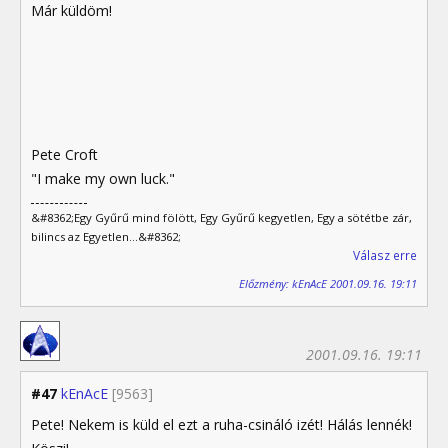
Már küldöm!
Pete Croft
"I make my own luck."
&#8362;Egy Gyűrű mind fölött, Egy Gyűrű kegyetlen, Egy a sötétbe zár,
bilincs az Egyetlen...&#8362;
Válasz erre
Előzmény: kEnAcE 2001.09.16. 19:11
2001.09.16. 19:11
#47
kEnAcE
[9563]
Pete! Nekem is küld el ezt a ruha-csináló izét! Hálás lennék!