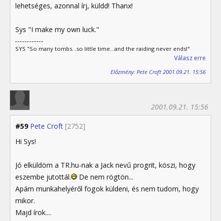
lehetséges, azonnal írj, küldd! Thanx!
Sys "I make my own luck."
SYS "So many tombs...so little time...and the raiding never ends!"
Válasz erre
Előzmény: Pete Croft 2001.09.21. 15:56
2001.09.21. 15:56
#59
Pete Croft
[2752]
Hi Sys!
Jó elküldöm a TR.hu-nak a Jack nevű progrit, köszi, hogy
eszembe jutottál.
De nem rögtön...
Apám munkahelyéről fogok küldeni, és nem tudom, hogy
mikor.
Majd írok....