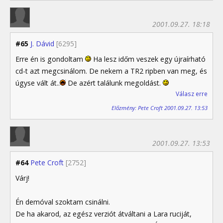
2001.09.27. 18:18
#65
J. Dávid
[6295]
Erre én is gondoltam
Ha lesz időm veszek egy újraírható
cd-t azt megcsinálom. De nekem a TR2 ripben van meg, és
úgyse vált át..
De azért találunk megoldást.
Válasz erre
Előzmény: Pete Croft 2001.09.27. 13:53
2001.09.27. 13:53
#64
Pete Croft
[2752]
Várj!
Én demóval szoktam csinálni.
De ha akarod, az egész verziót átváltani a Lara ruciját,