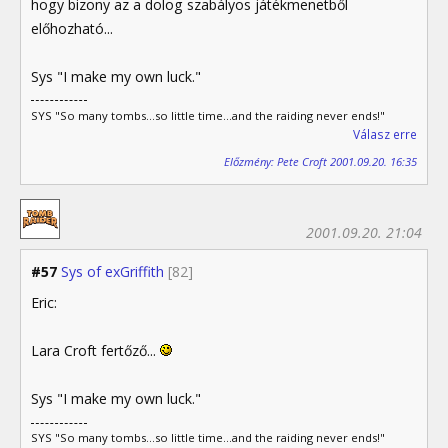
hogy bizony az a dolog szabályos játékmenetből
előhozható...
Sys "I make my own luck."
SYS "So many tombs...so little time...and the raiding never ends!"
Válasz erre
Előzmény: Pete Croft 2001.09.20. 16:35
2001.09.20. 21:04
#57
Sys of exGriffith
[82]
Eric:
Lara Croft fertőző...
Sys "I make my own luck."
SYS "So many tombs...so little time...and the raiding never ends!"