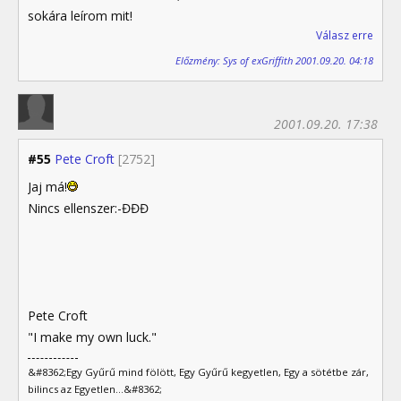
sokára leírom mit!
Válasz erre
Előzmény: Sys of exGriffith 2001.09.20. 04:18
2001.09.20. 17:38
#55
Pete Croft
[2752]
Jaj má!
Nincs ellenszer:-ĐĐĐ
Pete Croft
"I make my own luck."
&#8362;Egy Gyűrű mind fölött, Egy Gyűrű kegyetlen, Egy a sötétbe zár,
bilincs az Egyetlen...&#8362;