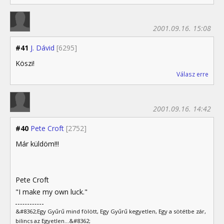
2001.09.16. 15:08
#41
J. Dávid
[6295]
Köszi!
Válasz erre
2001.09.16. 14:42
#40
Pete Croft
[2752]
Már küldöm!!!
Pete Croft
"I make my own luck."
&#8362;Egy Gyűrű mind fölött, Egy Gyűrű kegyetlen, Egy a sötétbe zár,
bilincs az Egyetlen...&#8362;