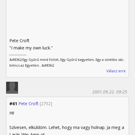
Pete Croft
"I make my own luck."
&#8362;Egy Gyűrű mind fölött, Egy Gyűrű kegyetlen, Egy a sötétbe zár,
bilincs az Egyetlen...&#8362;
Válasz erre
2001.09.22. 09:25
#61
Pete Croft
[2752]
Hi!
Szívesen, elküldöm. Lehet, hogy ma vagy holnap. Ja meg a
Larás Win-Amp-ot.