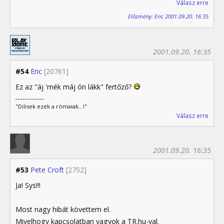
Válasz erre
Előzmény: Eric 2001.09.20. 16:35
2001.09.20. 16:35
#54
Eric
[20761]
Ez az "áj 'mék máj ón lákk" fertőző?
"Dilisek ezek a rómaiak...!"
Válasz erre
2001.09.20. 16:35
#53
Pete Croft
[2752]
Ja! Sys!!!
Most nagy hibát követtem el.
Mivelhogy kapcsolatban vagyok a TR.hu-val.