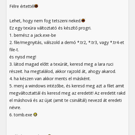
Félre értettél
Lehet, hogy nem fog tetszeni neked.
Ez egy texúra változtató és készítő progri.
1. bemész a jack.exe-be
2. file/megnyitás, válszold a demó *.tr2, *.tr3, vagy *.tr4-et
file-t.
és nyisd meg!
3. látod magad előtt a texúrát, keresd meg a lara ruci
részeit. ha megtalálod, akkor rajzold át, ahogy akarod.
4. ha készen van akkor ments el másként.
5. menj a windows intézőbe, és keresd meg azt a filet amit
megváltoztattál és keresd meg az eredetit! Az eredetit rakd
el máshová és az újat (amit te csináltál) nevezd át eredeti
névre.
6. tomb.exe