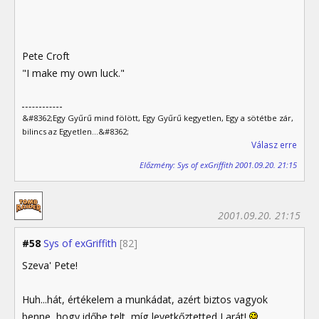
Pete Croft
"I make my own luck."
&#8362;Egy Gyűrű mind fölött, Egy Gyűrű kegyetlen, Egy a sötétbe zár,
bilincs az Egyetlen...&#8362;
Válasz erre
Előzmény: Sys of exGriffith 2001.09.20. 21:15
2001.09.20. 21:15
#58
Sys of exGriffith
[82]
Szeva' Pete!
Huh...hát, értékelem a munkádat, azért biztos vagyok
benne, hogy időbe telt, míg levetkőztetted Larát!