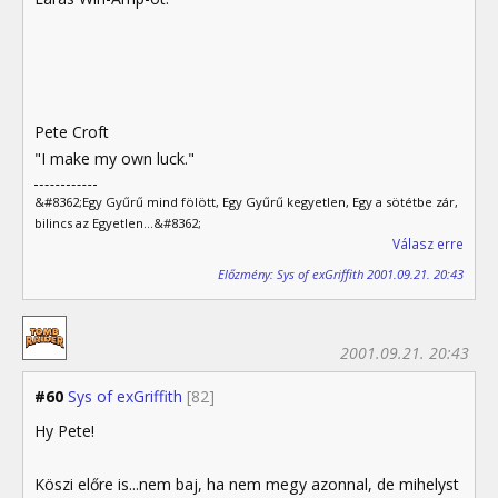
Pete Croft
"I make my own luck."
&#8362;Egy Gyűrű mind fölött, Egy Gyűrű kegyetlen, Egy a sötétbe zár,
bilincs az Egyetlen...&#8362;
Válasz erre
Előzmény: Sys of exGriffith 2001.09.21. 20:43
2001.09.21. 20:43
#60
Sys of exGriffith
[82]
Hy Pete!
Köszi előre is...nem baj, ha nem megy azonnal, de mihelyst