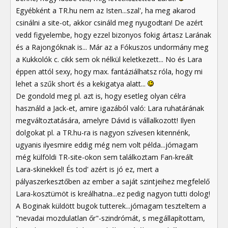
Egyébként a TR.hu nem az Isten...szal', ha meg akarod
csinálni a site-ot, akkor csináld meg nyugodtan! De azért
vedd figyelembe, hogy ezzel bizonyos fokig ártasz Larának
és a Rajongóknak is... Már az a Fókuszos undormány meg
a Kukkolók c. cikk sem ok nélkül keletkezett... No és Lara
éppen attól sexy, hogy max. fantáziálhatsz róla, hogy mi
lehet a szűk short és a kekigatya alatt...
De gondold meg pl. azt is, hogy esetleg olyan célra
használd a Jack-et, amire igazából való: Lara ruhatárának
megváltoztatására, amelyre Dávid is vállalkozott! Ilyen
dolgokat pl. a TR.hu-ra is nagyon szívesen kitennénk,
ugyanis ilyesmire eddig még nem volt példa...jómagam
még külföldi TR-site-okon sem találkoztam Fan-kreált
Lara-skinekkel! És tod' azért is jó ez, mert a
pályaszerkesztőben az ember a saját szintjeihez megfelelő
Lara-kosztümöt is kreálhatna...ez pedig nagyon tutti dolog!
A Boginak küldött bugok tutterek...jómagam teszteltem a
"nevadai mozdulatlan őr"-szindrómát, s megállapítottam,