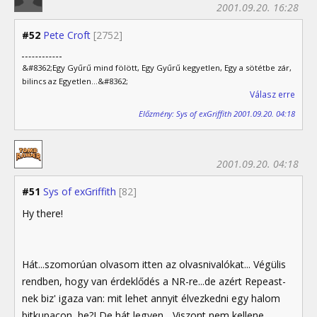
2001.09.20. 16:28
#52
Pete Croft
[2752]
&#8362;Egy Gyűrű mind fölött, Egy Gyűrű kegyetlen, Egy a sötétbe zár,
bilincs az Egyetlen...&#8362;
Válasz erre
Előzmény: Sys of exGriffith 2001.09.20. 04:18
2001.09.20. 04:18
#51
Sys of exGriffith
[82]
Hy there!
Hát...szomorúan olvasom itten az olvasnivalókat... Végülis
rendben, hogy van érdeklődés a NR-re...de azért Repeast-
nek biz' igaza van: mit lehet annyit élvezkedni egy halom
bitkupacon, he?! De hát legyen... Viszont nem kellene,