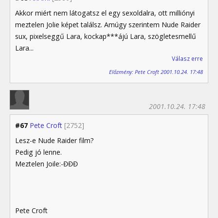
Akkor miért nem látogatsz el egy sexoldalra, ott milliónyi
meztelen Jolie képet találsz. Amúgy szerintem Nude Raider
sux, pixelseggű Lara, kockap***ájú Lara, szögletesmellű
Lara...
Válasz erre
Előzmény: Pete Croft 2001.10.24. 17:48
2001.10.24. 17:48
#67
Pete Croft
[2752]
Lesz-e Nude Raider film?
Pedig jó lenne.
Meztelen Joile:-ĐĐĐ
Pete Croft