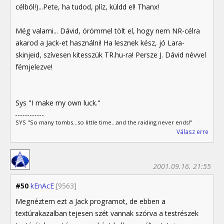
célból!)...Pete, ha tudod, plíz, küldd el! Thanx!
Még valami... Dávid, örömmel tölt el, hogy nem NR-célra
akarod a Jack-et használni! Ha lesznek kész, jó Lara-
skinjeid, szívesen kitesszük TR.hu-ra! Persze J. Dávid névvel
fémjelezve!
Sys "I make my own luck."
SYS "So many tombs...so little time...and the raiding never ends!"
Válasz erre
2001.09.16. 21:55
#50
kEnAcE
[9563]
Megnéztem ezt a Jack programot, de ebben a
textúrakazalban tejesen szét vannak szórva a testrészek