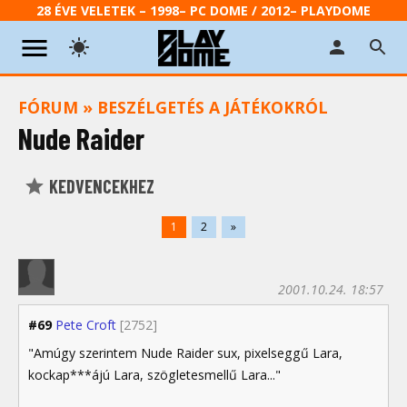
28 ÉVE VELETEK – 1998– PC DOME / 2012– PLAYDOME
FÓRUM
»
BESZÉLGETÉS A JÁTÉKOKRÓL
Nude Raider
KEDVENCEKHEZ
1
2
»
2001.10.24. 18:57
#69
Pete Croft
[2752]
"Amúgy szerintem Nude Raider sux, pixelseggű Lara,
kockap***ájú Lara, szögletesmellű Lara..."