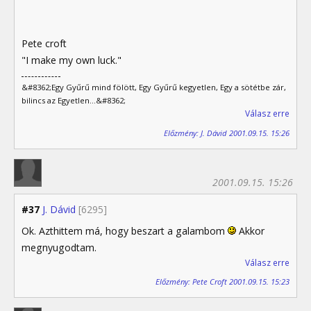
Pete croft
"I make my own luck."
&#8362;Egy Gyűrű mind fölött, Egy Gyűrű kegyetlen, Egy a sötétbe zár,
bilincs az Egyetlen...&#8362;
Válasz erre
Előzmény: J. Dávid 2001.09.15. 15:26
2001.09.15. 15:26
#37
J. Dávid
[6295]
Ok. Azthittem má, hogy beszart a galambom
Akkor
megnyugodtam.
Válasz erre
Előzmény: Pete Croft 2001.09.15. 15:23