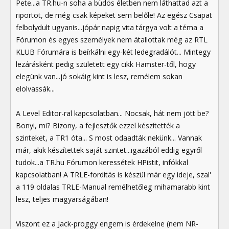
Pete...a TR.hu-n soha a büdös életben nem láthattad azt a
riportot, de még csak képeket sem belőle! Az egész Csapat
felbolydult ugyanis...jópár napig vita tárgya volt a téma a
Fórumon és egyes személyek nem átallottak még az RTL
KLUB Fórumára is beírkálni egy-két ledegradálót... Mintegy
lezárásként pedig született egy cikk Hamster-től, hogy
elegünk van...jó sokáig kint is lesz, remélem sokan
elolvassák...
A Level Editor-ral kapcsolatban... Nocsak, hát nem jött be?
Bonyi, mi? Bizony, a fejlesztők ezzel készítették a
szinteket, a TR1 óta... S most odaadták nekünk... Vannak
már, akik készítettek saját szintet...igazából eddig egyről
tudok...a TR.hu Fórumon keressétek HPistit, infókkal
kapcsolatban! A TRLE-fordítás is készül már egy ideje, szal'
a 119 oldalas TRLE-Manual remélhetőleg mihamarabb kint
lesz, teljes magyarságában!
Viszont ez a Jack-proggy engem is érdekelne (nem NR-