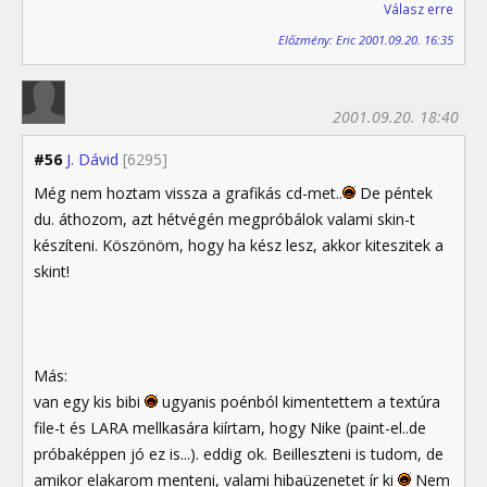
Válasz erre
Előzmény: Eric 2001.09.20. 16:35
2001.09.20. 18:40
#56
J. Dávid
[6295]
Még nem hoztam vissza a grafikás cd-met..
De péntek
du. áthozom, azt hétvégén megpróbálok valami skin-t
készíteni. Köszönöm, hogy ha kész lesz, akkor kiteszitek a
skint!
Más:
van egy kis bibi
ugyanis poénból kimentettem a textúra
file-t és LARA mellkasára kiírtam, hogy Nike (paint-el..de
próbaképpen jó ez is...). eddig ok. Beilleszteni is tudom, de
amikor elakarom menteni, valami hibaüzenetet ír ki
Nem