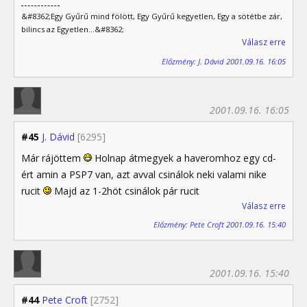
&#8362;Egy Gyűrű mind fölött, Egy Gyűrű kegyetlen, Egy a sötétbe zár,
bilincs az Egyetlen...&#8362;
Válasz erre
Előzmény: J. Dávid 2001.09.16. 16:05
2001.09.16. 16:05
#45
J. Dávid
[6295]
Már rájöttem
Holnap átmegyek a haveromhoz egy cd-
ért amin a PSP7 van, azt avval csinálok neki valami nike
rucit
Majd az 1-2höt csinálok pár rucit
Válasz erre
Előzmény: Pete Croft 2001.09.16. 15:40
2001.09.16. 15:40
#44
Pete Croft
[2752]