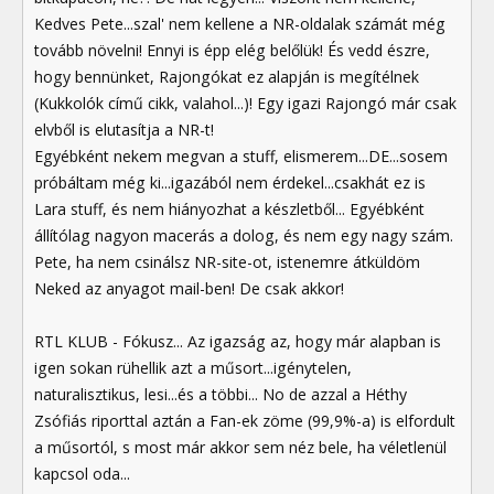
Kedves Pete...szal' nem kellene a NR-oldalak számát még
tovább növelni! Ennyi is épp elég belőlük! És vedd észre,
hogy bennünket, Rajongókat ez alapján is megítélnek
(Kukkolók című cikk, valahol...)! Egy igazi Rajongó már csak
elvből is elutasítja a NR-t!
Egyébként nekem megvan a stuff, elismerem...DE...sosem
próbáltam még ki...igazából nem érdekel...csakhát ez is
Lara stuff, és nem hiányozhat a készletből... Egyébként
állítólag nagyon macerás a dolog, és nem egy nagy szám.
Pete, ha nem csinálsz NR-site-ot, istenemre átküldöm
Neked az anyagot mail-ben! De csak akkor!
RTL KLUB - Fókusz... Az igazság az, hogy már alapban is
igen sokan rühellik azt a műsort...igénytelen,
naturalisztikus, lesi...és a többi... No de azzal a Héthy
Zsófiás riporttal aztán a Fan-ek zöme (99,9%-a) is elfordult
a műsortól, s most már akkor sem néz bele, ha véletlenül
kapcsol oda...