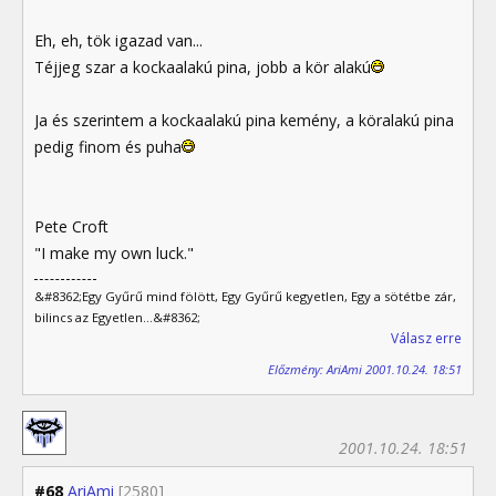
Eh, eh, tök igazad van...
Téjjeg szar a kockaalakú pina, jobb a kör alakú
Ja és szerintem a kockaalakú pina kemény, a köralakú pina
pedig finom és puha
Pete Croft
"I make my own luck."
&#8362;Egy Gyűrű mind fölött, Egy Gyűrű kegyetlen, Egy a sötétbe zár,
bilincs az Egyetlen...&#8362;
Válasz erre
Előzmény: AriAmi 2001.10.24. 18:51
2001.10.24. 18:51
#68
AriAmi
[2580]