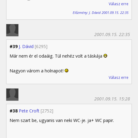
Válasz erre
Előzmény: J. Dávid 2001.09.15. 22:35
2001.09.15. 22:35
#39
J. Dávid
[6295]
Már nem ér el odaáig. Túl nehéz volt a táskája
Nagyon várom a holnapot!
Válasz erre
2001.09.15. 15:28
#38
Pete Croft
[2752]
Nem szart be, ugyanis van neki WC-je. ja+ WC papir.