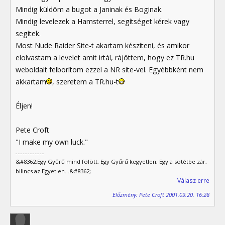
Mindig küldöm a bugot a Janinak és Boginak.
Mindig levelezek a Hamsterrel, segítséget kérek vagy
segítek.
Most Nude Raider Site-t akartam készíteni, és amikor
elolvastam a levelet amit irtál, rájöttem, hogy ez TR.hu
weboldalt felborítom ezzel a NR site-vel. Egyébbként nem
akkartam
, szeretem a TR.hu-t
Éljen!
Pete Croft
"I make my own luck."
&#8362;Egy Gyűrű mind fölött, Egy Gyűrű kegyetlen, Egy a sötétbe zár,
bilincs az Egyetlen...&#8362;
Válasz erre
Előzmény: Pete Croft 2001.09.20. 16:28