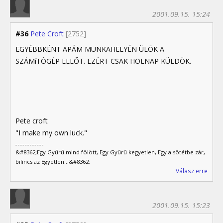
2001.09.15. 15:24
#36
Pete Croft
[2752]
EGYÉBBKÉNT APÁM MUNKAHELYÉN ÜLÖK A
SZÁMíTÓGÉP ELLŐT. EZÉRT CSAK HOLNAP KÜLDÖK.
Pete croft
"I make my own luck."
&#8362;Egy Gyűrű mind fölött, Egy Gyűrű kegyetlen, Egy a sötétbe zár,
bilincs az Egyetlen...&#8362;
Válasz erre
2001.09.15. 15:23