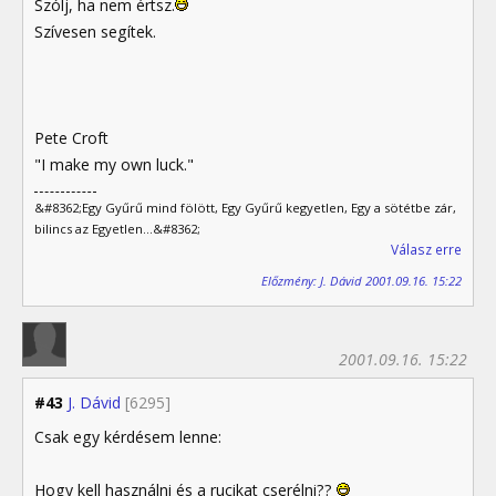
Szólj, ha nem értsz.
Szívesen segítek.
Pete Croft
"I make my own luck."
&#8362;Egy Gyűrű mind fölött, Egy Gyűrű kegyetlen, Egy a sötétbe zár,
bilincs az Egyetlen...&#8362;
Válasz erre
Előzmény: J. Dávid 2001.09.16. 15:22
2001.09.16. 15:22
#43
J. Dávid
[6295]
Csak egy kérdésem lenne:
Hogy kell használni és a rucikat cserélni??