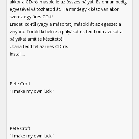
akkor a CD-ről másold le az összes pályát. És onnan pedig
egyesével változhatod át. Ha mindegyik kész van akor
szerez egy üres CD-t!
Eredeti cd-ről (vagy a másoltat) másold át az egészet a
vinyóra. Töröld ki belőle a pályákat és tedd oda azokat a
pályákat amit te készítettél.
Utána tedd fel az üres CD-re.
Instal.....
Pete Croft
"I make my own luck."
Pete Croft
"I make my own luck."