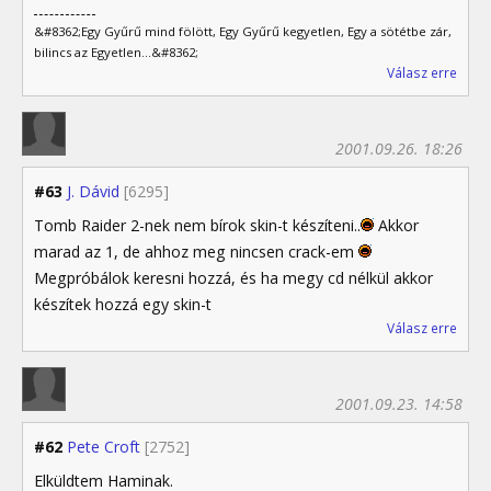
&#8362;Egy Gyűrű mind fölött, Egy Gyűrű kegyetlen, Egy a sötétbe zár,
bilincs az Egyetlen...&#8362;
Válasz erre
2001.09.26. 18:26
#63
J. Dávid
[6295]
Tomb Raider 2-nek nem bírok skin-t készíteni..
Akkor
marad az 1, de ahhoz meg nincsen crack-em
Megpróbálok keresni hozzá, és ha megy cd nélkül akkor
készítek hozzá egy skin-t
Válasz erre
2001.09.23. 14:58
#62
Pete Croft
[2752]
Elküldtem Haminak.