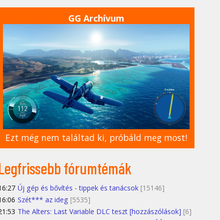
GG Archívum
Ezt még nem találtad ki, próbáld meg most!
Legfrissebb fórumtémák
16:27
Új gép és bővítés - tippek és tanácsok
[15146]
16:06
Szét*** az ideg
[5535]
21:53
The Alters: Last Variable DLC teszt [hozzászólások]
[6]