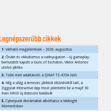
Legnépszerűbb cikkek
1.
Várható megjelenések – 2026. augusztus
2.
Őrület és okkultizmus a vadnyugaton – új gameplay-
bemutatót kapott a Guns of Eschaton, Viktor Antonov
utolsó játéka
3.
Több mint adattároló: a QNAP TS-473A NAS
4.
Míg a világ a lemezes játékok eltűnésétől tart, a
Ziggurat Interactive épp most jelentette be a majd’ 30
éves KKnD új dobozos kiadását
5.
Cyberpunk diorámákat alkothatsz a Midnight
Momentsben