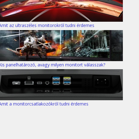
Amit az ultraszéles monitorokról tudni érdemes
Kis panelhatározó, avagy milyen monitort válasszak?
Amit a monitorcsatlakozókról tudni érdemes