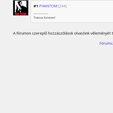
#1
PHANTOM
[244]
Trance forever!
A fórumon szereplő hozzászólások olvasóink véleményét tü
Fórums