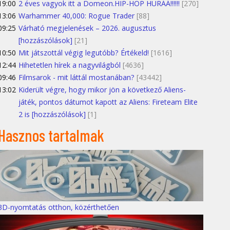
19:00
2 éves vagyok itt a Domeon.HIP-HOP HURÁÁ!!!!!!
[270]
13:06
Warhammer 40,000: Rogue Trader
[88]
09:25
Várható megjelenések – 2026. augusztus
[hozzászólások]
[21]
10:50
Mit játszottál végig legutóbb? Értékeld!
[1616]
12:44
Hihetetlen hírek a nagyvilágból
[4636]
09:46
Filmsarok - mit láttál mostanában?
[43442]
13:02
Kiderült végre, hogy mikor jön a következő Aliens-
játék, pontos dátumot kapott az Aliens: Fireteam Elite
2 is [hozzászólások]
[1]
Hasznos tartalmak
3D-nyomtatás otthon, közérthetően