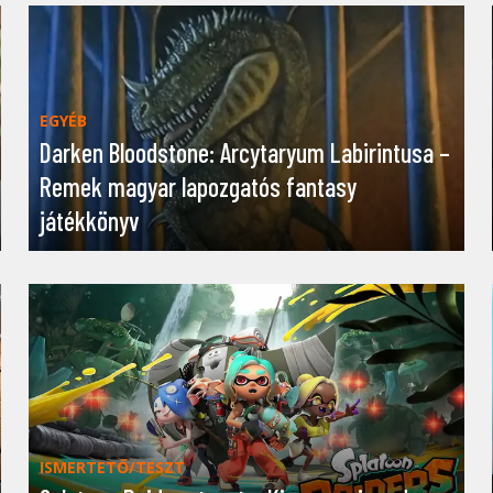
EGYÉB
Darken Bloodstone: Arcytaryum Labirintusa –
Remek magyar lapozgatós fantasy
játékkönyv
ISMERTETŐ/TESZT