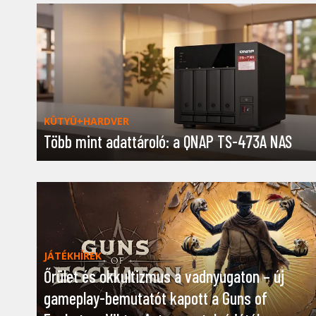
KÜTYÜ+HARDVER
Több mint adattároló: a QNAP TS-473A NAS
JÁTÉKHÍREK
Őrület és okkultizmus a vadnyugaton – új
gameplay-bemutatót kapott a Guns of