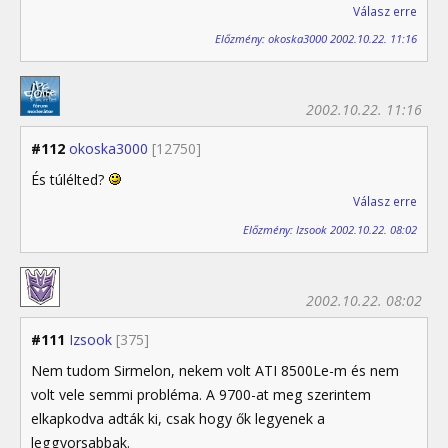
Válasz erre
Előzmény: okoska3000 2002.10.22. 11:16
2002.10.22. 11:16
#112
okoska3000
[12750]
És túlélted?
Válasz erre
Előzmény: Izsook 2002.10.22. 08:02
2002.10.22. 08:02
#111
Izsook
[375]
Nem tudom Sirmelon, nekem volt ATI 8500Le-m és nem
volt vele semmi probléma. A 9700-at meg szerintem
elkapkodva adták ki, csak hogy ők legyenek a
leggyorsabbak.