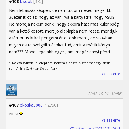
#108
Izsook
[375]
Nem lebaszás képpen, de nem tudom neked megér kb
30ezer ft-ot az, hogy az van írva a kártyádra, hogy ASUS!
Ne mondja nekem senki, hogy akkora hatalmas különbség
van a kettő között, mert jó alaplapba nem rossz, mondjuk
azért ott is ki kell pengetni érte több manit, de VGA-ban
milyen extra szolgáltatásokat tud, amit a másik kártya
nem??? Mondj legalább egyet, ami megér ennyi pénzt!
"..Na csá gyíkok Én leléptem, nekem a beszélő szar már egy kicsit
sok..." Erik Cartman South Park
Válasz erre
2002.10.21. 10:56
#107
okoska3000
[12750]
NEM
Válasz erre
Előzmény: Izsook 2002.10.21. 10:43