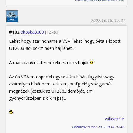
2002.10.18. 17:37
#102
okoska3000
[12750]
Lehet hogy szar noname a VGA, lehet, hogy béta a lopott
UT2003-ad, sokminden baj lehet...
A márkás nVidia termékeknek nincs bajuk
Az én VGA-mal speciel egy textúra hibát, fagyást, vagy
akármilyen hibát nem találtam, pedíg elég sok gamát
megnézek (köztük az UT2003 demóját, ami
gyönyörűszépen siklik rajta)...
Válasz erre
Előzmény: Izsook 2002.10.18. 07:42