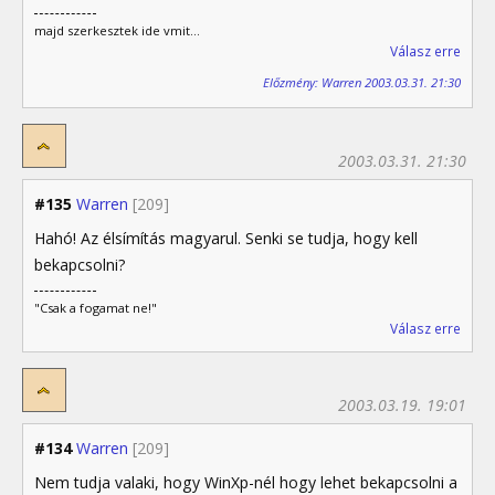
majd szerkesztek ide vmit...
Válasz erre
Előzmény: Warren 2003.03.31. 21:30
2003.03.31. 21:30
#135
Warren
[209]
Hahó! Az élsímítás magyarul. Senki se tudja, hogy kell
bekapcsolni?
"Csak a fogamat ne!"
Válasz erre
2003.03.19. 19:01
#134
Warren
[209]
Nem tudja valaki, hogy WinXp-nél hogy lehet bekapcsolni a