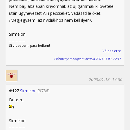
Nem baj, általában kinyomnak az uj gammák kijövetele
után ugynevezett ATi peccseket, vadászd le őket.
/Megjegyzem, az nVidiákhoz nem kell ilyen/.
Sirmelon
Si vis pacem, para bellum!
Válasz erre
Előzmény: makogo sünkutya 2003.01.09. 22:17
2003.01.13. 17:36
#127
Sirmelon
[9786]
Dute-n...
)
Sirmelon