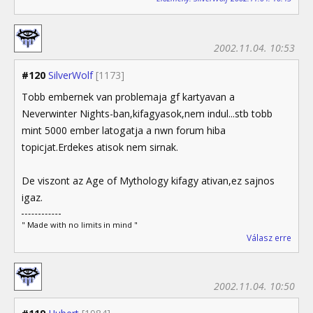
2002.11.04. 10:53
#120
SilverWolf
[1173]
Tobb embernek van problemaja gf kartyavan a
Neverwinter Nights-ban,kifagyasok,nem indul...stb tobb
mint 5000 ember latogatja a nwn forum hiba
topicjat.Erdekes atisok nem sirnak.
De viszont az Age of Mythology kifagy ativan,ez sajnos
igaz.
" Made with no limits in mind "
Válasz erre
2002.11.04. 10:50