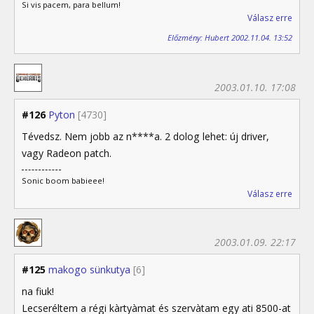
Si vis pacem, para bellum!
Válasz erre
Előzmény: Hubert 2002.11.04. 13:52
2003.01.10. 17:08
#126
Pyton
[4730]
Tévedsz. Nem jobb az n****a. 2 dolog lehet: új driver,
vagy Radeon patch.
Sonic boom babieee!
Válasz erre
2003.01.09. 22:17
#125
makogo sünkutya
[6]
na fiuk!
Lecseréltem a régi kàrtyàmat és szervàtam egy ati 8500-at