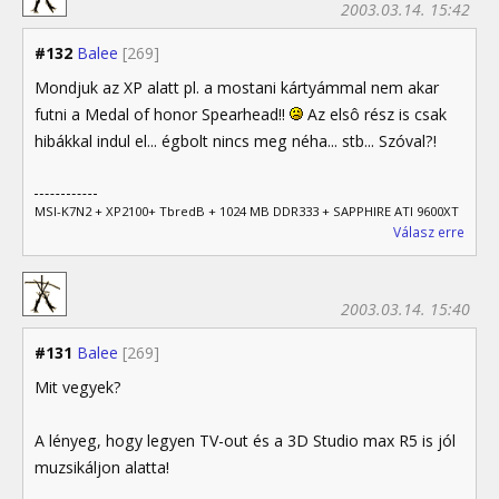
2003.03.14. 15:42
#132
Balee
[269]
Mondjuk az XP alatt pl. a mostani kártyámmal nem akar
futni a Medal of honor Spearhead!!
Az elsô rész is csak
hibákkal indul el... égbolt nincs meg néha... stb... Szóval?!
MSI-K7N2 + XP2100+ TbredB + 1024 MB DDR333 + SAPPHIRE ATI 9600XT
Válasz erre
2003.03.14. 15:40
#131
Balee
[269]
Mit vegyek?
A lényeg, hogy legyen TV-out és a 3D Studio max R5 is jól
muzsikáljon alatta!