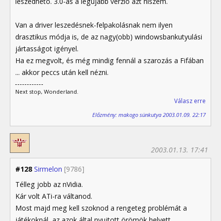
leszedhetõ. 3.0-ás a legújabb verzió azt hiszem.
Van a driver leszedésnek-felpakolásnak nem ilyen
drasztikus módja is, de az nagy(obb) windowsbankutyulási
jártasságot igényel.
Ha ez megvolt, és még mindig fennál a szarozás a Fifában
... akkor peccs után kell nézni.
Next stop, Wonderland.
Válasz erre
Előzmény: makogo sünkutya 2003.01.09. 22:17
2003.01.13. 17:41
#128
Sirmelon
[9786]
Télleg jobb az nVidia.
Kár volt ATi-ra váltanod.
Most majd meg kell szoknod a rengeteg problémát a
játékoknál, az azok által nyujtott örömök helyett.