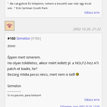
"..Na csá gyíkok Én leléptem, nekem a beszélő szar már egy kicsit
sok..." Erik Cartman South Park
Válasz erre
2002.10.20. 21:22
#103
Sirmelon
[9786]
zsoo:
Éppen mert ismerem.
Ha olyan tökléletes, akkor miért kellett pl. a NOLF2-höz ATi
patch-et kiadni, he?
Bezzeg nVidia pecss nincs, mert nem is kell!
Sirmelon
Si vis pacem, para bellum!
Válasz erre
Előzmény: zsoo 2002.10.18. 17:05