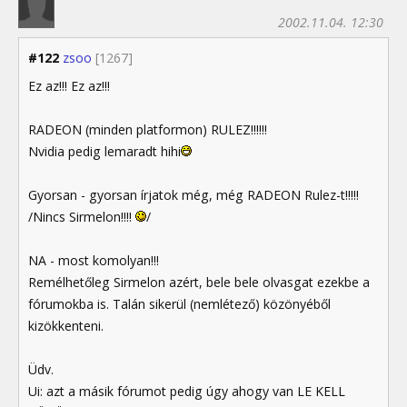
2002.11.04. 12:30
#122
zsoo
[1267]
Ez az!!! Ez az!!!
RADEON (minden platformon) RULEZ!!!!!!
Nvidia pedig lemaradt hihi
Gyorsan - gyorsan írjatok még, még RADEON Rulez-t!!!!!
/Nincs Sirmelon!!!!
/
NA - most komolyan!!!
Remélhetőleg Sirmelon azért, bele bele olvasgat ezekbe a
fórumokba is. Talán sikerül (nemlétező) közönyéből
kizökkenteni.
Üdv.
Ui: azt a másik fórumot pedig úgy ahogy van LE KELL