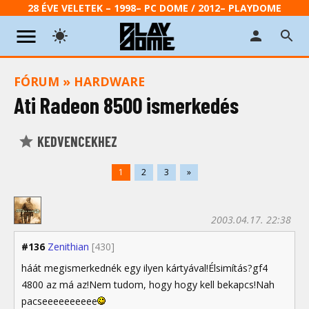
28 ÉVE VELETEK – 1998– PC DOME / 2012– PLAYDOME
FÓRUM
»
HARDWARE
Ati Radeon 8500 ismerkedés
KEDVENCEKHEZ
1
2
3
»
2003.04.17. 22:38
#136
Zenithian
[430]
háát megismerkednék egy ilyen kártyával!Élsimítás?gf4
4800 az má az!Nem tudom, hogy hogy kell bekapcs!Nah
pacseeeeeeeeee