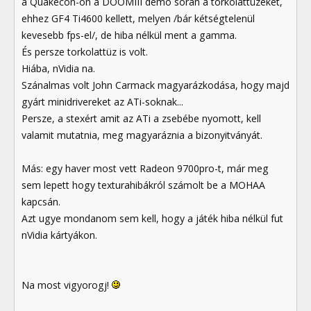
a Quakecon-on a DOOMIII demó során a torkolattüzeket,
ehhez GF4 Ti4600 kellett, melyen /bár kétségtelenül
kevesebb fps-el/, de hiba nélkül ment a gamma.
És persze torkolattüz is volt.
Hiába, nVidia na.
Szánalmas volt John Carmack magyarázkodása, hogy majd
gyárt minidrivereket az ATi-soknak...
Persze, a stexért amit az ATi a zsebébe nyomott, kell
valamit mutatnia, meg magyaráznia a bizonyitványát.
Más: egy haver most vett Radeon 9700pro-t, már meg
sem lepett hogy texturahibákról számolt be a MOHAA
kapcsán.
Azt ugye mondanom sem kell, hogy a játék hiba nélkül fut
nVidia kártyákon.
Na most vigyorogj!