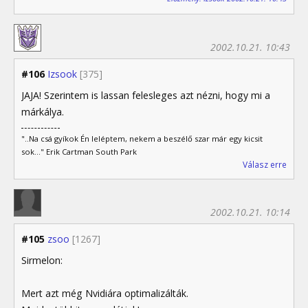
2002.10.21. 10:43
#106
Izsook
[375]
JAJA! Szerintem is lassan felesleges azt nézni, hogy mi a
márkálya.
"..Na csá gyíkok Én leléptem, nekem a beszélő szar már egy kicsit
sok..." Erik Cartman South Park
Válasz erre
2002.10.21. 10:14
#105
zsoo
[1267]
Sirmelon:
Mert azt még Nvidiára optimalizálták.