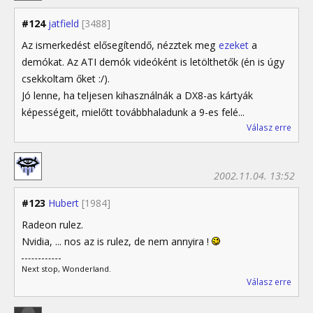
#124
jatfield
[3488]
Az ismerkedést elősegítendő, nézztek meg
ezeket
a
demókat. Az ATI demók videóként is letölthetők (én is úgy
csekkoltam őket :/).
Jó lenne, ha teljesen kihasználnák a DX8-as kártyák
képességeit, mielőtt továbbhaladunk a 9-es felé...
Válasz erre
2002.11.04. 13:52
#123
Hubert
[1984]
Radeon rulez.
Nvidia, ... nos az is rulez, de nem annyira !
Next stop, Wonderland.
Válasz erre