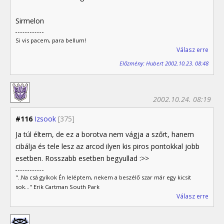
Sirmelon
Si vis pacem, para bellum!
Válasz erre
Előzmény: Hubert 2002.10.23. 08:48
2002.10.24. 08:19
#116
Izsook
[375]
Ja túl éltem, de ez a borotva nem vágja a szőrt, hanem
cibálja és tele lesz az arcod ilyen kis piros pontokkal jobb
esetben. Rosszabb esetben begyullad :>>
"..Na csá gyíkok Én leléptem, nekem a beszélő szar már egy kicsit
sok..." Erik Cartman South Park
Válasz erre