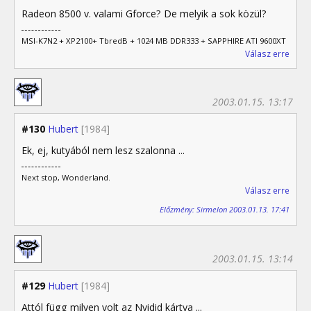
Radeon 8500 v. valami Gforce? De melyik a sok közül?
MSI-K7N2 + XP2100+ TbredB + 1024 MB DDR333 + SAPPHIRE ATI 9600XT
Válasz erre
2003.01.15. 13:17
#130
Hubert
[1984]
Ek, ej, kutyából nem lesz szalonna ...
Next stop, Wonderland.
Válasz erre
Előzmény: Sirmelon 2003.01.13. 17:41
2003.01.15. 13:14
#129
Hubert
[1984]
Attól függ milyen volt az Nvidid kártya ...