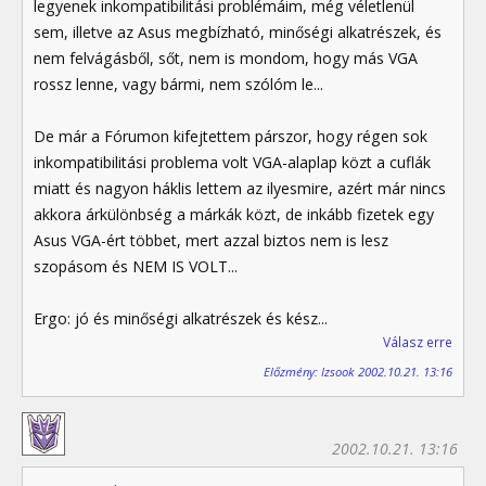
legyenek inkompatibilitási problémáim, még véletlenül
sem, illetve az Asus megbízható, minőségi alkatrészek, és
nem felvágásből, sőt, nem is mondom, hogy más VGA
rossz lenne, vagy bármi, nem szólóm le...
De már a Fórumon kifejtettem párszor, hogy régen sok
inkompatibilitási problema volt VGA-alaplap közt a cuflák
miatt és nagyon háklis lettem az ilyesmire, azért már nincs
akkora árkülönbség a márkák közt, de inkább fizetek egy
Asus VGA-ért többet, mert azzal biztos nem is lesz
szopásom és NEM IS VOLT...
Ergo: jó és minőségi alkatrészek és kész...
Válasz erre
Előzmény: Izsook 2002.10.21. 13:16
2002.10.21. 13:16