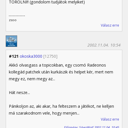
TÖRÖLNI!! (gondolom tudjátok melyiket)
zsoo
Válasz erre
2002.11.04. 10:54
#121
okoska3000
[12750]
Akkó olvasgass a topicokban, egy csomó Radeonos
kollegád patchek után kurkászik és helpet kér, mert nem
megy ez, nem megy az...
Hát nesze...
Pánikoljon az, aki akar, ha felteszem a játékot, ne kelljen
má szarakodnom vele, hogy menjen...
Válasz erre
Előzmény: SilverWolf 2002.11.04. 10:45