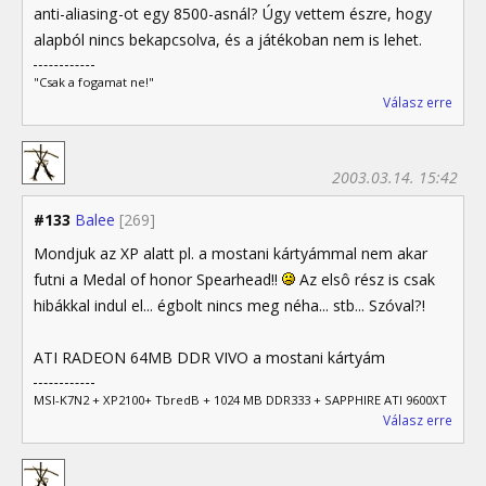
anti-aliasing-ot egy 8500-asnál? Úgy vettem észre, hogy
alapból nincs bekapcsolva, és a játékoban nem is lehet.
"Csak a fogamat ne!"
Válasz erre
2003.03.14. 15:42
#133
Balee
[269]
Mondjuk az XP alatt pl. a mostani kártyámmal nem akar
futni a Medal of honor Spearhead!!
Az elsô rész is csak
hibákkal indul el... égbolt nincs meg néha... stb... Szóval?!
ATI RADEON 64MB DDR VIVO a mostani kártyám
MSI-K7N2 + XP2100+ TbredB + 1024 MB DDR333 + SAPPHIRE ATI 9600XT
Válasz erre