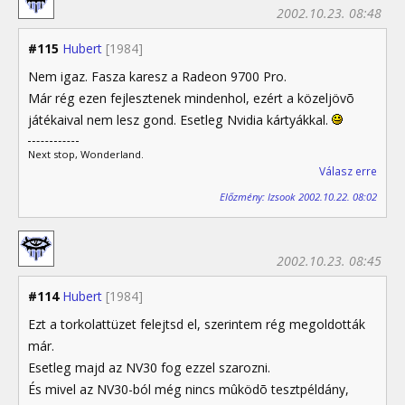
2002.10.23. 08:48
#115
Hubert
[1984]
Nem igaz. Fasza karesz a Radeon 9700 Pro.
Már rég ezen fejlesztenek mindenhol, ezért a közeljövõ
játékaival nem lesz gond. Esetleg Nvidia kártyákkal.
Next stop, Wonderland.
Válasz erre
Előzmény: Izsook 2002.10.22. 08:02
2002.10.23. 08:45
#114
Hubert
[1984]
Ezt a torkolattüzet felejtsd el, szerintem rég megoldották
már.
Esetleg majd az NV30 fog ezzel szarozni.
És mivel az NV30-ból még nincs mûködõ tesztpéldány,