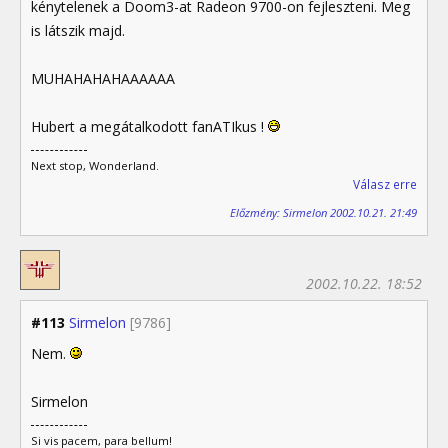
kénytelenek a Doom3-at Radeon 9700-on fejleszteni. Meg
is látszik majd.
MUHAHAHAHAAAAAA
Hubert a megátalkodott fanATIkus !
Next stop, Wonderland.
Válasz erre
Előzmény: Sirmelon 2002.10.21. 21:49
2002.10.22. 18:52
#113
Sirmelon
[9786]
Nem.
Sirmelon
Si vis pacem, para bellum!