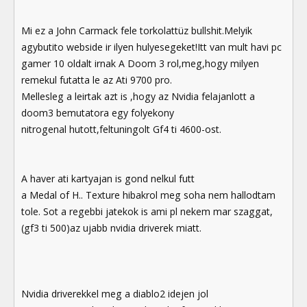
Mi ez a John Carmack fele torkolattüz bullshit.Melyik
agybutito webside ir ilyen hulyesegeket!Itt van mult havi pc
gamer 10 oldalt irnak A Doom 3 rol,meg,hogy milyen
remekul futatta le az Ati 9700 pro.
Mellesleg a leirtak azt is ,hogy az Nvidia felajanlott a
doom3 bemutatora egy folyekony
nitrogenal hutott,feltuningolt Gf4 ti 4600-ost.
A haver ati kartyajan is gond nelkul futt
a Medal of H.. Texture hibakrol meg soha nem hallodtam
tole. Sot a regebbi jatekok is ami pl nekem mar szaggat,
(gf3 ti 500)az ujabb nvidia driverek miatt.
Nvidia driverekkel meg a diablo2 idejen jol