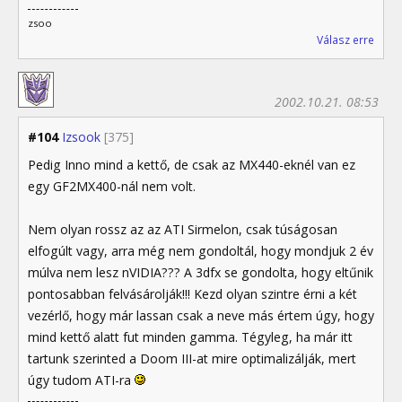
zsoo
Válasz erre
2002.10.21. 08:53
#104
Izsook
[375]
Pedig Inno mind a kettő, de csak az MX440-eknél van ez
egy GF2MX400-nál nem volt.
Nem olyan rossz az az ATI Sirmelon, csak túságosan
elfogúlt vagy, arra még nem gondoltál, hogy mondjuk 2 év
múlva nem lesz nVIDIA??? A 3dfx se gondolta, hogy eltűnik
pontosabban felvásárolják!!! Kezd olyan szintre érni a két
vezérlő, hogy már lassan csak a neve más értem úgy, hogy
mind kettő alatt fut minden gamma. Tégyleg, ha már itt
tartunk szerinted a Doom III-at mire optimalizálják, mert
úgy tudom ATI-ra