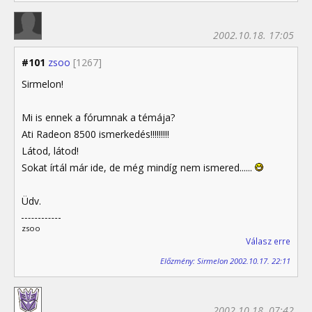
2002.10.18. 17:05
#101
zsoo
[1267]
Sirmelon!
Mi is ennek a fórumnak a témája?
Ati Radeon 8500 ismerkedés!!!!!!!!!
Látod, látod!
Sokat írtál már ide, de még mindíg nem ismered......
Üdv.
zsoo
Válasz erre
Előzmény: Sirmelon 2002.10.17. 22:11
2002.10.18. 07:42