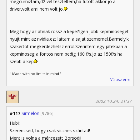
megcumiztam,d2 vel teszteltem,ha futott akkor jo a
driver,volt ami nem volt jo.
Meg hogy az atinak rossz a kepe?Igen jobb kepminoseget
nyujt mint az nvidia,ezt lattam a sajat szememel.Barmelyik
szakertot megkerdezhetsz errol.Szerintem egy jatekban a
kepminoseg a fontos nem pedig 160 f/s.Jo az 150f/s ha
szebb a kep
" Made with no limits in mind "
Válasz erre
2002.10.24. 21:37
#117
Sirmelon
[9786]
Hubi:
Szerencséd, hogy csak viccnek szántad!
Ment is volna a mérgezett Borsodi!