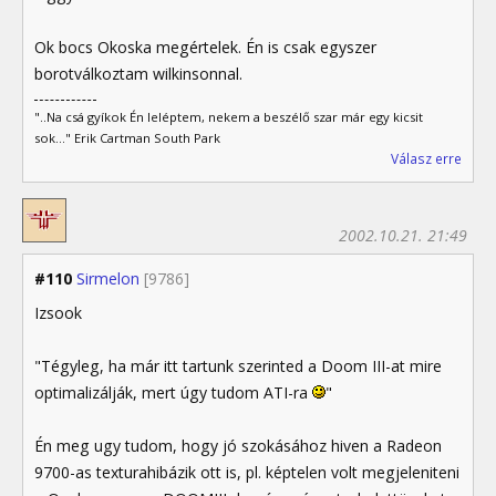
Ok bocs Okoska megértelek. Én is csak egyszer
borotválkoztam wilkinsonnal.
"..Na csá gyíkok Én leléptem, nekem a beszélő szar már egy kicsit
sok..." Erik Cartman South Park
Válasz erre
2002.10.21. 21:49
#110
Sirmelon
[9786]
Izsook
"Tégyleg, ha már itt tartunk szerinted a Doom III-at mire
optimalizálják, mert úgy tudom ATI-ra
"
Én meg ugy tudom, hogy jó szokásához hiven a Radeon
9700-as texturahibázik ott is, pl. képtelen volt megjeleniteni