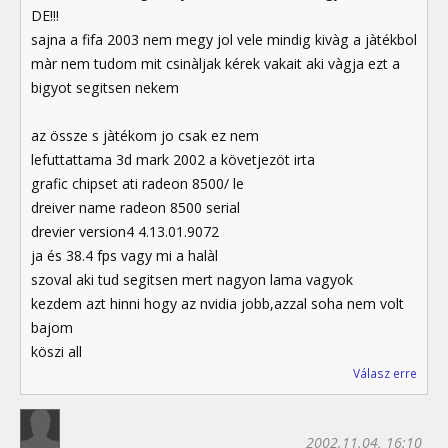
DE!!!
sajna a fifa 2003 nem megy jol vele mindig kivàg a jàtékbol
màr nem tudom mit csinàljak kérek vakait aki vàgja ezt a
bigyot segitsen nekem
az össze s jàtékom jo csak ez nem
lefuttattama 3d mark 2002 a követjezöt irta
grafic chipset ati radeon 8500/ le
dreiver name radeon 8500 serial
drevier version4 4.13.01.9072
ja és 38.4 fps vagy mi a halàl
szoval aki tud segitsen mert nagyon lama vagyok
kezdem azt hinni hogy az nvidia jobb,azzal soha nem volt
bajom
köszi all
Válasz erre
2002.11.04. 16:10