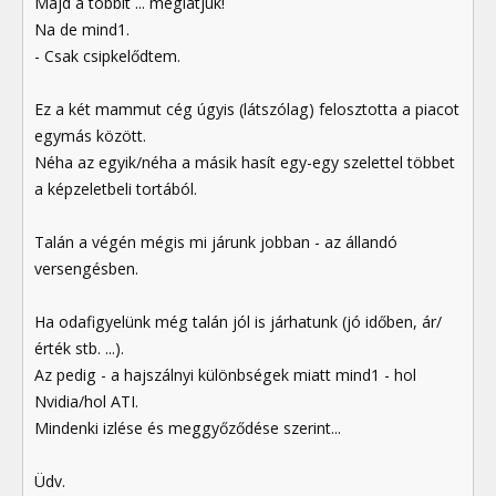
Majd a többit ... meglátjuk!
Na de mind1.
- Csak csipkelődtem.
Ez a két mammut cég úgyis (látszólag) felosztotta a piacot
egymás között.
Néha az egyik/néha a másik hasít egy-egy szelettel többet
a képzeletbeli tortából.
Talán a végén mégis mi járunk jobban - az állandó
versengésben.
Ha odafigyelünk még talán jól is járhatunk (jó időben, ár/
érték stb. ...).
Az pedig - a hajszálnyi különbségek miatt mind1 - hol
Nvidia/hol ATI.
Mindenki izlése és meggyőződése szerint...
Üdv.