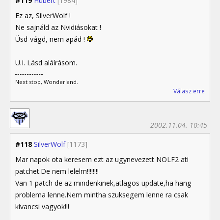
#119
Hubert
[1984]
Ez az, SilverWolf !
Ne sajnáld az Nvidiásokat !
Üsd-vágd, nem apád !
U.I. Lásd aláírásom.
Next stop, Wonderland.
Válasz erre
2002.11.04. 10:45
#118
SilverWolf
[1173]
Mar napok ota keresem ezt az ugynevezett NOLF2 ati
patchet.De nem lelelm!!!!!!!!
Van 1 patch de az mindenkinek,atlagos update,ha hang
problema lenne.Nem mintha szuksegem lenne ra csak
kivancsi vagyok!!!