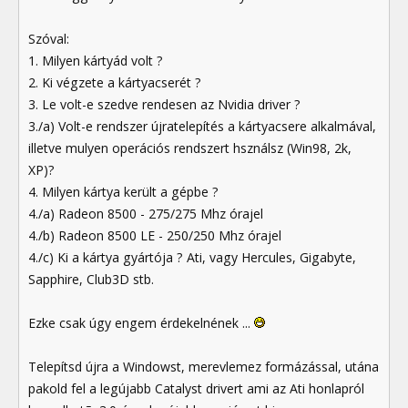
Szóval:
1. Milyen kártyád volt ?
2. Ki végzete a kártyacserét ?
3. Le volt-e szedve rendesen az Nvidia driver ?
3./a) Volt-e rendszer újratelepítés a kártyacsere alkalmával,
illetve mulyen operációs rendszert hsználsz (Win98, 2k,
XP)?
4. Milyen kártya került a gépbe ?
4./a) Radeon 8500 - 275/275 Mhz órajel
4./b) Radeon 8500 LE - 250/250 Mhz órajel
4./c) Ki a kártya gyártója ? Ati, vagy Hercules, Gigabyte,
Sapphire, Club3D stb.
Ezke csak úgy engem érdekelnének ...
Telepítsd újra a Windowst, merevlemez formázással, utána
pakold fel a legújabb Catalyst drivert ami az Ati honlapról