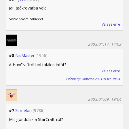
Ja! Játékrovatba vele!
Sonic boom babieee!
Válasz erre
2003.01.17. 14:02
#8
NisMaster
[1956]
A HunCraftról hol találok infót?
Válasz erre
Előzmény: Sirmelon 2003.01.09. 19:04
2003.01.09. 19:04
#7
Sirmelon
[9786]
Mit gondolsz a StarCraft-ról?