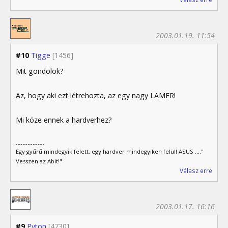
2003.01.19. 11:54
#10
Tigge
[1456]
Mit gondolok?
Az, hogy aki ezt létrehozta, az egy nagy LAMER!
Mi köze ennek a hardverhez?
Egy gyűrű mindegyik felett, egy hardver mindegyiken felül! ASUS ...."
Vesszen az Abit!"
Válasz erre
2003.01.17. 16:16
#9
Pyton
[4730]