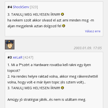
#4
ShockServ
[323]
3. TANULJ MEG HELYESEN ÍRNI!!!!
ha nekem szolt akkor olvasd el azt ami minden msg -m
aljan megjelenik aztan dolgozd fel
Válasz erre
2003.01.09. 17:05
#3
xeLaR
[4247]
1. Mi a f*szért a Hardware rovatba kell rakni egy ilyen
topicot?
2. Ha rendes helyre raktad volna, akkor meg rákereshettél
volna, hogy volt-e már ilyen topic (és sztem volt)...
3. TANULJ MEG HELYESEN ÍRNI!!!!
Amúgy jó stratégiai játék...és nem is utáltam meg.