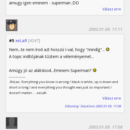
amugy igen eminem - superman ;DD
Válasz erre
2003.01.09. 17:11
#5
xeLaR
[4247]
Nem...te nem írod azt hosszú í-val, hogy "mindíg"...
A topic indítójának tűztem a véleményemet...
Amúgy jó az aláírásod...Eminem-Superman?
-ReLax- Everything you know is wrong / black is white, up is down and
short is long / and everything you thought was just so important /
doesn't matter... -xeLaR-
Válasz erre
Előzmény: ShockServ 2003.01.09. 17:08
2003.01.09. 17:08