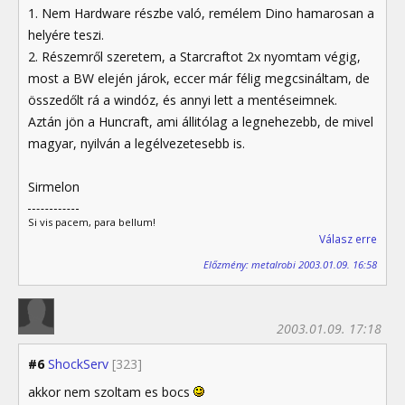
1. Nem Hardware részbe való, remélem Dino hamarosan a
helyére teszi.
2. Részemről szeretem, a Starcraftot 2x nyomtam végig,
most a BW elején járok, eccer már félig megcsináltam, de
összedőlt rá a windóz, és annyi lett a mentéseimnek.
Aztán jön a Huncraft, ami állitólag a legnehezebb, de mivel
magyar, nyilván a legélvezetesebb is.
Sirmelon
Si vis pacem, para bellum!
Válasz erre
Előzmény: metalrobi 2003.01.09. 16:58
2003.01.09. 17:18
#6
ShockServ
[323]
akkor nem szoltam es bocs