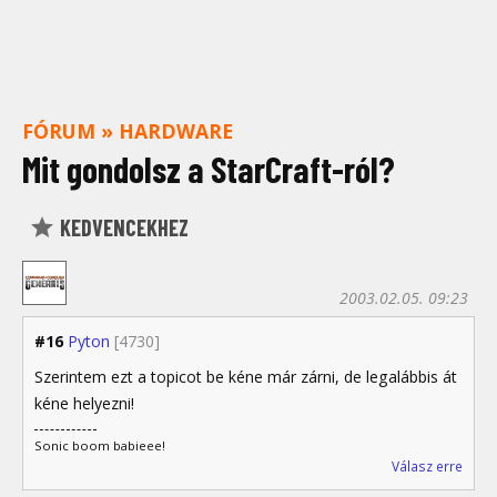
FÓRUM
»
HARDWARE
Mit gondolsz a StarCraft-ról?
KEDVENCEKHEZ
2003.02.05. 09:23
#16
Pyton
[4730]
Szerintem ezt a topicot be kéne már zárni, de legalábbis át
kéne helyezni!
Sonic boom babieee!
Válasz erre