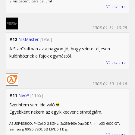
Si vis pacem, para bellum!
Válasz erre
2003.01.31. 10:29
#12
NisMaster
[1956]
A StarCraftban az a nagyon jó, hogy szinte teljesen
különböznek a fajok egymástól.
Válasz erre
2003.01.30. 14:16
#11
Neo*
[1165]
Szerintem sem ide való.
Egyébként nekem az egyik kedvenc stratégiám.
ASUSP4S800D, P4Cel.D 2.8GHz, 2x256(400) DualDDR, Inno3D 6600 GT,
Samsung 80GB 7200, SB LIVE 5.1 Dig.
Válasz erre