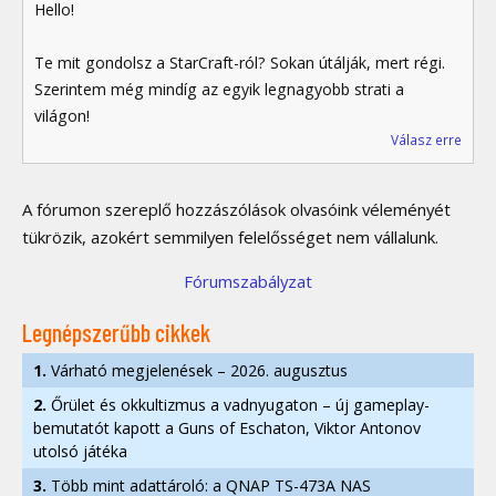
Hello!
Te mit gondolsz a StarCraft-ról? Sokan útálják, mert régi.
Szerintem még mindíg az egyik legnagyobb strati a
világon!
Válasz erre
A fórumon szereplő hozzászólások olvasóink véleményét
tükrözik, azokért semmilyen felelősséget nem vállalunk.
Fórumszabályzat
Legnépszerűbb cikkek
1.
Várható megjelenések – 2026. augusztus
2.
Őrület és okkultizmus a vadnyugaton – új gameplay-
bemutatót kapott a Guns of Eschaton, Viktor Antonov
utolsó játéka
3.
Több mint adattároló: a QNAP TS-473A NAS