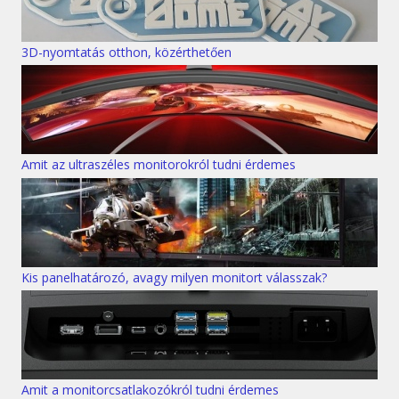
3D-nyomtatás otthon, közérthetően
Amit az ultraszéles monitorokról tudni érdemes
Kis panelhatározó, avagy milyen monitort válasszak?
Amit a monitorcsatlakozókról tudni érdemes