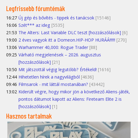
Legfrissebb fórumtémák
16:27
Új gép és bővítés - tippek és tanácsok
[15146]
16:06
Szét*** az ideg
[5535]
21:53
The Alters: Last Variable DLC teszt [hozzászólások]
[6]
19:00
2 éves vagyok itt a Domeon.HIP-HOP HURÁÁ!!!!!!
[270]
13:06
Warhammer 40,000: Rogue Trader
[88]
09:25
Várható megjelenések – 2026. augusztus
[hozzászólások]
[21]
10:50
Mit játszottál végig legutóbb? Értékeld!
[1616]
12:44
Hihetetlen hírek a nagyvilágból
[4636]
09:46
Filmsarok - mit láttál mostanában?
[43442]
13:02
Kiderült végre, hogy mikor jön a következő Aliens-játék,
pontos dátumot kapott az Aliens: Fireteam Elite 2 is
[hozzászólások]
[1]
Hasznos tartalmak