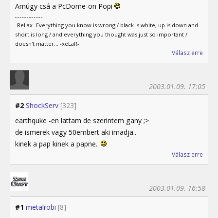
Amúgy csá a PcDome-on Popi
-ReLax- Everything you know is wrong / black is white, up is down and
short is long / and everything you thought was just so important /
doesn't matter... -xeLaR-
Válasz erre
2003.01.09. 17:05
#2
ShockServ
[323]
earthquke -en lattam de szerintem gany ;>
de ismerek vagy 50embert aki imadja..
kinek a pap kinek a papne..
Válasz erre
2003.01.09. 16:58
#1
metalrobi
[8]