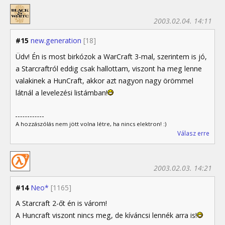
2003.02.04. 14:11
#15
new.generation
[18]
Üdv! Én is most birkózok a WarCraft 3-mal, szerintem is jó,
a Starcraftról eddig csak hallottam, viszont ha meg lenne
valakinek a HunCraft, akkor azt nagyon nagy örömmel
látnál a levelezési listámban!
A hozzászólás nem jött volna létre, ha nincs elektron! :)
Válasz erre
2003.02.03. 14:21
#14
Neo*
[1165]
A Starcraft 2-őt én is várom!
A Huncraft viszont nincs meg, de kíváncsi lennék arra is!