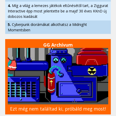
4.
Míg a világ a lemezes játékok eltűnésétől tart, a Ziggurat
Interactive épp most jelentette be a majd’ 30 éves KKnD új
dobozos kiadását
5.
Cyberpunk diorámákat alkothatsz a Midnight
Momentsben
GG Archívum
Ezt még nem találtad ki, próbáld meg most!