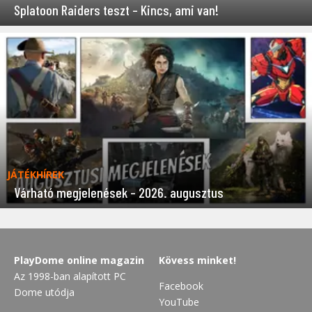
Splatoon Raiders teszt – Kincs, ami van!
JÁTÉKHÍREK
Várható megjelenések – 2026. augusztus
PlayDome online magazin
Kövess minket!
Az 1998-ban alapított PC
Facebook
Dome utódja
YouTube