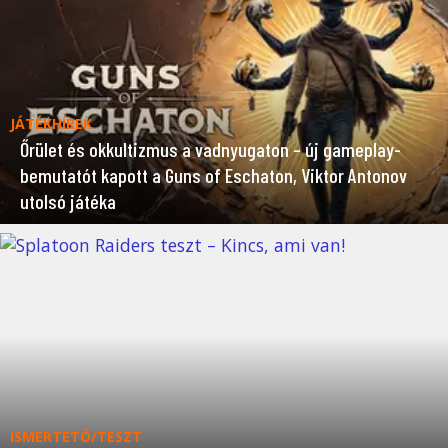
JÁTÉKHÍREK
Őrület és okkultizmus a vadnyugaton – új gameplay-
bemutatót kapott a Guns of Eschaton, Viktor Antonov
utolsó játéka
ISMERTETŐ/TESZT