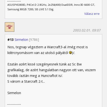
ASUSP4S800D, P4Cel.D 2.8GHz, 2x256(400) DualDDR, Inno3D 6600 GT,
Samsung 80GB 7200, SB LIVE 5.1 Dig.
Válasz erre
2003.02.01. 09:07
#13
Sirmelon
[9786]
Nos, tegnap végeztem a Warcraft3-al /még most is
lidércnyomásom van az utolsó pályától
)/.
Ezután azért kissé szegényesnek tünik az Sc Bw
grafikailag, de azért hangulatban nagyon ott van, viszem
tovább /aztán meg a Huncraftot is/.
S várom a Starcraft 2-t...
Sirmelon