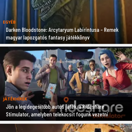
EGYÉB
Darken Bloodstone: Arcytaryum Labirintusa – Remek
magyar lapozgatós fantasy játékkönyv
JÁTÉKHÍREK
Jön a legidegesítőbb autós játék, a Rideshare
Stimulator, amelyben telekocsit fogunk vezetni