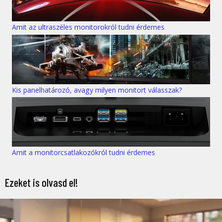
Amit az ultraszéles monitorokról tudni érdemes
Kis panelhatározó, avagy milyen monitort válasszak?
Amit a monitorcsatlakozókról tudni érdemes
Ezeket is olvasd el!