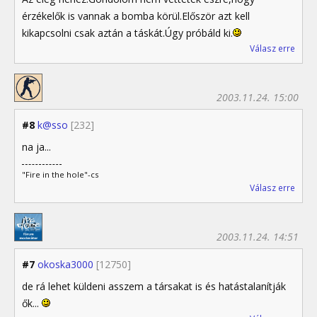
érzékelők is vannak a bomba körül.Először azt kell
kikapcsolni csak aztán a táskát.Úgy próbáld ki.
Válasz erre
2003.11.24. 15:00
#8
k@sso
[232]
na ja...
"Fire in the hole"-cs
Válasz erre
2003.11.24. 14:51
#7
okoska3000
[12750]
de rá lehet küldeni asszem a társakat is és hatástalanítják
ők...