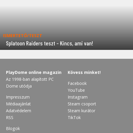
ISMERTETŐ/TESZT
Splatoon Raiders teszt – Kincs, ami van!
PlayDome online magazin
Kövess minket!
Az 1998-ban alapított PC
Facebook
Dome utódja
YouTube
Impresszum
Instagram
Médiaajánlat
Steam csoport
Adatvédelem
Steam kurátor
RSS
TikTok
Blogok