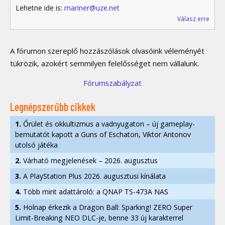
Lehetne ide is:
mariner@uze.net
Válasz erre
A fórumon szereplő hozzászólások olvasóink véleményét
tükrözik, azokért semmilyen felelősséget nem vállalunk.
Fórumszabályzat
Legnépszerűbb cikkek
1.
Őrület és okkultizmus a vadnyugaton – új gameplay-
bemutatót kapott a Guns of Eschaton, Viktor Antonov
utolsó játéka
2.
Várható megjelenések – 2026. augusztus
3.
A PlayStation Plus 2026. augusztusi kínálata
4.
Több mint adattároló: a QNAP TS-473A NAS
5.
Holnap érkezik a Dragon Ball: Sparking! ZERO Super
Limit-Breaking NEO DLC-je, benne 33 új karakterrel