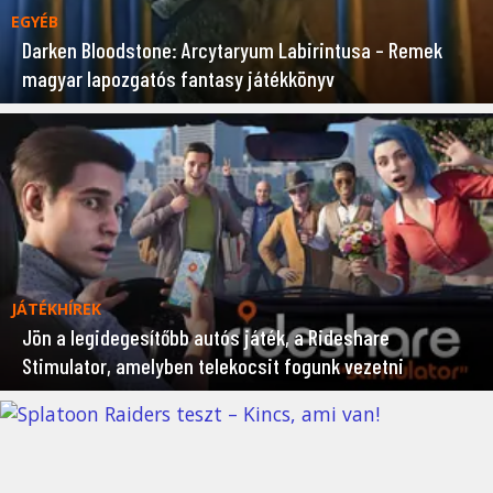
EGYÉB
Darken Bloodstone: Arcytaryum Labirintusa – Remek
magyar lapozgatós fantasy játékkönyv
JÁTÉKHÍREK
Jön a legidegesítőbb autós játék, a Rideshare
Stimulator, amelyben telekocsit fogunk vezetni