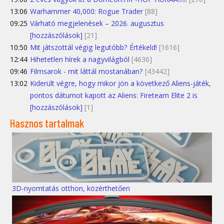
13:06
Warhammer 40,000: Rogue Trader
[88]
09:25
Várható megjelenések – 2026. augusztus
[hozzászólások]
[21]
10:50
Mit játszottál végig legutóbb? Értékeld!
[1616]
12:44
Hihetetlen hírek a nagyvilágból
[4636]
09:46
Filmsarok - mit láttál mostanában?
[43442]
13:02
Kiderült végre, hogy mikor jön a következő Aliens-játék,
pontos dátumot kapott az Aliens: Fireteam Elite 2 is
[hozzászólások]
[1]
Hasznos tartalmak
3D-nyomtatás otthon, közérthetően