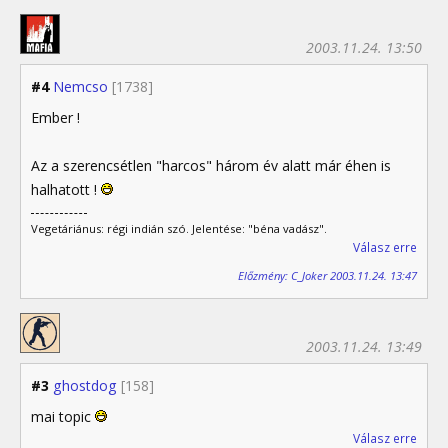
2003.11.24. 13:50
#4
Nemcso
[1738]
Ember !
Az a szerencsétlen "harcos" három év alatt már éhen is
halhatott !
Vegetáriánus: régi indián szó. Jelentése: "béna vadász".
Válasz erre
Előzmény: C_Joker 2003.11.24. 13:47
2003.11.24. 13:49
#3
ghostdog
[158]
mai topic
Válasz erre