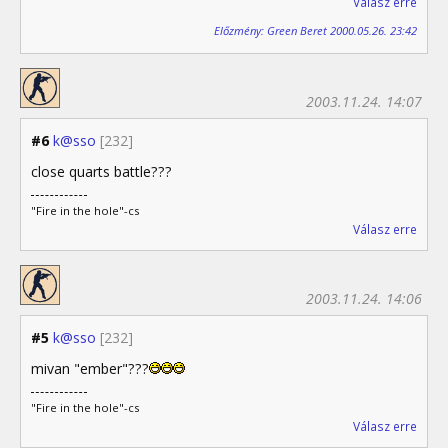
Válasz erre
Előzmény: Green Beret 2000.05.26. 23:42
2003.11.24. 14:07
#6
k@sso
[232]
close quarts battle???
"Fire in the hole"-cs
Válasz erre
2003.11.24. 14:06
#5
k@sso
[232]
mivan "ember"???
"Fire in the hole"-cs
Válasz erre