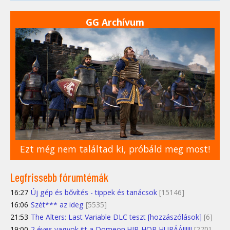
GG Archívum
Ezt még nem találtad ki, próbáld meg most!
Legfrissebb fórumtémák
16:27
Új gép és bővítés - tippek és tanácsok
[15146]
16:06
Szét*** az ideg
[5535]
21:53
The Alters: Last Variable DLC teszt [hozzászólások]
[6]
19:00
2 éves vagyok itt a Domeon.HIP-HOP HURÁÁ!!!!!!
[270]