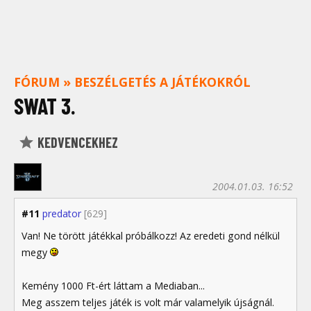
FÓRUM
»
BESZÉLGETÉS A JÁTÉKOKRÓL
SWAT 3.
KEDVENCEKHEZ
2004.01.03. 16:52
#11
predator
[629]
Van! Ne törött játékkal próbálkozz! Az eredeti gond nélkül
megy
Kemény 1000 Ft-ért láttam a Mediaban...
Meg asszem teljes játék is volt már valamelyik újságnál.