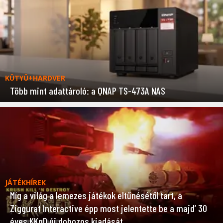
KÜTYÜ+HARDVER
Több mint adattároló: a QNAP TS-473A NAS
JÁTÉKHÍREK
Míg a világ a lemezes játékok eltűnésétől tart, a
Ziggurat Interactive épp most jelentette be a majd’ 30
éves KKnD új dobozos kiadását