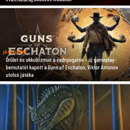
JÁTÉKHÍREK
Őrület és okkultizmus a vadnyugaton – új gameplay-
bemutatót kapott a Guns of Eschaton, Viktor Antonov
utolsó játéka