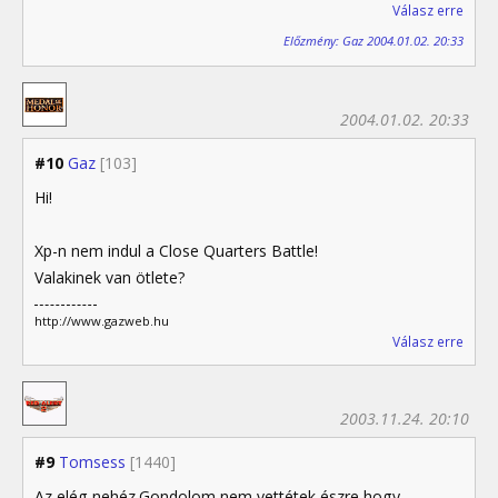
Válasz erre
Előzmény: Gaz 2004.01.02. 20:33
2004.01.02. 20:33
#10
Gaz
[103]
Hi!
Xp-n nem indul a Close Quarters Battle!
Valakinek van ötlete?
http://www.gazweb.hu
Válasz erre
2003.11.24. 20:10
#9
Tomsess
[1440]
Az elég nehéz.Gondolom nem vettétek észre,hogy