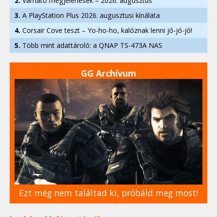
2.
Várható megjelenések – 2026. augusztus
3.
A PlayStation Plus 2026. augusztusi kínálata
4.
Corsair Cove teszt – Yo-ho-ho, kalóznak lenni jó-jó-jó!
5.
Több mint adattároló: a QNAP TS-473A NAS
GG Archívum
Ezt még nem találtad ki, próbáld meg most!