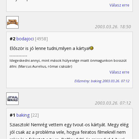
Válasz erre
2003.03.26. 18:50
#2
bodajoci
[4958]
Először is jó lenne tudni,milyen a kártya!
Idegeskedni annyi, mint mások hülyesége miatt önmagunkon bosszút
állni. (Marcus Aurelius, római császár)
Válasz erre
Előzmény: baking 2003.03.26. 07:12
2003.03.26. 07:12
#1
baking
[22]
Sziasztok! Nemrég vettem egy tvout-os kártyát. Megy elég
jól csak az a probléma vele, hogya feiratos filmeknél nem