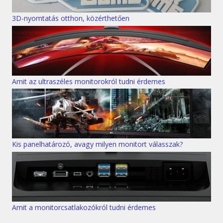
3D-nyomtatás otthon, közérthetően
Amit az ultraszéles monitorokról tudni érdemes
Kis panelhatározó, avagy milyen monitort válasszak?
Amit a monitorcsatlakozókról tudni érdemes