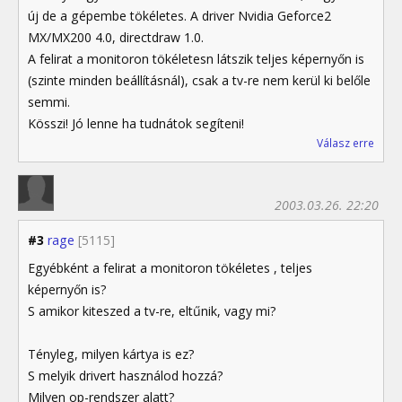
új de a gépembe tökéletes. A driver Nvidia Geforce2
MX/MX200 4.0, directdraw 1.0.
A felirat a monitoron tökéletesn látszik teljes képernyőn is
(szinte minden beállításnál), csak a tv-re nem kerül ki belőle
semmi.
Kösszi! Jó lenne ha tudnátok segíteni!
Válasz erre
2003.03.26. 22:20
#3
rage
[5115]
Egyébként a felirat a monitoron tökéletes , teljes
képernyőn is?
S amikor kiteszed a tv-re, eltűnik, vagy mi?
Tényleg, milyen kártya is ez?
S melyik drivert használod hozzá?
Milyen op-rendszer alatt?