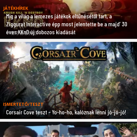
JÁTÉKHÍREK
Míg a világ a lemezes játékok eltűnésétől tart, a
Ziggurat Interactive épp most jelentette be a majd’ 30
éves KKnD új dobozos kiadását
ISMERTETŐ/TESZT
Corsair Cove teszt – Yo-ho-ho, kalóznak lenni jó-jó-jó!