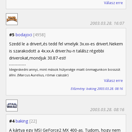
Válasz erre
2003.03.28. 16:07
#5
bodajoci
[4958]
Szedd le a drivert,és tedd fel vmelyik 3x.xx-es drivert.Nekem
is szarakodott a 4x.xx.A driver.hu-n találsz régebbi
driverokat,mondjuk 30.87-est!
Idegeskedni annyi, mint mások hülyesége miatt önmagunkon bosszút
állni. (Marcus Aurelius, római császár)
Válasz erre
Előzmény: baking 2003.03.28. 08:16
2003.03.28. 08:16
#4
baking
[22]
A kártya egy MSI GeForce2 MX 400-as. Tudom, hogy nem