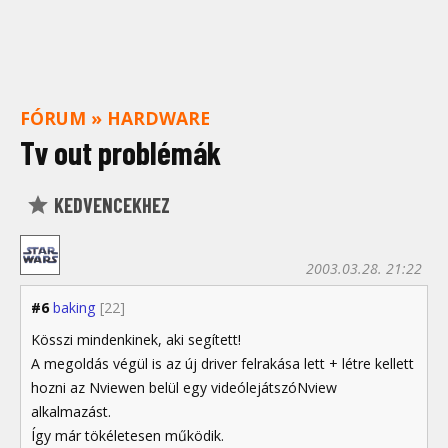
FÓRUM
»
HARDWARE
Tv out problémák
KEDVENCEKHEZ
2003.03.28. 21:22
#6
baking
[22]
Kösszi mindenkinek, aki segített!
A megoldás végül is az új driver felrakása lett + létre kellett
hozni az Nviewen belül egy videólejátszóNview
alkalmazást.
Így már tökéletesen működik.