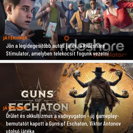
JÁTÉKHÍREK
Jön a legidegesítőbb autós játék, a Rideshare
Stimulator, amelyben telekocsit fogunk vezetni
JÁTÉKHÍREK
Őrület és okkultizmus a vadnyugaton – új gameplay-
bemutatót kapott a Guns of Eschaton, Viktor Antonov
utolsó játéka