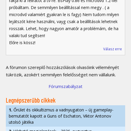
rakja ki a feliratot a tv-re. BsPlay 0.86 és microdvd 1.2-vel
próbáltam. De semmilyen beállítással nem megy . ( a
microdvd valamiért gyakran le is fagy) Nem tudom milyen
lejátszót kéne használni, vayg csak a beállítások lehetnek
rosszak. Lehet, hogy nagyon amatőr a problémám, de ha
valaki tud segítsen!
Előre is kössz!
Válasz erre
A fórumon szereplő hozzászólások olvasóink véleményét
tükrözik, azokért semmilyen felelősséget nem vállalunk.
Fórumszabályzat
Legnépszerűbb cikkek
1.
Őrület és okkultizmus a vadnyugaton – új gameplay-
bemutatót kapott a Guns of Eschaton, Viktor Antonov
utolsó játéka