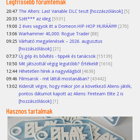
Legfrissebb fórumtémák
20:47
The Alters: Last Variable DLC teszt [hozzászólások]
[5]
20:33
Szét*** az ideg
[5531]
19:00
2 éves vagyok itt a Domeon.HIP-HOP HURÁÁ!!!!!!
[270]
13:06
Warhammer 40,000: Rogue Trader
[88]
09:25
Várható megjelenések – 2026. augusztus
[hozzászólások]
[21]
07:37
Új gép és bővítés - tippek és tanácsok
[15139]
10:50
Mit játszottál végig legutóbb? Értékeld!
[1616]
12:44
Hihetetlen hírek a nagyvilágból
[4636]
09:46
Filmsarok - mit láttál mostanában?
[43442]
13:02
Kiderült végre, hogy mikor jön a következő Aliens-játék,
pontos dátumot kapott az Aliens: Fireteam Elite 2 is
[hozzászólások]
[1]
Hasznos tartalmak