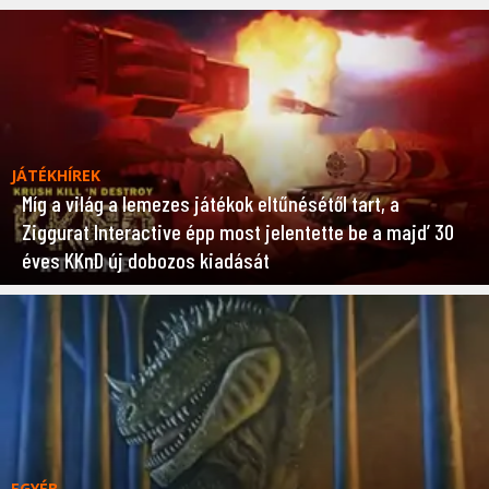
JÁTÉKHÍREK
Míg a világ a lemezes játékok eltűnésétől tart, a
Ziggurat Interactive épp most jelentette be a majd’ 30
éves KKnD új dobozos kiadását
EGYÉB