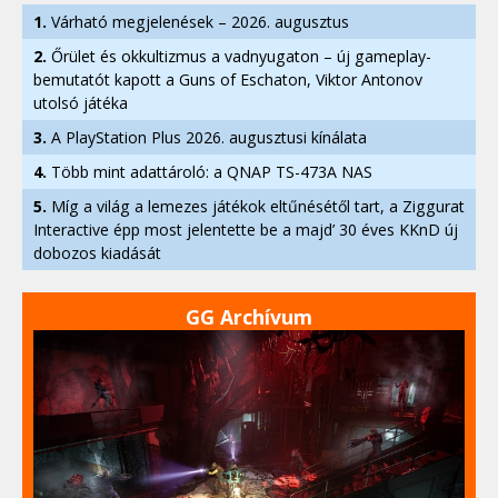
1.
Várható megjelenések – 2026. augusztus
2.
Őrület és okkultizmus a vadnyugaton – új gameplay-
bemutatót kapott a Guns of Eschaton, Viktor Antonov
utolsó játéka
3.
A PlayStation Plus 2026. augusztusi kínálata
4.
Több mint adattároló: a QNAP TS-473A NAS
5.
Míg a világ a lemezes játékok eltűnésétől tart, a Ziggurat
Interactive épp most jelentette be a majd’ 30 éves KKnD új
dobozos kiadását
GG Archívum