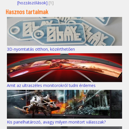
[hozzászólások]
[1]
Hasznos tartalmak
3D-nyomtatás otthon, közérthetően
Amit az ultraszéles monitorokról tudni érdemes
Kis panelhatározó, avagy milyen monitort válasszak?