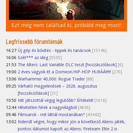
Ezt még nem találtad ki, próbáld meg most!
Legfrissebb fórumtémák
16:27
Új gép és bővítés - tippek és tanácsok
[15146]
16:06
Szét*** az ideg
[5535]
21:53
The Alters: Last Variable DLC teszt [hozzászólások]
[6]
19:00
2 éves vagyok itt a Domeon.HIP-HOP HURÁÁ!!!!!!
[270]
13:06
Warhammer 40,000: Rogue Trader
[88]
09:25
Várható megjelenések – 2026. augusztus
[hozzászólások]
[21]
10:50
Mit játszottál végig legutóbb? Értékeld!
[1616]
12:44
Hihetetlen hírek a nagyvilágból
[4636]
09:46
Filmsarok - mit láttál mostanában?
[43442]
13:02
Kiderült végre, hogy mikor jön a következő Aliens-játék,
pontos dátumot kapott az Aliens: Fireteam Elite 2 is