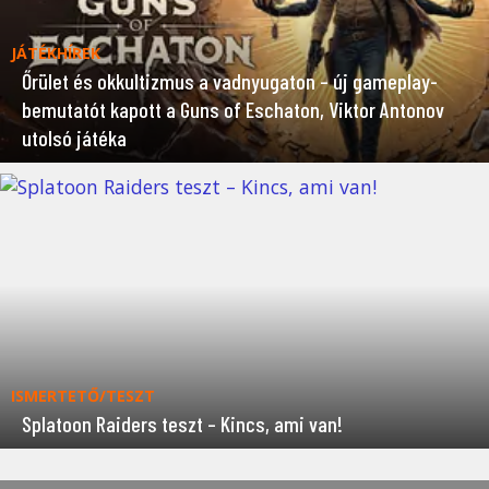
JÁTÉKHÍREK
Őrület és okkultizmus a vadnyugaton – új gameplay-
bemutatót kapott a Guns of Eschaton, Viktor Antonov
utolsó játéka
ISMERTETŐ/TESZT
Splatoon Raiders teszt – Kincs, ami van!