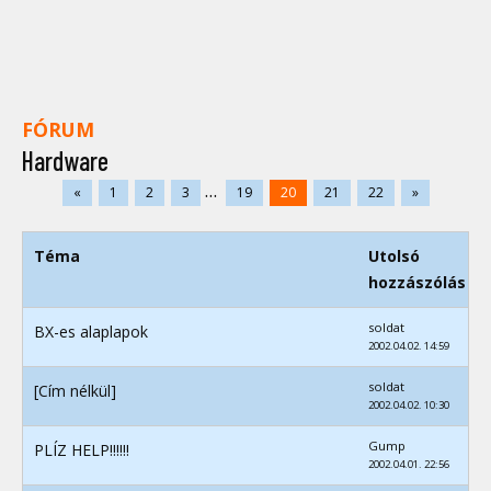
FÓRUM
Hardware
...
«
1
2
3
19
20
21
22
»
Téma
Utolsó
hozzászólás
soldat
BX-es alaplapok
2002.04.02. 14:59
soldat
[Cím nélkül]
2002.04.02. 10:30
Gump
PLÍZ HELP!!!!!!
2002.04.01. 22:56