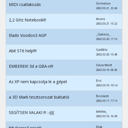
Sirmelon
MIDI csatlakozás
2002.03.21. 22:45
Aruns
2,2 GHz Notebook!!!
2002.03.21. 15:22
_Gabesz_
Elado Voodoo3 AGP
2002.03.20. 17:15
GeMHz
Abit ST6 help!!!!
2002.03.20. 15:49
SilverWolf
EMBEREK! 3d a GBA-n!!!
2002.03.19. 06:36
Eric
Az XP nem kapcsolja le a gépet
2002.03.18. 10:14
Boolash
a 3D Mark tesztsorozat buktatói
2002.03.17. 17:13
laktika_
SEGÍTSEN VALAKI !!! :-((((
2002.03.16. 16:39
Disk
hibakereső progik