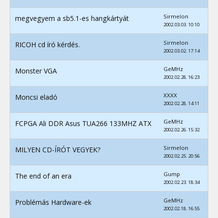
Sirmelon
megvegyem a sb5.1-es hangkártyát
2002.03.03. 10:10
Sirmelon
RICOH cd író kérdés.
2002.03.02. 17:14
GeMHz
Monster VGA
2002.02.28. 16:23
XXXX
Moncsi eladó
2002.02.28. 14:11
GeMHz
FCPGA Ali DDR Asus TUA266 133MHZ ATX
2002.02.26. 15:32
Sirmelon
MILYEN CD-ÍRÓT VEGYEK?
2002.02.25. 20:56
Gump
The end of an era
2002.02.23. 18:34
GeMHz
Problémás Hardware-ek
2002.02.18. 16:55