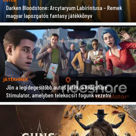
Darken Bloodstone: Arcytaryum Labirintusa – Remek
magyar lapozgatós fantasy játékkönyv
JÁTÉKHÍREK
Jön a legidegesítőbb autós játék, a Rideshare
Stimulator, amelyben telekocsit fogunk vezetni