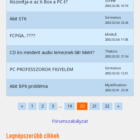
Screw
Kiszorítja-e az X-Box a PC-t?
2002.02.06. 10:19
Sirmelon
Abit ST6
2002.02.04. 23:43
kEnAcE
FCPGA...????
2002.02.04. 11:08
Thatoo
CD íro mindent audio lemeznek lát! Miért?
2002.02.02. 21:54
Sirmelon
PC PROFESSZOROK FIGYELEM
2002.02.02. 12:51
Mystification
Abit BP6 probléma
2002.02.01. 23:35
...
«
1
2
3
19
20
21
22
»
Fórumszabályzat
Legnépszerűbb cikkek