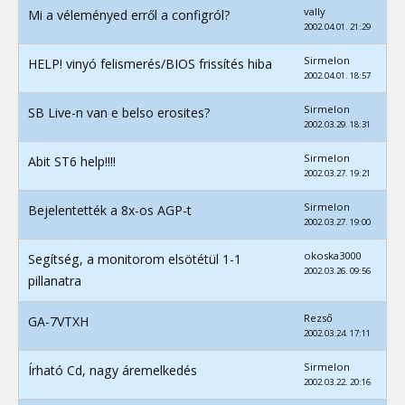
vally
Mi a véleményed erről a configról?
2002.04.01. 21:29
Sirmelon
HELP! vinyó felismerés/BIOS frissítés hiba
2002.04.01. 18:57
Sirmelon
SB Live-n van e belso erosites?
2002.03.29. 18:31
Sirmelon
Abit ST6 help!!!!
2002.03.27. 19:21
Sirmelon
Bejelentették a 8x-os AGP-t
2002.03.27. 19:00
okoska3000
Segítség, a monitorom elsötétül 1-1
2002.03.26. 09:56
pillanatra
Rezső
GA-7VTXH
2002.03.24. 17:11
Sirmelon
Írható Cd, nagy áremelkedés
2002.03.22. 20:16