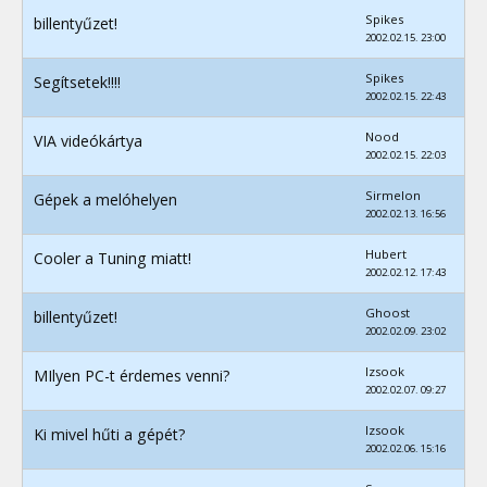
Spikes
billentyűzet!
2002.02.15. 23:00
Spikes
Segítsetek!!!!
2002.02.15. 22:43
Nood
VIA videókártya
2002.02.15. 22:03
Sirmelon
Gépek a melóhelyen
2002.02.13. 16:56
Hubert
Cooler a Tuning miatt!
2002.02.12. 17:43
Ghoost
billentyűzet!
2002.02.09. 23:02
Izsook
MIlyen PC-t érdemes venni?
2002.02.07. 09:27
Izsook
Ki mivel hűti a gépét?
2002.02.06. 15:16