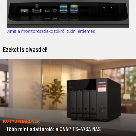
Amit a monitorcsatlakozókról tudni érdemes
Ezeket is olvasd el!
KÜTYÜ+HARDVER
Több mint adattároló: a QNAP TS-473A NAS