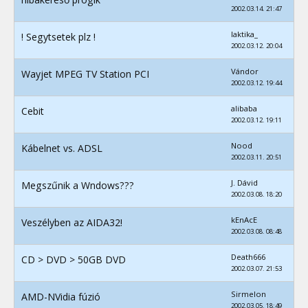
2002.03.14. 21:47
laktika_
! Segytsetek plz !
2002.03.12. 20:04
Vándor
Wayjet MPEG TV Station PCI
2002.03.12. 19:44
alibaba
Cebit
2002.03.12. 19:11
Nood
Kábelnet vs. ADSL
2002.03.11. 20:51
J. Dávid
Megszűnik a Wndows???
2002.03.08. 18:20
kEnAcE
Veszélyben az AIDA32!
2002.03.08. 08:48
Death666
CD > DVD > 50GB DVD
2002.03.07. 21:53
Sirmelon
AMD-NVidia fúzió
2002.03.05. 18:49