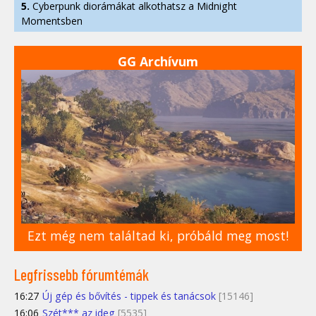
5.
Cyberpunk diorámákat alkothatsz a Midnight
Momentsben
GG Archívum
Ezt még nem találtad ki, próbáld meg most!
Legfrissebb fórumtémák
16:27
Új gép és bővítés - tippek és tanácsok
[15146]
16:06
Szét*** az ideg
[5535]