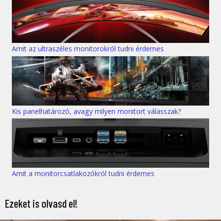
Amit az ultraszéles monitorokról tudni érdemes
Kis panelhatározó, avagy milyen monitort válasszak?
Amit a monitorcsatlakozókról tudni érdemes
Ezeket is olvasd el!