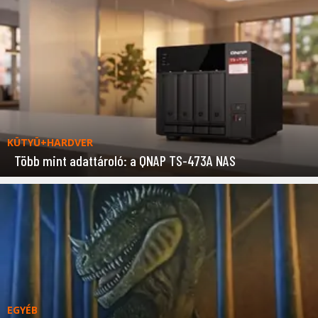
KÜTYÜ+HARDVER
Több mint adattároló: a QNAP TS-473A NAS
EGYÉB