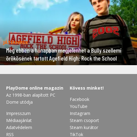
JÁTÉKHÍREK
Még ebben a hónapban megjelenhet a Bully szellemi
örökösének tartott Agefield High: Rock the School
PlayDome online magazin
Kövess minket!
Az 1998-ban alapított PC
Facebook
Dome utódja
YouTube
Impresszum
Instagram
Médiaajánlat
Steam csoport
Adatvédelem
Steam kurátor
RSS
TikTok