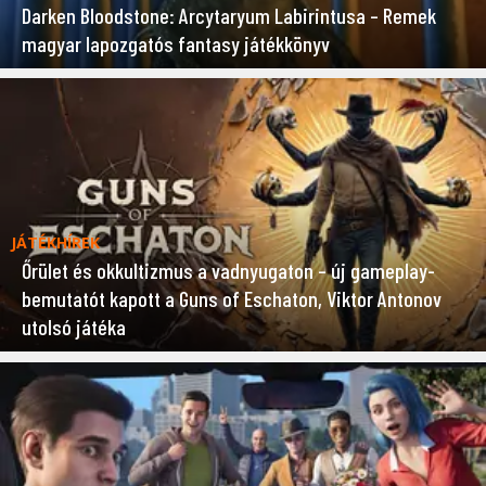
Darken Bloodstone: Arcytaryum Labirintusa – Remek
magyar lapozgatós fantasy játékkönyv
JÁTÉKHÍREK
Őrület és okkultizmus a vadnyugaton – új gameplay-
bemutatót kapott a Guns of Eschaton, Viktor Antonov
utolsó játéka