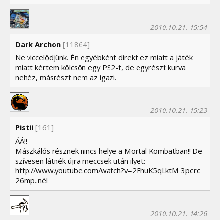
2010.10.21. 15:54
Dark Archon
[11864]
Ne viccelődjünk. Én egyébként direkt ez miatt a játék
miatt kértem kölcsön egy PS2-t, de egyrészt kurva
nehéz, másrészt nem az igazi.
2010.10.21. 15:23
Pistii
[161]
ÁÁ!!
Mászkálós résznek nincs helye a Mortal Kombatban!! De
szívesen látnék újra meccsek után ilyet:
http://www.youtube.com/watch?v=2FhuK5qLktM 3perc
26mp..nél
2010.10.21. 14:26