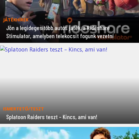
JÁTÉKHÍREK
Jön a legidegesítőbb autós játék, a Rideshare
Stimulator, amelyben telekocsit fogunk vezetni
ISMERTETŐ/TESZT
Splatoon Raiders teszt – Kincs, ami van!