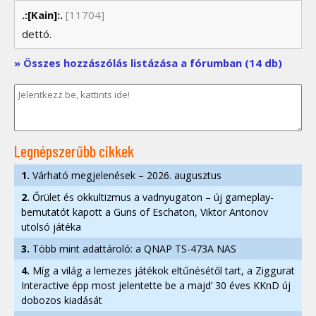
.:[Kain]:.
[11704]
dettó.
» Összes hozzászólás listázása a fórumban (14 db)
Legnépszerűbb cikkek
1.
Várható megjelenések – 2026. augusztus
2.
Őrület és okkultizmus a vadnyugaton – új gameplay-
bemutatót kapott a Guns of Eschaton, Viktor Antonov
utolsó játéka
3.
Több mint adattároló: a QNAP TS-473A NAS
4.
Míg a világ a lemezes játékok eltűnésétől tart, a Ziggurat
Interactive épp most jelentette be a majd’ 30 éves KKnD új
dobozos kiadását