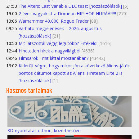
21:53
The Alters: Last Variable DLC teszt [hozzászólások]
[6]
19:00
2 éves vagyok itt a Domeon.HIP-HOP HURÁÁ!!!!!!
[270]
13:06
Warhammer 40,000: Rogue Trader
[88]
09:25
Várható megjelenések – 2026. augusztus
[hozzászólások]
[21]
10:50
Mit játszottál végig legutóbb? Értékeld!
[1616]
12:44
Hihetetlen hírek a nagyvilágból
[4636]
09:46
Filmsarok - mit láttál mostanában?
[43442]
13:02
Kiderült végre, hogy mikor jön a következő Aliens-játék,
pontos dátumot kapott az Aliens: Fireteam Elite 2 is
[hozzászólások]
[1]
Hasznos tartalmak
3D-nyomtatás otthon, közérthetően