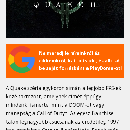
Ne maradj le híreinkről és
cikkeinkről, kattints ide, és állítsd
be saját forrásként a PlayDome-ot!
A Quake széria egykoron simán a legjobb FPS-ek
közé tartozott, amelynek címét éppúgy
mindenki ismerte, mint a DOOM-ot vagy
manapság a Call of Dutyt. Az egész franchise
talán legnagyobb csúcsának az eredetileg 1997-