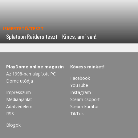
ISMERTETŐ/TESZT
Splatoon Raiders teszt – Kincs, ami van!
PlayDome online magazin
Kövess minket!
Az 1998-ban alapított PC
Facebook
Dome utódja
YouTube
Impresszum
Instagram
Médiaajánlat
Steam csoport
Adatvédelem
Steam kurátor
RSS
TikTok
Blogok