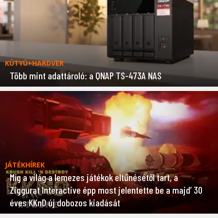
KÜTYÜ+HARDVER
Több mint adattároló: a QNAP TS-473A NAS
JÁTÉKHÍREK
Míg a világ a lemezes játékok eltűnésétől tart, a
Ziggurat Interactive épp most jelentette be a majd’ 30
éves KKnD új dobozos kiadását