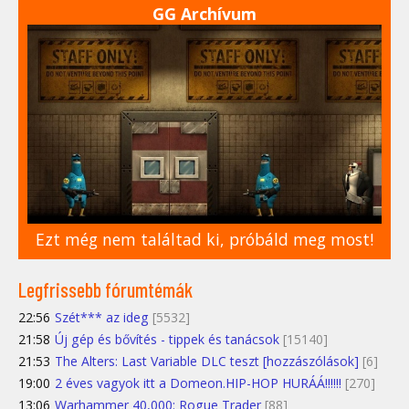
GG Archívum
Ezt még nem találtad ki, próbáld meg most!
Legfrissebb fórumtémák
22:56
Szét*** az ideg
[5532]
21:58
Új gép és bővítés - tippek és tanácsok
[15140]
21:53
The Alters: Last Variable DLC teszt [hozzászólások]
[6]
19:00
2 éves vagyok itt a Domeon.HIP-HOP HURÁÁ!!!!!!
[270]
13:06
Warhammer 40,000: Rogue Trader
[88]