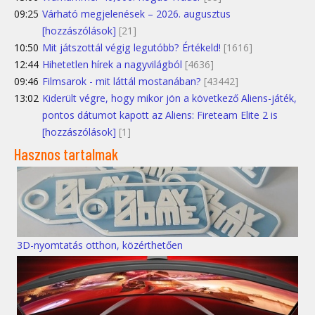
09:25
Várható megjelenések – 2026. augusztus
[hozzászólások]
[21]
10:50
Mit játszottál végig legutóbb? Értékeld!
[1616]
12:44
Hihetetlen hírek a nagyvilágból
[4636]
09:46
Filmsarok - mit láttál mostanában?
[43442]
13:02
Kiderült végre, hogy mikor jön a következő Aliens-játék,
pontos dátumot kapott az Aliens: Fireteam Elite 2 is
[hozzászólások]
[1]
Hasznos tartalmak
3D-nyomtatás otthon, közérthetően