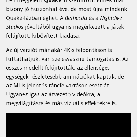
ben megjelent
Quake II
számított. Ennek már
bizony jó huszonhat éve, de most újra mindenki
Quake-lázban éghet. A
Bethesda
és a
Nightdive
Studios
jóvoltából ugyanis megérkezett a játék
felújított, kibővített kiadása.
Az új verziót már akár 4K-s felbontáson is
futtathatjuk, van szélesvásznú támogatás is. Az
összes modellt felújították, az ellenséges
egységek részletesebb animációkat kaptak, de
az MI is jelentős ráncfelvarráson esett át.
Ugyanez igaz az átvezető videókra, a
megvilágításra és más vizuális effektekre is.