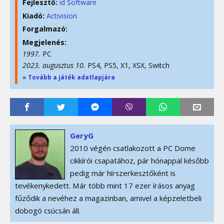
Fejlesztő:
id Software
Kiadó:
Activision
Forgalmazó:
Megjelenés:
1997.
PC
2023. augusztus 10.
PS4, PS5, X1, XSX, Switch
» Tovább a játék adatlapjára
GeryG
2010 végén csatlakozott a PC Dome
cikkírói csapatához, pár hónappal később
pedig már hírszerkesztőként is
tevékenykedett. Már több mint 17 ezer írásos anyag
fűződik a nevéhez a magazinban, amivel a képzeletbeli
dobogó csúcsán áll.