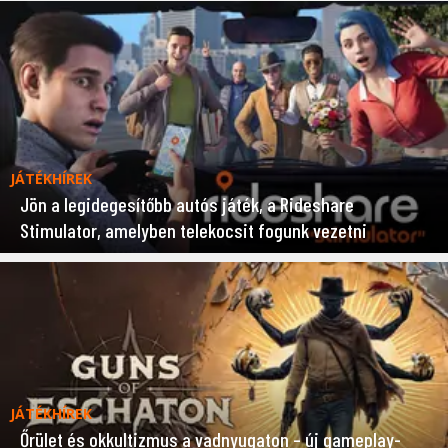
JÁTÉKHÍREK
Jön a legidegesítőbb autós játék, a Rideshare
Stimulator, amelyben telekocsit fogunk vezetni
JÁTÉKHÍREK
Őrület és okkultizmus a vadnyugaton – új gameplay-