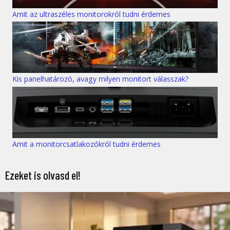
Amit az ultraszéles monitorokról tudni érdemes
Kis panelhatározó, avagy milyen monitort válasszak?
Amit a monitorcsatlakozókról tudni érdemes
Ezeket is olvasd el!