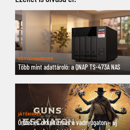
KÜTYÜ+HARDVER
Több mint adattároló: a QNAP TS-473A NAS
JÁTÉKHÍREK
Őrület és okkultizmus a vadnyugaton – új