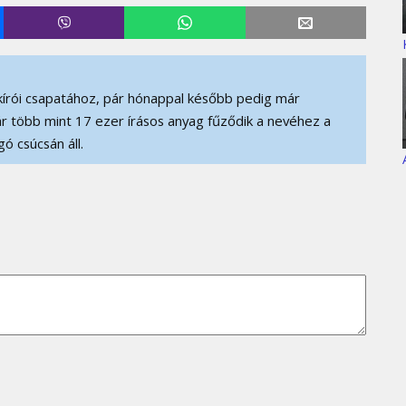
írói csapatához, pár hónappal később pedig már
r több mint 17 ezer írásos anyag fűződik a nevéhez a
ó csúcsán áll.