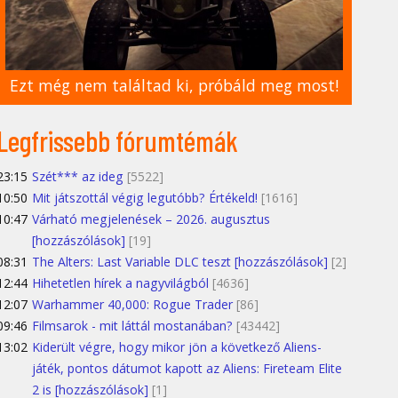
Ezt még nem találtad ki, próbáld meg most!
Legfrissebb fórumtémák
23:15
Szét*** az ideg
[5522]
10:50
Mit játszottál végig legutóbb? Értékeld!
[1616]
10:47
Várható megjelenések – 2026. augusztus
[hozzászólások]
[19]
08:31
The Alters: Last Variable DLC teszt [hozzászólások]
[2]
12:44
Hihetetlen hírek a nagyvilágból
[4636]
12:07
Warhammer 40,000: Rogue Trader
[86]
09:46
Filmsarok - mit láttál mostanában?
[43442]
13:02
Kiderült végre, hogy mikor jön a következő Aliens-
játék, pontos dátumot kapott az Aliens: Fireteam Elite
2 is [hozzászólások]
[1]