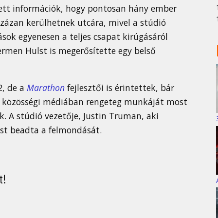
tett információk, hogy pontosan hány ember
százan kerülhetnek utcára, mivel a stúdió
sok egyenesen a teljes csapat kirúgásáról
ermen Hulst is megerősítette egy belső
2, de a
Marathon
fejlesztői is érintettek, bár
a közösségi médiában rengeteg munkáját most
. A stúdió vezetője, Justin Truman, aki
ost beadta a felmondását.
t!