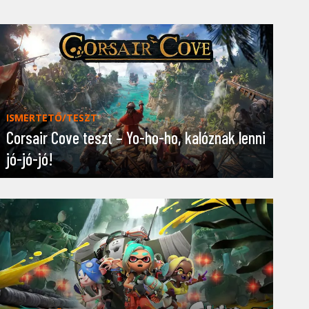
ISMERTETŐ/TESZT
Corsair Cove teszt – Yo-ho-ho, kalóznak lenni
jó-jó-jó!