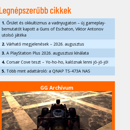
Legnépszerűbb cikkek
1.
Őrület és okkultizmus a vadnyugaton – új gameplay-
bemutatót kapott a Guns of Eschaton, Viktor Antonov
utolsó játéka
2.
Várható megjelenések – 2026. augusztus
3.
A PlayStation Plus 2026. augusztusi kínálata
4.
Corsair Cove teszt – Yo-ho-ho, kalóznak lenni jó-jó-jó!
5.
Több mint adattároló: a QNAP TS-473A NAS
GG Archívum