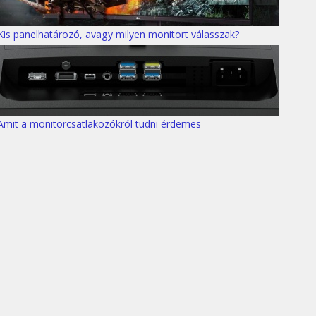
Kis panelhatározó, avagy milyen monitort válasszak?
Amit a monitorcsatlakozókról tudni érdemes