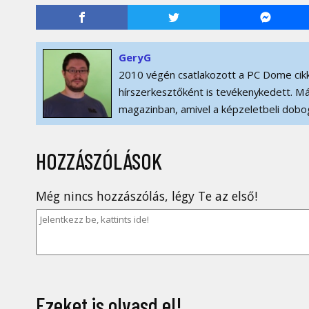
GeryG
2010 végén csatlakozott a PC Dome cikk
hírszerkesztőként is tevékenykedett. Má
magazinban, amivel a képzeletbeli dobog
HOZZÁSZÓLÁSOK
Még nincs hozzászólás, légy Te az első!
Ezeket is olvasd el!