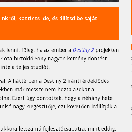
nkről, kattints ide, és állítsd be saját
ak lenni, főleg, ha az ember a
Destiny 2
projekten
022 óta birtokló Sony nagyon kemény döntést
inte a teljes stúdiót.
l. A háttérben a Destiny 2 iránti érdeklődés
években már messze nem hozta azokat a
olna. Ezért úgy döntöttek, hogy a néhány hete
lsó nagy kiegészítője, ezt követően leállítják a
kkora létszámú fejlesztőcsapatra, mint eddig.