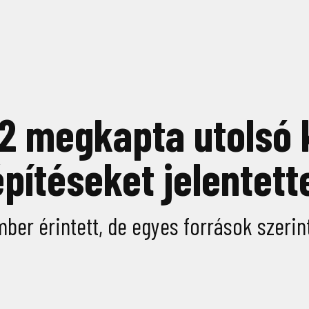
2 megkapta utolsó k
pítéseket jelentett
er érintett, de egyes források szerint