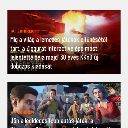
JÁTÉKHÍREK
Míg a világ a lemezes játékok eltűnésétől
tart, a Ziggurat Interactive épp most
jelentette be a majd’ 30 éves KKnD új
dobozos kiadását
JÁTÉKHÍREK
Jön a legidegesítőbb autós játék, a