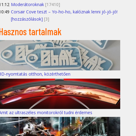
11:12
Moderátoroknak
[17410]
10:49
Corsair Cove teszt – Yo-ho-ho, kalóznak lenni jó-jó-jó!
[hozzászólások]
[3]
Hasznos tartalmak
3D-nyomtatás otthon, közérthetően
Amit az ultraszéles monitorokról tudni érdemes