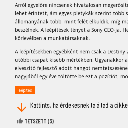
Arról egyelőre nincsenek hivatalosan megerősí
lehet érintett, ám egyes pletykák szerint több 
állományának több, mint felét elküldik, míg má
beszélnek. A leépítések tényét a Sony CEO-ja, H
körlevélben a munkatársaknak.
A leépítésekben egyébként nem csak a Destiny 
utóbbi csapat kisebb mértékben. Ugyanakkor 
elveszítő fejlesztő adott hangot nemtetszésének
nagyjából egy éve töltötte be ezt a pozíciót, m
leépítés
Kattints, ha érdekesnek találtad a cikke
TETSZETT (
3
)