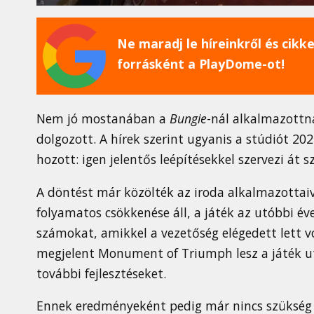
Ne maradj le híreinkről és cikkei
forrásként a PlayDome-ot!
Nem jó mostanában a
Bungie
-nál alkalmazottn
dolgozott. A hírek szerint ugyanis a stúdiót 2
hozott: igen jelentős leépítésekkel szervezi át sz
A döntést már közölték az iroda alkalmazottaiva
folyamatos csökkenése áll, a játék az utóbbi 
számokat, amikkel a vezetőség elégedett lett v
megjelent Monument of Triumph lesz a játék uto
további fejlesztéseket.
Ennek eredményeként pedig már nincs szükség a