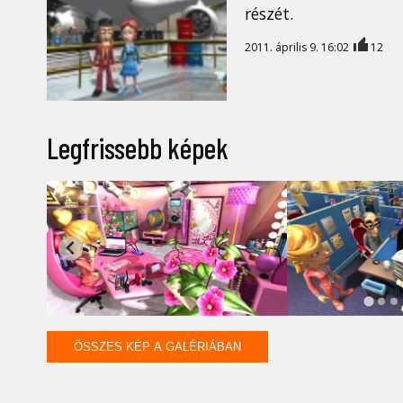
részét.
2011. április 9. 16:02
12
Legfrissebb képek
ÖSSZES KÉP A GALÉRIÁBAN