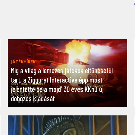
JÁTÉKHÍREK
Míg a világ a lemezes játékok eltűnésétől
tart, a Ziggurat Interactive épp most
jelentette be a majd’ 30 éves KKnD új
dobozos kiadását