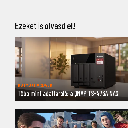
Ezeket is olvasd el!
KÜTYÜ+HARDVER
Több mint adattároló: a QNAP TS-473A NAS