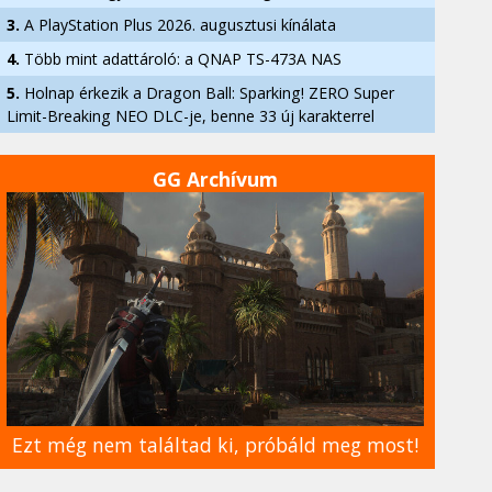
3.
A PlayStation Plus 2026. augusztusi kínálata
4.
Több mint adattároló: a QNAP TS-473A NAS
5.
Holnap érkezik a Dragon Ball: Sparking! ZERO Super
Limit-Breaking NEO DLC-je, benne 33 új karakterrel
GG Archívum
Ezt még nem találtad ki, próbáld meg most!