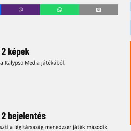
n 2 képek
a Kalypso Media játékából.
 2 bejelentés
eszti a légitársaság menedzser játék második