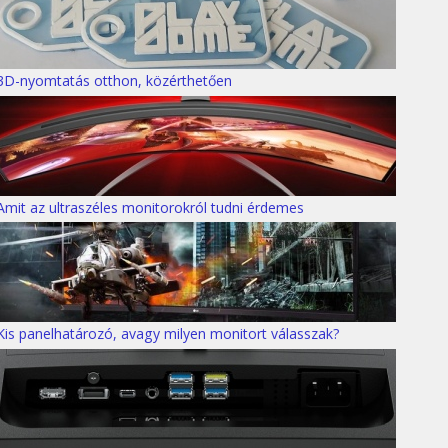
3D-nyomtatás otthon, közérthetően
Amit az ultraszéles monitorokról tudni érdemes
Kis panelhatározó, avagy milyen monitort válasszak?