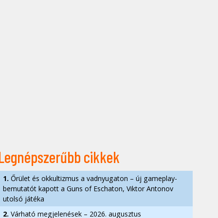
Legnépszerűbb cikkek
1.
Őrület és okkultizmus a vadnyugaton – új gameplay-
bemutatót kapott a Guns of Eschaton, Viktor Antonov
utolsó játéka
2.
Várható megjelenések – 2026. augusztus