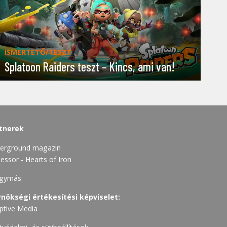
ISMERTETŐ/TESZT
Splatoon Raiders teszt – Kincs, ami van!
tnerek
erground magazin
essor - Hearts of Iron
gymás
nökségi értékesítési képviselet:
ptive Media