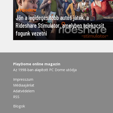
JÁTÉKHÍREK
Jön a legidegesítőbb autós játék, a
Rideshare Stimulator, amelyben telekocsit
fogunk vezetni
PlayDome online magazin
Az 1998-ban alapított PC Dome utódja
Impresszum
Médiaajánlat
Adatvédelem
RSS
Blogok