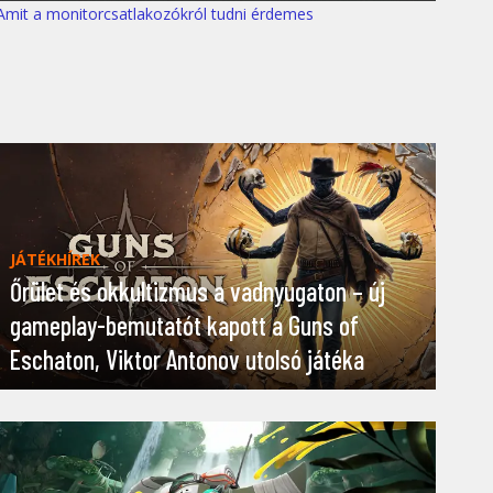
Amit a monitorcsatlakozókról tudni érdemes
JÁTÉKHÍREK
Őrület és okkultizmus a vadnyugaton – új
gameplay-bemutatót kapott a Guns of
Eschaton, Viktor Antonov utolsó játéka