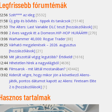
Legfrissebb fórumtémák
22:56
Szét*** az ideg
[5532]
21:58
Új gép és bővítés - tippek és tanácsok
[15140]
21:53
The Alters: Last Variable DLC teszt [hozzászólások]
[6]
19:00
2 éves vagyok itt a Domeon.HIP-HOP HURÁÁ!!!!!!
[270]
13:06
Warhammer 40,000: Rogue Trader
[88]
09:25
Várható megjelenések – 2026. augusztus
[hozzászólások]
[21]
10:50
Mit játszottál végig legutóbb? Értékeld!
[1616]
12:44
Hihetetlen hírek a nagyvilágból
[4636]
09:46
Filmsarok - mit láttál mostanában?
[43442]
13:02
Kiderült végre, hogy mikor jön a következő Aliens-
játék, pontos dátumot kapott az Aliens: Fireteam Elite
2 is [hozzászólások]
[1]
Hasznos tartalmak