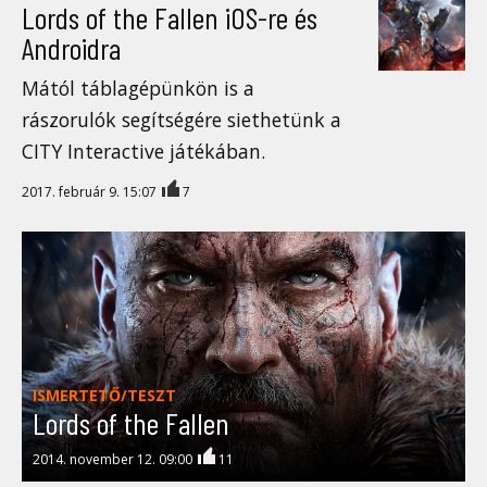
Lords of the Fallen iOS-re és
Androidra
Mától táblagépünkön is a
rászorulók segítségére siethetünk a
CITY Interactive játékában.
2017. február 9. 15:07
7
ISMERTETŐ/TESZT
Lords of the Fallen
2014. november 12. 09:00
11