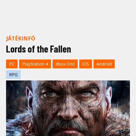
JÁTÉKINFÓ
Lords of the Fallen
PC
PlayStation 4
Xbox One
iOS
Android
RPG