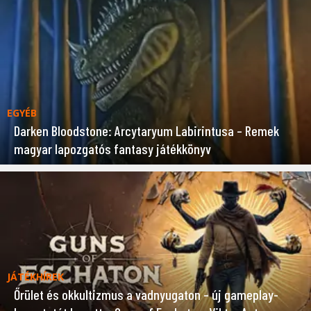
EGYÉB
Darken Bloodstone: Arcytaryum Labirintusa – Remek
magyar lapozgatós fantasy játékkönyv
JÁTÉKHÍREK
Őrület és okkultizmus a vadnyugaton – új gameplay-