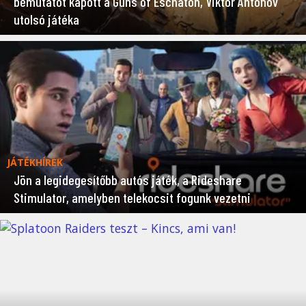
bemutatót kapott a Guns of Eschaton, Viktor Antonov
utolsó játéka
JÁTÉKHÍREK
Jön a legidegesítőbb autós játék, a Rideshare
Stimulator, amelyben telekocsit fogunk vezetni