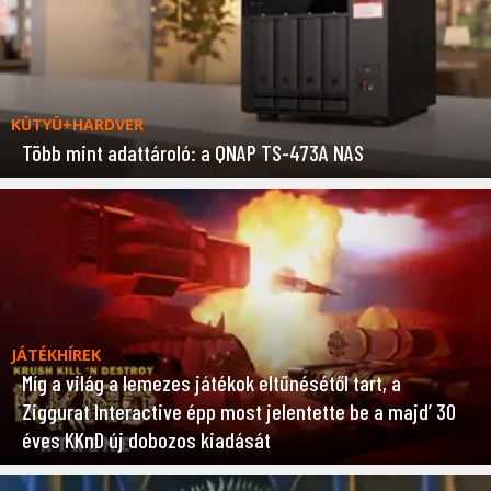
KÜTYÜ+HARDVER
Több mint adattároló: a QNAP TS-473A NAS
JÁTÉKHÍREK
Míg a világ a lemezes játékok eltűnésétől tart, a
Ziggurat Interactive épp most jelentette be a majd’ 30
éves KKnD új dobozos kiadását