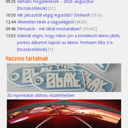
09:25
Várható megjelenések – 2026. augusztus
[hozzászólások]
[21]
10:50
Mit játszottál végig legutóbb? Értékeld!
[1616]
12:44
Hihetetlen hírek a nagyvilágból
[4636]
09:46
Filmsarok - mit láttál mostanában?
[43442]
13:02
Kiderült végre, hogy mikor jön a következő Aliens-játék,
pontos dátumot kapott az Aliens: Fireteam Elite 2 is
[hozzászólások]
[1]
Hasznos tartalmak
3D-nyomtatás otthon, közérthetően