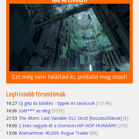
Ezt még nem találtad ki, próbáld meg most!
Legfrissebb fórumtémák
16:27
Új gép és bővítés - tippek és tanácsok
[15146]
16:06
Szét*** az ideg
[5535]
21:53
The Alters: Last Variable DLC teszt [hozzászólások]
[6]
19:00
2 éves vagyok itt a Domeon.HIP-HOP HURÁÁ!!!!!!
[270]
13:06
Warhammer 40,000: Rogue Trader
[88]