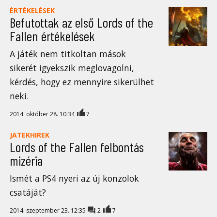
ÉRTÉKELÉSEK
Befutottak az első Lords of the
Fallen értékelések
A játék nem titkoltan mások
sikerét igyekszik meglovagolni,
kérdés, hogy ez mennyire sikerülhet
neki.
2014. október 28. 10:34
7
JÁTÉKHÍREK
Lords of the Fallen felbontás
mizéria
Ismét a PS4 nyeri az új konzolok
csatáját?
2014. szeptember 23. 12:35
2
7