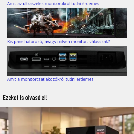
Amit az ultraszéles monitorokról tudni érdemes
Kis panelhatározó, avagy milyen monitort válasszak?
Amit a monitorcsatlakozókról tudni érdemes
Ezeket is olvasd el!