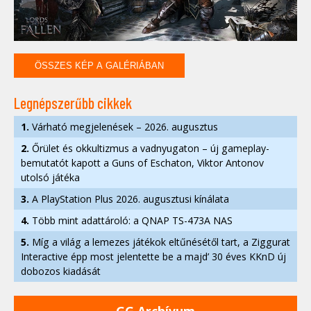
ÖSSZES KÉP A GALÉRIÁBAN
Legnépszerűbb cikkek
1.
Várható megjelenések – 2026. augusztus
2.
Őrület és okkultizmus a vadnyugaton – új gameplay-
bemutatót kapott a Guns of Eschaton, Viktor Antonov
utolsó játéka
3.
A PlayStation Plus 2026. augusztusi kínálata
4.
Több mint adattároló: a QNAP TS-473A NAS
5.
Míg a világ a lemezes játékok eltűnésétől tart, a Ziggurat
Interactive épp most jelentette be a majd’ 30 éves KKnD új
dobozos kiadását
GG Archívum