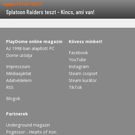
ISMERTETŐ/TESZT
Splatoon Raiders teszt – Kincs, ami van!
PlayDome online magazin
Kövess minket!
Az 1998-ban alapított PC
Facebook
Dome utódja
YouTube
Impresszum
Instagram
Médiaajánlat
Steam csoport
Adatvédelem
Steam kurátor
RSS
TikTok
Blogok
Partnerek
Underground magazin
Pogessor - Hearts of Iron