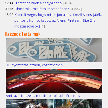
12:44
Hihetetlen hírek a nagyvilágból
[4636]
09:46
Filmsarok - mit láttál mostanában?
[43442]
13:02
Kiderült végre, hogy mikor jön a következő Aliens-játék,
pontos dátumot kapott az Aliens: Fireteam Elite 2 is
[hozzászólások]
[1]
Hasznos tartalmak
3D-nyomtatás otthon, közérthetően
Amit az ultraszéles monitorokról tudni érdemes