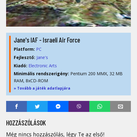
Jane's IAF - Israeli Air Force
Platform:
PC
Fejlesztő:
Jane's
Kiadó:
Electronic Arts
Minimális rendszerigény:
Pentium 200 MMX, 32 MB
RAM, 8xCD-ROM
» Tovább a játék adatlapjára
HOZZÁSZÓLÁSOK
Még nincs hozzászólás, légy Te az első!