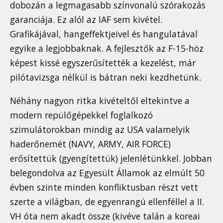
dobozán a legmagasabb színvonalú szórakozás
garanciája. Ez alól az IAF sem kivétel.
Grafikájával, hangeffektjeivel és hangulatával
egyike a legjobbaknak. A fejlesztők az F-15-höz
képest kissé egyszerűsítették a kezelést, már
pilótavizsga nélkül is bátran neki kezdhetünk.
Néhány nagyon ritka kivételtől eltekintve a
modern repülőgépekkel foglalkozó
szimulátorokban mindig az USA valamelyik
haderőnemét (NAVY, ARMY, AIR FORCE)
erősítettük (gyengítettük) jelenlétünkkel. Jobban
belegondolva az Egyesült Államok az elmúlt 50
évben szinte minden konfliktusban részt vett
szerte a világban, de egyenrangú ellenféllel a II.
VH óta nem akadt össze (kivéve talán a koreai