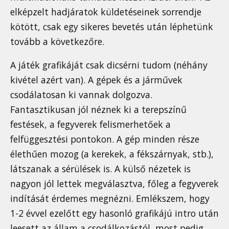
elképzelt hadjáratok küldetéseinek sorrendje
kötött, csak egy sikeres bevetés után léphetünk
tovább a következőre.
A játék grafikáját csak dicsérni tudom (néhány
kivétel azért van). A gépek és a járművek
csodálatosan ki vannak dolgozva.
Fantasztikusan jól néznek ki a terepszínű
festések, a fegyverek felismerhetőek a
felfüggesztési pontokon. A gép minden része
élethűen mozog (a kerekek, a fékszárnyak, stb.),
látszanak a sérülések is. A külső nézetek is
nagyon jól lettek megválasztva, főleg a fegyverek
indítását érdemes megnézni. Emlékszem, hogy
1-2 évvel ezelőtt egy hasonló grafikájú intro után
leesett az állam a csodálkozástól, most pedig