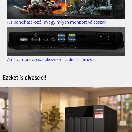
Kis panelhatározó, avagy milyen monitort válasszak?
Amit a monitorcsatlakozókról tudni érdemes
Ezeket is olvasd el!