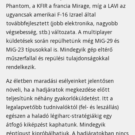
Phantom, a KFIR a francia Mirage, míg a LAVI az
ugyancsak amerikai F-16 Izrael által
továbbfejlesztett (jobb elektronika, nagyobb
végsebesség, stb.) változata. A multiplayer
küldetések során repülhetünk még MiG-29 és
MiG-23 típusokkal is. Mindegyik gép eltérő
műszerfallal és repülési tulajdonságokkal
rendelkezik.
Az életben maradási esélyeinket jelentősen
növeli, ha a hadjáratok megkezdése előtt
teljesítünk néhány gyakorlóküldetést. Itt a
legalapvetőbb tudnivalóktól (fel- és leszállás)
egészen a haladó légiharc-stratégiákig egy
átfogó kiképzést kaphatunk. Mindegyik
géptípust kipróbálhatjuk. A hadjáratokban nincs