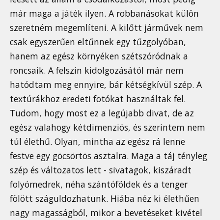
már maga a játék ilyen. A robbanásokat külön
szeretném megemlíteni. A kilőtt járművek nem
csak egyszerűen eltűnnek egy tűzgolyóban,
hanem az egész környéken szétszóródnak a
roncsaik. A felszín kidolgozásától már nem
hatódtam meg ennyire, bár kétségkívül szép. A
textúrákhoz eredeti fotókat használtak fel.
Tudom, hogy most ez a legújabb divat, de az
egész valahogy kétdimenziós, és szerintem nem
túl élethű. Olyan, mintha az egész rá lenne
festve egy göcsörtös asztalra. Maga a táj tényleg
szép és változatos lett - sivatagok, kiszáradt
folyómedrek, néha szántóföldek és a tenger
fölött száguldozhatunk. Hiába néz ki élethűen
nagy magasságból, mikor a bevetéseket kivétel