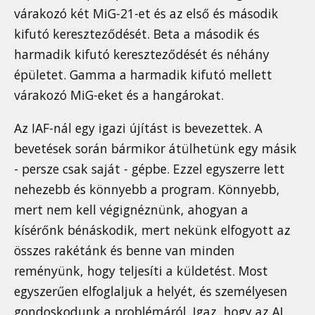
várakozó két MiG-21-et és az első és második
kifutó kereszteződését. Beta a második és
harmadik kifutó kereszteződését és néhány
épületet. Gamma a harmadik kifutó mellett
várakozó MiG-eket és a hangárokat.
Az IAF-nál egy igazi újítást is bevezettek. A
bevetések során bármikor átülhetünk egy másik
- persze csak saját - gépbe. Ezzel egyszerre lett
nehezebb és könnyebb a program. Könnyebb,
mert nem kell végignéznünk, ahogyan a
kísérőnk bénáskodik, mert nekünk elfogyott az
összes rakétánk és benne van minden
reményünk, hogy teljesíti a küldetést. Most
egyszerűen elfoglaljuk a helyét, és személyesen
gondoskodunk a problémáról. Igaz, hogy az AI