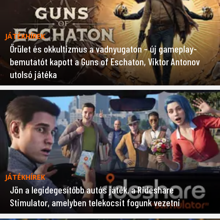
JÁTÉKHÍREK
Őrület és okkultizmus a vadnyugaton – új gameplay-
bemutatót kapott a Guns of Eschaton, Viktor Antonov
utolsó játéka
JÁTÉKHÍREK
Jön a legidegesítőbb autós játék, a Rideshare
Stimulator, amelyben telekocsit fogunk vezetni