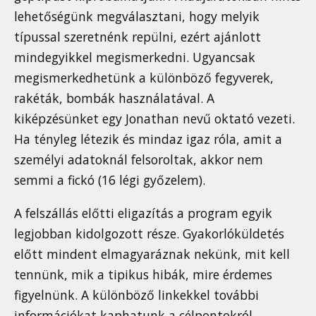
lehetőségünk megválasztani, hogy melyik
típussal szeretnénk repülni, ezért ajánlott
mindegyikkel megismerkedni. Ugyancsak
megismerkedhetünk a különböző fegyverek,
rakéták, bombák használatával. A
kiképzésünket egy Jonathan nevű oktató vezeti.
Ha tényleg létezik és mindaz igaz róla, amit a
személyi adatoknál felsoroltak, akkor nem
semmi a fickó (16 légi győzelem).
A felszállás előtti eligazítás a program egyik
legjobban kidolgozott része. Gyakorlóküldetés
előtt mindent elmagyaráznak nekünk, mit kell
tennünk, mik a tipikus hibák, mire érdemes
figyelnünk. A különböző linkekkel további
információkat kaphatunk a célpontokról,