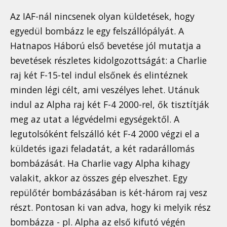
Az IAF-nál nincsenek olyan küldetések, hogy
egyedül bombázz le egy felszállópályát. A
Hatnapos Háború első bevetése jól mutatja a
bevetések részletes kidolgozottságát: a Charlie
raj két F-15-tel indul elsőnek és elintéznek
minden légi célt, ami veszélyes lehet. Utánuk
indul az Alpha raj két F-4 2000-rel, ők tisztítják
meg az utat a légvédelmi egységektől. A
legutolsóként felszálló két F-4 2000 végzi el a
küldetés igazi feladatát, a két radarállomás
bombázását. Ha Charlie vagy Alpha kihagy
valakit, akkor az összes gép elveszhet. Egy
repülőtér bombázásában is két-három raj vesz
részt. Pontosan ki van adva, hogy ki melyik rész
bombázza - pl. Alpha az első kifutó végén