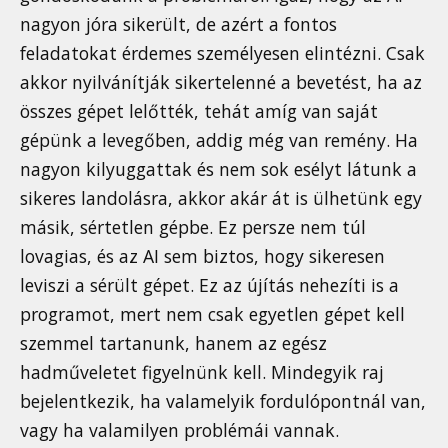
nagyon jóra sikerült, de azért a fontos
feladatokat érdemes személyesen elintézni. Csak
akkor nyilvánítják sikertelenné a bevetést, ha az
összes gépet lelőtték, tehát amíg van saját
gépünk a levegőben, addig még van remény. Ha
nagyon kilyuggattak és nem sok esélyt látunk a
sikeres landolásra, akkor akár át is ülhetünk egy
másik, sértetlen gépbe. Ez persze nem túl
lovagias, és az AI sem biztos, hogy sikeresen
leviszi a sérült gépet. Ez az újítás nehezíti is a
programot, mert nem csak egyetlen gépet kell
szemmel tartanunk, hanem az egész
hadműveletet figyelnünk kell. Mindegyik raj
bejelentkezik, ha valamelyik fordulópontnál van,
vagy ha valamilyen problémái vannak.