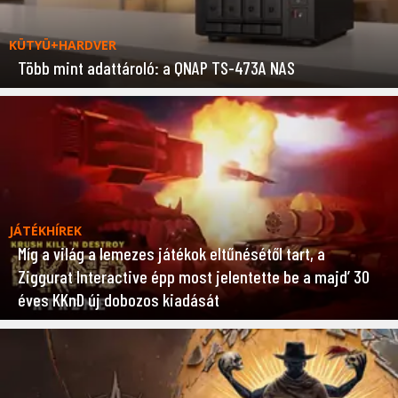
KÜTYÜ+HARDVER
Több mint adattároló: a QNAP TS-473A NAS
JÁTÉKHÍREK
Míg a világ a lemezes játékok eltűnésétől tart, a
Ziggurat Interactive épp most jelentette be a majd’ 30
éves KKnD új dobozos kiadását