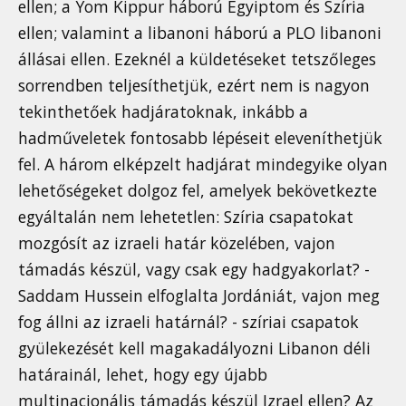
ellen; a Yom Kippur háború Egyiptom és Szíria
ellen; valamint a libanoni háború a PLO libanoni
állásai ellen. Ezeknél a küldetéseket tetszőleges
sorrendben teljesíthetjük, ezért nem is nagyon
tekinthetőek hadjáratoknak, inkább a
hadműveletek fontosabb lépéseit eleveníthetjük
fel. A három elképzelt hadjárat mindegyike olyan
lehetőségeket dolgoz fel, amelyek bekövetkezte
egyáltalán nem lehetetlen: Szíria csapatokat
mozgósít az izraeli határ közelében, vajon
támadás készül, vagy csak egy hadgyakorlat? -
Saddam Hussein elfoglalta Jordániát, vajon meg
fog állni az izraeli határnál? - szíriai csapatok
gyülekezését kell magakadályozni Libanon déli
határainál, lehet, hogy egy újabb
multinacionális támadás készül Izrael ellen? Az