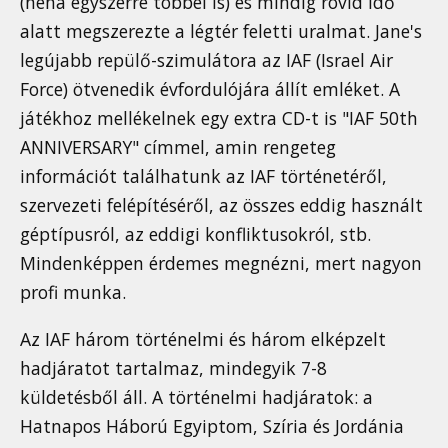
(néha egyszerre többel is) és mindig rövid idő
alatt megszerezte a légtér feletti uralmat. Jane's
legújabb repülő-szimulátora az IAF (Israel Air
Force) ötvenedik évfordulójára állít emléket. A
játékhoz mellékelnek egy extra CD-t is "IAF 50th
ANNIVERSARY" címmel, amin rengeteg
információt találhatunk az IAF történetéről,
szervezeti felépítéséről, az összes eddig használt
géptípusról, az eddigi konfliktusokról, stb.
Mindenképpen érdemes megnézni, mert nagyon
profi munka.
Az IAF három történelmi és három elképzelt
hadjáratot tartalmaz, mindegyik 7-8
küldetésből áll. A történelmi hadjáratok: a
Hatnapos Háború Egyiptom, Szíria és Jordánia