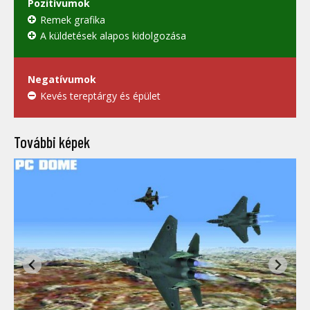
Pozitívumok
Remek grafika
A küldetések alapos kidolgozása
Negatívumok
Kevés tereptárgy és épület
További képek