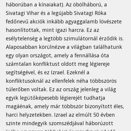
háborúban a kínaiakat). Az öbölháború, a
Sivatagi Vihar és a legújabb Sivatagi Róka
fedőnevű akciók inkább agyaggalamb lövészete
hasonlítottak, mint igazi harcra. Ez az
esélytelenség a legtöbb szimulátornál érződik is.
Alaposabban körülnézve a világban találhatunk
egy olyan országot, amely a fennállása óta
számtalan konfliktust oldott meg légiereje
segítségével, és ez Izrael. Ezeknél a
konfliktusoknál az ellenfelek néha többszörös
túlerőben voltak. Ez az ország jelenleg a világ
egyik legütőképesebb légierejét tudhatja
magáénak, amely már többször bizonyított éles,
harci helyzetekben. Izrael az elmúlt 50 évben
szinte mindegyik szomszédjával háborúzott