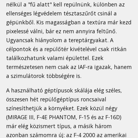
nélkül a "fű alatt" kell repülnünk, különben az
ellenséges légvédelem tésztaszűrőt csinál a
gépünkből. Kis magasságban a textúra már kezd
pixelessé válni, bár ez nem annyira feltűnő.
Ugyancsak hiányolom a tereptárgyakat. A
célpontok és a repülőtér kivételével csak ritkán
találkozhatunk valami épülettel. Ezek
természetesen nem csak az IAF-ra igazak, hanem
a szimulátorok többségére is.
A használható géptípusok skálája elég széles,
összesen hét repülőgéptípus roncsaival
színesíthetjük a környéket. Ezek közül négy
(MIRAGE III, F-4E PHANTOM, F-15 és az F-16D)
már elég közismert típus, a másik három
azonban számomra új: az F-4 2000 az amerikai