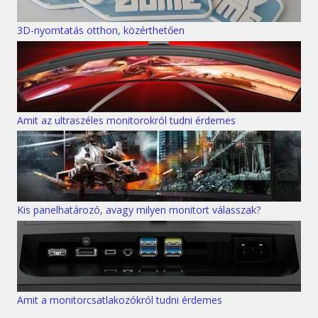
3D-nyomtatás otthon, közérthetően
Amit az ultraszéles monitorokról tudni érdemes
Kis panelhatározó, avagy milyen monitort válasszak?
Amit a monitorcsatlakozókról tudni érdemes