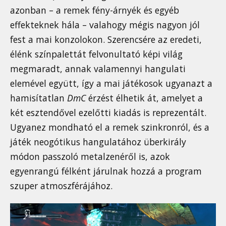
azonban – a remek fény-árnyék és egyéb
effekteknek hála – valahogy mégis nagyon jól
fest a mai konzolokon. Szerencsére az eredeti,
élénk színpalettát felvonultató képi világ
megmaradt, annak valamennyi hangulati
elemével együtt, így a mai játékosok ugyanazt a
hamisítatlan
DmC
érzést élhetik át, amelyet a
két esztendővel ezelőtti kiadás is reprezentált.
Ugyanez mondható el a remek szinkronról, és a
játék neogótikus hangulatához überkirály
módon passzoló metalzenéről is, azok
egyenrangú félként járulnak hozzá a program
szuper atmoszférájához.