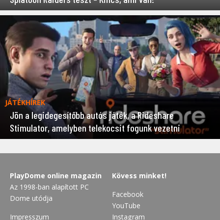
JÁTÉKHÍREK
Jön a legidegesítőbb autós játék, a Rideshare
Stimulator, amelyben telekocsit fogunk vezetni
PlayDome online magazin
Kövess minket!
Az 1998-ban alapított PC
Facebook
Dome utódja
YouTube
Impresszum
Instagram