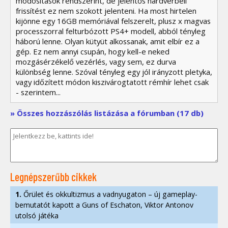
módosítások rendszerint, de jelentős hardverbeli
frissítést ez nem szokott jelenteni. Ha most hirtelen
kijönne egy 16GB memóriával felszerelt, plusz x magvas
processzorral felturbózott PS4+ modell, abból tényleg
háború lenne. Olyan kütyüt alkossanak, amit elbír ez a
gép. Ez nem annyi csupán, hogy kell-e neked
mozgásérzékelő vezérlés, vagy sem, ez durva
különbség lenne. Szóval tényleg egy jól irányzott pletyka,
vagy időzített módon kiszivárogtatott rémhír lehet csak
- szerintem...
» Összes hozzászólás listázása a fórumban (17 db)
Legnépszerűbb cikkek
1.
Őrület és okkultizmus a vadnyugaton – új gameplay-
bemutatót kapott a Guns of Eschaton, Viktor Antonov
utolsó játéka