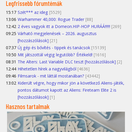
Legfrissebb fórumtémák
15:17
Szét*** az ideg
[5529]
13:06
Warhammer 40,000: Rogue Trader
[88]
12:42
2 éves vagyok itt a Domeon.HIP-HOP HURÁÁ!!!!!!
[269]
09:25
Várható megjelenések – 2026. augusztus
[hozzászólások]
[21]
07:37
Új gép és bővítés - tippek és tanácsok
[15139]
10:50
Mit játszottál végig legutóbb? Értékeld!
[1616]
08:31
The Alters: Last Variable DLC teszt [hozzászólások]
[2]
12:44
Hihetetlen hírek a nagyvilágból
[4636]
09:46
Filmsarok - mit láttál mostanában?
[43442]
13:02
Kiderült végre, hogy mikor jön a következő Aliens-játék,
pontos dátumot kapott az Aliens: Fireteam Elite 2 is
[hozzászólások]
[1]
Hasznos tartalmak