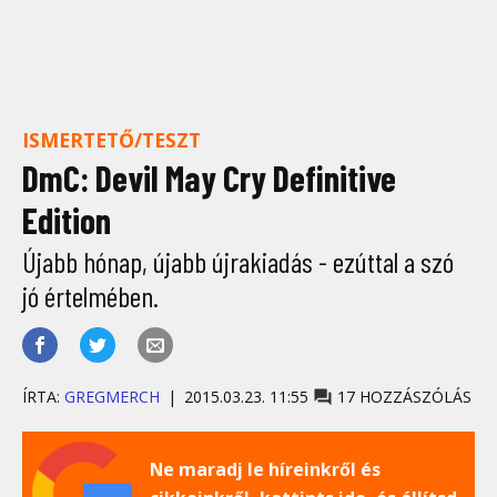
ISMERTETŐ/TESZT
DmC: Devil May Cry Definitive
Edition
Újabb hónap, újabb újrakiadás - ezúttal a szó
jó értelmében.
ÍRTA:
GREGMERCH
2015.03.23. 11:55
17 HOZZÁSZÓLÁS
Ne maradj le híreinkről és