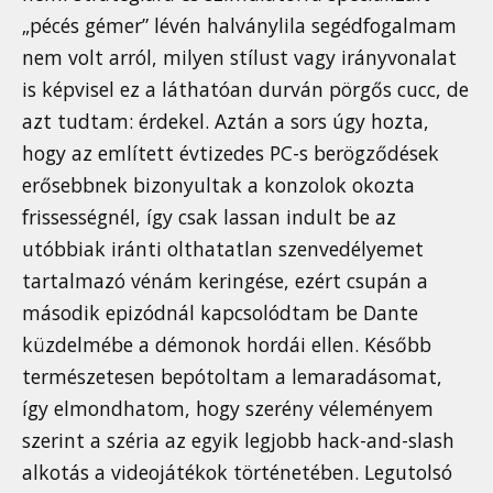
„pécés gémer” lévén halványlila segédfogalmam
nem volt arról, milyen stílust vagy irányvonalat
is képvisel ez a láthatóan durván pörgős cucc, de
azt tudtam: érdekel. Aztán a sors úgy hozta,
hogy az említett évtizedes PC-s berögződések
erősebbnek bizonyultak a konzolok okozta
frissességnél, így csak lassan indult be az
utóbbiak iránti olthatatlan szenvedélyemet
tartalmazó vénám keringése, ezért csupán a
második epizódnál kapcsolódtam be Dante
küzdelmébe a démonok hordái ellen. Később
természetesen bepótoltam a lemaradásomat,
így elmondhatom, hogy szerény véleményem
szerint a széria az egyik legjobb hack-and-slash
alkotás a videojátékok történetében. Legutolsó