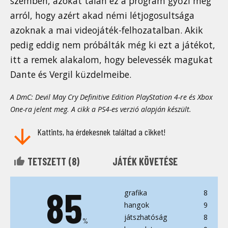
szemben, azokat talán ez a program győzi meg
arról, hogy azért akad némi létjogosultsága
azoknak a mai videojáték-felhozatalban. Akik
pedig eddig nem próbálták még ki ezt a játékot,
itt a remek alakalom, hogy belevessék magukat
Dante és Vergil küzdelmeibe.
A DmC: Devil May Cry Definitive Edition PlayStation 4-re és Xbox
One-ra jelent meg. A cikk a PS4-es verzió alapján készült.
Kattints, ha érdekesnek találtad a cikket!
TETSZETT (
8
)
JÁTÉK KÖVETÉSE
85
grafika
8
hangok
9
játszhatóság
8
%