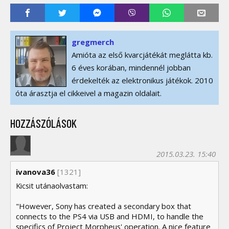
gregmerch
Amióta az első kvarcjátékát meglátta kb.
6 éves korában, mindennél jobban
érdekelték az elektronikus játékok. 2010
óta árasztja el cikkeivel a magazin oldalait.
HOZZÁSZÓLÁSOK
2015.03.23. 15:40
ivanova36
[1321]
Kicsit utánaolvastam:
"However, Sony has created a secondary box that
connects to the PS4 via USB and HDMI, to handle the
specifics of Project Morpheus' operation. A nice feature