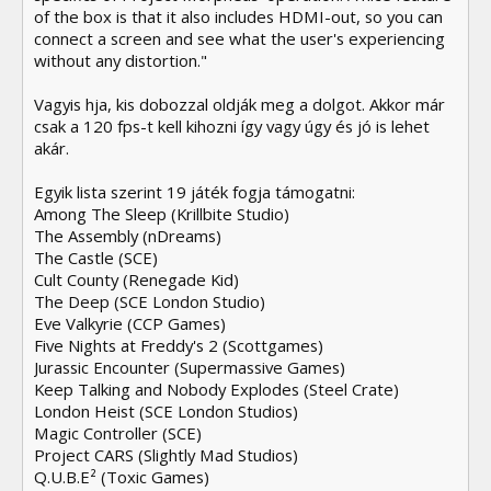
of the box is that it also includes HDMI-out, so you can
connect a screen and see what the user's experiencing
without any distortion."
Vagyis hja, kis dobozzal oldják meg a dolgot. Akkor már
csak a 120 fps-t kell kihozni így vagy úgy és jó is lehet
akár.
Egyik lista szerint 19 játék fogja támogatni:
Among The Sleep (Krillbite Studio)
The Assembly (nDreams)
The Castle (SCE)
Cult County (Renegade Kid)
The Deep (SCE London Studio)
Eve Valkyrie (CCP Games)
Five Nights at Freddy's 2 (Scottgames)
Jurassic Encounter (Supermassive Games)
Keep Talking and Nobody Explodes (Steel Crate)
London Heist (SCE London Studios)
Magic Controller (SCE)
Project CARS (Slightly Mad Studios)
Q.U.B.E² (Toxic Games)