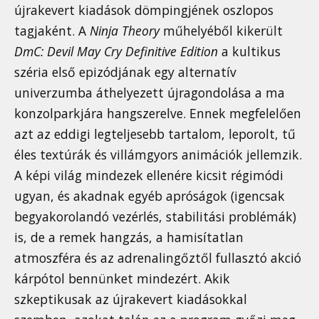
újrakevert kiadások dömpingjének oszlopos
tagjaként. A
Ninja Theory
műhelyéből kikerült
DmC: Devil May Cry Definitive Edition
a kultikus
széria első epizódjának egy alternatív
univerzumba áthelyezett újragondolása a ma
konzolparkjára hangszerelve. Ennek megfelelően
azt az eddigi legteljesebb tartalom, leporolt, tű
éles textúrák és villámgyors animációk jellemzik.
A képi világ mindezek ellenére kicsit régimódi
ugyan, és akadnak egyéb apróságok (igencsak
begyakorolandó vezérlés, stabilitási problémák)
is, de a remek hangzás, a hamisítatlan
atmoszféra és az adrenalingőztől fullasztó akció
kárpótol bennünket mindezért. Akik
szkeptikusak az újrakevert kiadásokkal