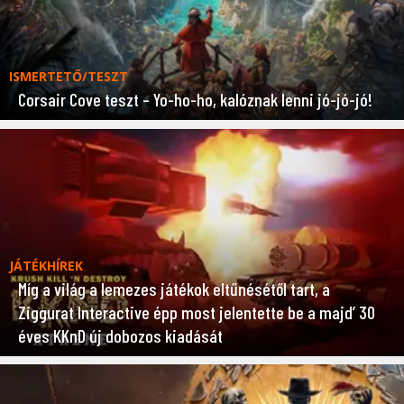
ISMERTETŐ/TESZT
Corsair Cove teszt – Yo-ho-ho, kalóznak lenni jó-jó-jó!
JÁTÉKHÍREK
Míg a világ a lemezes játékok eltűnésétől tart, a
Ziggurat Interactive épp most jelentette be a majd’ 30
éves KKnD új dobozos kiadását