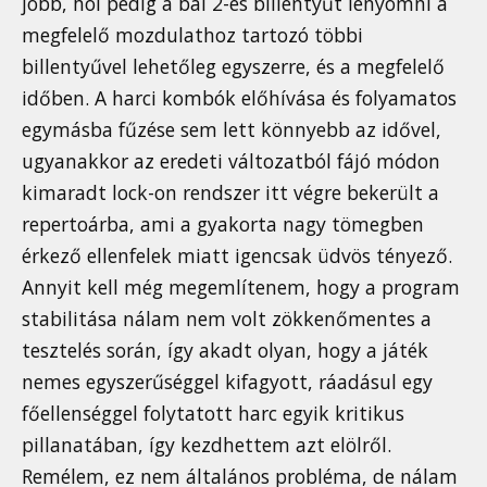
jobb, hol pedig a bal 2-es billentyűt lenyomni a
megfelelő mozdulathoz tartozó többi
billentyűvel lehetőleg egyszerre, és a megfelelő
időben. A harci kombók előhívása és folyamatos
egymásba fűzése sem lett könnyebb az idővel,
ugyanakkor az eredeti változatból fájó módon
kimaradt lock-on rendszer itt végre bekerült a
repertoárba, ami a gyakorta nagy tömegben
érkező ellenfelek miatt igencsak üdvös tényező.
Annyit kell még megemlítenem, hogy a program
stabilitása nálam nem volt zökkenőmentes a
tesztelés során, így akadt olyan, hogy a játék
nemes egyszerűséggel kifagyott, ráadásul egy
főellenséggel folytatott harc egyik kritikus
pillanatában, így kezdhettem azt elölről.
Remélem, ez nem általános probléma, de nálam