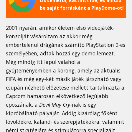
cikkeinkről, kattints ide, és állítsd
be saját forrásként a PlayDome-ot!
2001 nyarán, amikor életem első videojáték-
konzolját vásároltam az akkor még
embertelenül drágának számító PlayStation 2-es
személyében, adtak hozzá egy demo lemezt.
Még mindig itt lapul valahol a
gyűjteményemben a korong, amely az aktuális
FIFA és még egy-két másik játék játszható vagy
csupán nézhető előzetese mellett tartalmazta a
Capcom hamarosan elkövetkező legújabb
eposzának, a
Devil May Cry
-nak is egy
kipróbálható pályáját. Addig kizárólag főként
lövöldékre, kaland- és szerepjátékokra, valamint
némi stratégiára és szimulátorra specializált