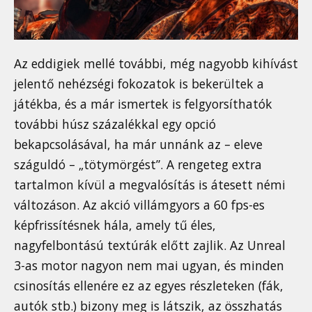
Az eddigiek mellé további, még nagyobb kihívást
jelentő nehézségi fokozatok is bekerültek a
játékba, és a már ismertek is felgyorsíthatók
további húsz százalékkal egy opció
bekapcsolásával, ha már unnánk az – eleve
száguldó – „tötymörgést”. A rengeteg extra
tartalmon kívül a megvalósítás is átesett némi
változáson. Az akció villámgyors a 60 fps-es
képfrissítésnek hála, amely tű éles,
nagyfelbontású textúrák előtt zajlik. Az Unreal
3-as motor nagyon nem mai ugyan, és minden
csinosítás ellenére ez az egyes részleteken (fák,
autók stb.) bizony meg is látszik, az összhatás