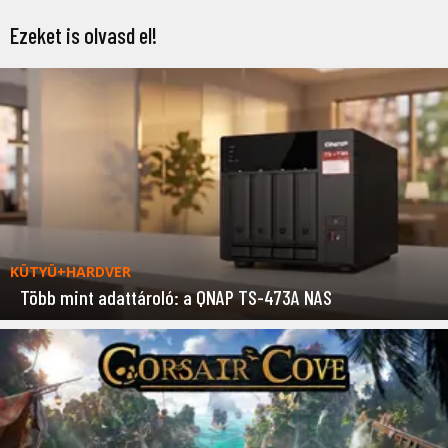
Ezeket is olvasd el!
KÜTYÜ+HARDVER
Több mint adattároló: a QNAP TS-473A NAS