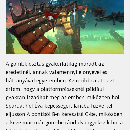
A gombkiosztás gyakorlatilag maradt az
eredetinél, annak valamennyi előnyével és
hátrányával egyetemben. Az utóbbi alatt azt
értem, hogy a platformrészeknél például
gyakran izzadhat meg az ember, miközben hol
Sparda, hol Éva képességeit láncba fűzve kell
eljusson A pontból B-n keresztül C-be, miközben
a keze már-már görcsbe rándulva igyekszik hol a