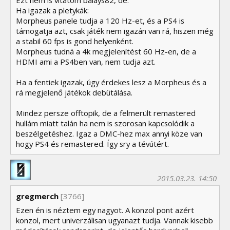
Ha igazak a pletykák:
Morpheus panele tudja a 120 Hz-et, és a PS4 is
támogatja azt, csak játék nem igazán van rá, hiszen még
a stabil 60 fps is gond helyenként.
Morpheus tudná a 4k megjelenítést 60 Hz-en, de a
HDMI ami a PS4ben van, nem tudja azt.
Ha a fentiek igazak, úgy érdekes lesz a Morpheus és a
rá megjelenő játékok debütálása.
Mindez persze offtopik, de a felmerült remastered
hullám miatt talán ha nem is szorosan kapcsolódik a
beszélgetéshez. Igaz a DMC-hez max annyi köze van
hogy PS4 és remastered. Így sry a tévútért.
2015.03.23. 14:50
gregmerch
[3766]
Ezen én is néztem egy nagyot. A konzol pont azért
konzol, mert univerzálisan ugyanazt tudja. Vannak kisebb