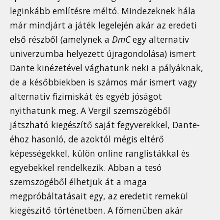
leginkább említésre méltó. Mindezeknek hála
már mindjárt a játék legelején akár az eredeti
első részből (amelynek a
DmC
egy alternatív
univerzumba helyezett újragondolása) ismert
Dante kinézetével vághatunk neki a pályáknak,
de a későbbiekben is számos már ismert vagy
alternatív fizimiskát és egyéb jóságot
nyithatunk meg. A Vergil szemszögéből
játszható kiegészítő saját fegyverekkel, Dante-
éhoz hasonló, de azoktól mégis eltérő
képességekkel, külön online ranglistákkal és
egyebekkel rendelkezik. Abban a tesó
szemszögéből élhetjük át a maga
megpróbáltatásait egy, az eredetit remekül
kiegészítő történetben. A főmenüben akár