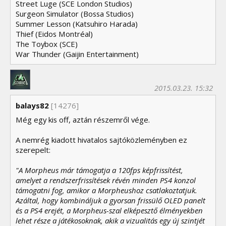
Street Luge (SCE London Studios)
Surgeon Simulator (Bossa Studios)
Summer Lesson (Katsuhiro Harada)
Thief (Eidos Montréal)
The Toybox (SCE)
War Thunder (Gaijin Entertainment)
2015.03.23. 15:32
balays82
[14276]
Még egy kis off, aztán részemről vége.
A nemrég kiadott hivatalos sajtóközleményben ez
szerepelt:
"A Morpheus már támogatja a 120fps képfrissítést,
amelyet a rendszerfrissítések révén minden PS4 konzol
támogatni fog, amikor a Morpheushoz csatlakoztatjuk.
Azáltal, hogy kombináljuk a gyorsan frissülő OLED panelt
és a PS4 erejét, a Morpheus-szal elképesztő élményekben
lehet része a játékosoknak, akik a vizualitás egy új szintjét