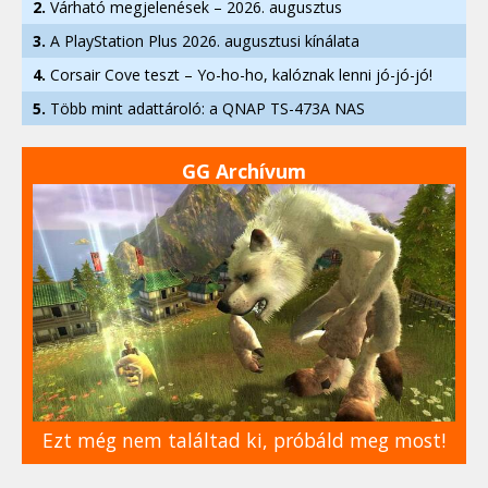
2.
Várható megjelenések – 2026. augusztus
3.
A PlayStation Plus 2026. augusztusi kínálata
4.
Corsair Cove teszt – Yo-ho-ho, kalóznak lenni jó-jó-jó!
5.
Több mint adattároló: a QNAP TS-473A NAS
GG Archívum
Ezt még nem találtad ki, próbáld meg most!