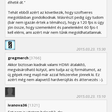
élhetik át."
Tehát ebből azért az következik, hogy szoftveres
megoldásban gondolkodnak. Másrészt pedig úgy tudom
(bár nem igazán értek a témához), hogy a 120 fps is úgy
jön össze, hogy szemenként és panelenként 60 fps-t
kell elérni, ami azért már nem tűnik megoldhatatlannak.
2015.03.23. 15:30
gregmerch
[3766]
Akkor biztosan kiadnak valami HDMI átalakító,
megvásárolható kütyüt, ami tudja az új formátumot, az
új gépek meg majd már azzal felszerelve jönnek ki. Ez
azért még nem alapvető hardverújítás és áttervezés :-).
2015.03.23. 15:10
ivanova36
[1321]
Ezt nem is vitatom balays82, de: