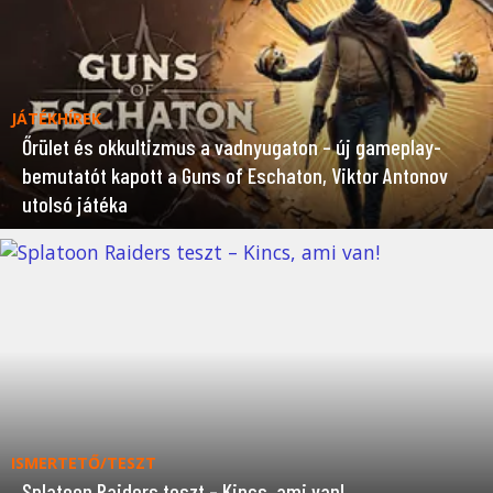
JÁTÉKHÍREK
Őrület és okkultizmus a vadnyugaton – új gameplay-
bemutatót kapott a Guns of Eschaton, Viktor Antonov
utolsó játéka
ISMERTETŐ/TESZT
Splatoon Raiders teszt – Kincs, ami van!