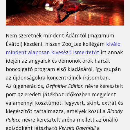
Nem szeretnék mindent Ádámtól (maximum
Évától) kezdeni, hiszen Zoo_Lee kollégám
kiváló,
mindent alaposan kiveséző ismertetőt
írt annak
idején az angyalok és démonok örök harcát
boncolgató program első kiadásáról, így csupán
az újdonságokra koncentrálnék írásomban.
Az újgenerációs,
Definitive Edition
névre keresztelt
port az eredeti játékhoz időközben megjelent
valamennyi kosztümöt, fegyvert, skint, extrát és
kiegészítőt tartalmazza, amelyek közül a
Bloody
Palace
névre keresztelt aréna mellett az önálló
epizódként játszható
Vergil’s Downfall
a