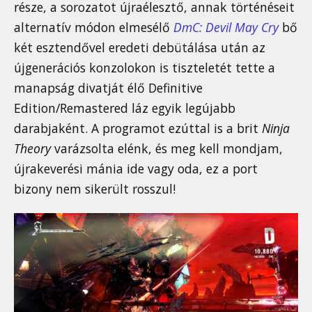
része, a sorozatot újraélesztő, annak történéseit
alternatív módon elmesélő
DmC: Devil May Cry
bő
két esztendővel eredeti debütálása után az
újgenerációs konzolokon is tiszteletét tette a
manapság divatját élő Definitive
Edition/Remastered láz egyik legújabb
darabjaként. A programot ezúttal is a brit
Ninja
Theory
varázsolta elénk, és meg kell mondjam,
újrakeverési mánia ide vagy oda, ez a port
bizony nem sikerült rosszul!