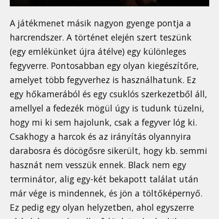
A játékmenet másik nagyon gyenge pontja a
harcrendszer. A történet elején szert teszünk
(egy emlékünket újra átélve) egy különleges
fegyverre. Pontosabban egy olyan kiegészítőre,
amelyet több fegyverhez is használhatunk. Ez
egy hőkamerából és egy csuklós szerkezetből áll,
amellyel a fedezék mögül úgy is tudunk tüzelni,
hogy mi ki sem hajolunk, csak a fegyver lóg ki.
Csakhogy a harcok és az irányítás olyannyira
darabosra és döcögősre sikerült, hogy kb. semmi
hasznát nem vesszük ennek. Black nem egy
terminátor, alig egy-két bekapott találat után
már vége is mindennek, és jön a töltőképernyő.
Ez pedig egy olyan helyzetben, ahol egyszerre