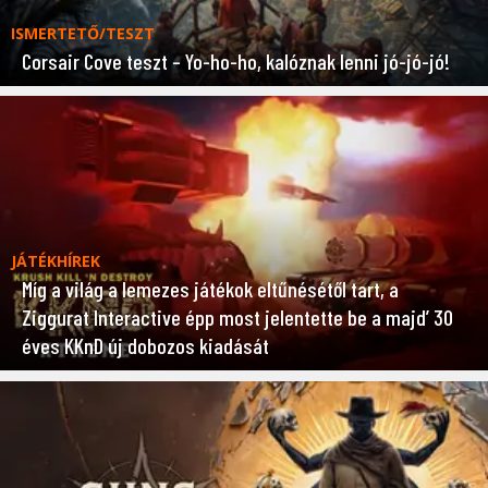
ISMERTETŐ/TESZT
Corsair Cove teszt – Yo-ho-ho, kalóznak lenni jó-jó-jó!
JÁTÉKHÍREK
Míg a világ a lemezes játékok eltűnésétől tart, a
Ziggurat Interactive épp most jelentette be a majd’ 30
éves KKnD új dobozos kiadását