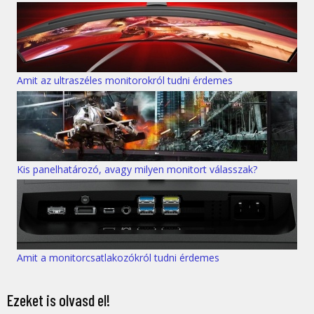
Amit az ultraszéles monitorokról tudni érdemes
Kis panelhatározó, avagy milyen monitort válasszak?
Amit a monitorcsatlakozókról tudni érdemes
Ezeket is olvasd el!