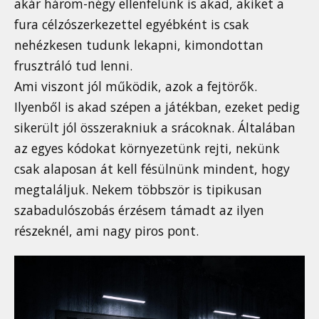
akár három-négy ellenfelünk is akad, akiket a
fura célzószerkezettel egyébként is csak
nehézkesen tudunk lekapni, kimondottan
frusztráló tud lenni.
Ami viszont jól működik, azok a fejtörők.
Ilyenből is akad szépen a játékban, ezeket pedig
sikerült jól összerakniuk a srácoknak. Általában
az egyes kódokat környezetünk rejti, nekünk
csak alaposan át kell fésülnünk mindent, hogy
megtaláljuk. Nekem többször is tipikusan
szabadulószobás érzésem támadt az ilyen
részeknél, ami nagy piros pont.