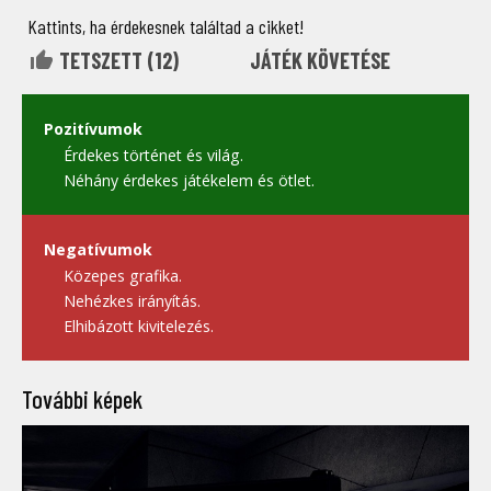
Kattints, ha érdekesnek találtad a cikket!
TETSZETT (
12
)
JÁTÉK KÖVETÉSE
Pozitívumok
Érdekes történet és világ.
Néhány érdekes játékelem és ötlet.
Negatívumok
Közepes grafika.
Nehézkes irányítás.
Elhibázott kivitelezés.
További képek