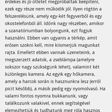
érdekes és jó ötletet megpróbáltak beépíteni,
ezek egy része nem működik jól. Ilyen rögtön a
felszerelésünk, amely egy-két fegyverből és egy
okostelefonból áll. Időnk nagy részében, amikor
a szanatóriumban bolyongunk, ezt fogjuk
használni. Ebben van ugyanis a térkép, amit
erősen szokni kell, mire kiismerjük magunkat
rajta. Emellett ebben vannak üzeneteink, a
megszerzett adatok, a zseblámpa (amelyre
sokszor nagy szükségünk lehet), valamint két
különleges kamera. Az egyik egy hőkamera,
amely a harcok során is hasznunkra lesz (erről
picit később), a másik pedig egy nyomolvasó. Ha
valami fontos nyomra bukkanunk, vagy
találkozunk valakivel, ennek segítségével
elemezhetjük és tudhatunk meg róla hasznos