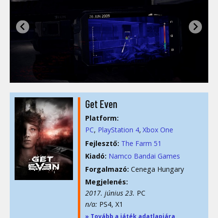
Get Even
Platform:
PC
PlayStation 4
Xbox One
Fejlesztő:
The Farm 51
Kiadó:
Namco Bandai Games
Forgalmazó:
Cenega Hungary
Megjelenés:
2017. június 23.
PC
n/a:
PS4, X1
» Tovább a játék adatlapjára