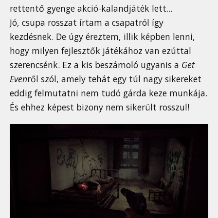
rettentő gyenge akció-kalandjáték lett...
Jó, csupa rosszat írtam a csapatról így
kezdésnek. De úgy éreztem, illik képben lenni,
hogy milyen fejlesztők játékához van ezúttal
szerencsénk. Ez a kis beszámoló ugyanis a
Get
Even
ről szól, amely tehát egy túl nagy sikereket
eddig felmutatni nem tudó gárda keze munkája.
És ehhez képest bizony nem sikerült rosszul!