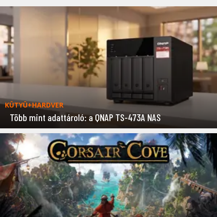
KÜTYÜ+HARDVER
Több mint adattároló: a QNAP TS-473A NAS