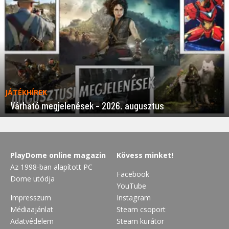
JÁTÉKHÍREK
Várható megjelenések – 2026. augusztus
PlayDome online magazin
Kövess minket!
Az 1998-ban alapított PC
Facebook
Dome utódja
YouTube
Impresszum
Instagram
Médiaajánlat
Steam csoport
Adatvédelem
Steam kurátor