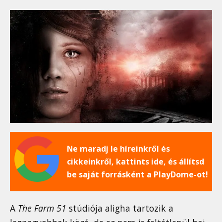
Ne maradj le híreinkről és
cikkeinkről, kattints ide, és állítsd
be saját forrásként a PlayDome-ot!
A
The Farm 51
stúdiója aligha tartozik a