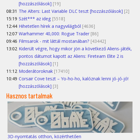
[hozzászólások]
[19]
08:31
The Alters: Last Variable DLC teszt [hozzászólások]
[2]
15:19
Szét*** az ideg
[5518]
12:44
Hihetetlen hírek a nagyvilágból
[4636]
12:07
Warhammer 40,000: Rogue Trader
[86]
09:46
Filmsarok - mit láttál mostanában?
[43442]
13:02
Kiderült végre, hogy mikor jön a következő Aliens-játék,
pontos dátumot kapott az Aliens: Fireteam Elite 2 is
[hozzászólások]
[1]
11:12
Moderátoroknak
[17410]
10:49
Corsair Cove teszt – Yo-ho-ho, kalóznak lenni jó-jó-jó!
[hozzászólások]
[3]
Hasznos tartalmak
3D-nyomtatás otthon, közérthetően