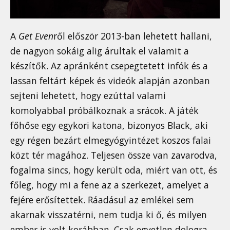
A
Get Even
ről először 2013-ban lehetett hallani,
de nagyon sokáig alig árultak el valamit a
készítők. Az apránként csepegtetett infók és a
lassan feltárt képek és videók alapján azonban
sejteni lehetett, hogy ezúttal valami
komolyabbal próbálkoznak a srácok. A játék
főhőse egy egykori katona, bizonyos Black, aki
egy régen bezárt elmegyógyintézet koszos falai
közt tér magához. Teljesen össze van zavarodva,
fogalma sincs, hogy került oda, miért van ott, és
főleg, hogy mi a fene az a szerkezet, amelyet a
fejére erősítettek. Ráadásul az emlékei sem
akarnak visszatérni, nem tudja ki ő, és milyen
ember is volt korábban. Csak egyetlen dologra