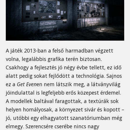
A játék 2013-ban a felső harmadban végzett
volna, legalábbis grafika terén biztosan.
Csakhogy a fejlesztés jó négy évbe tellett, ez idő
alatt pedig sokat fejlődött a technológia. Sajnos
ez a
Get Even
en nem látszik meg, a látványvilág
jóindulattal is legfeljebb erős közepest érdemel.
A modellek baltával faragottak, a textúrák sok
helyen homályosak, a környezet sivár és kopott –
jó, utóbbi egy elhagyatott szanatóriumban még
elmegy. Szerencsére cserébe nincs nagy