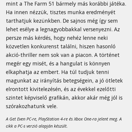
mint a The Farm 51 bármely más korábbi játéka.
Ha innen nézzük, tisztes munka eredményét
tarthatjuk kezünkben. De sajnos még így sem
lehet esélye a legnagyobbakkal versenyezni. Az
persze más kérdés, hogy nehéz lenne neki
közvetlen konkurenst találni, hiszen hasonló
akció-thriller nem sok van a piacon. A történet
megér egy misét, és a hangulat is könnyen
elkaphatja az embert. Ha túl tudjuk tenni
magunkat az irányítás betegségein, a jó ötletek
elrontott kivitelezésén, és az évekkel ezelőtti
szintet képviselő grafikán, akkor akár még jól is
szórakozhatunk vele.
A Get Even PC-re, PlayStation 4-re és Xbox One-ra jelent meg. A
cikk a PC-s verzió alapján készült.