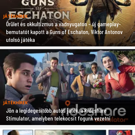
JÁTÉKHÍREK
Őrület és okkultizmus a vadnyugaton – új gameplay-
bemutatót kapott a Guns of Eschaton, Viktor Antonov
utolsó játéka
JÁTÉKHÍREK
Jön a legidegesítőbb autós játék, a Rideshare
Stimulator, amelyben telekocsit fogunk vezetni