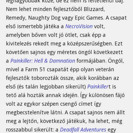
legnagyobbak közé, de ez nem is feltétlenül baj.
Nem lehet minden fejlesztőből Blizzard,
Remedy, Naughty Dog vagy Epic Games. A csapat
első ismertebb játéka a
NecroVision
volt,
amelyben bőven volt jó ötlet, csak épp a
kivitelezés rekedt meg a középszerűségben. Ezt
követően sajnos egy méretes öngól következett
a
Painkiller: Hell & Damnation
formájában. Öngól,
mivel a Farm 51 csapatát épp olyan veterán
fejlesztők toborozták össze, akik korábban az
első (és talán legjobban sikerült)
Painkiller
t is
tető alá hozták annak idején. Így különösen fájó
volt az egykor szépen csengő címet így
megbecstelenítve látni. A csapat sajnos nem állt
meg a lejtőn, következő játékuk, ha lehet, még
rosszabbul sikerült: a
Deadfall Adventures
egy