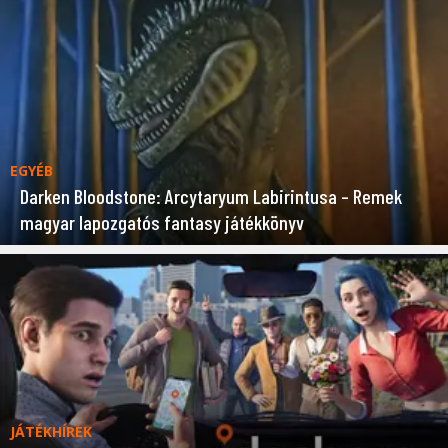
EGYÉB
Darken Bloodstone: Arcytaryum Labirintusa – Remek
magyar lapozgatós fantasy játékkönyv
JÁTÉKHÍREK