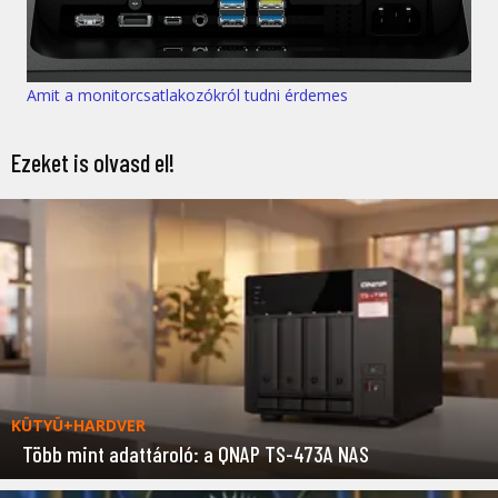
Amit a monitorcsatlakozókról tudni érdemes
Ezeket is olvasd el!
KÜTYÜ+HARDVER
Több mint adattároló: a QNAP TS-473A NAS