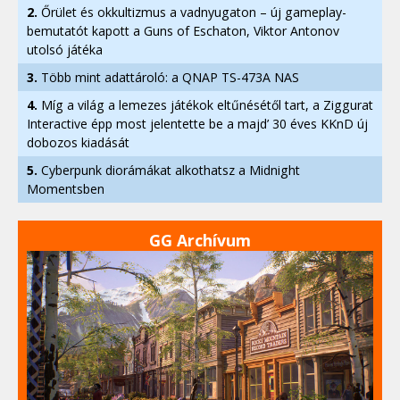
2.
Őrület és okkultizmus a vadnyugaton – új gameplay-
bemutatót kapott a Guns of Eschaton, Viktor Antonov
utolsó játéka
3.
Több mint adattároló: a QNAP TS-473A NAS
4.
Míg a világ a lemezes játékok eltűnésétől tart, a Ziggurat
Interactive épp most jelentette be a majd’ 30 éves KKnD új
dobozos kiadását
5.
Cyberpunk diorámákat alkothatsz a Midnight
Momentsben
GG Archívum