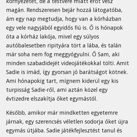
környezetet, de a testvére miatt erőt vesz
magán. Rendszeresen bejár hozzá látogatóba,
ám egy nap megtudja, hogy van a kórházban
egy vele nagyjából egyidős fiú is. Ő is hónapok
óta a kórház lakója, mivel egy súlyos
autóbalesetben ripityára tört a lába, és talán
már soha nem fog meggyógyulni. Ő Sam, aki
minden szabadidejét videojátékokkal tölti. Amit
Sadie is imád, így gyorsan jó barátságot kötnek.
Ami hónapokig tart, mígnem kiderül egy kis
turpisság Sadie-ről, ami aztán közel egy
évtizedre elszakítja őket egymástól.
Később, amikor már mindketten egyetemre
járnak, egy szerencsés véletlen sodorja őket újra
egymás útjába. Sadie játékfejlesztést tanul és