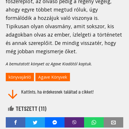
főszereplőt, az olvasó pedig a regény végéig,
ahogy egyre többet megtud róluk, úgy
formálódik a hozzájuk való viszonya is.
Tipikusan olyan olvasmány, amit sokszor, kis
adagokban olvas az ember, ízlelgeti a történetet
és annak szereplőit. De mindig visszatér, hogy
még jobban megismerje őket.
A bemutatott könyvet az Agave Kiadótól kaptuk.
könyvajánló
Agave Könyvek
Kattints, ha érdekesnek találtad a cikket!
TETSZETT (
11
)