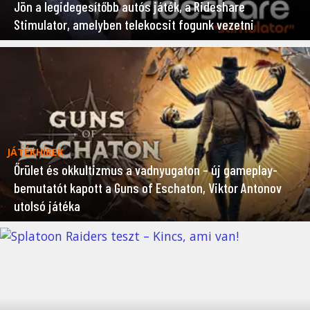
Jön a legidegesítőbb autós játék, a Rideshare
Stimulator, amelyben telekocsit fogunk vezetni
JÁTÉKHÍREK
Őrület és okkultizmus a vadnyugaton – új gameplay-
bemutatót kapott a Guns of Eschaton, Viktor Antonov
utolsó játéka