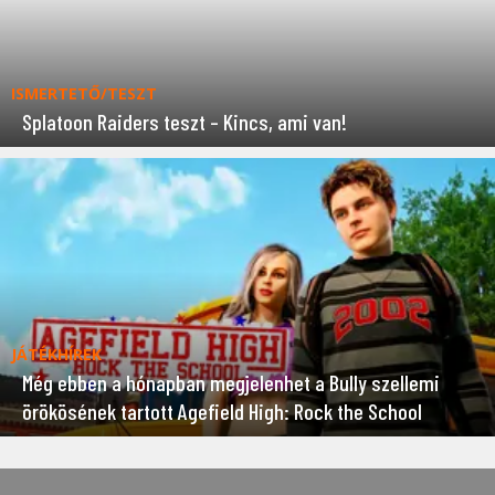
ISMERTETŐ/TESZT
Splatoon Raiders teszt – Kincs, ami van!
JÁTÉKHÍREK
Még ebben a hónapban megjelenhet a Bully szellemi
örökösének tartott Agefield High: Rock the School