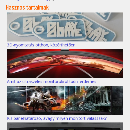
Hasznos tartalmak
3D-nyomtatás otthon, közérthetően
Amit az ultraszéles monitorokról tudni érdemes
Kis panelhatározó, avagy milyen monitort válasszak?