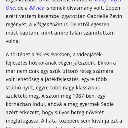
One
, de a
88 név
is remek olvasmány volt. Éppen
ezért vettem kezembe izgatottan Gabrielle Zevin
regényét, a
Világépítők
et is. De ettől egészen
mást kaptam, mint amire talán számítottam
volna.
A történet a ’90-es években, a videojáték-
fejlesztés hőskorának végén játszódik. Ekkorra
már nem csak egy szűk úttörő réteg számára
volt lehetőség a játékfejlesztés, egyre több
stúdió nyílt, egyre több nagy klasszikus
született meg. A sztori még 1987-ben, egy
kórházban indul, ahová a még gyermek Sadie
azért érkezett, hogy súlyos beteg nővérét
meglátogassa. A háta közepére sem kívánja ezt a