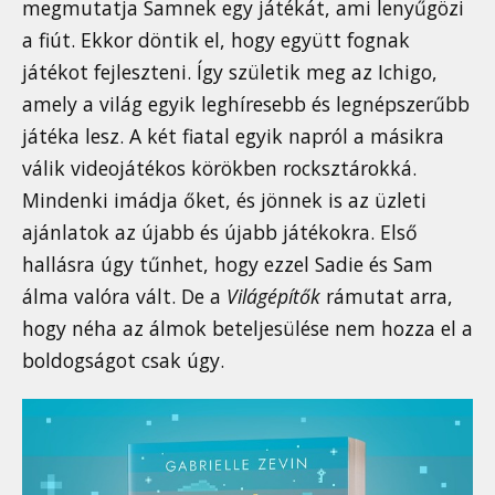
megmutatja Samnek egy játékát, ami lenyűgözi
a fiút. Ekkor döntik el, hogy együtt fognak
játékot fejleszteni. Így születik meg az Ichigo,
amely a világ egyik leghíresebb és legnépszerűbb
játéka lesz. A két fiatal egyik napról a másikra
válik videojátékos körökben rocksztárokká.
Mindenki imádja őket, és jönnek is az üzleti
ajánlatok az újabb és újabb játékokra. Első
hallásra úgy tűnhet, hogy ezzel Sadie és Sam
álma valóra vált. De a
Világépítők
rámutat arra,
hogy néha az álmok beteljesülése nem hozza el a
boldogságot csak úgy.