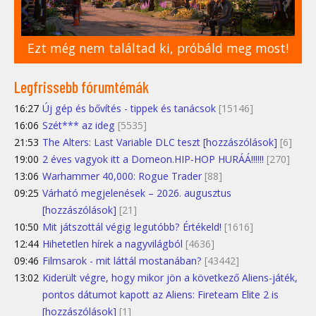
Ezt még nem találtad ki, próbáld meg most!
Legfrissebb fórumtémák
16:27
Új gép és bővítés - tippek és tanácsok
[15146]
16:06
Szét*** az ideg
[5535]
21:53
The Alters: Last Variable DLC teszt [hozzászólások]
[6]
19:00
2 éves vagyok itt a Domeon.HIP-HOP HURÁÁ!!!!!!
[270]
13:06
Warhammer 40,000: Rogue Trader
[88]
09:25
Várható megjelenések – 2026. augusztus
[hozzászólások]
[21]
10:50
Mit játszottál végig legutóbb? Értékeld!
[1616]
12:44
Hihetetlen hírek a nagyvilágból
[4636]
09:46
Filmsarok - mit láttál mostanában?
[43442]
13:02
Kiderült végre, hogy mikor jön a következő Aliens-játék,
pontos dátumot kapott az Aliens: Fireteam Elite 2 is
[hozzászólások]
[1]