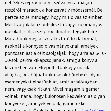
nehézkes reprodukálni, szóval én a magam
részéről maradok a konzervatív módszernél. De
persze az se mindegy, hogy mit olvas az ember.
Most zárjuk ki az önfejlesztő vagy tudományos
írásokat, sőt, a szépirodalmat is tegyük félre.
Maradjunk meg a szórakoztató irodalomnál,
azoknál a könnyed olvasmányoknál, amelyek
pontosan azt a célt szolgálják, hogy arra az 5-10-
30-sok percre kikapcsoljanak, amíg a könyv a
kezünkben van. Elrepülhetünk egy másik
világba, belebújhatunk mások bőrébe és olyan
eseményeket élhetünk át, amit a valóságban
nem, vagy csak ritkán. Mivel magam is gamer
volnék, naná, hogy különösen kedvelem az olyan
könyveket, amelyek velünk, gamerekkel
foglalkoznak. Örök kedvenc marad a
Ready Player