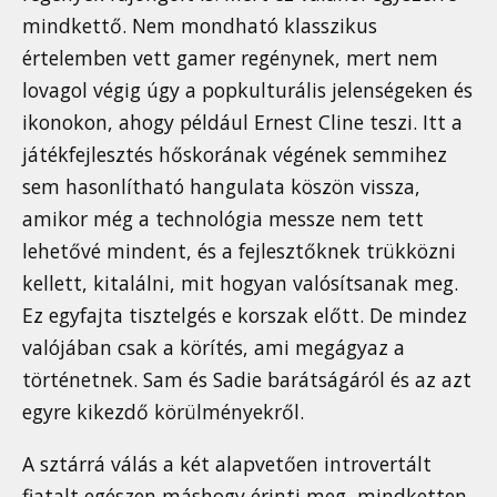
mindkettő. Nem mondható klasszikus
értelemben vett gamer regénynek, mert nem
lovagol végig úgy a popkulturális jelenségeken és
ikonokon, ahogy például Ernest Cline teszi. Itt a
játékfejlesztés hőskorának végének semmihez
sem hasonlítható hangulata köszön vissza,
amikor még a technológia messze nem tett
lehetővé mindent, és a fejlesztőknek trükközni
kellett, kitalálni, mit hogyan valósítsanak meg.
Ez egyfajta tisztelgés e korszak előtt. De mindez
valójában csak a körítés, ami megágyaz a
történetnek. Sam és Sadie barátságáról és az azt
egyre kikezdő körülményekről.
A sztárrá válás a két alapvetően introvertált
fiatalt egészen máshogy érinti meg, mindketten