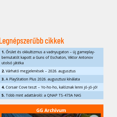
Legnépszerűbb cikkek
1.
Őrület és okkultizmus a vadnyugaton – új gameplay-
bemutatót kapott a Guns of Eschaton, Viktor Antonov
utolsó játéka
2.
Várható megjelenések – 2026. augusztus
3.
A PlayStation Plus 2026. augusztusi kínálata
4.
Corsair Cove teszt – Yo-ho-ho, kalóznak lenni jó-jó-jó!
5.
Több mint adattároló: a QNAP TS-473A NAS
GG Archívum