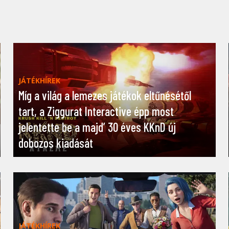
JÁTÉKHÍREK
Míg a világ a lemezes játékok eltűnésétől
tart, a Ziggurat Interactive épp most
jelentette be a majd’ 30 éves KKnD új
dobozos kiadását
JÁTÉKHÍREK