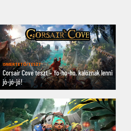
ISMERTETŐ/TESZT
Corsair Cove teszt – Yo-ho-ho, kalóznak lenni
jó-jó-jó!