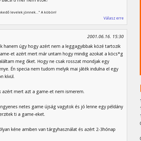
kedő levelek jönnek..." A köbön!
Válasz erre
2001.06.16. 15:30
áték hanem úgy hogy azért nem a leggagyibbak közé tartozik
game-et azért mert már untam hogy mindig azokat a köcs*g
találtam meg őket. Hogy ne csak rosszat mondjak egy
nye. Én specia nem tudom melyik mai játék indulna el egy
 kívül.
ak azért mert azt a game-et nem ismerem.
gy ingyenes netes game újság vagytok és jó lenne egy példány
rzitek ti a game-eket.
Olyan kéne amiben van tárgyhasználat és azért 2-3hónap