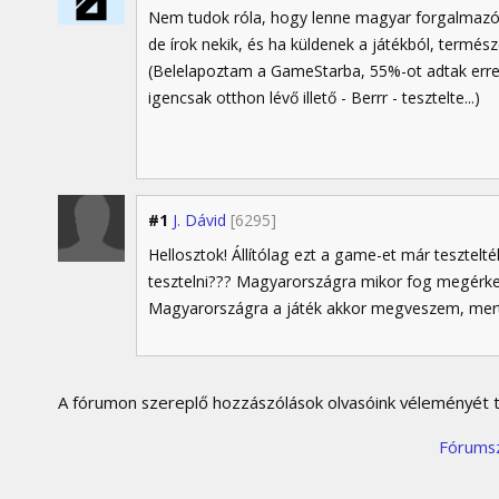
Nem tudok róla, hogy lenne magyar forgalmazója
de írok nekik, és ha küldenek a játékból, termész
(Belelapoztam a GameStarba, 55%-ot adtak erre a
igencsak otthon lévő illető - Berrr - tesztelte...)
#1
J. Dávid
[6295]
Hellosztok! Állítólag ezt a game-et már teszte
tesztelni??? Magyarországra mikor fog megérke
Magyarországra a játék akkor megveszem, mert
A fórumon szereplő hozzászólások olvasóink véleményét tü
Fórums