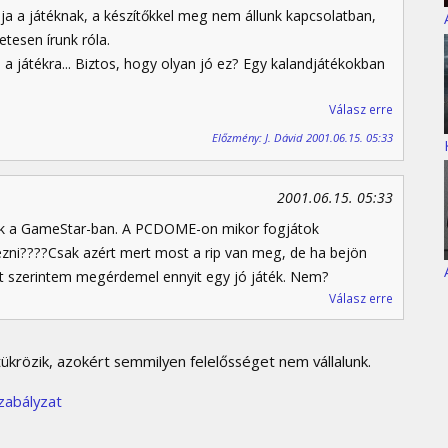
 a játéknak, a készítőkkel meg nem állunk kapcsolatban,
etesen írunk róla.
 játékra... Biztos, hogy olyan jó ez? Egy kalandjátékokban
Válasz erre
Előzmény: J. Dávid 2001.06.15. 05:33
2001.06.15. 05:33
lték a GameStar-ban. A PCDOME-on mikor fogjátok
zni????Csak azért mert most a rip van meg, de ha bejön
 szerintem megérdemel ennyit egy jó játék. Nem?
Válasz erre
krözik, azokért semmilyen felelősséget nem vállalunk.
zabályzat