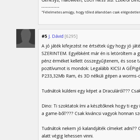
"Félelmetes amúgy, hogy tőled állandóan csak elégedetlen
#5
J. Dávid
[6295]
A jó játék kifejezést ne értsétek úgy hogy jó j
SZERINTEM. Egyébként már én is letöröltem a 
pénz érméket kellett összegyűjtenem, és sose 
pozitívumot is mondok: Legalább KICSI A GÉPigé
P233,32Mb Ram, és 3D nélküli gépen a worms-on
Tudnátok küldeni egy képet a Draculáról??? Cs
Dino: Ti szoktatok írni a készítőknek hogy ti e
a game-ből???? Csak kiváncsi vagyok honnan sze
Tudnátok nekem jó kalandjáték címeket adni?? 
alatt végig lehessen vinni.