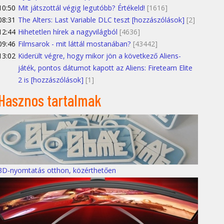
10:50
Mit játszottál végig legutóbb? Értékeld!
[1616]
08:31
The Alters: Last Variable DLC teszt [hozzászólások]
[2]
12:44
Hihetetlen hírek a nagyvilágból
[4636]
09:46
Filmsarok - mit láttál mostanában?
[43442]
13:02
Kiderült végre, hogy mikor jön a következő Aliens-
játék, pontos dátumot kapott az Aliens: Fireteam Elite
2 is [hozzászólások]
[1]
Hasznos tartalmak
3D-nyomtatás otthon, közérthetően