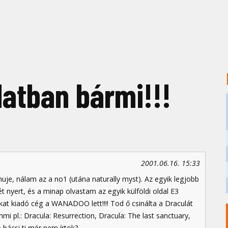
atban bármi!!!
2001.06.16. 15:33
uje, nálam az a no1 (utána naturally myst). Az egyik legjobb
t nyert, és a minap olvastam az egyik külföldi oldal E3
at kiadó cég a WANADOO lett!!!! Tod ő csinálta a Draculát
mi pl.: Dracula: Resurrection, Dracula: The last sanctuary,
bácsi ti mér nem írtok?