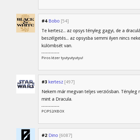
#4
Bobo
[54]
Te kertesz... az opsys tényleg gagyi, de a dracu
beszélgetés... az opsysba semmi ilyen nincs neke
külömbsét van.
Piros lézer tyutyutyutyu!
#3
kertesz
[497]
Nekem már megvan teljes verziósban. Tényleg 
mint a Dracula.
PC/PS2/XBOX
#2
Dino
[6087]