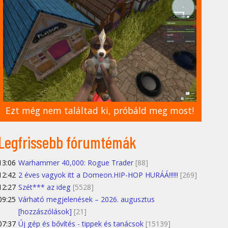
Ezt még nem találtad ki, próbáld meg most!
Legfrissebb fórumtémák
13:06
Warhammer 40,000: Rogue Trader
[88]
12:42
2 éves vagyok itt a Domeon.HIP-HOP HURÁÁ!!!!!!
[269]
12:27
Szét*** az ideg
[5528]
09:25
Várható megjelenések – 2026. augusztus
[hozzászólások]
[21]
07:37
Új gép és bővítés - tippek és tanácsok
[15139]