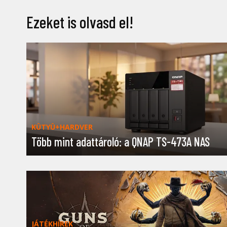
Ezeket is olvasd el!
KÜTYÜ+HARDVER
Több mint adattároló: a QNAP TS-473A NAS
JÁTÉKHÍREK