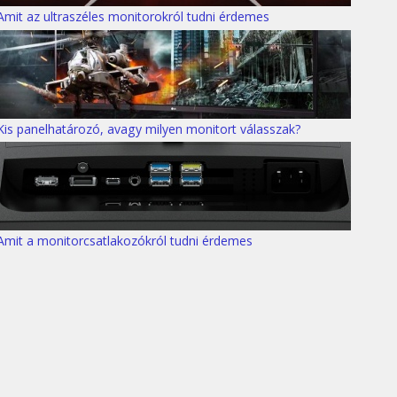
Amit az ultraszéles monitorokról tudni érdemes
Kis panelhatározó, avagy milyen monitort válasszak?
Amit a monitorcsatlakozókról tudni érdemes