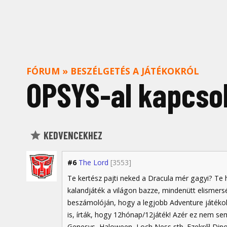
FÓRUM
»
BESZÉLGETÉS A JÁTÉKOKRÓL
OPSYS-al kapcsol
KEDVENCEKHEZ
#6
The Lord
[3553]
Te kertész pajti neked a Dracula mér gagyi? Te h
kalandjáték a világon bazze, mindenütt elismersé
beszámolóján, hogy a legjobb Adventure játékok
is, írták, hogy 12hónap/12játék! Azér ez nem sem
Genesys, Haloween, Loch Ness stb. Ezekről Dino 