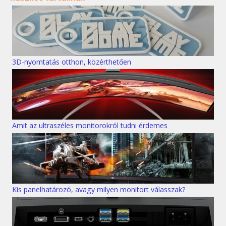
3D-nyomtatás otthon, közérthetően
Amit az ultraszéles monitorokról tudni érdemes
Kis panelhatározó, avagy milyen monitort válasszak?