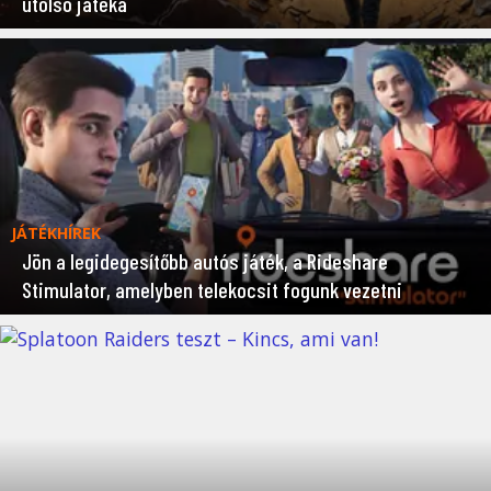
utolsó játéka
JÁTÉKHÍREK
Jön a legidegesítőbb autós játék, a Rideshare
Stimulator, amelyben telekocsit fogunk vezetni