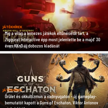
JÁTÉKHÍREK
Míg a világ a lemezes játékok eltűnésétől tart, a
Ziggurat Interactive épp most jelentette be a majd’ 30
éves KKnD új dobozos kiadását
JÁTÉKHÍREK
Őrület és okkultizmus a vadnyugaton – új gameplay-
bemutatót kapott a Guns of Eschaton, Viktor Antonov