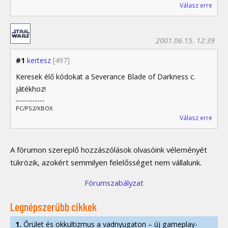
Válasz erre
2001.06.15. 12:39
#1
kertesz
[497]
Keresek élő kódokat a Severance Blade of Darkness c.
játékhoz!
PC/PS2/XBOX
Válasz erre
A fórumon szereplő hozzászólások olvasóink véleményét
tükrözik, azokért semmilyen felelősséget nem vállalunk.
Fórumszabályzat
Legnépszerűbb cikkek
1.
Őrület és okkultizmus a vadnyugaton – új gameplay-