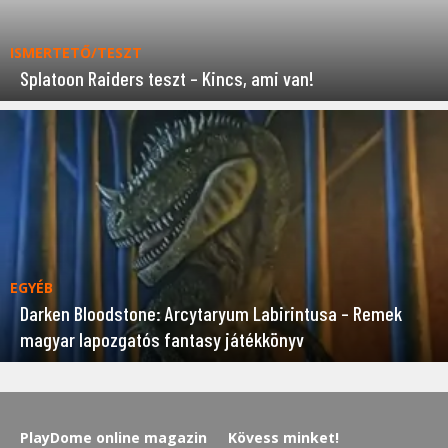
ISMERTETŐ/TESZT
Splatoon Raiders teszt – Kincs, ami van!
EGYÉB
Darken Bloodstone: Arcytaryum Labirintusa – Remek
magyar lapozgatós fantasy játékkönyv
PlayDome online magazin
Kövess minket!