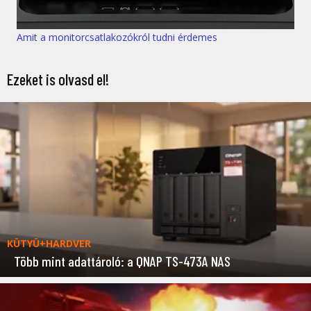
Amit a monitorcsatlakozókról tudni érdemes
Ezeket is olvasd el!
KÜTYÜ+HARDVER
Több mint adattároló: a QNAP TS-473A NAS