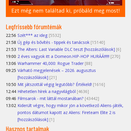
Ezt még nem találtad ki, próbáld meg most!
Legfrissebb fórumtémák
22:56
Szét*** az ideg
[5532]
21:58
Új gép és bővítés - tippek és tanácsok
[15140]
21:53
The Alters: Last Variable DLC teszt [hozzászólások]
[6]
19:00
2 éves vagyok itt a Domeon.HIP-HOP HURÁÁ!!!!!!
[270]
13:06
Warhammer 40,000: Rogue Trader
[88]
09:25
Várható megjelenések – 2026. augusztus
[hozzászólások]
[21]
10:50
Mit játszottál végig legutóbb? Értékeld!
[1616]
12:44
Hihetetlen hírek a nagyvilágból
[4636]
09:46
Filmsarok - mit láttál mostanában?
[43442]
13:02
Kiderült végre, hogy mikor jön a következő Aliens-játék,
pontos dátumot kapott az Aliens: Fireteam Elite 2 is
[hozzászólások]
[1]
Hasznos tartalmak