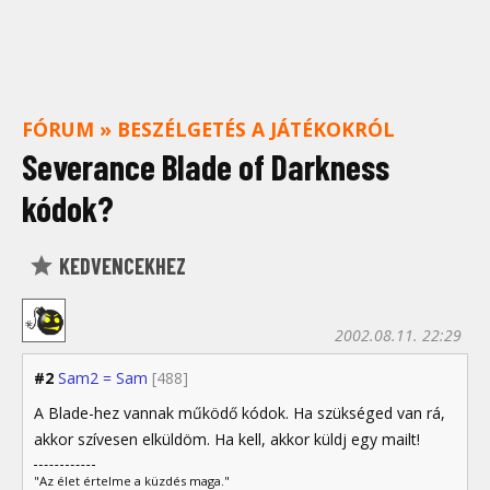
FÓRUM
»
BESZÉLGETÉS A JÁTÉKOKRÓL
Severance Blade of Darkness
kódok?
KEDVENCEKHEZ
2002.08.11. 22:29
#2
Sam2 = Sam
[488]
A Blade-hez vannak működő kódok. Ha szükséged van rá,
akkor szívesen elküldöm. Ha kell, akkor küldj egy mailt!
"Az élet értelme a küzdés maga."