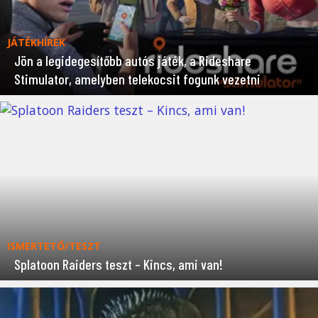
JÁTÉKHÍREK
Jön a legidegesítőbb autós játék, a Rideshare
Stimulator, amelyben telekocsit fogunk vezetni
ISMERTETŐ/TESZT
Splatoon Raiders teszt – Kincs, ami van!