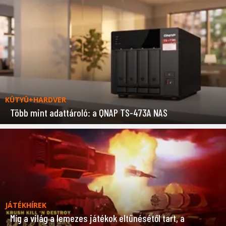
KÜTYÜ+HARDVER
Több mint adattároló: a QNAP TS-473A NAS
JÁTÉKHÍREK
Míg a világ a lemezes játékok eltűnésétől tart, a