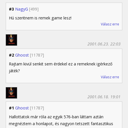
#3
NagyG
[499]
Hú szeritnem is remek game lesz!
Válasz erre
2001.06.23. 22:03
#2
Ghoost
[11787]
Rajtam kivül senkit sem érdekel ez a remeknek igérkező
játék?
Válasz erre
2001.06.18. 19:01
#1
Ghoost
[11787]
Hallottatok már róla az egyik 576-ban láttam aztán
megnéztem a honlapot, és nagyon tetszett fantasztikus