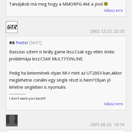
Tanuljátok má meg hogy a MMORPG-éké a jövő
Válasz erre
2002.12.23. 22:33
#6
Peeter
[5697]
Basszus sztem is király game lesz.Csak egy etlen óriási
problémája lesz:CSAK MULTI?ONLINE.
Pedig ha betennének olyan MI-t mint az UT2003-ban,akkor
meglehetne csinálni egy single részt is.Nem?Olyan jó
lehetne singleben is nyomulni.
I don't want you back!!!
Válasz erre
2001.06.25. 19:14