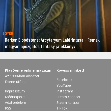
EGYÉB
Darken Bloodstone: Arcytaryum Labirintusa – Remek
magyar lapozgatós fantasy játékkönyv
PlayDome online magazin
Kövess minket!
Az 1998-ban alapított PC
Facebook
Dome utódja
YouTube
Impresszum
Instagram
Médiaajánlat
Steam csoport
Adatvédelem
Steam kurátor
RSS
TikTok