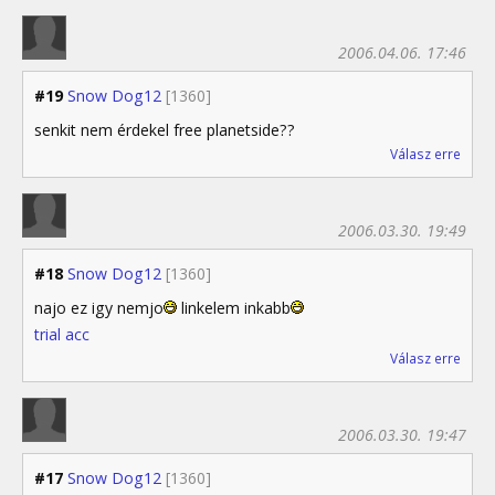
2006.04.06. 17:46
#19
Snow Dog12
[1360]
senkit nem érdekel free planetside??
Válasz erre
2006.03.30. 19:49
#18
Snow Dog12
[1360]
najo ez igy nemjo
linkelem inkabb
trial acc
Válasz erre
2006.03.30. 19:47
#17
Snow Dog12
[1360]