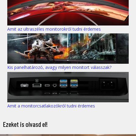
Amit az ultraszéles monitorokról tudni érdemes
Kis panelhatározó, avagy milyen monitort válasszak?
Amit a monitorcsatlakozókról tudni érdemes
Ezeket is olvasd el!