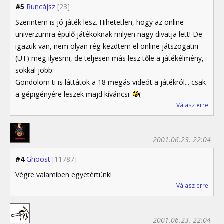
#5
Runcájsz
[23]
Szerintem is jó játék lesz. Hihetetlen, hogy az online
univerzumra épülő játékoknak milyen nagy divatja lett! De
igazuk van, nem olyan rég kezdtem el online játszogatni
(UT) meg ilyesmi, de teljesen más lesz tőle a játékélmény,
sokkal jobb.
Gondolom ti is láttátok a 18 megás videót a játékról... csak
a gépigényére leszek majd kíváncsi.
(
Válasz erre
2001.06.23. 22:04
#4
Ghoost
[11787]
Végre valamiben egyetértünk!
Válasz erre
2001.06.23. 22:04