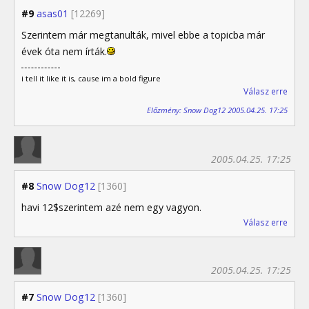
#9
asas01
[12269]
Szerintem már megtanulták, mivel ebbe a topicba már
évek óta nem írták.
i tell it like it is, cause im a bold figure
Válasz erre
Előzmény: Snow Dog12 2005.04.25. 17:25
2005.04.25. 17:25
#8
Snow Dog12
[1360]
havi 12$szerintem azé nem egy vagyon.
Válasz erre
2005.04.25. 17:25
#7
Snow Dog12
[1360]