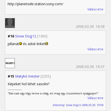
http://planetside.station.sony.com/
Válasz erre
2006.03.30. 19:36
#16
Snow Dog12
[1360]
pillanat
és adok linket
Válasz erre
2006.03.30. 19:31
#15
Matykó mester
[2255]
Képeket hol lehet sasolni?
"Bárcsak egy légy lenne a világ, én meg egy összetekert újságpapír!"
Válasz erre
Előzmény: Snow Dog12 2006.03.30. 19:04