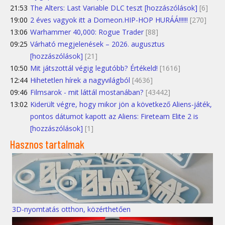
21:53
The Alters: Last Variable DLC teszt [hozzászólások]
[6]
19:00
2 éves vagyok itt a Domeon.HIP-HOP HURÁÁ!!!!!!
[270]
13:06
Warhammer 40,000: Rogue Trader
[88]
09:25
Várható megjelenések – 2026. augusztus
[hozzászólások]
[21]
10:50
Mit játszottál végig legutóbb? Értékeld!
[1616]
12:44
Hihetetlen hírek a nagyvilágból
[4636]
09:46
Filmsarok - mit láttál mostanában?
[43442]
13:02
Kiderült végre, hogy mikor jön a következő Aliens-játék,
pontos dátumot kapott az Aliens: Fireteam Elite 2 is
[hozzászólások]
[1]
Hasznos tartalmak
3D-nyomtatás otthon, közérthetően