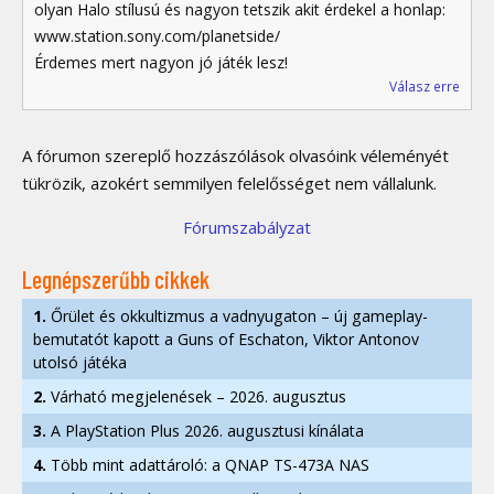
olyan Halo stílusú és nagyon tetszik akit érdekel a honlap:
www.station.sony.com/planetside/
Érdemes mert nagyon jó játék lesz!
Válasz erre
A fórumon szereplő hozzászólások olvasóink véleményét
tükrözik, azokért semmilyen felelősséget nem vállalunk.
Fórumszabályzat
Legnépszerűbb cikkek
1.
Őrület és okkultizmus a vadnyugaton – új gameplay-
bemutatót kapott a Guns of Eschaton, Viktor Antonov
utolsó játéka
2.
Várható megjelenések – 2026. augusztus
3.
A PlayStation Plus 2026. augusztusi kínálata
4.
Több mint adattároló: a QNAP TS-473A NAS