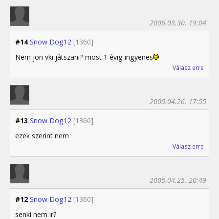
2006.03.30. 19:04
#14
Snow Dog12
[1360]
Nem jön vki játszani? most 1 évig ingyenes
Válasz erre
2005.04.26. 17:55
#13
Snow Dog12
[1360]
ezek szerint nem
Válasz erre
2005.04.25. 20:49
#12
Snow Dog12
[1360]
senki nem ir?