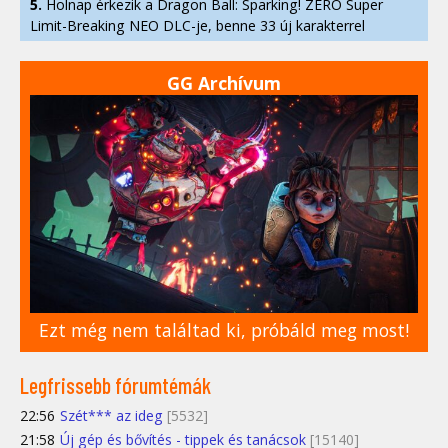
5.
Holnap érkezik a Dragon Ball: Sparking! ZERO Super
Limit-Breaking NEO DLC-je, benne 33 új karakterrel
GG Archívum
Ezt még nem találtad ki, próbáld meg most!
Legfrissebb fórumtémák
22:56
Szét*** az ideg
[5532]
21:58
Új gép és bővítés - tippek és tanácsok
[15140]