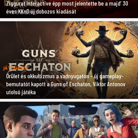
Ziggurat Interactive épp most jelentette be a majd’ 30
éves KKnD új dobozos kiadását
JÁTÉKHÍREK
Őrület és okkultizmus a vadnyugaton – új gameplay-
bemutatót kapott a Guns of Eschaton, Viktor Antonov
utolsó játéka