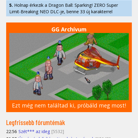
5.
Holnap érkezik a Dragon Ball: Sparking! ZERO Super
Limit-Breaking NEO DLC-je, benne 33 új karakterrel
GG Archívum
Ezt még nem találtad ki, próbáld meg most!
Legfrissebb fórumtémák
22:56
Szét*** az ideg
[5532]