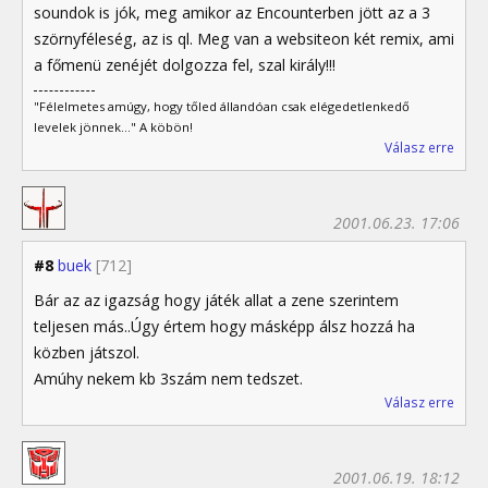
soundok is jók, meg amikor az Encounterben jött az a 3
szörnyféleség, az is ql. Meg van a websiteon két remix, ami
a főmenü zenéjét dolgozza fel, szal király!!!
"Félelmetes amúgy, hogy tőled állandóan csak elégedetlenkedő
levelek jönnek..." A köbön!
Válasz erre
2001.06.23. 17:06
#8
buek
[712]
Bár az az igazság hogy játék allat a zene szerintem
teljesen más..Úgy értem hogy másképp álsz hozzá ha
közben játszol.
Amúhy nekem kb 3szám nem tedszet.
Válasz erre
2001.06.19. 18:12