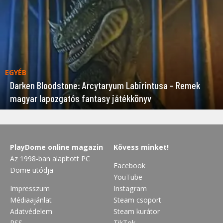
EGYÉB
Darken Bloodstone: Arcytaryum Labirintusa – Remek
magyar lapozgatós fantasy játékkönyv
PlayDome online magazin
Kövess minket!
Az 1998-ban alapított PC
Facebook
Dome utódja
YouTube
Impresszum
Instagram
Médiaajánlat
Steam csoport
Adatvédelem
Steam kurátor
RSS
TikTok