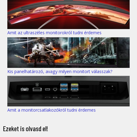
Amit az ultraszéles monitorokról tudni érdemes
Kis panelhatározó, avagy milyen monitort válasszak?
Amit a monitorcsatlakozókról tudni érdemes
Ezeket is olvasd el!