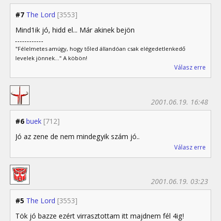
#7
The Lord
[3553]
Mind1ik jó, hidd el... Már akinek bejön
"Félelmetes amúgy, hogy tőled állandóan csak elégedetlenkedő
levelek jönnek..." A köbön!
Válasz erre
2001.06.19. 16:48
#6
buek
[712]
Jó az zene de nem mindegyik szám jó..
Válasz erre
2001.06.19. 03:23
#5
The Lord
[3553]
Tök jó bazze ezért virrasztottam itt majdnem fél 4ig!