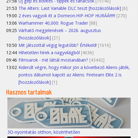
21:58
Új gép és bővítés - tippek és tanácsok
[15140]
21:53
The Alters: Last Variable DLC teszt [hozzászólások]
[6]
19:00
2 éves vagyok itt a Domeon.HIP-HOP HURÁÁ!!!!!!
[270]
13:06
Warhammer 40,000: Rogue Trader
[88]
09:25
Várható megjelenések – 2026. augusztus
[hozzászólások]
[21]
10:50
Mit játszottál végig legutóbb? Értékeld!
[1616]
12:44
Hihetetlen hírek a nagyvilágból
[4636]
09:46
Filmsarok - mit láttál mostanában?
[43442]
13:02
Kiderült végre, hogy mikor jön a következő Aliens-játék,
pontos dátumot kapott az Aliens: Fireteam Elite 2 is
[hozzászólások]
[1]
Hasznos tartalmak
3D-nyomtatás otthon, közérthetően