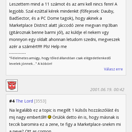
Leszettem mind a 11 számot és az ami kell nincs fenn! A
legjobb. Szal ezúttal kérek mindenkit (főfejesek: Dauby,
BadSector, és a PC Dome tagok), hogy akinek a
Marketplace District alatt jáccodó zene megvan mp3ban
(gitároznak benne barmi jól), az küldje el nekem vgy
monnyon egy oldalt ahonnan letudom szedni, megveszek
azér a számért!!!!! Pls! Help me
"Félelmetes amúgy, hogy tőled állandóan csak elégedetlenkedő
levelek jönnek..." A köbön!
Válasz erre
2001.06.19. 00:42
#4
The Lord
[3553]
Na legalább ez a topic is megélt 1 külsős hozzászólást és
mij nagy embertől!!!
Örülök detto én is, hogy másnak is
teccik baromira ez a zene, te figy a Marketplace-snekm mi
a neve? Ott as.comon