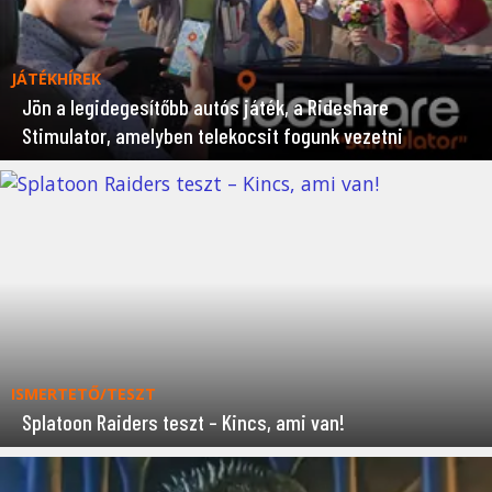
JÁTÉKHÍREK
Jön a legidegesítőbb autós játék, a Rideshare
Stimulator, amelyben telekocsit fogunk vezetni
ISMERTETŐ/TESZT
Splatoon Raiders teszt – Kincs, ami van!