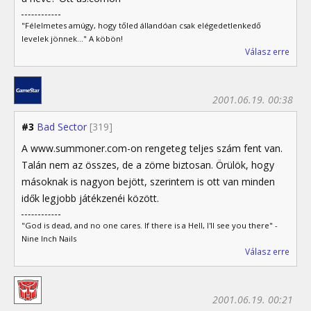
"Félelmetes amúgy, hogy tőled állandóan csak elégedetlenkedő
levelek jönnek..." A köbön!
Válasz erre
2001.06.19. 00:38
#3
Bad Sector
[319]
A www.summoner.com-on rengeteg teljes szám fent van.
Talán nem az összes, de a zöme biztosan. Örülök, hogy
másoknak is nagyon bejött, szerintem is ott van minden
idők legjobb játékzenéi között.
"God is dead, and no one cares. If there is a Hell, I'll see you there" -
Nine Inch Nails
Válasz erre
2001.06.19. 00:21