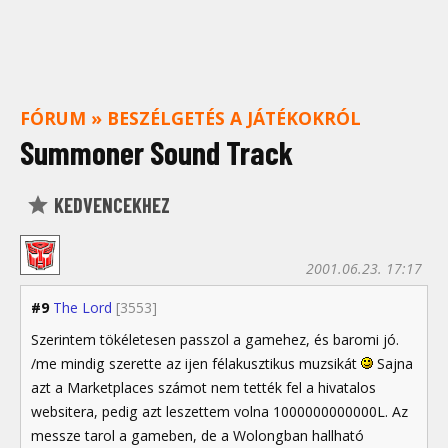
FÓRUM
»
BESZÉLGETÉS A JÁTÉKOKRÓL
Summoner Sound Track
KEDVENCEKHEZ
2001.06.23. 17:17
#9
The Lord
[3553]
Szerintem tökéletesen passzol a gamehez, és baromi jó.
/me mindig szerette az ijen félakusztikus muzsikát
Sajna
azt a Marketplaces számot nem tették fel a hivatalos
websitera, pedig azt leszettem volna 1000000000000L. Az
messze tarol a gameben, de a Wolongban hallható