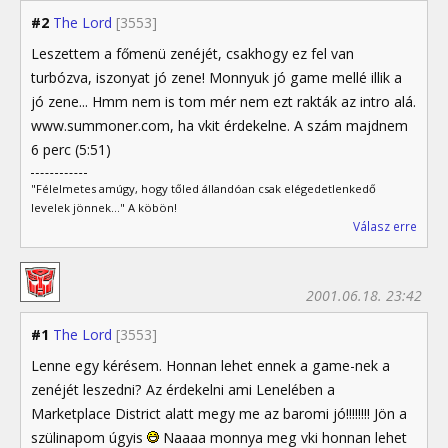
#2
The Lord
[3553]
Leszettem a főmenü zenéjét, csakhogy ez fel van
turbózva, iszonyat jó zene! Monnyuk jó game mellé illik a
jó zene... Hmm nem is tom mér nem ezt rakták az intro alá.
www.summoner.com, ha vkit érdekelne. A szám majdnem
6 perc (5:51)
"Félelmetes amúgy, hogy tőled állandóan csak elégedetlenkedő
levelek jönnek..." A köbön!
Válasz erre
2001.06.18. 23:42
#1
The Lord
[3553]
Lenne egy kérésem. Honnan lehet ennek a game-nek a
zenéjét leszedni? Az érdekelni ami Lenelében a
Marketplace District alatt megy me az baromi jó!!!!!!!! Jön a
szülinapom úgyis
Naaaa monnya meg vki honnan lehet