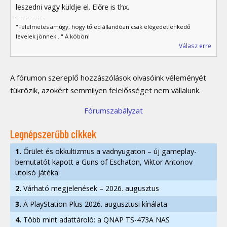
leszedni vagy küldje el. Előre is thx.
"Félelmetes amúgy, hogy tőled állandóan csak elégedetlenkedő
levelek jönnek..." A köbön!
Válasz erre
A fórumon szereplő hozzászólások olvasóink véleményét
tükrözik, azokért semmilyen felelősséget nem vállalunk.
Fórumszabályzat
Legnépszerűbb cikkek
1.
Őrület és okkultizmus a vadnyugaton – új gameplay-
bemutatót kapott a Guns of Eschaton, Viktor Antonov
utolsó játéka
2.
Várható megjelenések – 2026. augusztus
3.
A PlayStation Plus 2026. augusztusi kínálata
4.
Több mint adattároló: a QNAP TS-473A NAS