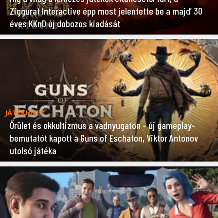
Ziggurat Interactive épp most jelentette be a majd’ 30
éves KKnD új dobozos kiadását
JÁTÉKHÍREK
Őrület és okkultizmus a vadnyugaton – új gameplay-
bemutatót kapott a Guns of Eschaton, Viktor Antonov
utolsó játéka