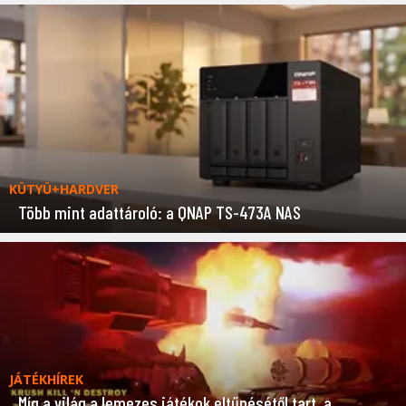
KÜTYÜ+HARDVER
Több mint adattároló: a QNAP TS-473A NAS
JÁTÉKHÍREK
Míg a világ a lemezes játékok eltűnésétől tart, a