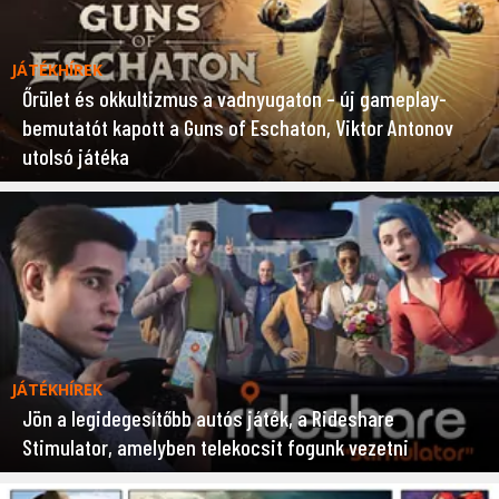
JÁTÉKHÍREK
Őrület és okkultizmus a vadnyugaton – új gameplay-
bemutatót kapott a Guns of Eschaton, Viktor Antonov
utolsó játéka
JÁTÉKHÍREK
Jön a legidegesítőbb autós játék, a Rideshare
Stimulator, amelyben telekocsit fogunk vezetni