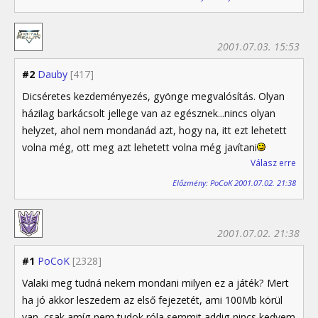
2001.07.03. 15:53
#2
Dauby
[417]
Dicséretes kezdeményezés, gyönge megvalósítás. Olyan
házilag barkácsolt jellege van az egésznek...nincs olyan
helyzet, ahol nem mondanád azt, hogy na, itt ezt lehetett
volna még, ott meg azt lehetett volna még javítani
Válasz erre
Előzmény: PoCoK 2001.07.02. 21:38
2001.07.02. 21:38
#1
PoCoK
[2328]
Valaki meg tudná nekem mondani milyen ez a játék? Mert
ha jó akkor leszedem az első fejezetét, ami 100Mb körül
van ,csak amíg nem tudok róla semmit addig nincs kedvem