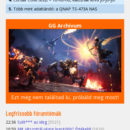
5.
Több mint adattároló: a QNAP TS-473A NAS
GG Archívum
Ezt még nem találtad ki, próbáld meg most!
Legfrissebb fórumtémák
22:36
Szét*** az ideg
[5521]
10:50
Mit játszottál végig legutóbb? Értékeld!
[1616]