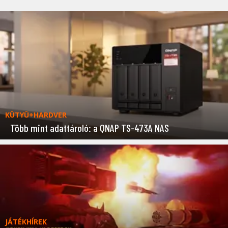
KÜTYÜ+HARDVER
Több mint adattároló: a QNAP TS-473A NAS
JÁTÉKHÍREK