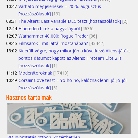
10:47
Várható megjelenések – 2026. augusztus
[hozzászólások]
[19]
08:31
The Alters: Last Variable DLC teszt [hozzászólások]
[2]
12:44
Hihetetlen hírek a nagyvilágból
[4636]
12:07
Warhammer 40,000: Rogue Trader
[86]
09:46
Filmsarok - mit láttál mostanában?
[43442]
13:02
Kiderült végre, hogy mikor jön a következő Aliens-játék,
pontos dátumot kapott az Aliens: Fireteam Elite 2 is
[hozzászólások]
[1]
11:12
Moderátoroknak
[17410]
10:49
Corsair Cove teszt – Yo-ho-ho, kalóznak lenni jó-jó-jó!
[hozzászólások]
[3]
Hasznos tartalmak
3D-nyomtatás otthon, közérthetően