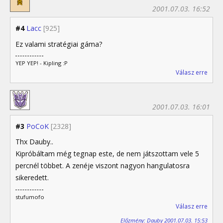
2001.07.03. 16:52
#4
Lacc
[925]
Ez valami stratégiai gáma?
YEP YEP! - Kipling :P
Válasz erre
2001.07.03. 16:01
#3
PoCoK
[2328]
Thx Dauby..
Kipróbáltam még tegnap este, de nem játszottam vele 5
percnél többet. A zenéje viszont nagyon hangulatosra
sikeredett.
stufumofo
Válasz erre
Előzmény: Dauby 2001.07.03. 15:53