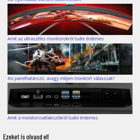
Amit az ultraszéles monitorokról tudni érdemes
Kis panelhatározó, avagy milyen monitort válasszak?
Amit a monitorcsatlakozókról tudni érdemes
Ezeket is olvasd el!