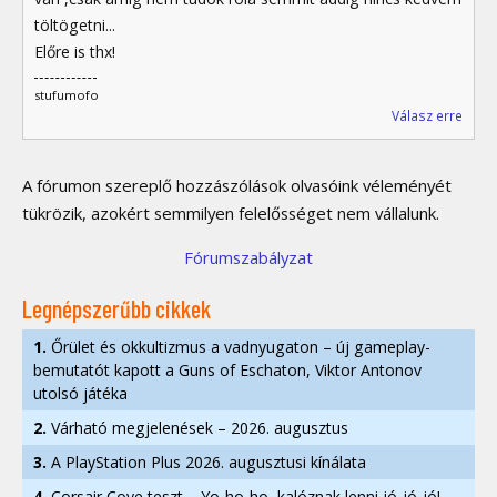
töltögetni...
Előre is thx!
stufumofo
Válasz erre
A fórumon szereplő hozzászólások olvasóink véleményét
tükrözik, azokért semmilyen felelősséget nem vállalunk.
Fórumszabályzat
Legnépszerűbb cikkek
1.
Őrület és okkultizmus a vadnyugaton – új gameplay-
bemutatót kapott a Guns of Eschaton, Viktor Antonov
utolsó játéka
2.
Várható megjelenések – 2026. augusztus
3.
A PlayStation Plus 2026. augusztusi kínálata
4.
Corsair Cove teszt – Yo-ho-ho, kalóznak lenni jó-jó-jó!