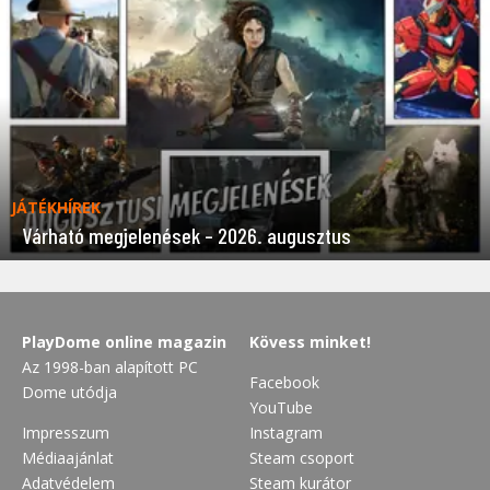
JÁTÉKHÍREK
Várható megjelenések – 2026. augusztus
PlayDome online magazin
Kövess minket!
Az 1998-ban alapított PC
Facebook
Dome utódja
YouTube
Impresszum
Instagram
Médiaajánlat
Steam csoport
Adatvédelem
Steam kurátor