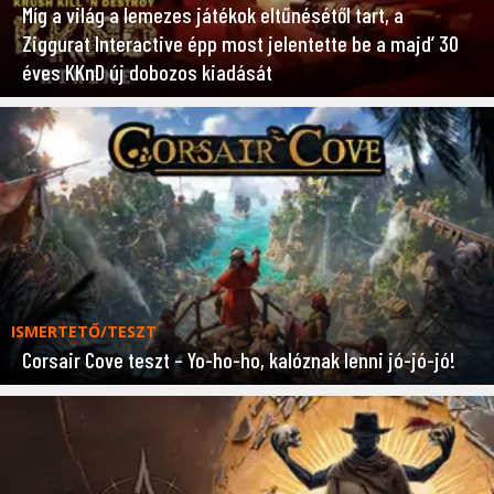
Míg a világ a lemezes játékok eltűnésétől tart, a
Ziggurat Interactive épp most jelentette be a majd’ 30
éves KKnD új dobozos kiadását
ISMERTETŐ/TESZT
Corsair Cove teszt – Yo-ho-ho, kalóznak lenni jó-jó-jó!