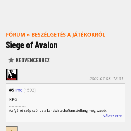
FÓRUM
»
BESZÉLGETÉS A JÁTÉKOKRÓL
Siege of Avalon
KEDVENCEKHEZ
2001.07.03. 18:01
#5
imq
[1592]
RPG
Az ígéret szép szó, de a Landwirtschaftausstellung még szebb.
Válasz erre