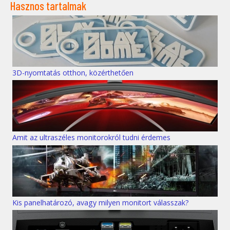
Hasznos tartalmak
3D-nyomtatás otthon, közérthetően
Amit az ultraszéles monitorokról tudni érdemes
Kis panelhatározó, avagy milyen monitort válasszak?