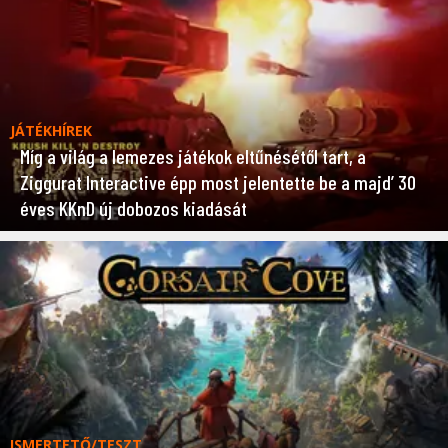
JÁTÉKHÍREK
Míg a világ a lemezes játékok eltűnésétől tart, a
Ziggurat Interactive épp most jelentette be a majd’ 30
éves KKnD új dobozos kiadását
ISMERTETŐ/TESZT