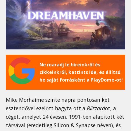
Ne maradj le híreinkről és
cikkeinkről, kattints ide, és állítsd
be saját forrásként a PlayDome-ot!
Mike Morhaime szinte napra pontosan két
esztendővel ezelőtt hagyta ott a
Blizzard
ot, a
céget, amelyet 24 évesen, 1991-ben alapított két
társával (eredetileg Silicon & Synapse néven), és