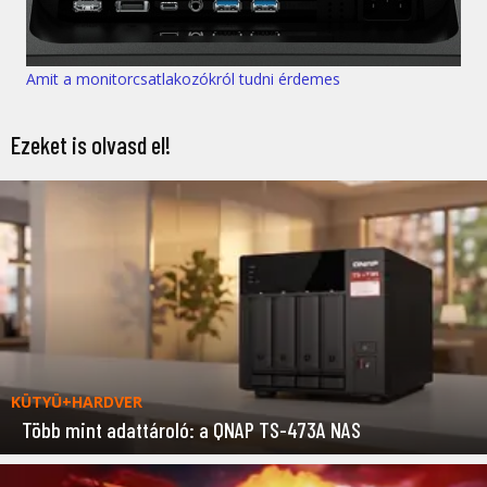
Amit a monitorcsatlakozókról tudni érdemes
Ezeket is olvasd el!
KÜTYÜ+HARDVER
Több mint adattároló: a QNAP TS-473A NAS