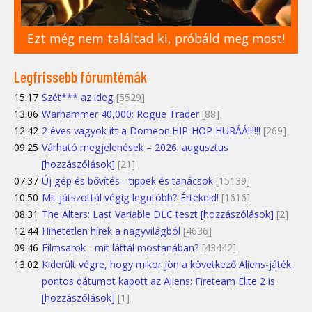
Ezt még nem találtad ki, próbáld meg most!
Legfrissebb fórumtémák
15:17
Szét*** az ideg
[5529]
13:06
Warhammer 40,000: Rogue Trader
[88]
12:42
2 éves vagyok itt a Domeon.HIP-HOP HURÁÁ!!!!!!
[269]
09:25
Várható megjelenések – 2026. augusztus
[hozzászólások]
[21]
07:37
Új gép és bővítés - tippek és tanácsok
[15139]
10:50
Mit játszottál végig legutóbb? Értékeld!
[1616]
08:31
The Alters: Last Variable DLC teszt [hozzászólások]
[2]
12:44
Hihetetlen hírek a nagyvilágból
[4636]
09:46
Filmsarok - mit láttál mostanában?
[43442]
13:02
Kiderült végre, hogy mikor jön a következő Aliens-játék,
pontos dátumot kapott az Aliens: Fireteam Elite 2 is
[hozzászólások]
[1]