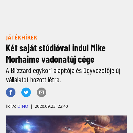
JÁTÉKHÍREK
Két saját stúdióval indul Mike
Morhaime vadonatúj cége
A Blizzard egykori alapítója és ügyvezetője új
vállalatot hozott létre.
ÍRTA:
DINO
2020.09.23. 22:40