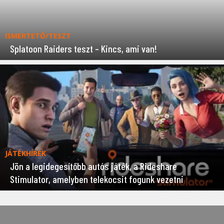
ISMERTETŐ/TESZT
Splatoon Raiders teszt – Kincs, ami van!
JÁTÉKHÍREK
Jön a legidegesítőbb autós játék, a Rideshare
Stimulator, amelyben telekocsit fogunk vezetni