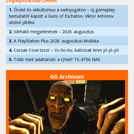
1.
Őrület és okkultizmus a vadnyugaton – új gameplay-
bemutatót kapott a Guns of Eschaton, Viktor Antonov
utolsó játéka
2.
Várható megjelenések – 2026. augusztus
3.
A PlayStation Plus 2026. augusztusi kínálata
4.
Corsair Cove teszt – Yo-ho-ho, kalóznak lenni jó-jó-jó!
5.
Több mint adattároló: a QNAP TS-473A NAS
GG Archívum