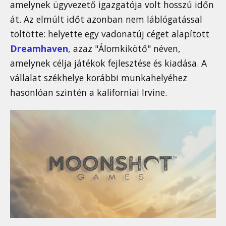
amelynek ügyvezető igazgatója volt hosszú időn
át. Az elmúlt időt azonban nem láblógatással
töltötte: helyette egy vadonatúj céget alapított
Dreamhaven
, azaz "Álomkikötő" néven,
amelynek célja játékok fejlesztése és kiadása. A
vállalat székhelye korábbi munkahelyéhez
hasonlóan szintén a kaliforniai Irvine.