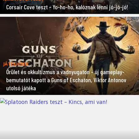
Corsair Cove teszt – Yo-ho-ho, kalóznak lenni jó-jó-jó!
JÁTÉKHÍREK
Őrület és okkultizmus a vadnyugaton – új gameplay-
bemutatót kapott a Guns of Eschaton, Viktor Antonov
utolsó játéka